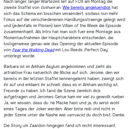
Nach langer, langer Wartezeit lief auf FOX am Montag die
zweite Staffel von
Gotham
an.
Wie bereits angeluendigt
hat
sich das Schema ein bisschen veraendert, sodass nun mehr
Fokus auf die verschiedenenen Handlungsstraenge gelegt wird
und (jedenfalls im Piloten) kein Villain of the Week die Episode
zusammenhaelt. Als Intro hat man sich fuer eine Montage aus
Momentaufnahmen der Hauptcharaktere entschieden, die
lustigerweise genau wie das Opening der aktuellen Episode
von
Fear the Walking Dead
mit Lou Reeds ‚Perfect Day‘
unterlegt wurde.
Barbara ist im Arkham Asylum angekommen und zieht als
attraktive Frau natuerlich die Blicke auf sich. Jerome, den wir
bereits in der letzten Staffel kennengelernt haben, zwingt sich
ihr auf und erklaert ihr schnell, dass es in Arkham wichtig ist,
Freunde zu haben. Ich fand die Szene ziemlich dick
aufgetragen und Jeromes Getue kam mir viel zu gewollt rueber.
Ja, wir wissen, dass du ’ne Macke hast und ja, du wirst wohl
eines Tages der Joker werden. Aber bitte reib und nicht in
jeder Szene unter die Nashe wie
verrueckt
du doch bist. Danke.
Die Story um Zaardon hingegen fand ich recht interessant,