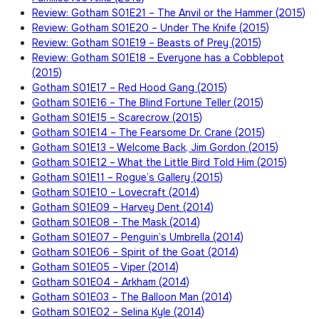
Review: Gotham S01E21 – The Anvil or the Hammer (2015)
Review: Gotham S01E20 – Under The Knife (2015)
Review: Gotham S01E19 – Beasts of Prey (2015)
Review: Gotham S01E18 – Everyone has a Cobblepot
(2015)
Gotham S01E17 – Red Hood Gang (2015)
Gotham S01E16 – The Blind Fortune Teller (2015)
Gotham S01E15 – Scarecrow (2015)
Gotham S01E14 – The Fearsome Dr. Crane (2015)
Gotham S01E13 – Welcome Back, Jim Gordon (2015)
Gotham S01E12 – What the Little Bird Told Him (2015)
Gotham S01E11 – Rogue’s Gallery (2015)
Gotham S01E10 – Lovecraft (2014)
Gotham S01E09 – Harvey Dent (2014)
Gotham S01E08 – The Mask (2014)
Gotham S01E07 – Penguin’s Umbrella (2014)
Gotham S01E06 – Spirit of the Goat (2014)
Gotham S01E05 – Viper (2014)
Gotham S01E04 – Arkham (2014)
Gotham S01E03 – The Balloon Man (2014)
Gotham S01E02 – Selina Kyle (2014)