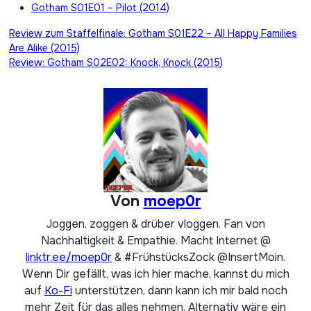
Gotham S01E01 – Pilot (2014)
Beitragsnavigation
Review zum Staffelfinale: Gotham S01E22 – All Happy Families
Are Alike (2015)
Review: Gotham S02E02: Knock, Knock (2015)
Von
moep0r
Joggen, zoggen & drüber vloggen. Fan von
Nachhaltigkeit & Empathie. Macht Internet @
linktr.ee/moep0r
& #FrühstücksZock @InsertMoin.
Wenn Dir gefällt, was ich hier mache, kannst du mich
auf
Ko-Fi
unterstützen, dann kann ich mir bald noch
mehr Zeit für das alles nehmen. Alternativ wäre ein