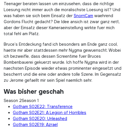
Teenager beraten lassen um einzusehen, dass die richtige
Loesung nicht immer auch die moralischste Loesung ist? Und
was haben sie sich beim Einsatz der
SnorriCam
waehrend
Gordons Flucht gedacht? Die Idee ansich ist zwar ganz nett,
aber der Einsatz dieser Kameraeinstellung wirkte fuer mich
total fehl am Platz.
Bruce’s Entdeckung fand ich besonders am Ende ganz cool,
haette mir aber stattdessen mehr Nygma gewuenscht. Wobei
ich bezweifle, dass dessen Screentime fuer Bruces
Bombenbauerei gekuerzt wurde. Ich hoffe Nygma wird in der
naechsten Episode wieder etwas prominenter eingesetzt und
bescherrt und die eine oder andere tolle Szene. Im Gegensatz
zu Jerome gefaellt mir sein Spiel naemlich sehr.
Was bisher geschah
Season 2
Season 1
Gotham S02E22: Transference
Gotham S02E21: A Legion of Horribles
Gotham S02E20: Unleashed
Gotham S02E19: Azrael