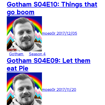
Gotham S04E10: Things that
go boom
moep0r
2017/12/05
Gotham
Season 4
Gotham S04E09: Let them
eat Pie
moep0r
2017/11/20