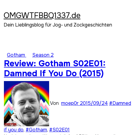
Zum
Inhalt
OMGWTFBBQ1337.de
springen
Dein Lieblingsblog für Jog- und Zockgeschichten
Gotham
Season 2
Review: Gotham S02E01:
Damned If You Do (2015)
Von
moep0r
2015/09/24
#Damned
if you do
,
#Gotham
,
#S02E01