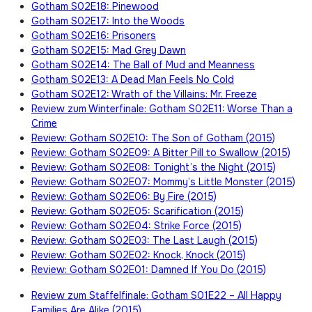
Gotham S02E18: Pinewood
Gotham S02E17: Into the Woods
Gotham S02E16: Prisoners
Gotham S02E15: Mad Grey Dawn
Gotham S02E14: The Ball of Mud and Meanness
Gotham S02E13: A Dead Man Feels No Cold
Gotham S02E12: Wrath of the Villains: Mr. Freeze
Review zum Winterfinale: Gotham S02E11: Worse Than a
Crime
Review: Gotham S02E10: The Son of Gotham (2015)
Review: Gotham S02E09: A Bitter Pill to Swallow (2015)
Review: Gotham S02E08: Tonight’s the Night (2015)
Review: Gotham S02E07: Mommy’s Little Monster (2015)
Review: Gotham S02E06: By Fire (2015)
Review: Gotham S02E05: Scarification (2015)
Review: Gotham S02E04: Strike Force (2015)
Review: Gotham S02E03: The Last Laugh (2015)
Review: Gotham S02E02: Knock, Knock (2015)
Review: Gotham S02E01: Damned If You Do (2015)
Review zum Staffelfinale: Gotham S01E22 – All Happy
Families Are Alike (2015)