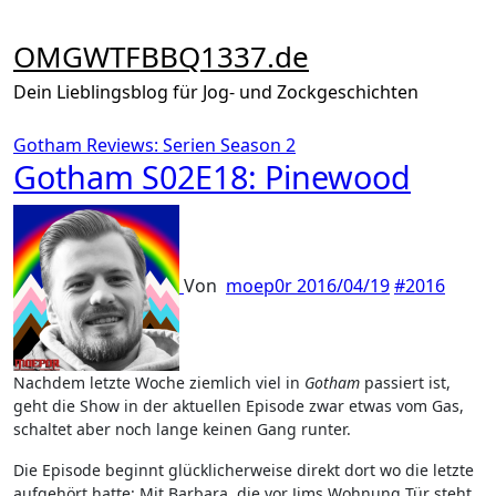
Zum
Inhalt
OMGWTFBBQ1337.de
springen
Dein Lieblingsblog für Jog- und Zockgeschichten
Gotham
Reviews: Serien
Season 2
Gotham S02E18: Pinewood
Von
moep0r
2016/04/19
#2016
Nachdem letzte Woche ziemlich viel in
Gotham
passiert ist,
geht die Show in der aktuellen Episode zwar etwas vom Gas,
schaltet aber noch lange keinen Gang runter.
Die Episode beginnt glücklicherweise direkt dort wo die letzte
aufgehört hatte: Mit Barbara, die vor Jims Wohnung Tür steht.