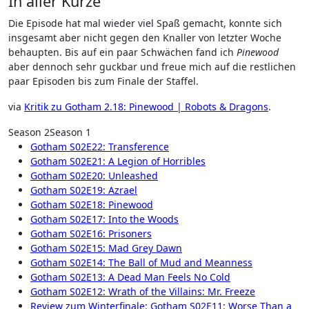
In aller Kürze
Die Episode hat mal wieder viel Spaß gemacht, konnte sich
insgesamt aber nicht gegen den Knaller von letzter Woche
behaupten. Bis auf ein paar Schwächen fand ich
Pinewood
aber dennoch sehr guckbar und freue mich auf die restlichen
paar Episoden bis zum Finale der Staffel.
via
Kritik zu Gotham 2.18: Pinewood | Robots & Dragons
.
Season 2
Season 1
Gotham S02E22: Transference
Gotham S02E21: A Legion of Horribles
Gotham S02E20: Unleashed
Gotham S02E19: Azrael
Gotham S02E18: Pinewood
Gotham S02E17: Into the Woods
Gotham S02E16: Prisoners
Gotham S02E15: Mad Grey Dawn
Gotham S02E14: The Ball of Mud and Meanness
Gotham S02E13: A Dead Man Feels No Cold
Gotham S02E12: Wrath of the Villains: Mr. Freeze
Review zum Winterfinale: Gotham S02E11: Worse Than a