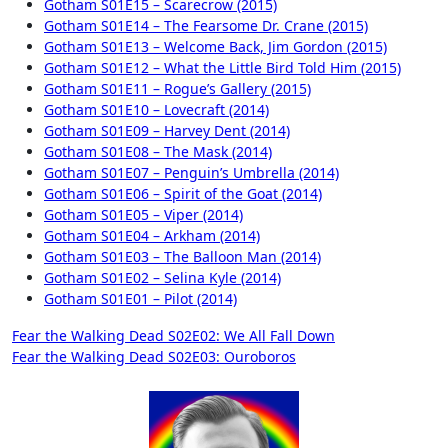
Gotham S01E15 – Scarecrow (2015)
Gotham S01E14 – The Fearsome Dr. Crane (2015)
Gotham S01E13 – Welcome Back, Jim Gordon (2015)
Gotham S01E12 – What the Little Bird Told Him (2015)
Gotham S01E11 – Rogue’s Gallery (2015)
Gotham S01E10 – Lovecraft (2014)
Gotham S01E09 – Harvey Dent (2014)
Gotham S01E08 – The Mask (2014)
Gotham S01E07 – Penguin’s Umbrella (2014)
Gotham S01E06 – Spirit of the Goat (2014)
Gotham S01E05 – Viper (2014)
Gotham S01E04 – Arkham (2014)
Gotham S01E03 – The Balloon Man (2014)
Gotham S01E02 – Selina Kyle (2014)
Gotham S01E01 – Pilot (2014)
Beitragsnavigation
Fear the Walking Dead S02E02: We All Fall Down
Fear the Walking Dead S02E03: Ouroboros