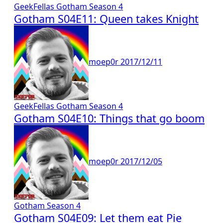
GeekFellas
Gotham
Season 4
Gotham S04E11: Queen takes Knight
moep0r
2017/12/11
GeekFellas
Gotham
Season 4
Gotham S04E10: Things that go boom
moep0r
2017/12/05
Gotham
Season 4
Gotham S04E09: Let them eat Pie