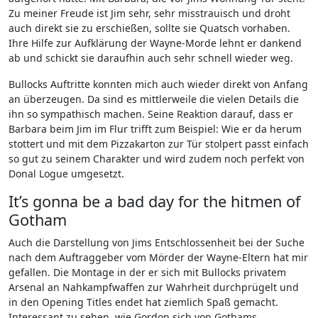
Zu meiner Freude ist Jim sehr, sehr misstrauisch und droht
auch direkt sie zu erschießen, sollte sie Quatsch vorhaben.
Ihre Hilfe zur Aufklärung der Wayne-Morde lehnt er dankend
ab und schickt sie daraufhin auch sehr schnell wieder weg.
Bullocks Auftritte konnten mich auch wieder direkt von Anfang
an überzeugen. Da sind es mittlerweile die vielen Details die
ihn so sympathisch machen. Seine Reaktion darauf, dass er
Barbara beim Jim im Flur trifft zum Beispiel: Wie er da herum
stottert und mit dem Pizzakarton zur Tür stolpert passt einfach
so gut zu seinem Charakter und wird zudem noch perfekt von
Donal Logue umgesetzt.
It’s gonna be a bad day for the hitmen of
Gotham
Auch die Darstellung von Jims Entschlossenheit bei der Suche
nach dem Auftraggeber vom Mörder der Wayne-Eltern hat mir
gefallen. Die Montage in der er sich mit Bullocks privatem
Arsenal an Nahkampfwaffen zur Wahrheit durchprügelt und
in den Opening Titles endet hat ziemlich Spaß gemacht.
Interessant zu sehen, wie Gordon sich von Gothams