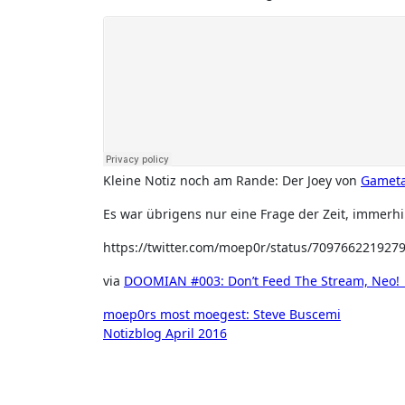
Kleine Notiz noch am Rande: Der Joey von
Gameta
Es war übrigens nur eine Frage der Zeit, immerh
https://twitter.com/moep0r/status/709766221927
via
DOOMIAN #003: Don’t Feed The Stream, Neo! 
Beitragsnavigation
moep0rs most moegest: Steve Buscemi
Notizblog April 2016