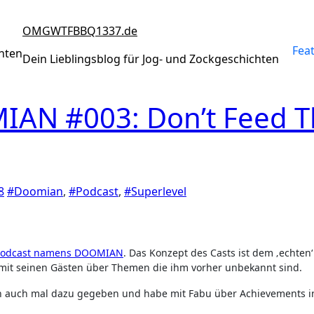
OMGWTFBBQ1337.de
Fea
chten
Dein Lieblingsblog für Jog- und Zockgeschichten
IAN #003: Don’t Feed T
8
#Doomian
,
#Podcast
,
#Superlevel
Podcast namens DOOMIAN
. Das Konzept des Casts ist dem ‚echte
mit seinen Gästen über Themen die ihm vorher unbekannt sind.
nn auch mal dazu gegeben und habe mit Fabu über Achievements i