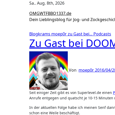
Zum
Sa.. Aug. 8th, 2026
Inhalt
OMGWTFBBQ1337.de
springen
Dein Lieblingsblog für Jog- und Zockgeschi
Blogkrams
moep0r zu Gast bei...
Podcasts
Zu Gast bei DOOM
Von
moep0r
2016/04/2
Seit einiger Zeit gibt es von Superlevel.de einen
Anrufe entgegen und quatscht je 10-15 Minuten 
In der aktuellen Folge habe ich meinen Senf da
schon eine Weile beschäftigt.