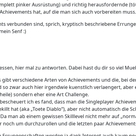
komplett pinker Ausrüstung) und richtig herausfordernde (t
 Achievements hat, auf die man sich auch vorbereiten muss
s verbunden sind, sprich, kryptisch beschriebene Errungens
mein Senf :)
essen, hier mal zu antworten. Dabei hast du dir so viel Mu
 es gibt verschiedene Arten von Achievements und die, bei d
rd so zwar auch hier irgendwie kuenstlich verlaengert, aber 
ile) sondern eher eine Art Challenge.
ie bescheuert ich es fand, dass man die Singleplayer Achie
killt hat (aka „Toete Diablo“), aber nicht automatisch die
n. Da man ab einem gewissen Skilllevel nicht mehr auf „norm
r noch um durchzurollen und die letzten paar Achievements
n Errungenschaften werden ja dank Internet auch kaum noc