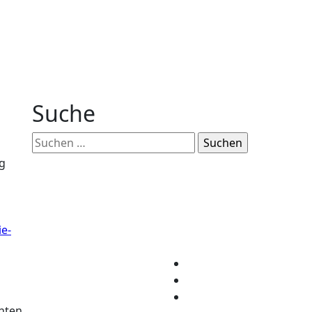
Suche
Suchen
nach:
g
e-
chten