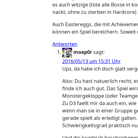
es auch witzige (töte alle Bosse in 
nackt, ohne zu sterben in Hardcore)
Auch Eastereggs, die mit Achievement
können ein Spiel bereichern. Soweit 
Antworten
moep0r
sagt:
2016/05/13 um 15:31 Uhr
Ups, da habe ich doch glatt verg
Also: Du hast natuerlich recht,
finde ich auch gut. Das Spiel wi
Monstergekloppe (oder Teamgehe
Zu D3 faellt mir da auch ein, w
wenn man sie in einer Gruppe ge
gerade spielt als erledigt galte
Schwierigkeitsgrad praktisch nu
Und die kryptisch beschriebene