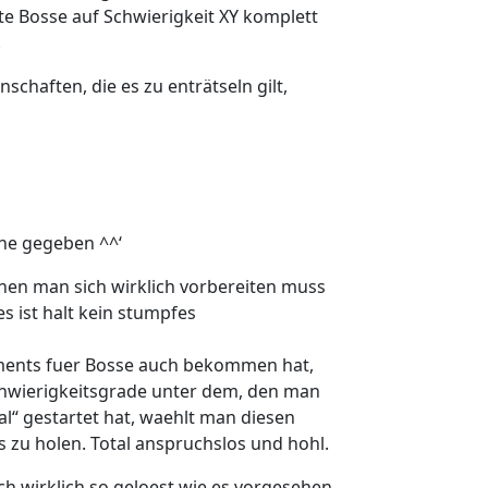
öte Bosse auf Schwierigkeit XY komplett
.
chaften, die es zu enträtseln gilt,
ehe gegeben ^^‘
enen man sich wirklich vorbereiten muss
es ist halt kein stumpfes
vements fuer Bosse auch bekommen hat,
 Schwierigkeitsgrade unter dem, den man
al“ gestartet hat, waehlt man diesen
 zu holen. Total anspruchslos und hohl.
h wirklich so geloest wie es vorgesehen