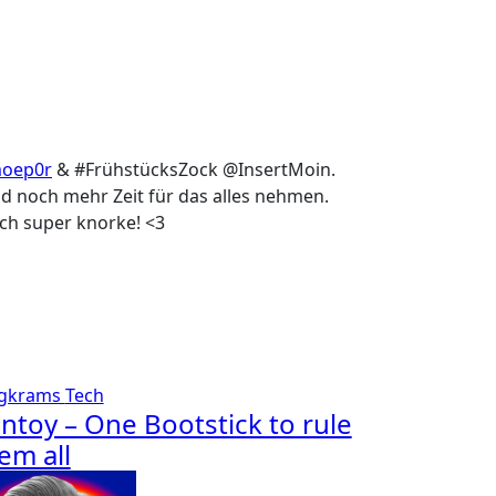
/moep0r
& #FrühstücksZock @InsertMoin.
d noch mehr Zeit für das alles nehmen.
uch super knorke! <3
ogkrams
Tech
ntoy – One Bootstick to rule
em all