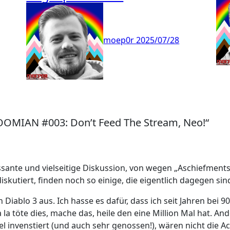
moep0r
2025/07/28
OOMIAN #003: Don’t Feed The Stream, Neo!“
sante und vielseitige Diskussion, von wegen „Aschiefments“
skutiert, finden noch so einige, die eigentlich dagegen si
 Diablo 3 aus. Ich hasse es dafür, dass ich seit Jahren bei
a töte dies, mache das, heile den eine Million Mal hat. And
iel invenstiert (und auch sehr genossen!), wären nicht die