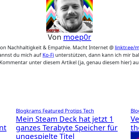
Von
moep0r
von Nachhaltigkeit & Empathie. Macht Internet @
linktr.ee
kannst du mich auf
Ko-Fi
unterstützen, dann kann ich mir bal
 Kommentar unter diesem Artikel (ja, genau diesem hier) a
Blogkrams
Featured
Protips
Tech
Bl
Mein Steam Deck hat jetzt 1
Ve
nt
ganzes Terabyte Speicher für
th
ungespielte Titel