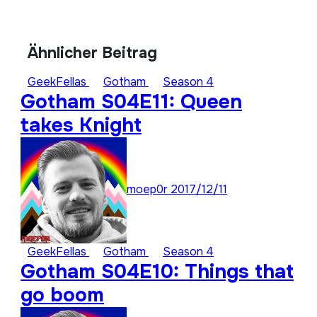
Ähnlicher Beitrag
GeekFellas
Gotham
Season 4
Gotham S04E11: Queen
takes Knight
moep0r
2017/12/11
GeekFellas
Gotham
Season 4
Gotham S04E10: Things that
go boom