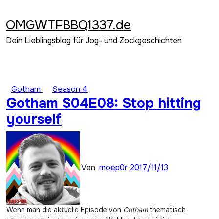
Zum
Inhalt
OMGWTFBBQ1337.de
springen
Dein Lieblingsblog für Jog- und Zockgeschichten
Gotham
Season 4
Gotham S04E08: Stop hitting
yourself
Von
moep0r
2017/11/13
Wenn man die aktuelle Episode von
Gotham
thematisch