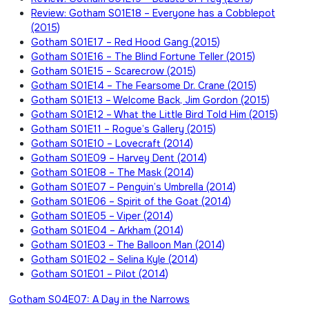
Review: Gotham S01E18 – Everyone has a Cobblepot
(2015)
Gotham S01E17 – Red Hood Gang (2015)
Gotham S01E16 – The Blind Fortune Teller (2015)
Gotham S01E15 – Scarecrow (2015)
Gotham S01E14 – The Fearsome Dr. Crane (2015)
Gotham S01E13 – Welcome Back, Jim Gordon (2015)
Gotham S01E12 – What the Little Bird Told Him (2015)
Gotham S01E11 – Rogue’s Gallery (2015)
Gotham S01E10 – Lovecraft (2014)
Gotham S01E09 – Harvey Dent (2014)
Gotham S01E08 – The Mask (2014)
Gotham S01E07 – Penguin’s Umbrella (2014)
Gotham S01E06 – Spirit of the Goat (2014)
Gotham S01E05 – Viper (2014)
Gotham S01E04 – Arkham (2014)
Gotham S01E03 – The Balloon Man (2014)
Gotham S01E02 – Selina Kyle (2014)
Gotham S01E01 – Pilot (2014)
Beitragsnavigation
Gotham S04E07: A Day in the Narrows