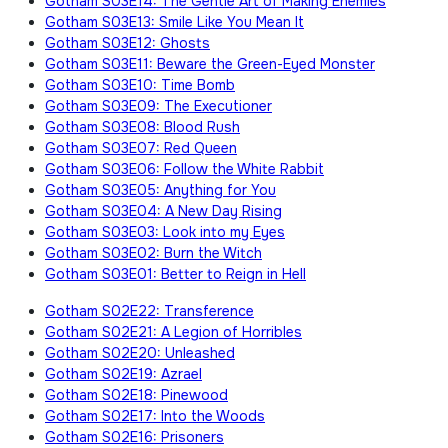
Gotham S03E14: The Gentle Art of Making Enemies
Gotham S03E13: Smile Like You Mean It
Gotham S03E12: Ghosts
Gotham S03E11: Beware the Green-Eyed Monster
Gotham S03E10: Time Bomb
Gotham S03E09: The Executioner
Gotham S03E08: Blood Rush
Gotham S03E07: Red Queen
Gotham S03E06: Follow the White Rabbit
Gotham S03E05: Anything for You
Gotham S03E04: A New Day Rising
Gotham S03E03: Look into my Eyes
Gotham S03E02: Burn the Witch
Gotham S03E01: Better to Reign in Hell
Gotham S02E22: Transference
Gotham S02E21: A Legion of Horribles
Gotham S02E20: Unleashed
Gotham S02E19: Azrael
Gotham S02E18: Pinewood
Gotham S02E17: Into the Woods
Gotham S02E16: Prisoners