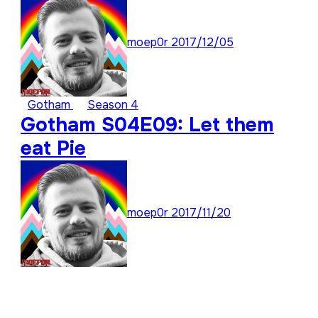
moep0r
2017/12/05
Gotham
Season 4
Gotham S04E09: Let them
eat Pie
moep0r
2017/11/20