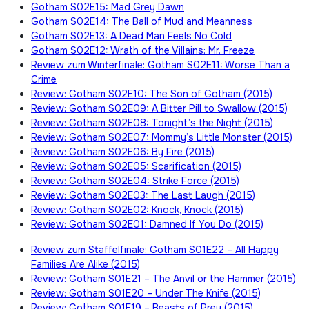
Gotham S02E15: Mad Grey Dawn
Gotham S02E14: The Ball of Mud and Meanness
Gotham S02E13: A Dead Man Feels No Cold
Gotham S02E12: Wrath of the Villains: Mr. Freeze
Review zum Winterfinale: Gotham S02E11: Worse Than a
Crime
Review: Gotham S02E10: The Son of Gotham (2015)
Review: Gotham S02E09: A Bitter Pill to Swallow (2015)
Review: Gotham S02E08: Tonight’s the Night (2015)
Review: Gotham S02E07: Mommy’s Little Monster (2015)
Review: Gotham S02E06: By Fire (2015)
Review: Gotham S02E05: Scarification (2015)
Review: Gotham S02E04: Strike Force (2015)
Review: Gotham S02E03: The Last Laugh (2015)
Review: Gotham S02E02: Knock, Knock (2015)
Review: Gotham S02E01: Damned If You Do (2015)
Review zum Staffelfinale: Gotham S01E22 – All Happy
Families Are Alike (2015)
Review: Gotham S01E21 – The Anvil or the Hammer (2015)
Review: Gotham S01E20 – Under The Knife (2015)
Review: Gotham S01E19 – Beasts of Prey (2015)