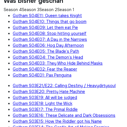
Was bisher geschah
Season 4
Season 3
Season 2
Season 1
Gotham S04E11: Queen takes Knight
Gotham S04E10: Things that go boom
Gotham S04E09: Let them eat Pie
Gotham S04E08: Stop hitting yourself
Gotham S04E07: A Day in the Narrows
Gotham S04E06: Hog Day Afternoon
Gotham S04E05: The Blade’s Path
Gotham S04E04: The Demon’s Head
Gotham S04E03: They Who Hide Behind Masks
Gotham S04E02: Fear the Reaper
Gotham S04E01: Pax Penguina
Gotham S03E21/E22: Calling Destiny / Heavydirtysoul
Gotham S03E20: Pretty Hate Machine
Gotham S03E19: All will be judged
Gotham S03E18: Light the Wick
Gotham S03E17: The Primal Riddle
Gotham S03E16: These Delicate and Dark Obsessions
Gotham S03E15: How the Riddler got his Name