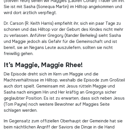
(Steven Yeun) sehen wir Maggies (Lauren Cohan) Trauer um ihn.
Sie ist mit Sasha (Sonequa Martin) im Hilltop angekommen und
wird dort ärztlich verpflegt.
Dr. Carson (R. Keith Harris) empfiehlt ihr, sich ein paar Tage zu
schonen und das Hilltop vor der Geburt des Kindes nicht mehr
zu verlassen. Anführer Gregory (Xander Berkeley) sieht Sasha
und Maggie jedoch als Gefahr für die Gemeinschaft und ist
bereit, sie an Negans Leute auszuliefern, sollten sie nicht
freiwillig gehen.
It’s Maggie, Maggie Rhee!
Die Episode dreht sich im Kern um Maggie und die
Machtverhältnisse im Hilltop, weshalb die Episode zum Großteil
auch dort spielt. Gemeinsam mit Jesus rütteln Maggie und
Sasha nach einigem Hin und Her kräftig an Gregorys sicher
geglaubter Position. Es ist zu erwarten, dass sich neben Jesus
(Tom Payne) noch weitere Bewohner auf Maggies Seite
schlagen werden.
Im Gegensatz zum offiziellen Oberhaupt der Gemeinde hat sie
beim nächtlichen Angriff der Saviors die Dinge in die Hand