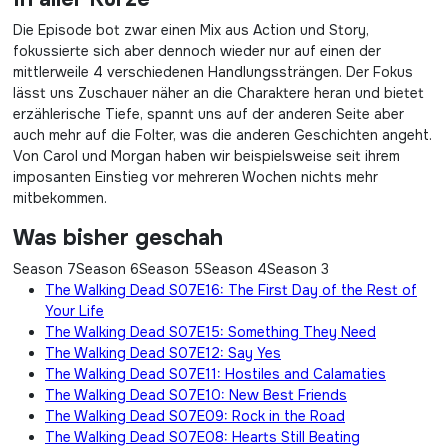
Die Episode bot zwar einen Mix aus Action und Story,
fokussierte sich aber dennoch wieder nur auf einen der
mittlerweile 4 verschiedenen Handlungssträngen. Der Fokus
lässt uns Zuschauer näher an die Charaktere heran und bietet
erzählerische Tiefe, spannt uns auf der anderen Seite aber
auch mehr auf die Folter, was die anderen Geschichten angeht.
Von Carol und Morgan haben wir beispielsweise seit ihrem
imposanten Einstieg vor mehreren Wochen nichts mehr
mitbekommen.
Was bisher geschah
Season 7
Season 6
Season 5
Season 4
Season 3
The Walking Dead S07E16: The First Day of the Rest of
Your Life
The Walking Dead S07E15: Something They Need
The Walking Dead S07E12: Say Yes
The Walking Dead S07E11: Hostiles and Calamaties
The Walking Dead S07E10: New Best Friends
The Walking Dead S07E09: Rock in the Road
The Walking Dead S07E08: Hearts Still Beating