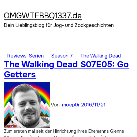
Zum
Inhalt
OMGWTFBBQ1337.de
springen
Dein Lieblingsblog für Jog- und Zockgeschichten
Reviews: Serien
Season 7
The Walking Dead
The Walking Dead S07E05: Go
Getters
Von
moep0r
2016/11/21
Zum ersten mal seit der Hinrichtung ihres Ehemanns Glenns