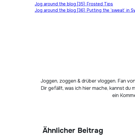
Beitragsnavigation
Jog around the blog [35]: Frosted Tips
Jog around the blog [36]: Putting the ’sweat‘ in S
Joggen, zoggen & drüber vloggen. Fan von
Dir gefällt, was ich hier mache, kannst du 
ein Kommen
Ähnlicher Beitrag