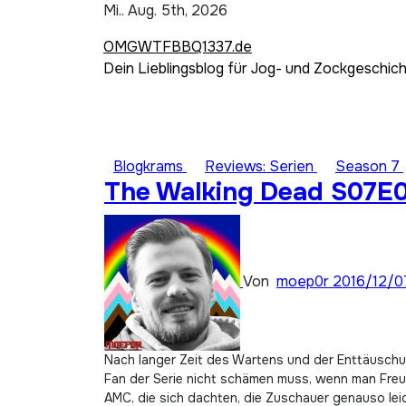
Zum
Mi.. Aug. 5th, 2026
Inhalt
OMGWTFBBQ1337.de
springen
Dein Lieblingsblog für Jog- und Zockgeschic
Blogkrams
Reviews: Serien
Season 7
The Walking Dead S07E0
Von
moep0r
2016/12/0
Nach langer Zeit des Wartens und der Enttäusc
Fan der Serie nicht schämen muss, wenn man Freun
AMC, die sich dachten, die Zuschauer genauso leid