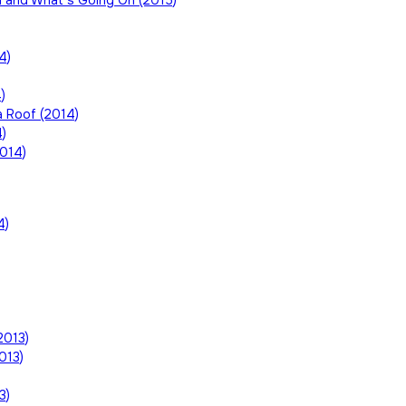
and What’s Going On (2015)
4)
)
)
a Roof (2014)
)
014)
4)
2013)
013)
3)