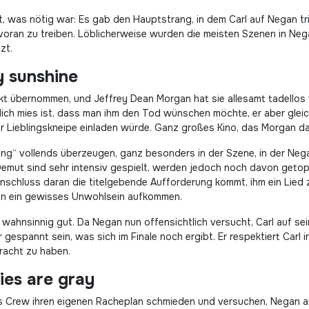
t, was nötig war: Es gab den Hauptstrang, in dem Carl auf Negan tr
ran zu treiben. Löblicherweise wurden die meisten Szenen in Nega
zt.
y sunshine
kt übernommen, und Jeffrey Dean Morgan hat sie allesamt tadellos w
blich mies ist, dass man ihm den Tod wünschen möchte, er aber glei
er Lieblingskneipe einladen würde. Ganz großes Kino, das Morgan da 
ong“ vollends überzeugen, ganz besonders in der Szene, in der Ne
emut sind sehr intensiv gespielt, werden jedoch noch davon getoppt
nschluss daran die titelgebende Aufforderung kommt, ihm ein Lied z
ren ein gewisses Unwohlsein aufkommen.
 wahnsinnig gut. Da Negan nun offensichtlich versucht, Carl auf s
r gespannt sein, was sich im Finale noch ergibt. Er respektiert Carl
racht zu haben.
es are gray
icks Crew ihren eigenen Racheplan schmieden und versuchen, Negan a