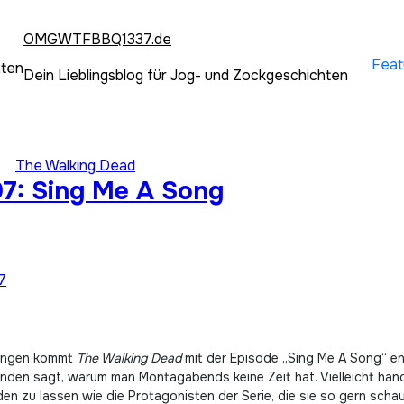
OMGWTFBBQ1337.de
Feat
hten
Dein Lieblingsblog für Jog- und Zockgeschichten
The Walking Dead
7: Sing Me A Song
7
hungen kommt
The Walking Dead
mit der Episode „Sing Me A Song“ end
den sagt, warum man Montagabends keine Zeit hat. Vielleicht hande
en zu lassen wie die Protagonisten der Serie, die sie so gern scha