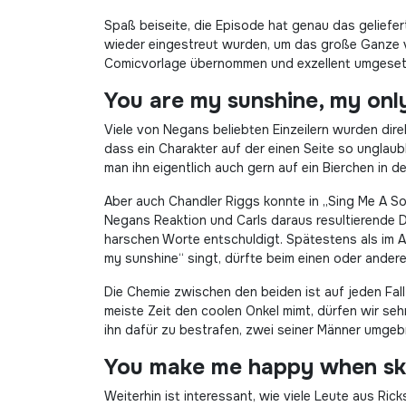
Spaß beiseite, die Episode hat genau das geliefer
wieder eingestreut wurden, um das große Ganze vo
Comicvorlage übernommen und exzellent umgeset
You are my sunshine, my onl
Viele von Negans beliebten Einzeilern wurden dire
dass ein Charakter auf der einen Seite so unglau
man ihn eigentlich auch gern auf ein Bierchen in d
Aber auch Chandler Riggs konnte in „Sing Me A S
Negans Reaktion und Carls daraus resultierende D
harschen Worte entschuldigt. Spätestens als im A
my sunshine“ singt, dürfte beim einen oder ande
Die Chemie zwischen den beiden ist auf jeden Fall
meiste Zeit den coolen Onkel mimt, dürfen wir seh
ihn dafür zu bestrafen, zwei seiner Männer umgeb
You make me happy when ski
Weiterhin ist interessant, wie viele Leute aus R