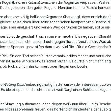
ne Kugel (bzw. ein Katana) zwischen die Augen zu verpassen. Währ
or Rachegelüsten, den guten Eugene, Munition für ihre Pistole herzuste
ann aber vom völlig haltlosen Argument überzeugt, dass er sich doc
gleitet, sollte doch über seine technischen Kompetenzen Bescheid w
age, alles analysiert und keinen Weg gefunden zu haben, sollte si
ser Episode geschafft, sich vom eher neutral bis negativen Charakte
ser kann es nicht lassen, Leute gegen Rick aufzustacheln. Was abe
iert er Spencer ganz offen damit, wie viel Rick für die Gemeinschaf
r Rick für den Tod seiner Mutter verantwortlich macht und versuche
n ist, muss wirklich etwas schief laufen. Es dürfte nicht mehr lan
 ob Rick sich um ihn kümmert oder Negan und Lucille.
e Walking Dead
unbedingt nötig hatte, um wieder interessant zu we
Es bleibt spannend, nicht zuletzt weil Daryl einen Schlüssel zuges
mehr Stimmung aufkommen, denn Negan weiß nun über Judith Bescheid
es Midseason-Finale freuen, das hoffentlich mindestens genauso g