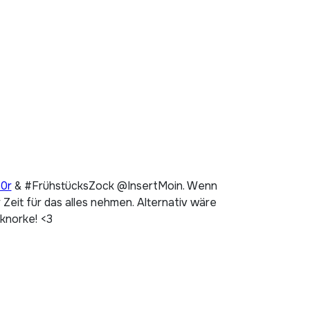
p0r
& #FrühstücksZock @InsertMoin. Wenn
Zeit für das alles nehmen. Alternativ wäre
 knorke! <3