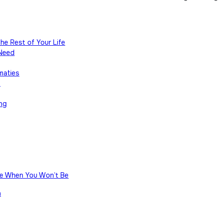
he Rest of Your Life
Need
maties
s
ng
me When You Won’t Be
h