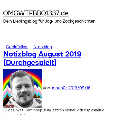
Zum
Inhalt
OMGWTFBBQ1337.de
springen
Dein Lieblingsblog für Jog- und Zockgeschichten
GeekFellas
Notizblog
Notizblog August 2019
[Durchgespielt]
Von
moep0r
2019/09/16
All das, was Herr moep0r im letzten Monat videospielmäßig