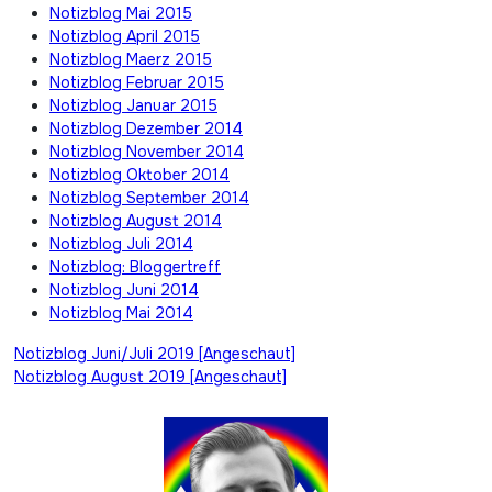
Notizblog Mai 2015
Notizblog April 2015
Notizblog Maerz 2015
Notizblog Februar 2015
Notizblog Januar 2015
Notizblog Dezember 2014
Notizblog November 2014
Notizblog Oktober 2014
Notizblog September 2014
Notizblog August 2014
Notizblog Juli 2014
Notizblog: Bloggertreff
Notizblog Juni 2014
Notizblog Mai 2014
Beitragsnavigation
Notizblog Juni/Juli 2019 [Angeschaut]
Notizblog August 2019 [Angeschaut]