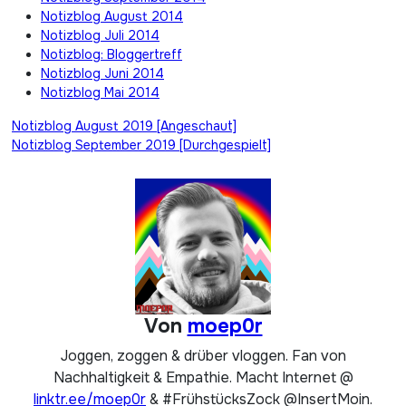
Notizblog August 2014
Notizblog Juli 2014
Notizblog: Bloggertreff
Notizblog Juni 2014
Notizblog Mai 2014
Beitragsnavigation
Notizblog August 2019 [Angeschaut]
Notizblog September 2019 [Durchgespielt]
Von
moep0r
Joggen, zoggen & drüber vloggen. Fan von
Nachhaltigkeit & Empathie. Macht Internet @
linktr.ee/moep0r
& #FrühstücksZock @InsertMoin.