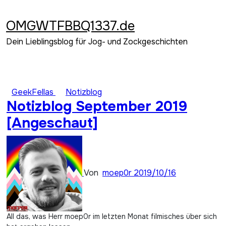
Zum
Inhalt
OMGWTFBBQ1337.de
springen
Dein Lieblingsblog für Jog- und Zockgeschichten
GeekFellas
Notizblog
Notizblog September 2019
[Angeschaut]
Von
moep0r
2019/10/16
All das, was Herr moep0r im letzten Monat filmisches über sich