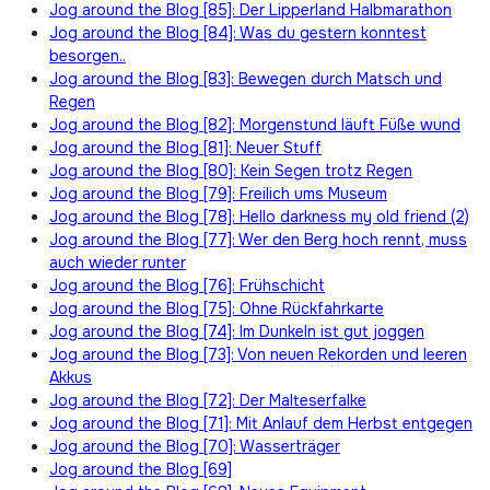
Jog around the Blog [85]: Der Lipperland Halbmarathon
Jog around the Blog [84]: Was du gestern konntest
besorgen..
Jog around the Blog [83]: Bewegen durch Matsch und
Regen
Jog around the Blog [82]: Morgenstund läuft Füße wund
Jog around the Blog [81]: Neuer Stuff
Jog around the Blog [80]: Kein Segen trotz Regen
Jog around the Blog [79]: Freilich ums Museum
Jog around the Blog [78]: Hello darkness my old friend (2)
Jog around the Blog [77]: Wer den Berg hoch rennt, muss
auch wieder runter
Jog around the Blog [76]: Frühschicht
Jog around the Blog [75]: Ohne Rückfahrkarte
Jog around the Blog [74]: Im Dunkeln ist gut joggen
Jog around the Blog [73]: Von neuen Rekorden und leeren
Akkus
Jog around the Blog [72]: Der Malteserfalke
Jog around the Blog [71]: Mit Anlauf dem Herbst entgegen
Jog around the Blog [70]: Wasserträger
Jog around the Blog [69]