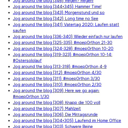
Jog around the blog [346]: Regen? Regen!
Jog around the blog [344+345]: Hammer Time!
Jog around the blog [343]: Morgenstund und so
Jog around the blog [342]: Long time no See
Jog around the blog [341]: Vatertag 2020: Laufen statt
saufen
Jog around the blog [336-340]: Wieder einfach nur laufen
Jog around the blog [325-335]: #moep0rthon 21-30
Jog around the blog [324-328]: #moep0rthon 10-20
Jog around the blog [319-323]: #moep0rthon 10-14:
#Ostersololauf
Jog around the blog [313-318]: #moep0rthon 4-9
Jog around the blog [312]: #moep0rthon 4/30
Jog around the blog [311]: #moep0rthon 3/30
Jog around the blog [310]: #moep0rthon 2/30
Jog around the blog [309]: Here we go again:
#moep0rthon 1/30
Jog around the blog [308]: Knapp die 100 voll
Jog around the blog [307]: Mahlzeit
Jog around the blog [306]: Die Mittagsrunde
Jog around the blog [304+305]: Laufend im Home Office
Jog around the blog [303]: Schwere Beine