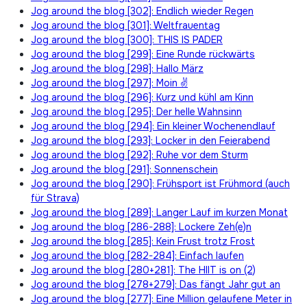
Jog around the blog [302]: Endlich wieder Regen
Jog around the blog [301]: Weltfrauentag
Jog around the blog [300]: THIS IS PADER
Jog around the blog [299]: Eine Runde rückwärts
Jog around the blog [298]: Hallo März
Jog around the blog [297]: Moin ✌
Jog around the blog [296]: Kurz und kühl am Kinn
Jog around the blog [295]: Der helle Wahnsinn
Jog around the blog [294]: Ein kleiner Wochenendlauf
Jog around the blog [293]: Locker in den Feierabend
Jog around the blog [292]: Ruhe vor dem Sturm
Jog around the blog [291]: Sonnenschein
Jog around the blog [290]: Frühsport ist Frühmord (auch
für Strava)
Jog around the blog [289]: Langer Lauf im kurzen Monat
Jog around the blog [286-288]: Lockere Zeh(e)n
Jog around the blog [285]: Kein Frust trotz Frost
Jog around the blog [282-284]: Einfach laufen
Jog around the blog [280+281]: The HIIT is on (2)
Jog around the blog [278+279]: Das fängt Jahr gut an
Jog around the blog [277]: Eine Million gelaufene Meter in