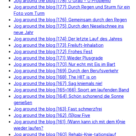
Jog around the blog [178]: 0 Grad – 0 Problemo
Jog around the blog [177]: Durch Regen und Sturm für ein
Foto vom Turm
Jog around the blog [176]: Gemeinsam durch den Regen
Jog around the blog [175]: Durch den Nieselschnee ins
neue Jahr
Jog around the blog [174]: Der letzte Lauf des Jahres
Jog around the blog [173]: Freiluft-Inhalation
Jog around the blog [172]: Frohes Fest
Jog around the blog [171]: Wieder Plusgrade
Jog around the blog [170]: Nur echt mit Eis im Bart
Jog around the blog [169]: Durch den Berufsverkehr
Jog around the blog [168]: The HIIT is on
Jog around the blog [167]: Sag kniemals nie!
Jog around the blog [165+166]: Sport am laufenden Band
Jog around the blog [164]: Schön schonend die Sonne
genießen
Jog around the blog [163]: Fast schmerzfrei
Jog around the blog [162]: (S)low Five
Jog around the blog [161]: (Wann kann ich mit dem K)nie
wieder laufen?
Jog around the blog [160]: Rehabi-Knie-tationslauf