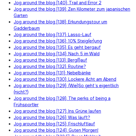
Jog around the blog [140]: Trail and Error 2
Jog around the blog [139]: Zen Kilometer zum japanischen
Garten
Jog around the blog [138]: Erkundungstour um
Gadderbaum
Jog around the blog [137]: Lasso-Lauf
Jog around the blog [136]: 10% Steig(er)ung
Jog around the blog [135]: Es geht bergauf
Jog around the blog [134]: Nach 5 im Wald
Jog around the blog [133]: Berg(l)auf
Jog around the blog [132]: Routine?
Jog around the blog [131]: Nebelbänke
Jog around the blog [130]: Lockere Acht am Abend
Jog around the blog [129]: (Wie)So geht’s eigentlich
(nicht?)
Jog around the blog [128]: The perks of being a
Frühsportler
Jog around the blog [127]: Ins Grüne laufen
Jog around the blog [126]: Was läuft?
Jog around the blog [125]: Frischluftlauf
Jog around the blog [124]: Guten Morgen!