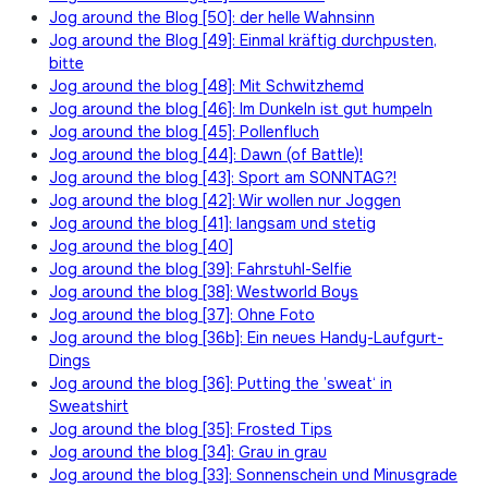
Jog around the Blog [50]: der helle Wahnsinn
Jog around the Blog [49]: Einmal kräftig durchpusten,
bitte
Jog around the blog [48]: Mit Schwitzhemd
Jog around the blog [46]: Im Dunkeln ist gut humpeln
Jog around the blog [45]: Pollenfluch
Jog around the blog [44]: Dawn (of Battle)!
Jog around the blog [43]: Sport am SONNTAG?!
Jog around the blog [42]: Wir wollen nur Joggen
Jog around the blog [41]: langsam und stetig
Jog around the blog [40]
Jog around the blog [39]: Fahrstuhl-Selfie
Jog around the blog [38]: Westworld Boys
Jog around the blog [37]: Ohne Foto
Jog around the blog [36b]: Ein neues Handy-Laufgurt-
Dings
Jog around the blog [36]: Putting the ’sweat‘ in
Sweatshirt
Jog around the blog [35]: Frosted Tips
Jog around the blog [34]: Grau in grau
Jog around the blog [33]: Sonnenschein und Minusgrade