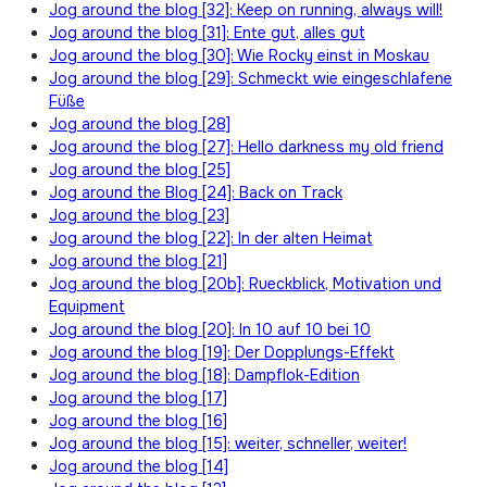
Jog around the blog [32]: Keep on running, always will!
Jog around the blog [31]: Ente gut, alles gut
Jog around the blog [30]: Wie Rocky einst in Moskau
Jog around the blog [29]: Schmeckt wie eingeschlafene
Füße
Jog around the blog [28]
Jog around the blog [27]: Hello darkness my old friend
Jog around the blog [25]
Jog around the Blog [24]: Back on Track
Jog around the blog [23]
Jog around the blog [22]: In der alten Heimat
Jog around the blog [21]
Jog around the blog [20b]: Rueckblick, Motivation und
Equipment
Jog around the blog [20]: In 10 auf 10 bei 10
Jog around the blog [19]: Der Dopplungs-Effekt
Jog around the blog [18]: Dampflok-Edition
Jog around the blog [17]
Jog around the blog [16]
Jog around the blog [15]: weiter, schneller, weiter!
Jog around the blog [14]