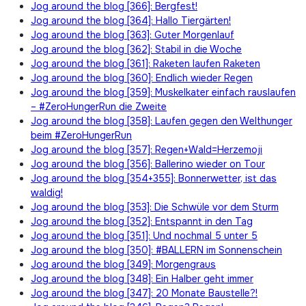
Jog around the blog [366]: Bergfest!
Jog around the blog [364]: Hallo Tiergärten!
Jog around the blog [363]: Guter Morgenlauf
Jog around the blog [362]: Stabil in die Woche
Jog around the blog [361]: Raketen laufen Raketen
Jog around the blog [360]: Endlich wieder Regen
Jog around the blog [359]: Muskelkater einfach rauslaufen
– #ZeroHungerRun die Zweite
Jog around the blog [358]: Laufen gegen den Welthunger
beim #ZeroHungerRun
Jog around the blog [357]: Regen+Wald=Herzemoji
Jog around the blog [356]: Ballerino wieder on Tour
Jog around the blog [354+355]: Bonnerwetter, ist das
waldig!
Jog around the blog [353]: Die Schwüle vor dem Sturm
Jog around the blog [352]: Entspannt in den Tag
Jog around the blog [351]: Und nochmal 5 unter 5
Jog around the blog [350]: #BALLERN im Sonnenschein
Jog around the blog [349]: Morgengraus
Jog around the blog [348]: Ein Halber geht immer
Jog around the blog [347]: 20 Monate Baustelle?!