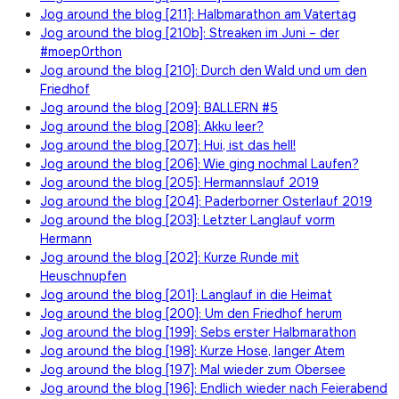
Jog around the blog [211]: Halbmarathon am Vatertag
Jog around the blog [210b]: Streaken im Juni – der
#moep0rthon
Jog around the blog [210]: Durch den Wald und um den
Friedhof
Jog around the blog [209]: BALLERN #5
Jog around the blog [208]: Akku leer?
Jog around the blog [207]: Hui, ist das hell!
Jog around the blog [206]: Wie ging nochmal Laufen?
Jog around the blog [205]: Hermannslauf 2019
Jog around the blog [204]: Paderborner Osterlauf 2019
Jog around the blog [203]: Letzter Langlauf vorm
Hermann
Jog around the blog [202]: Kurze Runde mit
Heuschnupfen
Jog around the blog [201]: Langlauf in die Heimat
Jog around the blog [200]: Um den Friedhof herum
Jog around the blog [199]: Sebs erster Halbmarathon
Jog around the blog [198]: Kurze Hose, langer Atem
Jog around the blog [197]: Mal wieder zum Obersee
Jog around the blog [196]: Endlich wieder nach Feierabend