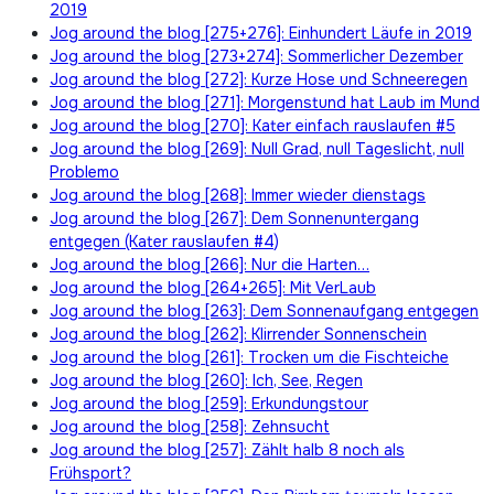
2019
Jog around the blog [275+276]: Einhundert Läufe in 2019
Jog around the blog [273+274]: Sommerlicher Dezember
Jog around the blog [272]: Kurze Hose und Schneeregen
Jog around the blog [271]: Morgenstund hat Laub im Mund
Jog around the blog [270]: Kater einfach rauslaufen #5
Jog around the blog [269]: Null Grad, null Tageslicht, null
Problemo
Jog around the blog [268]: Immer wieder dienstags
Jog around the blog [267]: Dem Sonnenuntergang
entgegen (Kater rauslaufen #4)
Jog around the blog [266]: Nur die Harten…
Jog around the blog [264+265]: Mit VerLaub
Jog around the blog [263]: Dem Sonnenaufgang entgegen
Jog around the blog [262]: Klirrender Sonnenschein
Jog around the blog [261]: Trocken um die Fischteiche
Jog around the blog [260]: Ich, See, Regen
Jog around the blog [259]: Erkundungstour
Jog around the blog [258]: Zehnsucht
Jog around the blog [257]: Zählt halb 8 noch als
Frühsport?