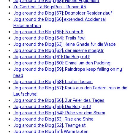
Jog around the Blog [68]: Neues Equipment
Zu Gast bei FatBoysRun – Runian #5
Jog around the Blog [67]: Detmolder Residenzlauf
Jog around the Blog [66] extended: Accidental
Halbmarathon
Jog around the Blog [65]: 5 unter 6
Jog around the Blog [64]: Trails ftw!
Jog around the Blog [63]: Keine Gnade für die Wade
Jog around the Blog [62]: der eiserne moep0r
Jog around the Blog [61]: Die Burg ruft!
Jog around the Blog [60]: Einmal um den Pudding
Jog around the Blog [59]: Raindrops keep falling on my
head
Jog around the Blog [58]: Laufen lassen
Jog around the Blog [57]: Raus aus den Federn, rein in die
Laufschuhe!
Jog around the Blog [56]: Zur Feier des Tages
Jog around the Blog [55]: Die Burg ruft!
Jog around the Blog [54]: Ruhe vor dem Sturm
Jog around the Blog [53]: Rise and Shine
Jog around the Blog [52]: Teamgeist
Jog around the Blog [51]: Warm laufen