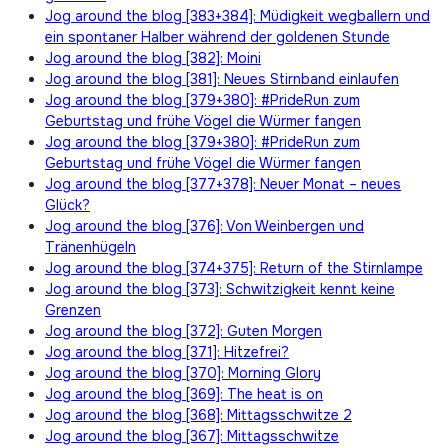
Jog around the blog [383+384]: Müdigkeit wegballern und
ein spontaner Halber während der goldenen Stunde
Jog around the blog [382]: Moini
Jog around the blog [381]: Neues Stirnband einlaufen
Jog around the blog [379+380]: #PrideRun zum
Geburtstag und frühe Vögel die Würmer fangen
Jog around the blog [379+380]: #PrideRun zum
Geburtstag und frühe Vögel die Würmer fangen
Jog around the blog [377+378]: Neuer Monat – neues
Glück?
Jog around the blog [376]: Von Weinbergen und
Tränenhügeln
Jog around the blog [374+375]: Return of the Stirnlampe
Jog around the blog [373]: Schwitzigkeit kennt keine
Grenzen
Jog around the blog [372]: Guten Morgen
Jog around the blog [371]: Hitzefrei?
Jog around the blog [370]: Morning Glory
Jog around the blog [369]: The heat is on
Jog around the blog [368]: Mittagsschwitze 2
Jog around the blog [367]: Mittagsschwitze