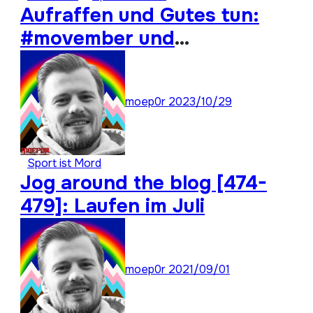
Aufraffen und Gutes tun:
#movember und
#moep0rthon 2023
moep0r
2023/10/29
Sport ist Mord
Jog around the blog [474-
479]: Laufen im Juli
moep0r
2021/09/01