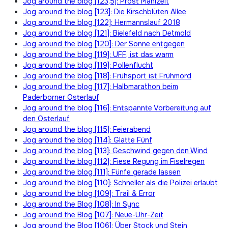
Jog around the blog [123,5]: Prost Mahlzeit
Jog around the blog [123]: Die Kirschblüten Allee
Jog around the blog [122]: Hermannslauf 2018
Jog around the blog [121]: Bielefeld nach Detmold
Jog around the blog [120]: Der Sonne entgegen
Jog around the blog [119]: UFF, ist das warm
Jog around the blog [119]: Pollenflucht
Jog around the blog [118]: Frühsport ist Frühmord
Jog around the blog [117]: Halbmarathon beim
Paderborner Osterlauf
Jog around the blog [116]: Entspannte Vorbereitung auf
den Osterlauf
Jog around the blog [115]: Feierabend
Jog around the blog [114]: Glatte Fünf
Jog around the blog [113]: Geschwind gegen den Wind
Jog around the blog [112]: Fiese Regung im Fiselregen
Jog around the blog [111]: Fünfe gerade lassen
Jog around the blog [110]: Schneller als die Polizei erlaubt
Jog around the blog [109]: Trail & Error
Jog around the Blog [108]: In Sync
Jog around the Blog [107]: Neue-Uhr-Zeit
Jog around the Blog [106]: Über Stock und Stein