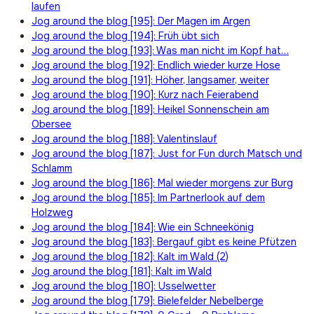
laufen
Jog around the blog [195]: Der Magen im Argen
Jog around the blog [194]: Früh übt sich
Jog around the blog [193]: Was man nicht im Kopf hat…
Jog around the blog [192]: Endlich wieder kurze Hose
Jog around the blog [191]: Höher, langsamer, weiter
Jog around the blog [190]: Kurz nach Feierabend
Jog around the blog [189]: Heikel Sonnenschein am
Obersee
Jog around the blog [188]: Valentinslauf
Jog around the blog [187]: Just for Fun durch Matsch und
Schlamm
Jog around the blog [186]: Mal wieder morgens zur Burg
Jog around the blog [185]: Im Partnerlook auf dem
Holzweg
Jog around the blog [184]: Wie ein Schneekönig
Jog around the blog [183]: Bergauf gibt es keine Pfützen
Jog around the blog [182]: Kalt im Wald (2)
Jog around the blog [181]: Kalt im Wald
Jog around the blog [180]: Usselwetter
Jog around the blog [179]: Bielefelder Nebelberge