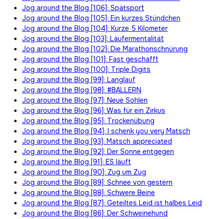
Jog around the Blog [106]: Spätsport
Jog around the Blog [105]: Ein kurzes Stündchen
Jog around the Blog [104]: Kurze 5 Kilometer
Jog around the Blog [103]: Läufermentalität
Jog around the Blog [102]: Die Marathonschnürung
Jog around the Blog [101]: Fast geschafft
Jog around the Blog [100]: Triple Digits
Jog around the Blog [99]: Langlauf
Jog around the Blog [98]: #BALLERN
Jog around the Blog [97]: Neue Sohlen
Jog around the Blog [96]: Was für ein Zirkus
Jog around the Blog [95]: Trockenübung
Jog around the Blog [94]: I schenk you very Matsch
Jog around the Blog [93]: Matsch appreciated
Jog around the Blog [92]: Der Sonne entgegen
Jog around the Blog [91]: ES läuft
Jog around the Blog [90]: Zug um Zug
Jog around the Blog [89]: Schnee von gestern
Jog around the Blog [88]: Schwere Beine
Jog around the Blog [87]: Geteiltes Leid ist halbes Leid
Jog around the Blog [86]: Der Schweinehund