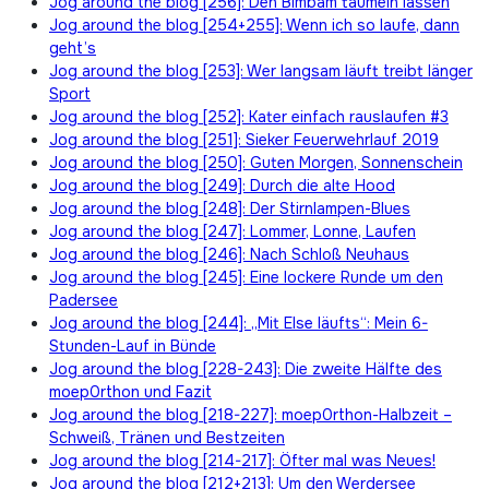
Jog around the blog [256]: Den Bimbam taumeln lassen
Jog around the blog [254+255]: Wenn ich so laufe, dann
geht’s
Jog around the blog [253]: Wer langsam läuft treibt länger
Sport
Jog around the blog [252]: Kater einfach rauslaufen #3
Jog around the blog [251]: Sieker Feuerwehrlauf 2019
Jog around the blog [250]: Guten Morgen, Sonnenschein
Jog around the blog [249]: Durch die alte Hood
Jog around the blog [248]: Der Stirnlampen-Blues
Jog around the blog [247]: Lommer, Lonne, Laufen
Jog around the blog [246]: Nach Schloß Neuhaus
Jog around the blog [245]: Eine lockere Runde um den
Padersee
Jog around the blog [244]: „Mit Else läufts“: Mein 6-
Stunden-Lauf in Bünde
Jog around the blog [228-243]: Die zweite Hälfte des
moep0rthon und Fazit
Jog around the blog [218-227]: moep0rthon-Halbzeit –
Schweiß, Tränen und Bestzeiten
Jog around the blog [214-217]: Öfter mal was Neues!
Jog around the blog [212+213]: Um den Werdersee