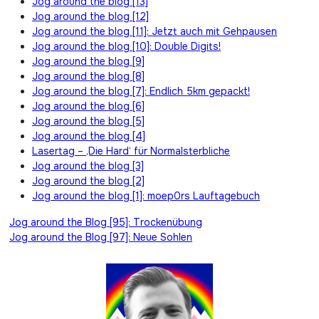
Jog around the blog [13]
Jog around the blog [12]
Jog around the blog [11]: Jetzt auch mit Gehpausen
Jog around the blog [10]: Double Digits!
Jog around the blog [9]
Jog around the blog [8]
Jog around the blog [7]: Endlich 5km gepackt!
Jog around the blog [6]
Jog around the blog [5]
Jog around the blog [4]
Lasertag – ‚Die Hard‘ für Normalsterbliche
Jog around the blog [3]
Jog around the blog [2]
Jog around the blog [1]: moep0rs Lauftagebuch
Beitragsnavigation
Jog around the Blog [95]: Trockenübung
Jog around the Blog [97]: Neue Sohlen