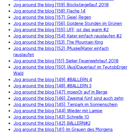
Jog around the blog [159]: Böckstiegellauf 2018
Jog around the blog [158]: Flache 14
Jog around the blog [157]: Geiel, Regen
Jog around the blog [156]: Goldene Stunden im Grünen
Jog around the blog [155]: UFF, ist das warm #2
Jog around the blog [154]: Kater einfach rauslaufen #2
Jog around the blog [153]: The Mountain King
Jog around the blog [152]: (Muskel)Kater einfach
rauslaufen
Jog around the blog [151]: Sieker Feuerwehrlauf 2018
Jog around the blog [150]: (Aus)Dauerlauf im TeutobErger
Wald
Jog around the blog [149]: #BALLERN 4
Jog around the blog [148]: #BALLERN 3
Jog around the blog [147]: moep0r auf’m Berge
Jog around the blog [146]: Zweimal fünf sind auch zehn
Jog around the blog [145]: Tierpark im Sonnenschein
Jog around the blog [144]: Wieder mit Lampe
Jog around the blog [143]: Schnelle 10
Jog around the blog [142]: BALLERN#2
Jog around the blog [141]: Im Grauen des Morgens