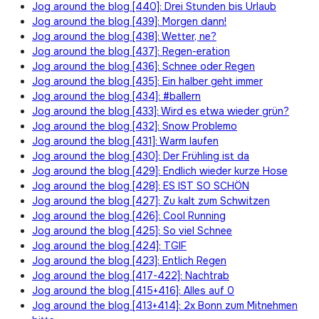
Jog around the blog [440]: Drei Stunden bis Urlaub
Jog around the blog [439]: Morgen dann!
Jog around the blog [438]: Wetter, ne?
Jog around the blog [437]: Regen-eration
Jog around the blog [436]: Schnee oder Regen
Jog around the blog [435]: Ein halber geht immer
Jog around the blog [434]: #ballern
Jog around the blog [433]: Wird es etwa wieder grün?
Jog around the blog [432]: Snow Problemo
Jog around the blog [431]: Warm laufen
Jog around the blog [430]: Der Frühling ist da
Jog around the blog [429]: Endlich wieder kurze Hose
Jog around the blog [428]: ES IST SO SCHÖN
Jog around the blog [427]: Zu kalt zum Schwitzen
Jog around the blog [426]: Cool Running
Jog around the blog [425]: So viel Schnee
Jog around the blog [424]: TGIF
Jog around the blog [423]: Entlich Regen
Jog around the blog [417-422]: Nachtrab
Jog around the blog [415+416]: Alles auf 0
Jog around the blog [413+414]: 2x Bonn zum Mitnehmen