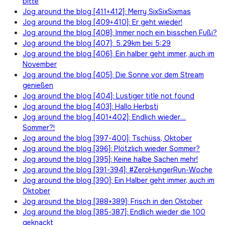
bitte
Jog around the blog [411+412]: Merry SixSixSixmas
Jog around the blog [409+410]: Er geht wieder!
Jog around the blog [408]: Immer noch ein bisschen Fußi?
Jog around the blog [407]: 5.29km bei 5:29
Jog around the blog [406]: Ein halber geht immer, auch im
November
Jog around the blog [405]: Die Sonne vor dem Stream
genießen
Jog around the blog [404]: Lustiger title not found
Jog around the blog [403]: Hallo Herbsti
Jog around the blog [401+402]: Endlich wieder…
Sommer?!
Jog around the blog [397-400]: Tschüss, Oktober
Jog around the blog [396]: Plötzlich wieder Sommer?
Jog around the blog [395]: Keine halbe Sachen mehr!
Jog around the blog [391-394]: #ZeroHungerRun-Woche
Jog around the blog [390]: Ein Halber geht immer, auch im
Oktober
Jog around the blog [388+389]: Frisch in den Oktober
Jog around the blog [385-387]: Endlich wieder die 100
geknackt