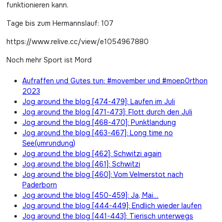
funktionieren kann.
Tage bis zum Hermannslauf: 107
https://www.relive.cc/view/e1054967880
Noch mehr Sport ist Mord
Aufraffen und Gutes tun: #movember und #moep0rthon
2023
Jog around the blog [474-479]: Laufen im Juli
Jog around the blog [471-473]: Flott durch den Juli
Jog around the blog [468-470]: Punktlandung
Jog around the blog [463-467]: Long time no
See(umrundung)
Jog around the blog [462]: Schwitzi again
Jog around the blog [461]: Schwitzi
Jog around the blog [460]: Vom Velmerstot nach
Paderborn
Jog around the blog [450-459]: Ja, Mai…
Jog around the blog [444-449]: Endlich wieder laufen
Jog around the blog [441-443]: Tierisch unterwegs