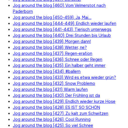
Jog around the blog [460]: Vom Velmerstot nach
Paderborn
Jog around the blog [450-459]: Ja, Mai…
Jog around the blog [444-449]: Endlich wieder laufen
Jog around the blog [441-443]: Tierisch unterwegs
Jog around the blog [440]: Drei Stunden bis Urlaub
Jog around the blog [439]: Morgen dann!
Jog around the blog [438]: Wetter, ne?
Jog around the blog [437]: Regen-eration
Jog around the blog [436]: Schnee oder Regen
Jog around the blog [435]: Ein halber geht immer
Jog around the blog [434]: #ballern
Jog around the blog [433]: Wird es etwa wieder grün?
Jog around the blog [432]: Snow Problemo
Jog around the blog [431]: Warm laufen
Jog around the blog [430]: Der Frühling ist da
Jog around the blog [429]: Endlich wieder kurze Hose
Jog around the blog [428]: ES IST SO SCHÖN
Jog around the blog [427]: Zu kalt zum Schwitzen
Jog around the blog [426]: Cool Running
Jog around the blog [425]: So viel Schnee