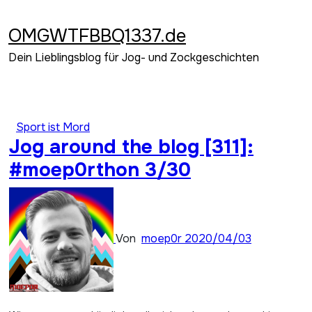
Zum
Inhalt
OMGWTFBBQ1337.de
springen
Dein Lieblingsblog für Jog- und Zockgeschichten
Sport ist Mord
Jog around the blog [311]:
#moep0rthon 3/30
Von
moep0r
2020/04/03