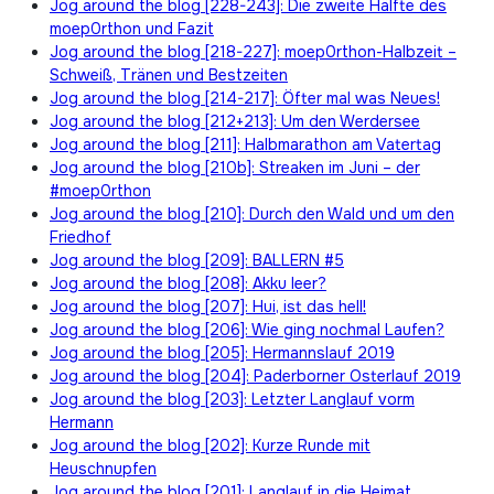
Jog around the blog [228-243]: Die zweite Hälfte des
moep0rthon und Fazit
Jog around the blog [218-227]: moep0rthon-Halbzeit –
Schweiß, Tränen und Bestzeiten
Jog around the blog [214-217]: Öfter mal was Neues!
Jog around the blog [212+213]: Um den Werdersee
Jog around the blog [211]: Halbmarathon am Vatertag
Jog around the blog [210b]: Streaken im Juni – der
#moep0rthon
Jog around the blog [210]: Durch den Wald und um den
Friedhof
Jog around the blog [209]: BALLERN #5
Jog around the blog [208]: Akku leer?
Jog around the blog [207]: Hui, ist das hell!
Jog around the blog [206]: Wie ging nochmal Laufen?
Jog around the blog [205]: Hermannslauf 2019
Jog around the blog [204]: Paderborner Osterlauf 2019
Jog around the blog [203]: Letzter Langlauf vorm
Hermann
Jog around the blog [202]: Kurze Runde mit
Heuschnupfen
Jog around the blog [201]: Langlauf in die Heimat