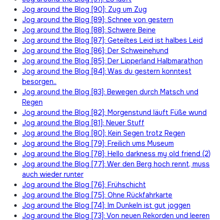
Jog around the Blog [90]: Zug um Zug
Jog around the Blog [89]: Schnee von gestern
Jog around the Blog [88]: Schwere Beine
Jog around the Blog [87]: Geteiltes Leid ist halbes Leid
Jog around the Blog [86]: Der Schweinehund
Jog around the Blog [85]: Der Lipperland Halbmarathon
Jog around the Blog [84]: Was du gestern konntest
besorgen..
Jog around the Blog [83]: Bewegen durch Matsch und
Regen
Jog around the Blog [82]: Morgenstund läuft Füße wund
Jog around the Blog [81]: Neuer Stuff
Jog around the Blog [80]: Kein Segen trotz Regen
Jog around the Blog [79]: Freilich ums Museum
Jog around the Blog [78]: Hello darkness my old friend (2)
Jog around the Blog [77]: Wer den Berg hoch rennt, muss
auch wieder runter
Jog around the Blog [76]: Frühschicht
Jog around the Blog [75]: Ohne Rückfahrkarte
Jog around the Blog [74]: Im Dunkeln ist gut joggen
Jog around the Blog [73]: Von neuen Rekorden und leeren