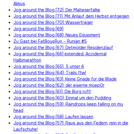
Akkus
Jog around the Blog [72]: Der Malteserfalke
Jog around the Blog [71]: Mit Anlauf dem Herbst entgegen
Jog around the Blog [70]: Wasserträger
Jog around the Blog [69]
Jog around the Blog [68]: Neues Equipment
Zu Gast bei FatBoysRun – Runian #5
Jog around the Blog [67]: Detmolder Residenzlauf
Jog around the Blog [66] extended: Accidental
Halbmarathon
Jog around the Blog [65]: 5 unter 6
Jog around the Blog [64]: Trails ftw!
Jog around the Blog [63]: Keine Gnade für die Wade
Jog around the Blog [62]: der eiserne moep0r
Jog around the Blog [61]: Die Burg ruft!
Jog around the Blog [60]: Einmal um den Pudding
Jog around the Blog [59]: Raindrops keep falling on my
head
Jog around the Blog [58]: Laufen lassen
Jog around the Blog [57]: Raus aus den Federn, rein in die
Laufschuhe!