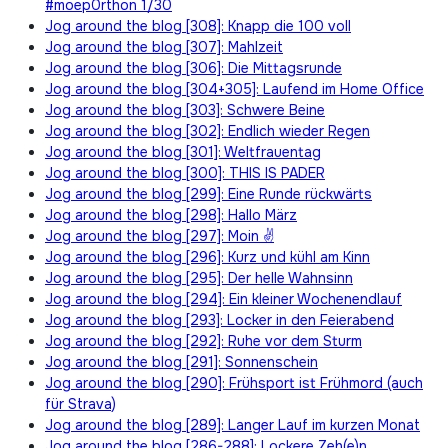
#moep0rthon 1/30
Jog around the blog [308]: Knapp die 100 voll
Jog around the blog [307]: Mahlzeit
Jog around the blog [306]: Die Mittagsrunde
Jog around the blog [304+305]: Laufend im Home Office
Jog around the blog [303]: Schwere Beine
Jog around the blog [302]: Endlich wieder Regen
Jog around the blog [301]: Weltfrauentag
Jog around the blog [300]: THIS IS PADER
Jog around the blog [299]: Eine Runde rückwärts
Jog around the blog [298]: Hallo März
Jog around the blog [297]: Moin ✌
Jog around the blog [296]: Kurz und kühl am Kinn
Jog around the blog [295]: Der helle Wahnsinn
Jog around the blog [294]: Ein kleiner Wochenendlauf
Jog around the blog [293]: Locker in den Feierabend
Jog around the blog [292]: Ruhe vor dem Sturm
Jog around the blog [291]: Sonnenschein
Jog around the blog [290]: Frühsport ist Frühmord (auch
für Strava)
Jog around the blog [289]: Langer Lauf im kurzen Monat
Jog around the blog [286-288]: Lockere Zeh(e)n