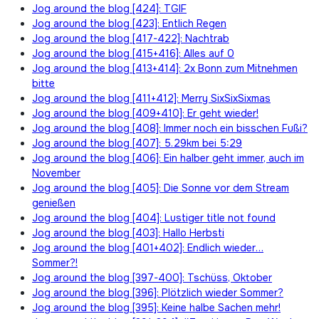
Jog around the blog [424]: TGIF
Jog around the blog [423]: Entlich Regen
Jog around the blog [417-422]: Nachtrab
Jog around the blog [415+416]: Alles auf 0
Jog around the blog [413+414]: 2x Bonn zum Mitnehmen
bitte
Jog around the blog [411+412]: Merry SixSixSixmas
Jog around the blog [409+410]: Er geht wieder!
Jog around the blog [408]: Immer noch ein bisschen Fußi?
Jog around the blog [407]: 5.29km bei 5:29
Jog around the blog [406]: Ein halber geht immer, auch im
November
Jog around the blog [405]: Die Sonne vor dem Stream
genießen
Jog around the blog [404]: Lustiger title not found
Jog around the blog [403]: Hallo Herbsti
Jog around the blog [401+402]: Endlich wieder…
Sommer?!
Jog around the blog [397-400]: Tschüss, Oktober
Jog around the blog [396]: Plötzlich wieder Sommer?
Jog around the blog [395]: Keine halbe Sachen mehr!