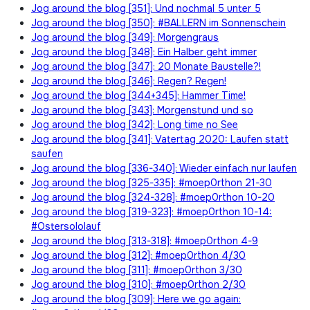
Jog around the blog [351]: Und nochmal 5 unter 5
Jog around the blog [350]: #BALLERN im Sonnenschein
Jog around the blog [349]: Morgengraus
Jog around the blog [348]: Ein Halber geht immer
Jog around the blog [347]: 20 Monate Baustelle?!
Jog around the blog [346]: Regen? Regen!
Jog around the blog [344+345]: Hammer Time!
Jog around the blog [343]: Morgenstund und so
Jog around the blog [342]: Long time no See
Jog around the blog [341]: Vatertag 2020: Laufen statt
saufen
Jog around the blog [336-340]: Wieder einfach nur laufen
Jog around the blog [325-335]: #moep0rthon 21-30
Jog around the blog [324-328]: #moep0rthon 10-20
Jog around the blog [319-323]: #moep0rthon 10-14:
#Ostersololauf
Jog around the blog [313-318]: #moep0rthon 4-9
Jog around the blog [312]: #moep0rthon 4/30
Jog around the blog [311]: #moep0rthon 3/30
Jog around the blog [310]: #moep0rthon 2/30
Jog around the blog [309]: Here we go again: