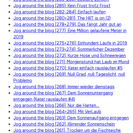
Jog around the blog [285]: Kein Frust trotz Frost
Jog around the blog [282-284]: Einfach laufen
Jog around the blog [280+281]: The HIIT is on (2)
Jog around the blog [278+279]: Das fängt Jahr gut an
Jog around the blog [277]: Eine Million gelaufene Meter in
2019
Jog around the blog [275+276]: Einhundert Läufe in 2019
Jog around the blog [273+274]: Sommerlicher Dezember
Jog around the blog [272]: Kurze Hose und Schneeregen
Jog around the blog [271]: Morgenstund hat Laub im Mund
Jog around the blog [270]: Kater einfach rauslaufen #5
Jog around the blog [269]: Null Grad, null Tageslicht, null
Problemo
Jog around the blog [268]: Immer wieder dienstags
Jog around the blog [267]: Dem Sonnenuntergang
entgegen (Kater rauslaufen #4)
Jog around the blog [266]: Nur die Harten…
Jog around the blog [264+265]: Mit VerLaub
Jog around the blog [263]: Dem Sonnenaufgang entgegen
Jog around the blog [262]: Klirrender Sonnenschein
Jog around the blog [261]: Trocken um die Fischteiche