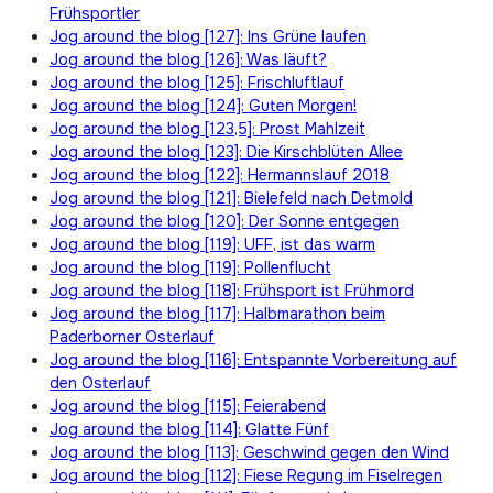
Frühsportler
Jog around the blog [127]: Ins Grüne laufen
Jog around the blog [126]: Was läuft?
Jog around the blog [125]: Frischluftlauf
Jog around the blog [124]: Guten Morgen!
Jog around the blog [123,5]: Prost Mahlzeit
Jog around the blog [123]: Die Kirschblüten Allee
Jog around the blog [122]: Hermannslauf 2018
Jog around the blog [121]: Bielefeld nach Detmold
Jog around the blog [120]: Der Sonne entgegen
Jog around the blog [119]: UFF, ist das warm
Jog around the blog [119]: Pollenflucht
Jog around the blog [118]: Frühsport ist Frühmord
Jog around the blog [117]: Halbmarathon beim
Paderborner Osterlauf
Jog around the blog [116]: Entspannte Vorbereitung auf
den Osterlauf
Jog around the blog [115]: Feierabend
Jog around the blog [114]: Glatte Fünf
Jog around the blog [113]: Geschwind gegen den Wind
Jog around the blog [112]: Fiese Regung im Fiselregen