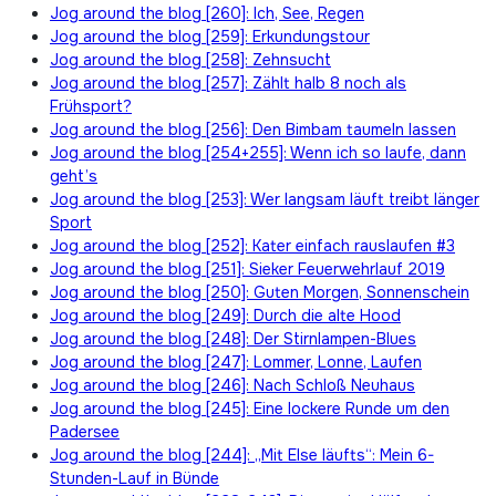
Jog around the blog [260]: Ich, See, Regen
Jog around the blog [259]: Erkundungstour
Jog around the blog [258]: Zehnsucht
Jog around the blog [257]: Zählt halb 8 noch als
Frühsport?
Jog around the blog [256]: Den Bimbam taumeln lassen
Jog around the blog [254+255]: Wenn ich so laufe, dann
geht’s
Jog around the blog [253]: Wer langsam läuft treibt länger
Sport
Jog around the blog [252]: Kater einfach rauslaufen #3
Jog around the blog [251]: Sieker Feuerwehrlauf 2019
Jog around the blog [250]: Guten Morgen, Sonnenschein
Jog around the blog [249]: Durch die alte Hood
Jog around the blog [248]: Der Stirnlampen-Blues
Jog around the blog [247]: Lommer, Lonne, Laufen
Jog around the blog [246]: Nach Schloß Neuhaus
Jog around the blog [245]: Eine lockere Runde um den
Padersee
Jog around the blog [244]: „Mit Else läufts“: Mein 6-
Stunden-Lauf in Bünde