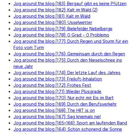
Jog around the blog [183]: Bergauf gibt es keine Pfützen
Jog around the blog [182]: Kalt im Wald (2)
Jog around the blog [181]: Kalt im Wald
Jog around the blog [180]: Usselwetter
Jog around the blog [179]: Bielefelder Nebelberge
Jog around the blog [178]: 0 Grad – 0 Problemo
Jog around the blog [177]: Durch Regen und Sturm für ein
Foto vom Turm
Jog around the blog [176]: Gemeinsam durch den Regen
Jog around the blog [175]: Durch den Nieselschnee ins
neue Jahr
Jog around the blog [174]: Der letzte Lauf des Jahres
Jog around the blog [173]: Freiluft-Inhalation
Jog around the blog [172]: Frohes Fest
Jog around the blog [171]: Wieder Plusgrade
Jog around the blog [170]: Nur echt mit Eis im Bart
Jog around the blog [169]: Durch den Berufsverkehr
Jog around the blog [168]: The HIIT is on
Jog around the blog [167]: Sag kniemals nie!
Jog around the blog [165+166]: Sport am laufenden Band
Jog around the blog [164]: Schön schonend die Sonne