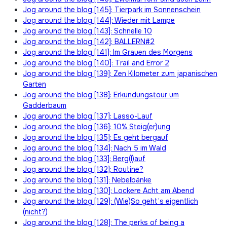
Jog around the blog [145]: Tierpark im Sonnenschein
Jog around the blog [144]: Wieder mit Lampe
Jog around the blog [143]: Schnelle 10
Jog around the blog [142]: BALLERN#2
Jog around the blog [141]: Im Grauen des Morgens
Jog around the blog [140]: Trail and Error 2
Jog around the blog [139]: Zen Kilometer zum japanischen
Garten
Jog around the blog [138]: Erkundungstour um
Gadderbaum
Jog around the blog [137]: Lasso-Lauf
Jog around the blog [136]: 10% Steig(er)ung
Jog around the blog [135]: Es geht bergauf
Jog around the blog [134]: Nach 5 im Wald
Jog around the blog [133]: Berg(l)auf
Jog around the blog [132]: Routine?
Jog around the blog [131]: Nebelbänke
Jog around the blog [130]: Lockere Acht am Abend
Jog around the blog [129]: (Wie)So geht’s eigentlich
(nicht?)
Jog around the blog [128]: The perks of being a