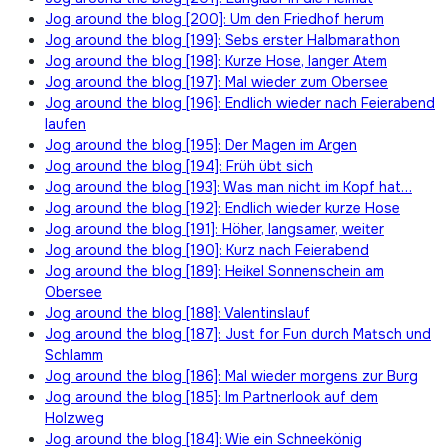
Jog around the blog [200]: Um den Friedhof herum
Jog around the blog [199]: Sebs erster Halbmarathon
Jog around the blog [198]: Kurze Hose, langer Atem
Jog around the blog [197]: Mal wieder zum Obersee
Jog around the blog [196]: Endlich wieder nach Feierabend
laufen
Jog around the blog [195]: Der Magen im Argen
Jog around the blog [194]: Früh übt sich
Jog around the blog [193]: Was man nicht im Kopf hat…
Jog around the blog [192]: Endlich wieder kurze Hose
Jog around the blog [191]: Höher, langsamer, weiter
Jog around the blog [190]: Kurz nach Feierabend
Jog around the blog [189]: Heikel Sonnenschein am
Obersee
Jog around the blog [188]: Valentinslauf
Jog around the blog [187]: Just for Fun durch Matsch und
Schlamm
Jog around the blog [186]: Mal wieder morgens zur Burg
Jog around the blog [185]: Im Partnerlook auf dem
Holzweg
Jog around the blog [184]: Wie ein Schneekönig