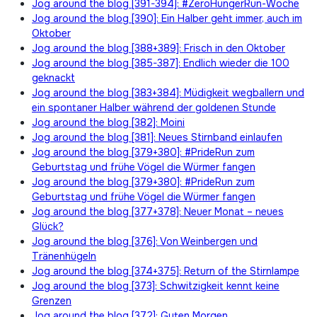
Jog around the blog [391-394]: #ZeroHungerRun-Woche
Jog around the blog [390]: Ein Halber geht immer, auch im
Oktober
Jog around the blog [388+389]: Frisch in den Oktober
Jog around the blog [385-387]: Endlich wieder die 100
geknackt
Jog around the blog [383+384]: Müdigkeit wegballern und
ein spontaner Halber während der goldenen Stunde
Jog around the blog [382]: Moini
Jog around the blog [381]: Neues Stirnband einlaufen
Jog around the blog [379+380]: #PrideRun zum
Geburtstag und frühe Vögel die Würmer fangen
Jog around the blog [379+380]: #PrideRun zum
Geburtstag und frühe Vögel die Würmer fangen
Jog around the blog [377+378]: Neuer Monat – neues
Glück?
Jog around the blog [376]: Von Weinbergen und
Tränenhügeln
Jog around the blog [374+375]: Return of the Stirnlampe
Jog around the blog [373]: Schwitzigkeit kennt keine
Grenzen
Jog around the blog [372]: Guten Morgen