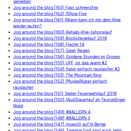
genießen
Jog around the blog [163]: Fast schmerzfrei
Jog around the blog [162]: (S)low Five
Jog around the blog [161]: (Wann kann ich mit dem K)nie
wieder laufen?
Jog around the blog [160]: Rehabi-Knie-tationslauf
Jog around the blog [159]: Böckstiegellauf 2018
Jog around the blog [158]: Flache 14
Jog around the blog [157]: Geiel, Regen
Jog around the blog [156]: Goldene Stunden im Grünen
Jog around the blog [155]: UFF, ist das warm #2
Jog around the blog [154]: Kater einfach rauslaufen #2
Jog around the blog [153]: The Mountain King
Jog around the blog [152]: (Muskel)Kater einfach
rauslaufen
Jog around the blog [151]: Sieker Feuerwehrlauf 2018
Jog around the blog [150]: (Aus)Dauerlauf im TeutobErger
Wald
Jog around the blog [149]: #BALLERN 4
Jog around the blog [148]: #BALLERN 3
Jog around the blog [147]: moep0r auf’m Berge
Jog around the blog [146]: Zweimal fünf sind auch zehn