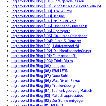
Jog around the blog [111]: Fünfe gerade lassen
Jog around the blog [110]: Schneller als die Polizei erlaubt
Jog around the blog [109]: Trail & Error
Jog around the Blog [108]: In Sync
Jog around the Blog [107]: Neue-Uhr-Zeit
Jog around the Blog [106]: Über Stock und Stein
Jog around the Blog [106]: Spätsport
Jog around the Blog [105]: Ein kurzes Stündchen
Jog around the Blog [104]: Kurze 5 Kilometer
Jog around the Blog [103]: Läufermentalität
Jog around the Blog [102]: Die Marathonschnürung
Jog around the Blog [101]: Fast geschafft
Jog around the Blog [100]: Triple Digits
Jog around the Blog [99]: Langlauf
Jog around the Blog [98]: #BALLERN
Jog around the Blog [97]: Neue Sohlen
Jog around the Blog [96]: Was für ein Zirkus
Jog around the Blog [95]: Trockenübung
Jog around the Blog [94]: I schenk you very Matsch
Jog around the Blog [93]: Matsch appreciated
Jog around the Blog [92]: Der Sonne entgegen
Jog around the Blog [91]: ES läuft