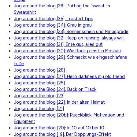
Jog around the blog [36]: Putting the ’sweat‘ in
Sweatshirt
Jog around the blog [35]: Frosted Tips
Jog around the blog [34]: Grau in grau
Jog around the blog [33]: Sonnenschein und Minusgrade
Jog around the blog [32]: Keep on running, always will!
Jog around the blog [31]: Ente gut, alles gut
Jog around the blog [30]: Wie Rocky einst in Moskau
Jog around the blog [29]: Schmeckt wie eingeschlafene
Füße
Jog around the blog [28]
Jog around the blog [27]: Hello darkness my old friend
Jog around the blog [25]
Jog around the Blog [24]: Back on Track
Jog around the blog [23]
Jog around the blog [22]: In der alten Heimat
Jog around the blog [21]
Jog around the blog [20b]: Rueckblick, Motivation und
Equipment
Jog around the blog [20]: In 10 auf 10 bei 10
Jog around the blog [19]: Der Dopplungs-Effekt