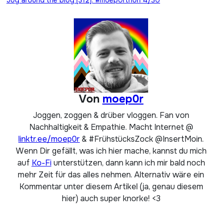
Jog around the blog [312]: #moep0rthon 4/30
Von
moep0r
Joggen, zoggen & drüber vloggen. Fan von
Nachhaltigkeit & Empathie. Macht Internet @
linktr.ee/moep0r
& #FrühstücksZock @InsertMoin.
Wenn Dir gefällt, was ich hier mache, kannst du mich
auf
Ko-Fi
unterstützen, dann kann ich mir bald noch
mehr Zeit für das alles nehmen. Alternativ wäre ein
Kommentar unter diesem Artikel (ja, genau diesem
hier) auch super knorke! <3