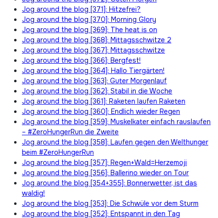
Jog around the blog [371]: Hitzefrei?
Jog around the blog [370]: Morning Glory
Jog around the blog [369]: The heat is on
Jog around the blog [368]: Mittagsschwitze 2
Jog around the blog [367]: Mittagsschwitze
Jog around the blog [366]: Bergfest!
Jog around the blog [364]: Hallo Tiergärten!
Jog around the blog [363]: Guter Morgenlauf
Jog around the blog [362]: Stabil in die Woche
Jog around the blog [361]: Raketen laufen Raketen
Jog around the blog [360]: Endlich wieder Regen
Jog around the blog [359]: Muskelkater einfach rauslaufen
– #ZeroHungerRun die Zweite
Jog around the blog [358]: Laufen gegen den Welthunger
beim #ZeroHungerRun
Jog around the blog [357]: Regen+Wald=Herzemoji
Jog around the blog [356]: Ballerino wieder on Tour
Jog around the blog [354+355]: Bonnerwetter, ist das
waldig!
Jog around the blog [353]: Die Schwüle vor dem Sturm
Jog around the blog [352]: Entspannt in den Tag