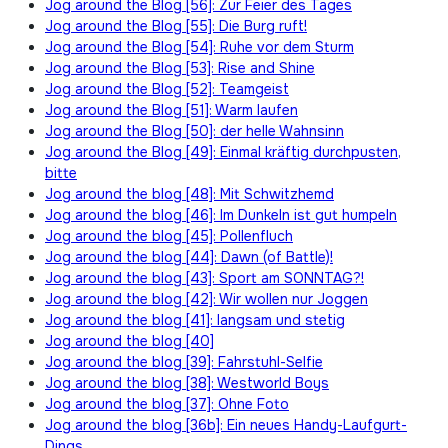
Jog around the Blog [56]: Zur Feier des Tages
Jog around the Blog [55]: Die Burg ruft!
Jog around the Blog [54]: Ruhe vor dem Sturm
Jog around the Blog [53]: Rise and Shine
Jog around the Blog [52]: Teamgeist
Jog around the Blog [51]: Warm laufen
Jog around the Blog [50]: der helle Wahnsinn
Jog around the Blog [49]: Einmal kräftig durchpusten,
bitte
Jog around the blog [48]: Mit Schwitzhemd
Jog around the blog [46]: Im Dunkeln ist gut humpeln
Jog around the blog [45]: Pollenfluch
Jog around the blog [44]: Dawn (of Battle)!
Jog around the blog [43]: Sport am SONNTAG?!
Jog around the blog [42]: Wir wollen nur Joggen
Jog around the blog [41]: langsam und stetig
Jog around the blog [40]
Jog around the blog [39]: Fahrstuhl-Selfie
Jog around the blog [38]: Westworld Boys
Jog around the blog [37]: Ohne Foto
Jog around the blog [36b]: Ein neues Handy-Laufgurt-
Dings