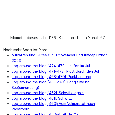
Kilometer dieses Jahr: 1136 | Kilometer diesen Monat: 67
Noch mehr Sport ist Mord
Aufraffen und Gutes tun: #movember und #moep0rthon
2023
Jog around the blog [474-479]: Laufen im Juli
Jog around the blog [471-473]: Flott durch den Juli
Jog around the blog [468-470]: Punktlandung
Jog around the blog [463-467]: Long time no
See(umrundung)
Jog around the blog [462]: Schwitzi again
Jog around the blog [461]: Schwitzi
Jog around the blog [460]: Vom Velmerstot nach
Paderborn
Jog around the blog [450-459]: Ja, Mai…