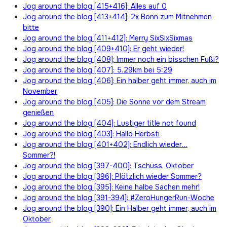
Jog around the blog [415+416]: Alles auf 0
Jog around the blog [413+414]: 2x Bonn zum Mitnehmen
bitte
Jog around the blog [411+412]: Merry SixSixSixmas
Jog around the blog [409+410]: Er geht wieder!
Jog around the blog [408]: Immer noch ein bisschen Fußi?
Jog around the blog [407]: 5.29km bei 5:29
Jog around the blog [406]: Ein halber geht immer, auch im
November
Jog around the blog [405]: Die Sonne vor dem Stream
genießen
Jog around the blog [404]: Lustiger title not found
Jog around the blog [403]: Hallo Herbsti
Jog around the blog [401+402]: Endlich wieder…
Sommer?!
Jog around the blog [397-400]: Tschüss, Oktober
Jog around the blog [396]: Plötzlich wieder Sommer?
Jog around the blog [395]: Keine halbe Sachen mehr!
Jog around the blog [391-394]: #ZeroHungerRun-Woche
Jog around the blog [390]: Ein Halber geht immer, auch im
Oktober