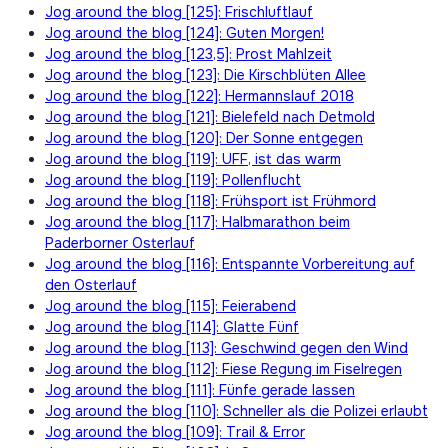
Jog around the blog [125]: Frischluftlauf
Jog around the blog [124]: Guten Morgen!
Jog around the blog [123,5]: Prost Mahlzeit
Jog around the blog [123]: Die Kirschblüten Allee
Jog around the blog [122]: Hermannslauf 2018
Jog around the blog [121]: Bielefeld nach Detmold
Jog around the blog [120]: Der Sonne entgegen
Jog around the blog [119]: UFF, ist das warm
Jog around the blog [119]: Pollenflucht
Jog around the blog [118]: Frühsport ist Frühmord
Jog around the blog [117]: Halbmarathon beim
Paderborner Osterlauf
Jog around the blog [116]: Entspannte Vorbereitung auf
den Osterlauf
Jog around the blog [115]: Feierabend
Jog around the blog [114]: Glatte Fünf
Jog around the blog [113]: Geschwind gegen den Wind
Jog around the blog [112]: Fiese Regung im Fiselregen
Jog around the blog [111]: Fünfe gerade lassen
Jog around the blog [110]: Schneller als die Polizei erlaubt
Jog around the blog [109]: Trail & Error