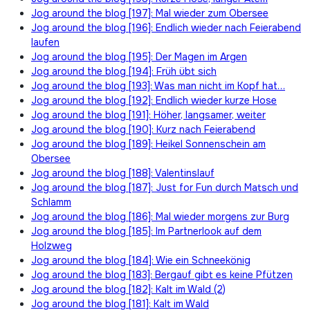
Jog around the blog [197]: Mal wieder zum Obersee
Jog around the blog [196]: Endlich wieder nach Feierabend
laufen
Jog around the blog [195]: Der Magen im Argen
Jog around the blog [194]: Früh übt sich
Jog around the blog [193]: Was man nicht im Kopf hat…
Jog around the blog [192]: Endlich wieder kurze Hose
Jog around the blog [191]: Höher, langsamer, weiter
Jog around the blog [190]: Kurz nach Feierabend
Jog around the blog [189]: Heikel Sonnenschein am
Obersee
Jog around the blog [188]: Valentinslauf
Jog around the blog [187]: Just for Fun durch Matsch und
Schlamm
Jog around the blog [186]: Mal wieder morgens zur Burg
Jog around the blog [185]: Im Partnerlook auf dem
Holzweg
Jog around the blog [184]: Wie ein Schneekönig
Jog around the blog [183]: Bergauf gibt es keine Pfützen
Jog around the blog [182]: Kalt im Wald (2)
Jog around the blog [181]: Kalt im Wald