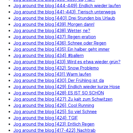
Jog around the blog [444-449]: Endlich wieder laufen
Jog around the blog [441-443]: Tierisch unterwegs
Jog around the blog [440]: Drei Stunden bis Urlaub
Jog around the blog [439]: Morgen dann!
Jog around the blog [438]: Wetter, ne?
Jog around the blog [437]: Regen-eration
Jog around the blog [436]: Schnee oder Regen
Jog around the blog [435]: Ein halber geht immer
Jog around the blog [434]: #ballern
Jog around the blog [433]: Wird es etwa wieder grün?
Jog around the blog [432]: Snow Problemo
Jog around the blog [431]: Warm laufen
Jog around the blog [430]: Der Frühling ist da
Jog around the blog [429]: Endlich wieder kurze Hose
Jog around the blog [428]: ES IST SO SCHÖN
Jog around the blog [427]: Zu kalt zum Schwitzen
Jog around the blog [426]: Cool Running
Jog around the blog [425]: So viel Schnee
Jog around the blog [424]: TGIF
Jog around the blog [423]: Entlich Regen
Jog around the blog [417-422]: Nachtrab