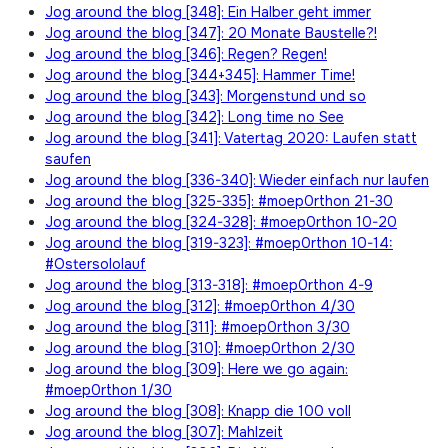
Jog around the blog [348]: Ein Halber geht immer
Jog around the blog [347]: 20 Monate Baustelle?!
Jog around the blog [346]: Regen? Regen!
Jog around the blog [344+345]: Hammer Time!
Jog around the blog [343]: Morgenstund und so
Jog around the blog [342]: Long time no See
Jog around the blog [341]: Vatertag 2020: Laufen statt
saufen
Jog around the blog [336-340]: Wieder einfach nur laufen
Jog around the blog [325-335]: #moep0rthon 21-30
Jog around the blog [324-328]: #moep0rthon 10-20
Jog around the blog [319-323]: #moep0rthon 10-14:
#Ostersololauf
Jog around the blog [313-318]: #moep0rthon 4-9
Jog around the blog [312]: #moep0rthon 4/30
Jog around the blog [311]: #moep0rthon 3/30
Jog around the blog [310]: #moep0rthon 2/30
Jog around the blog [309]: Here we go again:
#moep0rthon 1/30
Jog around the blog [308]: Knapp die 100 voll
Jog around the blog [307]: Mahlzeit