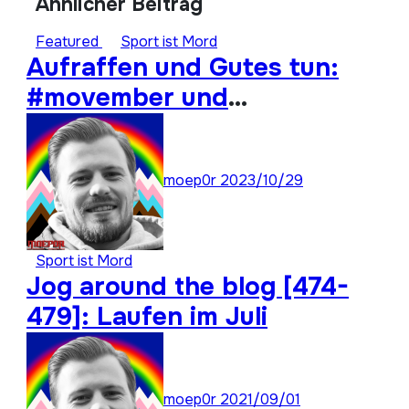
Ähnlicher Beitrag
Featured
Sport ist Mord
Aufraffen und Gutes tun:
#movember und
#moep0rthon 2023
moep0r
2023/10/29
Sport ist Mord
Jog around the blog [474-
479]: Laufen im Juli
moep0r
2021/09/01