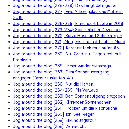
Jog around the blog [278+279]: Das fängt Jahr gut an
Jog around the blog [277]: Eine Million gelaufene Meter in
2019
Jog around the blog [275+276]: Einhundert Läufe in 2019
Jog around the blog [273+274]: Sommerlicher Dezember
Jog around the blog [272]: Kurze Hose und Schneeregen
Jog around the blog [271]: Morgenstund hat Laub im Mund
Jog around the blog [270]: Kater einfach rauslaufen #5
Jog around the blog [269]: Null Grad, null Tageslicht, null
Problemo
Jog around the blog [268]: Immer wieder dienstags
Jog around the blog [267]: Dem Sonnenuntergang
entgegen (Kater rauslaufen #4)
Jog around the blog [266]: Nur die Harten…
Jog around the blog [264+265]: Mit VerLaub
Jog around the blog [263]: Dem Sonnenaufgang entgegen
Jog around the blog [262]: Klirrender Sonnenschein
Jog around the blog [261]: Trocken um die Fischteiche
Jog around the blog [260]: Ich, See, Regen
Jog around the blog [259]: Erkundungstour
Jog around the blog [258]: Zehnsucht