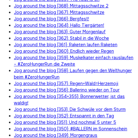
Jog around the blog [368]: Mittagsschwitze 2
Jog around the blog [367]: Mittagsschwitze
Jog around the blog [366]: Bergfest!
Jog around the blog [364]: Hallo Tiergärten!
Jog around the blog [363]: Guter Morgenlauf
Jog around the blog [362]: Stabil in die Woche
Jog around the blog [361]: Raketen laufen Raketen
Jog around the blog [360]: Endlich wieder Regen
Jog around the blog [359]: Muskelkater einfach rauslaufen
– #ZeroHungerRun die Zweite
Jog around the blog [358]: Laufen gegen den Welthunger
beim #ZeroHungerRun
Jog around the blog [357]: Regen+Wald=Herzemoji
Jog around the blog [356]: Ballerino wieder on Tour
Jog around the blog [354+355]: Bonnerwetter, ist das
waldig!
Jog around the blog [353]: Die Schwüle vor dem Sturm
Jog around the blog [352]: Entspannt in den Tag
Jog around the blog [351]: Und nochmal 5 unter 5
Jog around the blog [350]: #BALLERN im Sonnenschein
Jog around the blog [349]: Morgengraus