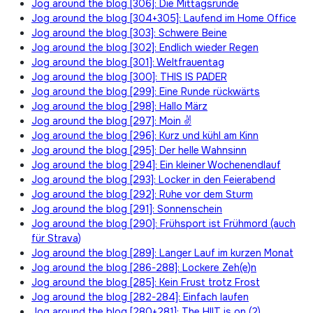
Jog around the blog [306]: Die Mittagsrunde
Jog around the blog [304+305]: Laufend im Home Office
Jog around the blog [303]: Schwere Beine
Jog around the blog [302]: Endlich wieder Regen
Jog around the blog [301]: Weltfrauentag
Jog around the blog [300]: THIS IS PADER
Jog around the blog [299]: Eine Runde rückwärts
Jog around the blog [298]: Hallo März
Jog around the blog [297]: Moin ✌
Jog around the blog [296]: Kurz und kühl am Kinn
Jog around the blog [295]: Der helle Wahnsinn
Jog around the blog [294]: Ein kleiner Wochenendlauf
Jog around the blog [293]: Locker in den Feierabend
Jog around the blog [292]: Ruhe vor dem Sturm
Jog around the blog [291]: Sonnenschein
Jog around the blog [290]: Frühsport ist Frühmord (auch
für Strava)
Jog around the blog [289]: Langer Lauf im kurzen Monat
Jog around the blog [286-288]: Lockere Zeh(e)n
Jog around the blog [285]: Kein Frust trotz Frost
Jog around the blog [282-284]: Einfach laufen
Jog around the blog [280+281]: The HIIT is on (2)