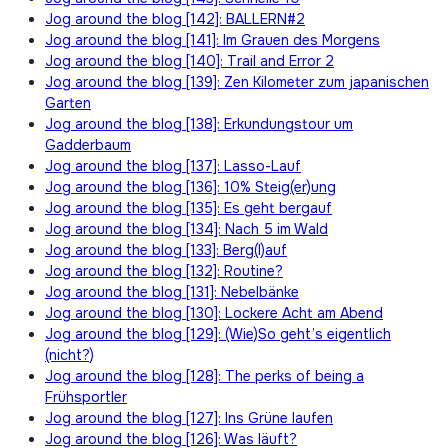
Jog around the blog [142]: BALLERN#2
Jog around the blog [141]: Im Grauen des Morgens
Jog around the blog [140]: Trail and Error 2
Jog around the blog [139]: Zen Kilometer zum japanischen
Garten
Jog around the blog [138]: Erkundungstour um
Gadderbaum
Jog around the blog [137]: Lasso-Lauf
Jog around the blog [136]: 10% Steig(er)ung
Jog around the blog [135]: Es geht bergauf
Jog around the blog [134]: Nach 5 im Wald
Jog around the blog [133]: Berg(l)auf
Jog around the blog [132]: Routine?
Jog around the blog [131]: Nebelbänke
Jog around the blog [130]: Lockere Acht am Abend
Jog around the blog [129]: (Wie)So geht’s eigentlich
(nicht?)
Jog around the blog [128]: The perks of being a
Frühsportler
Jog around the blog [127]: Ins Grüne laufen
Jog around the blog [126]: Was läuft?