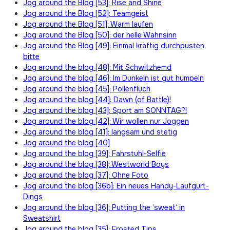
Jog around the Blog [53]: Rise and Shine
Jog around the Blog [52]: Teamgeist
Jog around the Blog [51]: Warm laufen
Jog around the Blog [50]: der helle Wahnsinn
Jog around the Blog [49]: Einmal kräftig durchpusten,
bitte
Jog around the blog [48]: Mit Schwitzhemd
Jog around the blog [46]: Im Dunkeln ist gut humpeln
Jog around the blog [45]: Pollenfluch
Jog around the blog [44]: Dawn (of Battle)!
Jog around the blog [43]: Sport am SONNTAG?!
Jog around the blog [42]: Wir wollen nur Joggen
Jog around the blog [41]: langsam und stetig
Jog around the blog [40]
Jog around the blog [39]: Fahrstuhl-Selfie
Jog around the blog [38]: Westworld Boys
Jog around the blog [37]: Ohne Foto
Jog around the blog [36b]: Ein neues Handy-Laufgurt-
Dings
Jog around the blog [36]: Putting the ’sweat‘ in
Sweatshirt
Jog around the blog [35]: Frosted Tips