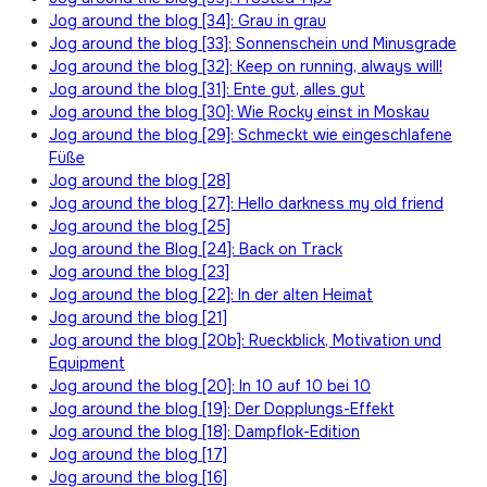
Jog around the blog [34]: Grau in grau
Jog around the blog [33]: Sonnenschein und Minusgrade
Jog around the blog [32]: Keep on running, always will!
Jog around the blog [31]: Ente gut, alles gut
Jog around the blog [30]: Wie Rocky einst in Moskau
Jog around the blog [29]: Schmeckt wie eingeschlafene
Füße
Jog around the blog [28]
Jog around the blog [27]: Hello darkness my old friend
Jog around the blog [25]
Jog around the Blog [24]: Back on Track
Jog around the blog [23]
Jog around the blog [22]: In der alten Heimat
Jog around the blog [21]
Jog around the blog [20b]: Rueckblick, Motivation und
Equipment
Jog around the blog [20]: In 10 auf 10 bei 10
Jog around the blog [19]: Der Dopplungs-Effekt
Jog around the blog [18]: Dampflok-Edition
Jog around the blog [17]
Jog around the blog [16]