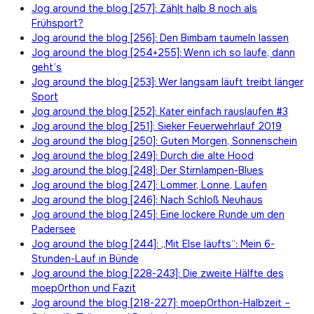
Jog around the blog [257]: Zählt halb 8 noch als
Frühsport?
Jog around the blog [256]: Den Bimbam taumeln lassen
Jog around the blog [254+255]: Wenn ich so laufe, dann
geht’s
Jog around the blog [253]: Wer langsam läuft treibt länger
Sport
Jog around the blog [252]: Kater einfach rauslaufen #3
Jog around the blog [251]: Sieker Feuerwehrlauf 2019
Jog around the blog [250]: Guten Morgen, Sonnenschein
Jog around the blog [249]: Durch die alte Hood
Jog around the blog [248]: Der Stirnlampen-Blues
Jog around the blog [247]: Lommer, Lonne, Laufen
Jog around the blog [246]: Nach Schloß Neuhaus
Jog around the blog [245]: Eine lockere Runde um den
Padersee
Jog around the blog [244]: „Mit Else läufts“: Mein 6-
Stunden-Lauf in Bünde
Jog around the blog [228-243]: Die zweite Hälfte des
moep0rthon und Fazit
Jog around the blog [218-227]: moep0rthon-Halbzeit –