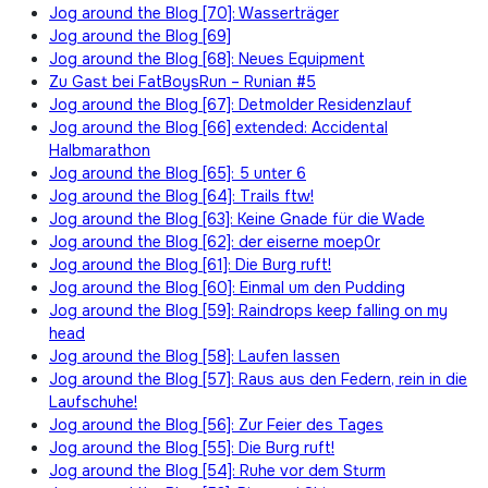
Jog around the Blog [70]: Wasserträger
Jog around the Blog [69]
Jog around the Blog [68]: Neues Equipment
Zu Gast bei FatBoysRun – Runian #5
Jog around the Blog [67]: Detmolder Residenzlauf
Jog around the Blog [66] extended: Accidental
Halbmarathon
Jog around the Blog [65]: 5 unter 6
Jog around the Blog [64]: Trails ftw!
Jog around the Blog [63]: Keine Gnade für die Wade
Jog around the Blog [62]: der eiserne moep0r
Jog around the Blog [61]: Die Burg ruft!
Jog around the Blog [60]: Einmal um den Pudding
Jog around the Blog [59]: Raindrops keep falling on my
head
Jog around the Blog [58]: Laufen lassen
Jog around the Blog [57]: Raus aus den Federn, rein in die
Laufschuhe!
Jog around the Blog [56]: Zur Feier des Tages
Jog around the Blog [55]: Die Burg ruft!
Jog around the Blog [54]: Ruhe vor dem Sturm