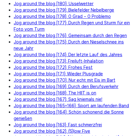
Jog around the blog [180]: Usselwetter
Jog around the blog [179]: Bielefelder Nebelberge
Jog around the blog [178]: 0 Grad – 0 Problemo
Jog around the blog [177]: Durch Regen und Sturm für ein
Foto vom Turm
Jog around the blog [176]: Gemeinsam durch den Regen
Jog around the blog [175]: Durch den Nieselschnee ins
neue Jahr
Jog around the blog [174]: Der letzte Lauf des Jahres
Jog around the blog [173]: Freiluft-Inhalation
Jog around the blog [172]: Frohes Fest
Jog around the blog [171]: Wieder Plusgrade
Jog around the blog [170]: Nur echt mit Eis im Bart
Jog around the blog [169]: Durch den Berufsverkehr
Jog around the blog [168]: The HIIT is on
Jog around the blog [167]: Sag kniemals nie!
Jog around the blog [165+166]: Sport am laufenden Band
Jog around the blog [164]: Schön schonend die Sonne
genießen
Jog around the blog [163]: Fast schmerzfrei
Jog around the blog [162]: (S)low Five