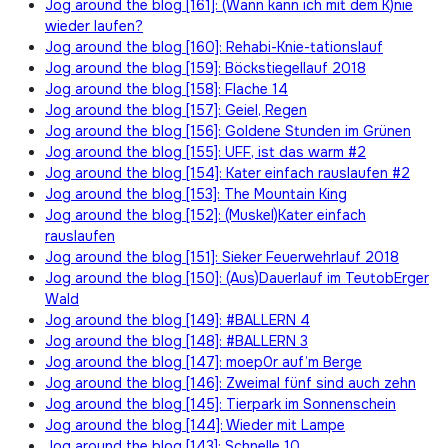
Jog around the blog [161]: (Wann kann ich mit dem K)nie
wieder laufen?
Jog around the blog [160]: Rehabi-Knie-tationslauf
Jog around the blog [159]: Böckstiegellauf 2018
Jog around the blog [158]: Flache 14
Jog around the blog [157]: Geiel, Regen
Jog around the blog [156]: Goldene Stunden im Grünen
Jog around the blog [155]: UFF, ist das warm #2
Jog around the blog [154]: Kater einfach rauslaufen #2
Jog around the blog [153]: The Mountain King
Jog around the blog [152]: (Muskel)Kater einfach
rauslaufen
Jog around the blog [151]: Sieker Feuerwehrlauf 2018
Jog around the blog [150]: (Aus)Dauerlauf im TeutobErger
Wald
Jog around the blog [149]: #BALLERN 4
Jog around the blog [148]: #BALLERN 3
Jog around the blog [147]: moep0r auf’m Berge
Jog around the blog [146]: Zweimal fünf sind auch zehn
Jog around the blog [145]: Tierpark im Sonnenschein
Jog around the blog [144]: Wieder mit Lampe
Jog around the blog [143]: Schnelle 10