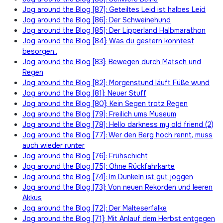
Jog around the Blog [87]: Geteiltes Leid ist halbes Leid
Jog around the Blog [86]: Der Schweinehund
Jog around the Blog [85]: Der Lipperland Halbmarathon
Jog around the Blog [84]: Was du gestern konntest
besorgen..
Jog around the Blog [83]: Bewegen durch Matsch und
Regen
Jog around the Blog [82]: Morgenstund läuft Füße wund
Jog around the Blog [81]: Neuer Stuff
Jog around the Blog [80]: Kein Segen trotz Regen
Jog around the Blog [79]: Freilich ums Museum
Jog around the Blog [78]: Hello darkness my old friend (2)
Jog around the Blog [77]: Wer den Berg hoch rennt, muss
auch wieder runter
Jog around the Blog [76]: Frühschicht
Jog around the Blog [75]: Ohne Rückfahrkarte
Jog around the Blog [74]: Im Dunkeln ist gut joggen
Jog around the Blog [73]: Von neuen Rekorden und leeren
Akkus
Jog around the Blog [72]: Der Malteserfalke
Jog around the Blog [71]: Mit Anlauf dem Herbst entgegen