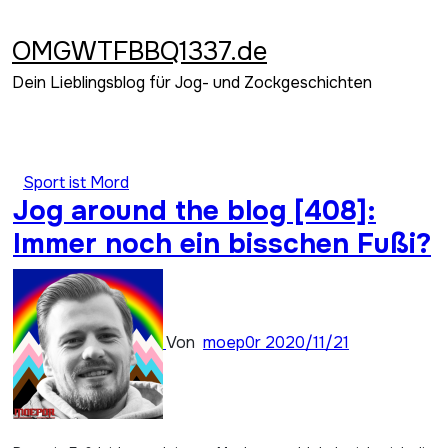
Zum
Inhalt
OMGWTFBBQ1337.de
springen
Dein Lieblingsblog für Jog- und Zockgeschichten
Sport ist Mord
Jog around the blog [408]:
Immer noch ein bisschen Fußi?
Von
moep0r
2020/11/21