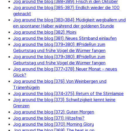
Jog around the blog [388+389]: Frisch in den Oktober
Jog around the blog [385-387]: Endlich wieder die 100
geknackt
Jog around the blog [383+384]: Müdigkeit wegballern und
ein spontaner Halber während der goldenen Stunde
Jog around the blog [382]: Moini
Jog around the blog [381]: Neues Stirnband einlaufen
Jog around the blog [379+380]: #PrideRun zum
Geburtstag und frühe Vögel die Würmer fangen
Jog around the blog [379+380]: #PrideRun zum
Geburtstag und frühe Vögel die Würmer fangen
Jog around the blog [377+378]: Neuer Monat – neues
Glück?
Jog around the blog [376]: Von Weinbergen und
Tränenhügeln
Jog around the blog [374+375]: Return of the Stirnlampe
Jog around the blog [373]: Schwitzigkeit kennt keine
Grenzen
Jog around the blog [372]: Guten Morgen
Jog around the blog [371]: Hitzefrei?
Jog around the blog [370]: Morning Glory
Jog around the blog [369]: The heat is on