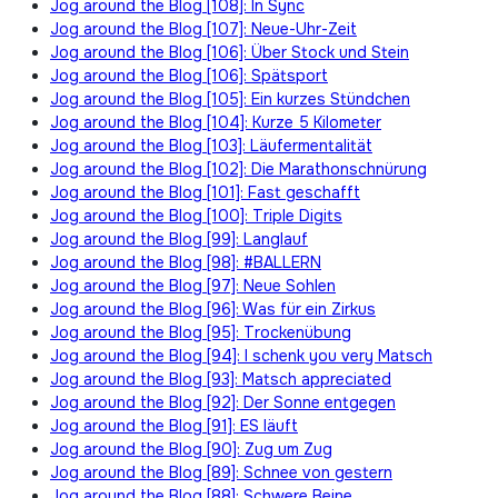
Jog around the Blog [108]: In Sync
Jog around the Blog [107]: Neue-Uhr-Zeit
Jog around the Blog [106]: Über Stock und Stein
Jog around the Blog [106]: Spätsport
Jog around the Blog [105]: Ein kurzes Stündchen
Jog around the Blog [104]: Kurze 5 Kilometer
Jog around the Blog [103]: Läufermentalität
Jog around the Blog [102]: Die Marathonschnürung
Jog around the Blog [101]: Fast geschafft
Jog around the Blog [100]: Triple Digits
Jog around the Blog [99]: Langlauf
Jog around the Blog [98]: #BALLERN
Jog around the Blog [97]: Neue Sohlen
Jog around the Blog [96]: Was für ein Zirkus
Jog around the Blog [95]: Trockenübung
Jog around the Blog [94]: I schenk you very Matsch
Jog around the Blog [93]: Matsch appreciated
Jog around the Blog [92]: Der Sonne entgegen
Jog around the Blog [91]: ES läuft
Jog around the Blog [90]: Zug um Zug
Jog around the Blog [89]: Schnee von gestern
Jog around the Blog [88]: Schwere Beine