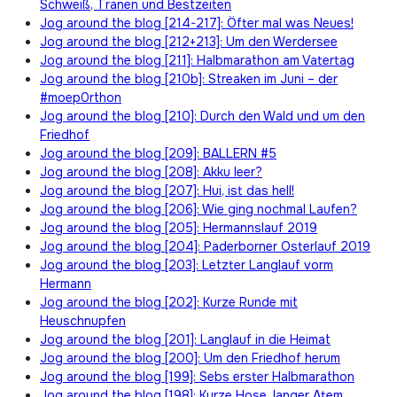
Schweiß, Tränen und Bestzeiten
Jog around the blog [214-217]: Öfter mal was Neues!
Jog around the blog [212+213]: Um den Werdersee
Jog around the blog [211]: Halbmarathon am Vatertag
Jog around the blog [210b]: Streaken im Juni – der
#moep0rthon
Jog around the blog [210]: Durch den Wald und um den
Friedhof
Jog around the blog [209]: BALLERN #5
Jog around the blog [208]: Akku leer?
Jog around the blog [207]: Hui, ist das hell!
Jog around the blog [206]: Wie ging nochmal Laufen?
Jog around the blog [205]: Hermannslauf 2019
Jog around the blog [204]: Paderborner Osterlauf 2019
Jog around the blog [203]: Letzter Langlauf vorm
Hermann
Jog around the blog [202]: Kurze Runde mit
Heuschnupfen
Jog around the blog [201]: Langlauf in die Heimat
Jog around the blog [200]: Um den Friedhof herum
Jog around the blog [199]: Sebs erster Halbmarathon
Jog around the blog [198]: Kurze Hose, langer Atem