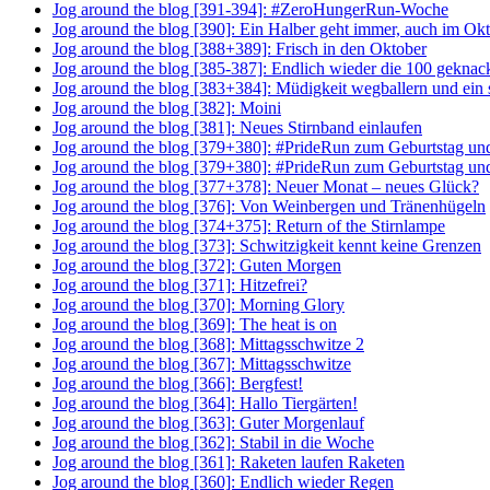
Jog around the blog [391-394]: #ZeroHungerRun-Woche
Jog around the blog [390]: Ein Halber geht immer, auch im Ok
Jog around the blog [388+389]: Frisch in den Oktober
Jog around the blog [385-387]: Endlich wieder die 100 geknac
Jog around the blog [383+384]: Müdigkeit wegballern und ein
Jog around the blog [382]: Moini
Jog around the blog [381]: Neues Stirnband einlaufen
Jog around the blog [379+380]: #PrideRun zum Geburtstag un
Jog around the blog [379+380]: #PrideRun zum Geburtstag un
Jog around the blog [377+378]: Neuer Monat – neues Glück?
Jog around the blog [376]: Von Weinbergen und Tränenhügeln
Jog around the blog [374+375]: Return of the Stirnlampe
Jog around the blog [373]: Schwitzigkeit kennt keine Grenzen
Jog around the blog [372]: Guten Morgen
Jog around the blog [371]: Hitzefrei?
Jog around the blog [370]: Morning Glory
Jog around the blog [369]: The heat is on
Jog around the blog [368]: Mittagsschwitze 2
Jog around the blog [367]: Mittagsschwitze
Jog around the blog [366]: Bergfest!
Jog around the blog [364]: Hallo Tiergärten!
Jog around the blog [363]: Guter Morgenlauf
Jog around the blog [362]: Stabil in die Woche
Jog around the blog [361]: Raketen laufen Raketen
Jog around the blog [360]: Endlich wieder Regen