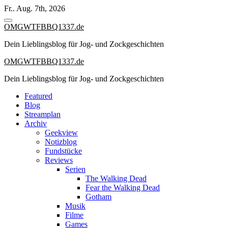
Zum
Fr.. Aug. 7th, 2026
Inhalt
springen
OMGWTFBBQ1337.de
Dein Lieblingsblog für Jog- und Zockgeschichten
OMGWTFBBQ1337.de
Dein Lieblingsblog für Jog- und Zockgeschichten
Featured
Blog
Streamplan
Archiv
Geekview
Notizblog
Fundstücke
Reviews
Serien
The Walking Dead
Fear the Walking Dead
Gotham
Musik
Filme
Games