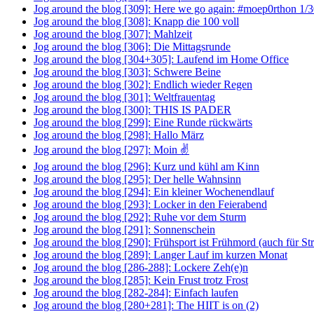
Jog around the blog [309]: Here we go again: #moep0rthon 1/
Jog around the blog [308]: Knapp die 100 voll
Jog around the blog [307]: Mahlzeit
Jog around the blog [306]: Die Mittagsrunde
Jog around the blog [304+305]: Laufend im Home Office
Jog around the blog [303]: Schwere Beine
Jog around the blog [302]: Endlich wieder Regen
Jog around the blog [301]: Weltfrauentag
Jog around the blog [300]: THIS IS PADER
Jog around the blog [299]: Eine Runde rückwärts
Jog around the blog [298]: Hallo März
Jog around the blog [297]: Moin ✌
Jog around the blog [296]: Kurz und kühl am Kinn
Jog around the blog [295]: Der helle Wahnsinn
Jog around the blog [294]: Ein kleiner Wochenendlauf
Jog around the blog [293]: Locker in den Feierabend
Jog around the blog [292]: Ruhe vor dem Sturm
Jog around the blog [291]: Sonnenschein
Jog around the blog [290]: Frühsport ist Frühmord (auch für St
Jog around the blog [289]: Langer Lauf im kurzen Monat
Jog around the blog [286-288]: Lockere Zeh(e)n
Jog around the blog [285]: Kein Frust trotz Frost
Jog around the blog [282-284]: Einfach laufen
Jog around the blog [280+281]: The HIIT is on (2)