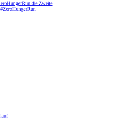
 #ZeroHungerRun die Zweite
im #ZeroHungerRun
lauf