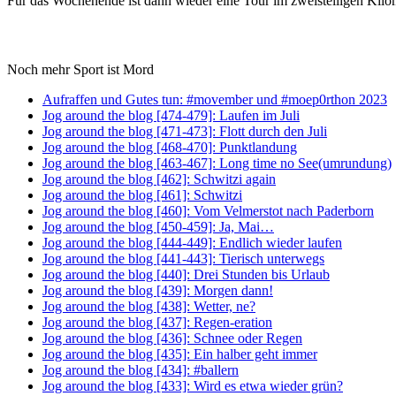
Für das Wochenende ist dann wieder eine Tour im zweistelligen Kilo
Noch mehr Sport ist Mord
Aufraffen und Gutes tun: #movember und #moep0rthon 2023
Jog around the blog [474-479]: Laufen im Juli
Jog around the blog [471-473]: Flott durch den Juli
Jog around the blog [468-470]: Punktlandung
Jog around the blog [463-467]: Long time no See(umrundung)
Jog around the blog [462]: Schwitzi again
Jog around the blog [461]: Schwitzi
Jog around the blog [460]: Vom Velmerstot nach Paderborn
Jog around the blog [450-459]: Ja, Mai…
Jog around the blog [444-449]: Endlich wieder laufen
Jog around the blog [441-443]: Tierisch unterwegs
Jog around the blog [440]: Drei Stunden bis Urlaub
Jog around the blog [439]: Morgen dann!
Jog around the blog [438]: Wetter, ne?
Jog around the blog [437]: Regen-eration
Jog around the blog [436]: Schnee oder Regen
Jog around the blog [435]: Ein halber geht immer
Jog around the blog [434]: #ballern
Jog around the blog [433]: Wird es etwa wieder grün?