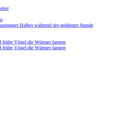
tober
kt
 spontaner Halber während der goldenen Stunde
d frühe Vögel die Würmer fangen
d frühe Vögel die Würmer fangen