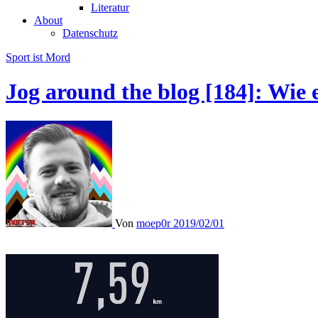
Literatur
About
Datenschutz
Sport ist Mord
Jog around the blog [184]: Wie
Von
moep0r
2019/02/01