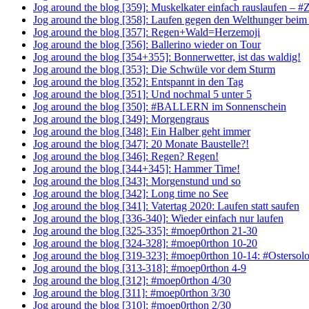
Jog around the blog [359]: Muskelkater einfach rauslaufen –
Jog around the blog [358]: Laufen gegen den Welthunger be
Jog around the blog [357]: Regen+Wald=Herzemoji
Jog around the blog [356]: Ballerino wieder on Tour
Jog around the blog [354+355]: Bonnerwetter, ist das waldig!
Jog around the blog [353]: Die Schwüle vor dem Sturm
Jog around the blog [352]: Entspannt in den Tag
Jog around the blog [351]: Und nochmal 5 unter 5
Jog around the blog [350]: #BALLERN im Sonnenschein
Jog around the blog [349]: Morgengraus
Jog around the blog [348]: Ein Halber geht immer
Jog around the blog [347]: 20 Monate Baustelle?!
Jog around the blog [346]: Regen? Regen!
Jog around the blog [344+345]: Hammer Time!
Jog around the blog [343]: Morgenstund und so
Jog around the blog [342]: Long time no See
Jog around the blog [341]: Vatertag 2020: Laufen statt saufen
Jog around the blog [336-340]: Wieder einfach nur laufen
Jog around the blog [325-335]: #moep0rthon 21-30
Jog around the blog [324-328]: #moep0rthon 10-20
Jog around the blog [319-323]: #moep0rthon 10-14: #Ostersolo
Jog around the blog [313-318]: #moep0rthon 4-9
Jog around the blog [312]: #moep0rthon 4/30
Jog around the blog [311]: #moep0rthon 3/30
Jog around the blog [310]: #moep0rthon 2/30