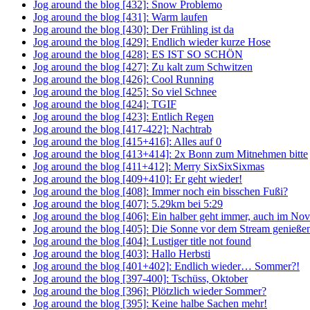
Jog around the blog [432]: Snow Problemo
Jog around the blog [431]: Warm laufen
Jog around the blog [430]: Der Frühling ist da
Jog around the blog [429]: Endlich wieder kurze Hose
Jog around the blog [428]: ES IST SO SCHÖN
Jog around the blog [427]: Zu kalt zum Schwitzen
Jog around the blog [426]: Cool Running
Jog around the blog [425]: So viel Schnee
Jog around the blog [424]: TGIF
Jog around the blog [423]: Entlich Regen
Jog around the blog [417-422]: Nachtrab
Jog around the blog [415+416]: Alles auf 0
Jog around the blog [413+414]: 2x Bonn zum Mitnehmen bitte
Jog around the blog [411+412]: Merry SixSixSixmas
Jog around the blog [409+410]: Er geht wieder!
Jog around the blog [408]: Immer noch ein bisschen Fußi?
Jog around the blog [407]: 5.29km bei 5:29
Jog around the blog [406]: Ein halber geht immer, auch im No
Jog around the blog [405]: Die Sonne vor dem Stream genieße
Jog around the blog [404]: Lustiger title not found
Jog around the blog [403]: Hallo Herbsti
Jog around the blog [401+402]: Endlich wieder… Sommer?!
Jog around the blog [397-400]: Tschüss, Oktober
Jog around the blog [396]: Plötzlich wieder Sommer?
Jog around the blog [395]: Keine halbe Sachen mehr!