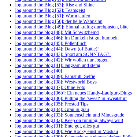
Jog around the Blog [53]: Rise and Shine
Jog around the Blog [52]: Teamgeist
Jog around the Blog [51]: Warm laufen
Jog around the Blog [50]: der helle Wahnsinn
Jog around the Blog [49]: Einmal kräftig durchpusten, bitte
Jog around the blog [48]: Mit Schwitzhemd
Jog around the blog [46]: Im Dunkeln ist gut humpeln
Jog around the blog [45]: Pollenfluch
Jog around the blog [44]: Dawn (of Battle)!
Jog around the blog [43]: Sport am SONNTAG?!
Jog around the blog [42]: Wir wollen nur Joggen
Jog around the blog [41]: langsam und stetig
Jog around the blog [40]
Jog around the blog [39]: Fahrstuhl-Selfie
Jog around the blog [38]: Westworld Boys
Jog around the blog [37]: Ohne Foto
Jog around the blog [36b]: Ein neues Handy-Laufgurt-Dings
Jog around the blog [36]: Putting the ’sweat‘ in Sweatshirt
Jog around the blog [35]: Frosted Tips
Jog around the blog [34]: Grau in grau
Jog around the blog [33]: Sonnenschein und Minusgrade
Jog around the blog [32]: Keep on running, always will!
Jog around the blog [31]: Ente gut, alles gut
Jog around the blog [30]: Wie Rocky einst in Moskau
Jog around the blog [29]: Schmeckt wie eingeschlafene Füße