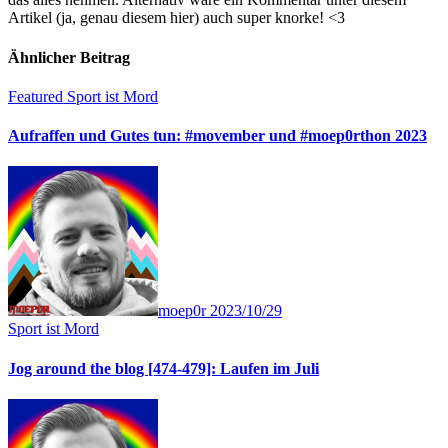
Artikel (ja, genau diesem hier) auch super knorke! <3
Ähnlicher Beitrag
Featured
Sport ist Mord
Aufraffen und Gutes tun: #movember und #moep0rthon 2023
moep0r
2023/10/29
Sport ist Mord
Jog around the blog [474-479]: Laufen im Juli