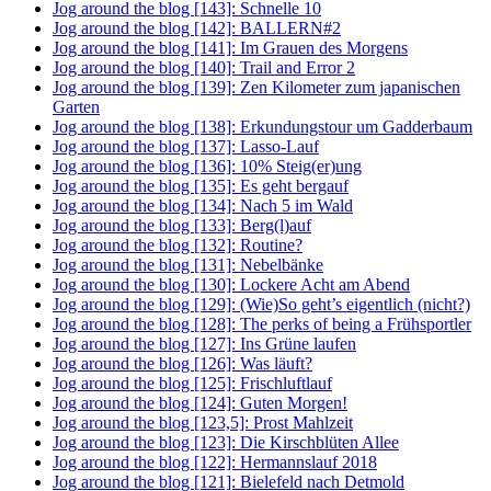
Jog around the blog [143]: Schnelle 10
Jog around the blog [142]: BALLERN#2
Jog around the blog [141]: Im Grauen des Morgens
Jog around the blog [140]: Trail and Error 2
Jog around the blog [139]: Zen Kilometer zum japanischen
Garten
Jog around the blog [138]: Erkundungstour um Gadderbaum
Jog around the blog [137]: Lasso-Lauf
Jog around the blog [136]: 10% Steig(er)ung
Jog around the blog [135]: Es geht bergauf
Jog around the blog [134]: Nach 5 im Wald
Jog around the blog [133]: Berg(l)auf
Jog around the blog [132]: Routine?
Jog around the blog [131]: Nebelbänke
Jog around the blog [130]: Lockere Acht am Abend
Jog around the blog [129]: (Wie)So geht’s eigentlich (nicht?)
Jog around the blog [128]: The perks of being a Frühsportler
Jog around the blog [127]: Ins Grüne laufen
Jog around the blog [126]: Was läuft?
Jog around the blog [125]: Frischluftlauf
Jog around the blog [124]: Guten Morgen!
Jog around the blog [123,5]: Prost Mahlzeit
Jog around the blog [123]: Die Kirschblüten Allee
Jog around the blog [122]: Hermannslauf 2018
Jog around the blog [121]: Bielefeld nach Detmold