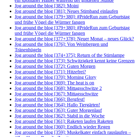
ein spontaner Halber während der goldenen Stunde
Jog around the blog [382]: Moini
Jog around the blog [381]: Neues Stirnband einlaufen
Jog around the blog [379+380]: #PrideRun zum Geburtstag
und frühe Vögel die Würmer fangen
Jog around the blog [379+380]: #PrideRun zum Geburtstag
und frühe Vögel die Würmer fangen
Jog around the blog [377+378]: Neuer Monat – neues Glück?
Jog around the blog [376]: Von Weinbergen und
Tränenhügeln
Jog around the blog [374+375]: Return of the Stirnlampe
Jog around the blog [373]: Schwitzigkeit kennt keine Grenzen
Jog around the blog [372]: Guten Morgen
Jog around the blog [371]: Hitzefrei?
Jog around the blog [370]: Morning Glory
Jog around the blog [369]: The heat is on
Jog around the blog [368]: Mittagsschwitze 2
Jog around the blog [367]: Mittagsschwitze
Jog around the blog [366]: Bergfest!
Jog around the blog [364]: Hallo Tiergärten!
Jog around the blog [363]: Guter Morgenlauf
Jog around the blog [362]: Stabil in die Woche
Jog around the blog [361]: Raketen laufen Raketen
Jog around the blog [360]: Endlich wieder Regen
Jog around the blog [359]: Muskelkater einfach rauslaufen –