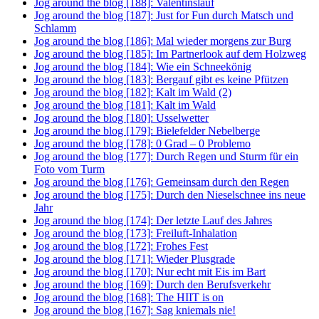
Jog around the blog [188]: Valentinslauf
Jog around the blog [187]: Just for Fun durch Matsch und
Schlamm
Jog around the blog [186]: Mal wieder morgens zur Burg
Jog around the blog [185]: Im Partnerlook auf dem Holzweg
Jog around the blog [184]: Wie ein Schneekönig
Jog around the blog [183]: Bergauf gibt es keine Pfützen
Jog around the blog [182]: Kalt im Wald (2)
Jog around the blog [181]: Kalt im Wald
Jog around the blog [180]: Usselwetter
Jog around the blog [179]: Bielefelder Nebelberge
Jog around the blog [178]: 0 Grad – 0 Problemo
Jog around the blog [177]: Durch Regen und Sturm für ein
Foto vom Turm
Jog around the blog [176]: Gemeinsam durch den Regen
Jog around the blog [175]: Durch den Nieselschnee ins neue
Jahr
Jog around the blog [174]: Der letzte Lauf des Jahres
Jog around the blog [173]: Freiluft-Inhalation
Jog around the blog [172]: Frohes Fest
Jog around the blog [171]: Wieder Plusgrade
Jog around the blog [170]: Nur echt mit Eis im Bart
Jog around the blog [169]: Durch den Berufsverkehr
Jog around the blog [168]: The HIIT is on
Jog around the blog [167]: Sag kniemals nie!