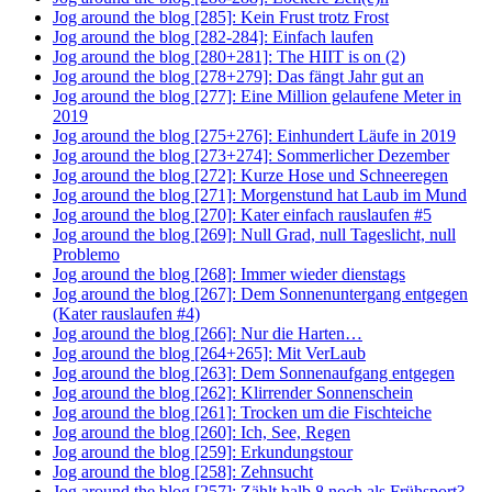
Jog around the blog [285]: Kein Frust trotz Frost
Jog around the blog [282-284]: Einfach laufen
Jog around the blog [280+281]: The HIIT is on (2)
Jog around the blog [278+279]: Das fängt Jahr gut an
Jog around the blog [277]: Eine Million gelaufene Meter in
2019
Jog around the blog [275+276]: Einhundert Läufe in 2019
Jog around the blog [273+274]: Sommerlicher Dezember
Jog around the blog [272]: Kurze Hose und Schneeregen
Jog around the blog [271]: Morgenstund hat Laub im Mund
Jog around the blog [270]: Kater einfach rauslaufen #5
Jog around the blog [269]: Null Grad, null Tageslicht, null
Problemo
Jog around the blog [268]: Immer wieder dienstags
Jog around the blog [267]: Dem Sonnenuntergang entgegen
(Kater rauslaufen #4)
Jog around the blog [266]: Nur die Harten…
Jog around the blog [264+265]: Mit VerLaub
Jog around the blog [263]: Dem Sonnenaufgang entgegen
Jog around the blog [262]: Klirrender Sonnenschein
Jog around the blog [261]: Trocken um die Fischteiche
Jog around the blog [260]: Ich, See, Regen
Jog around the blog [259]: Erkundungstour
Jog around the blog [258]: Zehnsucht
Jog around the blog [257]: Zählt halb 8 noch als Frühsport?