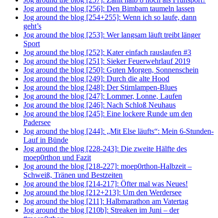
Jog around the blog [256]: Den Bimbam taumeln lassen
Jog around the blog [254+255]: Wenn ich so laufe, dann
geht’s
Jog around the blog [253]: Wer langsam läuft treibt länger
Sport
Jog around the blog [252]: Kater einfach rauslaufen #3
Jog around the blog [251]: Sieker Feuerwehrlauf 2019
Jog around the blog [250]: Guten Morgen, Sonnenschein
Jog around the blog [249]: Durch die alte Hood
Jog around the blog [248]: Der Stirnlampen-Blues
Jog around the blog [247]: Lommer, Lonne, Laufen
Jog around the blog [246]: Nach Schloß Neuhaus
Jog around the blog [245]: Eine lockere Runde um den
Padersee
Jog around the blog [244]: „Mit Else läufts“: Mein 6-Stunden-
Lauf in Bünde
Jog around the blog [228-243]: Die zweite Hälfte des
moep0rthon und Fazit
Jog around the blog [218-227]: moep0rthon-Halbzeit –
Schweiß, Tränen und Bestzeiten
Jog around the blog [214-217]: Öfter mal was Neues!
Jog around the blog [212+213]: Um den Werdersee
Jog around the blog [211]: Halbmarathon am Vatertag
Jog around the blog [210b]: Streaken im Juni – der