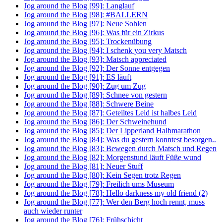
Jog around the Blog [99]: Langlauf
Jog around the Blog [98]: #BALLERN
Jog around the Blog [97]: Neue Sohlen
Jog around the Blog [96]: Was für ein Zirkus
Jog around the Blog [95]: Trockenübung
Jog around the Blog [94]: I schenk you very Matsch
Jog around the Blog [93]: Matsch appreciated
Jog around the Blog [92]: Der Sonne entgegen
Jog around the Blog [91]: ES läuft
Jog around the Blog [90]: Zug um Zug
Jog around the Blog [89]: Schnee von gestern
Jog around the Blog [88]: Schwere Beine
Jog around the Blog [87]: Geteiltes Leid ist halbes Leid
Jog around the Blog [86]: Der Schweinehund
Jog around the Blog [85]: Der Lipperland Halbmarathon
Jog around the Blog [84]: Was du gestern konntest besorgen..
Jog around the Blog [83]: Bewegen durch Matsch und Regen
Jog around the Blog [82]: Morgenstund läuft Füße wund
Jog around the Blog [81]: Neuer Stuff
Jog around the Blog [80]: Kein Segen trotz Regen
Jog around the Blog [79]: Freilich ums Museum
Jog around the Blog [78]: Hello darkness my old friend (2)
Jog around the Blog [77]: Wer den Berg hoch rennt, muss
auch wieder runter
Jog around the Blog [76]: Frühschicht