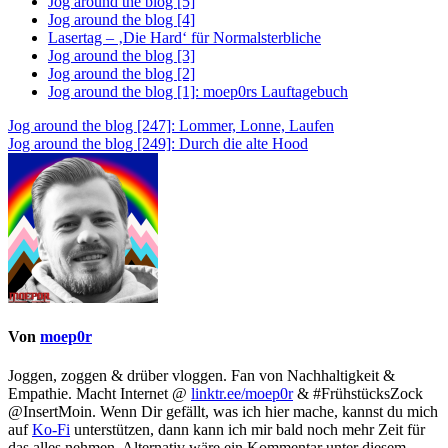
Jog around the blog [5]
Jog around the blog [4]
Lasertag – ‚Die Hard‘ für Normalsterbliche
Jog around the blog [3]
Jog around the blog [2]
Jog around the blog [1]: moep0rs Lauftagebuch
Beitragsnavigation
Jog around the blog [247]: Lommer, Lonne, Laufen
Jog around the blog [249]: Durch die alte Hood
Von
moep0r
Joggen, zoggen & drüber vloggen. Fan von Nachhaltigkeit &
Empathie. Macht Internet @
linktr.ee/moep0r
& #FrühstücksZock
@InsertMoin. Wenn Dir gefällt, was ich hier mache, kannst du mich
auf
Ko-Fi
unterstützen, dann kann ich mir bald noch mehr Zeit für
das alles nehmen. Alternativ wäre ein Kommentar unter diesem