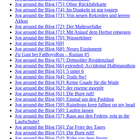
Jog around the Blog [75]: Ohne Rückfahrkarte
Jog around the Blog [74]: Im Dunkeln ist gut joggen
Jog around the Blog [73]: Von neuen Rekorden und leeren
Akkus
Jog around the Blog [72]: Der Malteserfalke
Jog around the Blog [71]: Mit Anlauf dem Herbst entgegen
Jog around the Blog [70]: Wasserträger
Jog around the Blog [69]
Jog around the Blog [68]: Neues Equipment
Zu Gast bei FatBoysRun – Runian #5
Jog around the Blog [67]: Detmolder Residenzlauf
Jog around the Blog [66] extended: Accidental Halbmarathon
Jog around the Blog [65]: 5 unter 6
Jog around the Blog [64]: Trails ftw!
Jog around the Blog [63]: Keine Gnade für die Wade
Jog around the Blog [62]: der eiserne moep0r
Jog around the Blog [61]: Die Burg ruft!
Jog around the Blog [60]: Einmal um den Pudding
Jog around the Blog [59]: Raindrops keep falling on my head
Jog around the Blog [58]: Laufen lassen
Jog around the Blog [57]: Raus aus den Federn, rein in die
Laufschuhe!
Jog around the Blog [56]: Zur Feier des Tages
Jog around the Blog [55]: Die Burg ruft!
Jog around the Blog [54]: Ruhe vor dem Sturm