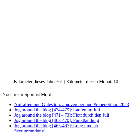
Kilometer dieses Jahr: 761 | Kilometer diesen Monat: 10
Noch mehr Sport ist Mord
Aufraffen und Gutes tun: #movember und #moep0rthon 2023
Jog around the blog [474-479]: Laufen im Juli
Jog around the blog [471-473]: Flott durch den Juli
Jog around the blog [468-470]: Punktlandung
Jog around the blog [463-467]: Long time no
See(umrundung)