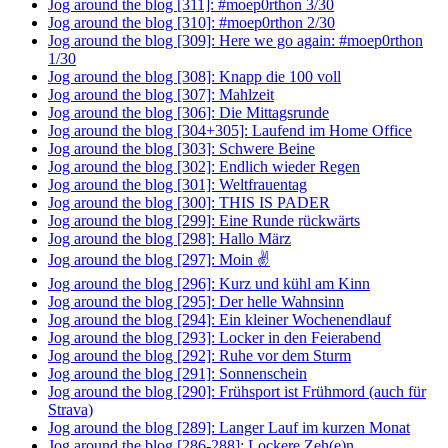
Jog around the blog [311]: #moep0rthon 3/30
Jog around the blog [310]: #moep0rthon 2/30
Jog around the blog [309]: Here we go again: #moep0rthon
1/30
Jog around the blog [308]: Knapp die 100 voll
Jog around the blog [307]: Mahlzeit
Jog around the blog [306]: Die Mittagsrunde
Jog around the blog [304+305]: Laufend im Home Office
Jog around the blog [303]: Schwere Beine
Jog around the blog [302]: Endlich wieder Regen
Jog around the blog [301]: Weltfrauentag
Jog around the blog [300]: THIS IS PADER
Jog around the blog [299]: Eine Runde rückwärts
Jog around the blog [298]: Hallo März
Jog around the blog [297]: Moin ✌
Jog around the blog [296]: Kurz und kühl am Kinn
Jog around the blog [295]: Der helle Wahnsinn
Jog around the blog [294]: Ein kleiner Wochenendlauf
Jog around the blog [293]: Locker in den Feierabend
Jog around the blog [292]: Ruhe vor dem Sturm
Jog around the blog [291]: Sonnenschein
Jog around the blog [290]: Frühsport ist Frühmord (auch für
Strava)
Jog around the blog [289]: Langer Lauf im kurzen Monat
Jog around the blog [286-288]: Lockere Zeh(e)n