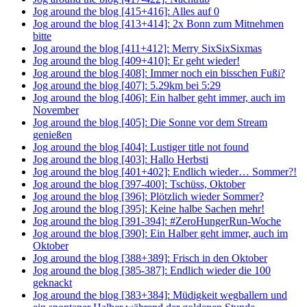
Jog around the blog [415+416]: Alles auf 0
Jog around the blog [413+414]: 2x Bonn zum Mitnehmen
bitte
Jog around the blog [411+412]: Merry SixSixSixmas
Jog around the blog [409+410]: Er geht wieder!
Jog around the blog [408]: Immer noch ein bisschen Fußi?
Jog around the blog [407]: 5.29km bei 5:29
Jog around the blog [406]: Ein halber geht immer, auch im
November
Jog around the blog [405]: Die Sonne vor dem Stream
genießen
Jog around the blog [404]: Lustiger title not found
Jog around the blog [403]: Hallo Herbsti
Jog around the blog [401+402]: Endlich wieder… Sommer?!
Jog around the blog [397-400]: Tschüss, Oktober
Jog around the blog [396]: Plötzlich wieder Sommer?
Jog around the blog [395]: Keine halbe Sachen mehr!
Jog around the blog [391-394]: #ZeroHungerRun-Woche
Jog around the blog [390]: Ein Halber geht immer, auch im
Oktober
Jog around the blog [388+389]: Frisch in den Oktober
Jog around the blog [385-387]: Endlich wieder die 100
geknackt
Jog around the blog [383+384]: Müdigkeit wegballern und