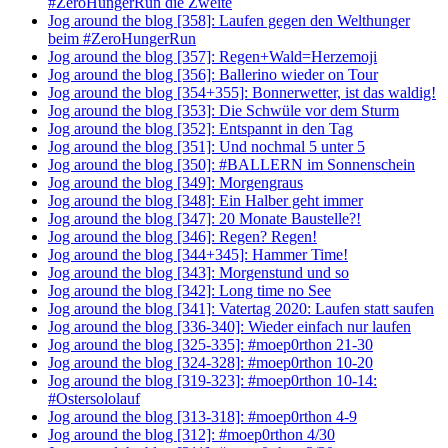
#ZeroHungerRun die Zweite
Jog around the blog [358]: Laufen gegen den Welthunger
beim #ZeroHungerRun
Jog around the blog [357]: Regen+Wald=Herzemoji
Jog around the blog [356]: Ballerino wieder on Tour
Jog around the blog [354+355]: Bonnerwetter, ist das waldig!
Jog around the blog [353]: Die Schwüle vor dem Sturm
Jog around the blog [352]: Entspannt in den Tag
Jog around the blog [351]: Und nochmal 5 unter 5
Jog around the blog [350]: #BALLERN im Sonnenschein
Jog around the blog [349]: Morgengraus
Jog around the blog [348]: Ein Halber geht immer
Jog around the blog [347]: 20 Monate Baustelle?!
Jog around the blog [346]: Regen? Regen!
Jog around the blog [344+345]: Hammer Time!
Jog around the blog [343]: Morgenstund und so
Jog around the blog [342]: Long time no See
Jog around the blog [341]: Vatertag 2020: Laufen statt saufen
Jog around the blog [336-340]: Wieder einfach nur laufen
Jog around the blog [325-335]: #moep0rthon 21-30
Jog around the blog [324-328]: #moep0rthon 10-20
Jog around the blog [319-323]: #moep0rthon 10-14:
#Ostersololauf
Jog around the blog [313-318]: #moep0rthon 4-9
Jog around the blog [312]: #moep0rthon 4/30