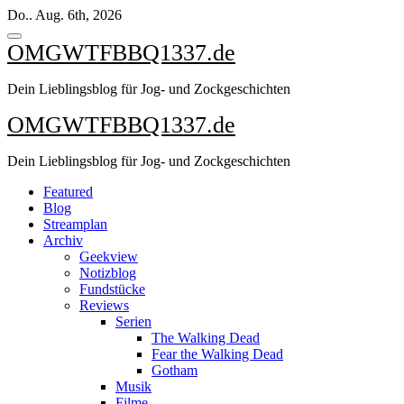
Zum
Do.. Aug. 6th, 2026
Inhalt
springen
OMGWTFBBQ1337.de
Dein Lieblingsblog für Jog- und Zockgeschichten
OMGWTFBBQ1337.de
Dein Lieblingsblog für Jog- und Zockgeschichten
Featured
Blog
Streamplan
Archiv
Geekview
Notizblog
Fundstücke
Reviews
Serien
The Walking Dead
Fear the Walking Dead
Gotham
Musik
Filme