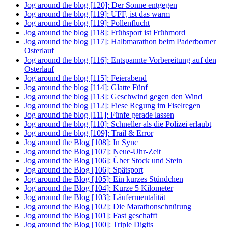
Jog around the blog [120]: Der Sonne entgegen
Jog around the blog [119]: UFF, ist das warm
Jog around the blog [119]: Pollenflucht
Jog around the blog [118]: Frühsport ist Frühmord
Jog around the blog [117]: Halbmarathon beim Paderborner
Osterlauf
Jog around the blog [116]: Entspannte Vorbereitung auf den
Osterlauf
Jog around the blog [115]: Feierabend
Jog around the blog [114]: Glatte Fünf
Jog around the blog [113]: Geschwind gegen den Wind
Jog around the blog [112]: Fiese Regung im Fiselregen
Jog around the blog [111]: Fünfe gerade lassen
Jog around the blog [110]: Schneller als die Polizei erlaubt
Jog around the blog [109]: Trail & Error
Jog around the Blog [108]: In Sync
Jog around the Blog [107]: Neue-Uhr-Zeit
Jog around the Blog [106]: Über Stock und Stein
Jog around the Blog [106]: Spätsport
Jog around the Blog [105]: Ein kurzes Stündchen
Jog around the Blog [104]: Kurze 5 Kilometer
Jog around the Blog [103]: Läufermentalität
Jog around the Blog [102]: Die Marathonschnürung
Jog around the Blog [101]: Fast geschafft
Jog around the Blog [100]: Triple Digits