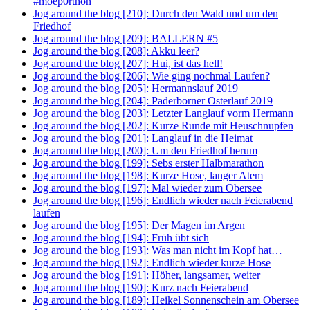
#moep0rthon
Jog around the blog [210]: Durch den Wald und um den
Friedhof
Jog around the blog [209]: BALLERN #5
Jog around the blog [208]: Akku leer?
Jog around the blog [207]: Hui, ist das hell!
Jog around the blog [206]: Wie ging nochmal Laufen?
Jog around the blog [205]: Hermannslauf 2019
Jog around the blog [204]: Paderborner Osterlauf 2019
Jog around the blog [203]: Letzter Langlauf vorm Hermann
Jog around the blog [202]: Kurze Runde mit Heuschnupfen
Jog around the blog [201]: Langlauf in die Heimat
Jog around the blog [200]: Um den Friedhof herum
Jog around the blog [199]: Sebs erster Halbmarathon
Jog around the blog [198]: Kurze Hose, langer Atem
Jog around the blog [197]: Mal wieder zum Obersee
Jog around the blog [196]: Endlich wieder nach Feierabend
laufen
Jog around the blog [195]: Der Magen im Argen
Jog around the blog [194]: Früh übt sich
Jog around the blog [193]: Was man nicht im Kopf hat…
Jog around the blog [192]: Endlich wieder kurze Hose
Jog around the blog [191]: Höher, langsamer, weiter
Jog around the blog [190]: Kurz nach Feierabend
Jog around the blog [189]: Heikel Sonnenschein am Obersee