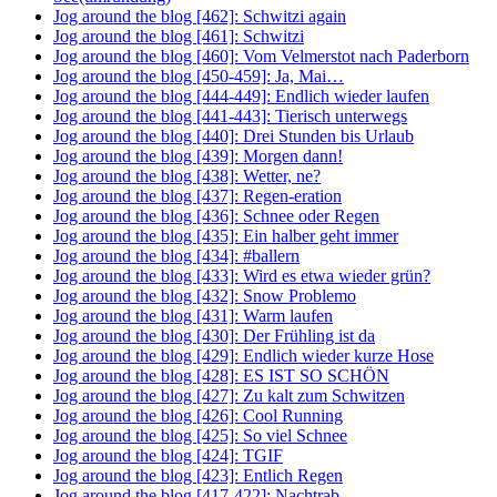
Jog around the blog [462]: Schwitzi again
Jog around the blog [461]: Schwitzi
Jog around the blog [460]: Vom Velmerstot nach Paderborn
Jog around the blog [450-459]: Ja, Mai…
Jog around the blog [444-449]: Endlich wieder laufen
Jog around the blog [441-443]: Tierisch unterwegs
Jog around the blog [440]: Drei Stunden bis Urlaub
Jog around the blog [439]: Morgen dann!
Jog around the blog [438]: Wetter, ne?
Jog around the blog [437]: Regen-eration
Jog around the blog [436]: Schnee oder Regen
Jog around the blog [435]: Ein halber geht immer
Jog around the blog [434]: #ballern
Jog around the blog [433]: Wird es etwa wieder grün?
Jog around the blog [432]: Snow Problemo
Jog around the blog [431]: Warm laufen
Jog around the blog [430]: Der Frühling ist da
Jog around the blog [429]: Endlich wieder kurze Hose
Jog around the blog [428]: ES IST SO SCHÖN
Jog around the blog [427]: Zu kalt zum Schwitzen
Jog around the blog [426]: Cool Running
Jog around the blog [425]: So viel Schnee
Jog around the blog [424]: TGIF
Jog around the blog [423]: Entlich Regen
Jog around the blog [417-422]: Nachtrab