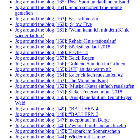
Jog around the blog [165+166]: Sport am laufenden Band
Jog around the blog [164]: Schön schonend die Sonne
genießen
Jog around the blog [163]: Fast schmerzfrei
Jog around the blog [162]: (S)low Five
Jog around the blog [161]: (Wann kann ich mit dem K)nie
wieder laufen?
Jog around the blog [160]: Rehabi-Knie-tationslauf
Jog around the blog [159]: Böckstiegellauf 2018
Jog around the blog [158]: Flache 14
Jog around the blog [157]: Geiel, Regen
Jog around the blog [156]: Goldene Stunden im Grünen
Jog around the blog [155]: UFF, ist das warm #2
Jog around the blog [154]: Kater einfach rauslaufen #2
Jog around the blog [153]: The Mountain King
Jog around the blog [152]: (Muskel)Kater einfach rauslaufen
Jog around the blog [151]: Sieker Feuerwehrlauf 2018
Jog around the blog [150]: (Aus)Dauerlauf im TeutobErger
Wald
Jog around the blog [149]: #BALLERN 4
Jog around the blog [148]: #BALLERN 3
Jog around the blog [147]: moep0r auf’m Berge
Jog around the blog [146]: Zweimal fünf sind auch zehn
Jog around the blog [145]: Tierpark im Sonnenschein
Jog around the blog [144]: Wieder mit Lampe