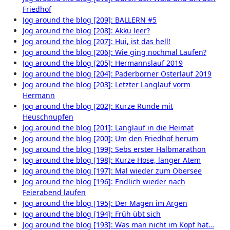
Friedhof
Jog around the blog [209]: BALLERN #5
Jog around the blog [208]: Akku leer?
Jog around the blog [207]: Hui, ist das hell!
Jog around the blog [206]: Wie ging nochmal Laufen?
Jog around the blog [205]: Hermannslauf 2019
Jog around the blog [204]: Paderborner Osterlauf 2019
Jog around the blog [203]: Letzter Langlauf vorm
Hermann
Jog around the blog [202]: Kurze Runde mit
Heuschnupfen
Jog around the blog [201]: Langlauf in die Heimat
Jog around the blog [200]: Um den Friedhof herum
Jog around the blog [199]: Sebs erster Halbmarathon
Jog around the blog [198]: Kurze Hose, langer Atem
Jog around the blog [197]: Mal wieder zum Obersee
Jog around the blog [196]: Endlich wieder nach
Feierabend laufen
Jog around the blog [195]: Der Magen im Argen
Jog around the blog [194]: Früh übt sich
Jog around the blog [193]: Was man nicht im Kopf hat…