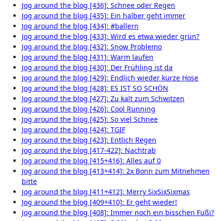
Jog around the blog [436]: Schnee oder Regen
Jog around the blog [435]: Ein halber geht immer
Jog around the blog [434]: #ballern
Jog around the blog [433]: Wird es etwa wieder grün?
Jog around the blog [432]: Snow Problemo
Jog around the blog [431]: Warm laufen
Jog around the blog [430]: Der Frühling ist da
Jog around the blog [429]: Endlich wieder kurze Hose
Jog around the blog [428]: ES IST SO SCHÖN
Jog around the blog [427]: Zu kalt zum Schwitzen
Jog around the blog [426]: Cool Running
Jog around the blog [425]: So viel Schnee
Jog around the blog [424]: TGIF
Jog around the blog [423]: Entlich Regen
Jog around the blog [417-422]: Nachtrab
Jog around the blog [415+416]: Alles auf 0
Jog around the blog [413+414]: 2x Bonn zum Mitnehmen
bitte
Jog around the blog [411+412]: Merry SixSixSixmas
Jog around the blog [409+410]: Er geht wieder!
Jog around the blog [408]: Immer noch ein bisschen Fußi?