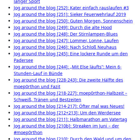
länger Sport
Jog around the blog [252]: Kater einfach rauslaufen #3
Jog around the blog [251]: Sieker Feuerwehrlauf 2019
Jog around the blog [250]: Guten Morgen, Sonnenschein
Jog around the blog [249]: Durch die alte Hood
Jog around the blog [248]: Der Stirnlampen-Blues
Jog around the blog [247]: Lommer, Lonne, Laufen
Jog around the blog [246]: Nach Schloß Neuhaus
Jog around the blog [245]: Eine lockere Runde um den
Padersee
Jog around the blog [244]: „Mit Else läufts“: Mein 6-
Stunden-Lauf in Bünde
Jog around the blog [228-243]: Die zweite Hälfte des
moep0rthon und Fazit
Jog around the blog [218-227]: moep0rthon-Halbzeit –
Schweiß, Tränen und Bestzeiten
Jog around the blog [214-217]: Öfter mal was Neues!
Jog around the blog [212+213]: Um den Werdersee
Jog around the blog [211]: Halbmarathon am Vatertag
Jog around the blog [210b]: Streaken im Juni – der
#moep0rthon
Jog around the blog [210]: Durch den Wald und um den