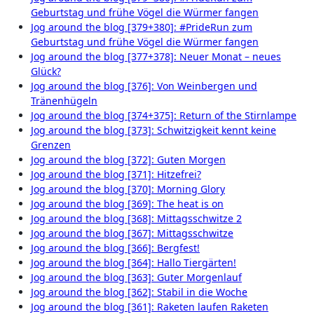
Geburtstag und frühe Vögel die Würmer fangen
Jog around the blog [379+380]: #PrideRun zum
Geburtstag und frühe Vögel die Würmer fangen
Jog around the blog [377+378]: Neuer Monat – neues
Glück?
Jog around the blog [376]: Von Weinbergen und
Tränenhügeln
Jog around the blog [374+375]: Return of the Stirnlampe
Jog around the blog [373]: Schwitzigkeit kennt keine
Grenzen
Jog around the blog [372]: Guten Morgen
Jog around the blog [371]: Hitzefrei?
Jog around the blog [370]: Morning Glory
Jog around the blog [369]: The heat is on
Jog around the blog [368]: Mittagsschwitze 2
Jog around the blog [367]: Mittagsschwitze
Jog around the blog [366]: Bergfest!
Jog around the blog [364]: Hallo Tiergärten!
Jog around the blog [363]: Guter Morgenlauf
Jog around the blog [362]: Stabil in die Woche
Jog around the blog [361]: Raketen laufen Raketen