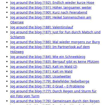
Jog around the blog [192]: Endlich wieder kurze Hose
Jog around the blog [191]: Höher, langsamer, weiter
Jog around the blog [190]: Kurz nach Feierabend
Jog around the blog [189]: Heikel Sonnenschein am
Obersee
Jog around the blog [188]: Valentinslauf
Jog around the blog [187]: Just for Fun durch Matsch und
Schlamm
Jog around the blog [186]: Mal wieder morgens zur Burg
Jog around the blog [185]: Im Partnerlook auf dem
Holzweg
Jog around the blog [184]: Wie ein Schneekönig
Jog around the blog [183]: Bergauf gibt es keine Pfützen
Jog around the blog [182]: Kalt im Wald (2)
Jog around the blog [181]: Kalt im Wald
Jog around the blog [180]: Usselwetter
Jog around the blog [179]: Bielefelder Nebelberge
Jog around the blog [178]: 0 Grad – 0 Problemo
Jog around the blog [177]: Durch Regen und Sturm für
ein Foto vom Turm
Jog around the blog [176]: Gemeinsam durch den Regen