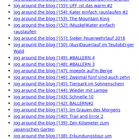
Jog around the blog [155]: UFF, ist das warm #2
Jog around the blog [154]: Kater einfach rauslaufen #2
Jog around the blog [153]: The Mountain King
Jog around the blog [152]: (Muskel)Kater einfach
rauslaufen
Jog around the blog [151]: Sieker Feuerwehrlauf 2018
Jog around the blog [150]: (Aus)Dauerlauf im TeutobErger
Wald
Jog around the blog [149]: #BALLERN 4
Jog around the blog [148]: #BALLERN 3
Jog around the blog [147]: moep0r auf’m Berge
Jog around the blog [146]: Zweimal fünf sind auch zehn
Jog around the blog [145]: Tierpark im Sonnenschein
Jog around the blog [144]: Wieder mit Lampe
Jog around the blog [143]: Schnelle 10
Jog around the blog [142]: BALLERN#2
Jog around the blog [141]: Im Grauen des Morgens
Jog around the blog [140]: Trail and Error 2
Jog around the blog [139]: Zen Kilometer zum
japanischen Garten
Jog around the blog [138]: Erkundungstour um