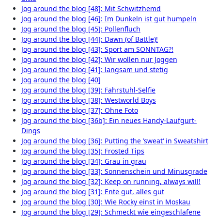
Jog around the blog [48]: Mit Schwitzhemd
Jog around the blog [46]: Im Dunkeln ist gut humpeln
Jog around the blog [45]: Pollenfluch
Jog around the blog [44]: Dawn (of Battle)!
Jog around the blog [43]: Sport am SONNTAG?!
Jog around the blog [42]: Wir wollen nur Joggen
Jog around the blog [41]: langsam und stetig
Jog around the blog [40]
Jog around the blog [39]: Fahrstuhl-Selfie
Jog around the blog [38]: Westworld Boys
Jog around the blog [37]: Ohne Foto
Jog around the blog [36b]: Ein neues Handy-Laufgurt-
Dings
Jog around the blog [36]: Putting the ’sweat‘ in Sweatshirt
Jog around the blog [35]: Frosted Tips
Jog around the blog [34]: Grau in grau
Jog around the blog [33]: Sonnenschein und Minusgrade
Jog around the blog [32]: Keep on running, always will!
Jog around the blog [31]: Ente gut, alles gut
Jog around the blog [30]: Wie Rocky einst in Moskau
Jog around the blog [29]: Schmeckt wie eingeschlafene