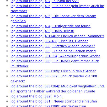
Jog around the blog [407]: 5.29km bei 5:29
Jog around the blog [406]: Ein halber geht immer, auch im
November
Jog around the blog [405]: Die Sonne vor dem Stream
genießen
Jog around the blog [404]: Lustiger title not found
Jog around the blog [403]: Hallo Herbsti
Jog around the blog [401+402]: Endlich wieder… Sommer?!
Jog around the blog [397-400]: Tschüss, Oktober
Jog around the blog [396]: Plötzlich wieder Sommer?
Jog around the blog [395]: Keine halbe Sachen mehr!
Jog around the blog [391-394]: #ZeroHungerRun-Woche
Jog around the blog [390]: Ein Halber geht immer, auch
im Oktober
Jog around the blog [388+389]: Frisch in den Oktober
Jog around the blog [385-387]: Endlich wieder die 100
geknackt
Jog around the blog [383+384]: Müdigkeit wegballern und
ein spontaner Halber während der goldenen Stunde
Jog around the blog [382]: Moini
Jog around the blog [381]: Neues Stirnband einlaufen
Jog around the blog [379+380]: #PrideRun zum