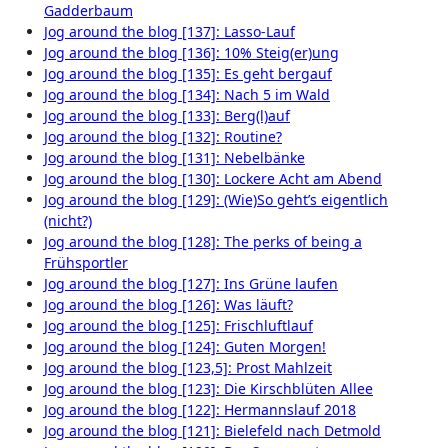
Gadderbaum
Jog around the blog [137]: Lasso-Lauf
Jog around the blog [136]: 10% Steig(er)ung
Jog around the blog [135]: Es geht bergauf
Jog around the blog [134]: Nach 5 im Wald
Jog around the blog [133]: Berg(l)auf
Jog around the blog [132]: Routine?
Jog around the blog [131]: Nebelbänke
Jog around the blog [130]: Lockere Acht am Abend
Jog around the blog [129]: (Wie)So geht’s eigentlich
(nicht?)
Jog around the blog [128]: The perks of being a
Frühsportler
Jog around the blog [127]: Ins Grüne laufen
Jog around the blog [126]: Was läuft?
Jog around the blog [125]: Frischluftlauf
Jog around the blog [124]: Guten Morgen!
Jog around the blog [123,5]: Prost Mahlzeit
Jog around the blog [123]: Die Kirschblüten Allee
Jog around the blog [122]: Hermannslauf 2018
Jog around the blog [121]: Bielefeld nach Detmold