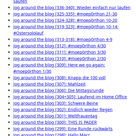
saufen
Jog around the blog [336-340]: Wieder einfach nur laufen
Jog around the blog [325-335]: #moep0rthon 21-30
Jog around the blog [324-328]: #moep0rthon 10-20
Jog around the blog [319-323]: #moep0rthon 10-14:
#Ostersololauf
Jog around the blog [313-318]: #moep0rthon 4-9
Jog around the blog [312]: #moep0rthon 4/30
Jog around the blog [311]: #moep0rthon 3/30
Jog around the blog [310]: #moep0rthon 2/30
Jog around the blog [309]: Here we go again:
#moep0rthon 1/30
Jog around the blog [308]: Knapp die 100 voll
Jog around the blog [307]: Mahlzeit
Jog around the blog [306]: Die Mittagsrunde
Jog around the blog [304+305]: Laufend im Home Office
Jog around the blog [303]: Schwere Beine
Jog around the blog [302]: Endlich wieder Regen
Jog around the blog [301]: Weltfrauentag
Jog around the blog [300]: THIS IS PADER
Jog around the blog [299]: Eine Runde rückwärts
Jog around the blog [298]: Hallo März