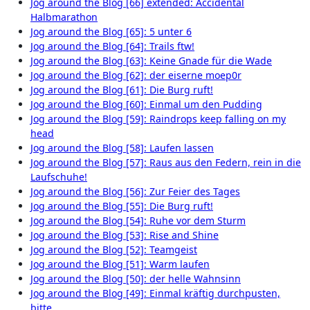
Jog around the Blog [66] extended: Accidental
Halbmarathon
Jog around the Blog [65]: 5 unter 6
Jog around the Blog [64]: Trails ftw!
Jog around the Blog [63]: Keine Gnade für die Wade
Jog around the Blog [62]: der eiserne moep0r
Jog around the Blog [61]: Die Burg ruft!
Jog around the Blog [60]: Einmal um den Pudding
Jog around the Blog [59]: Raindrops keep falling on my
head
Jog around the Blog [58]: Laufen lassen
Jog around the Blog [57]: Raus aus den Federn, rein in die
Laufschuhe!
Jog around the Blog [56]: Zur Feier des Tages
Jog around the Blog [55]: Die Burg ruft!
Jog around the Blog [54]: Ruhe vor dem Sturm
Jog around the Blog [53]: Rise and Shine
Jog around the Blog [52]: Teamgeist
Jog around the Blog [51]: Warm laufen
Jog around the Blog [50]: der helle Wahnsinn
Jog around the Blog [49]: Einmal kräftig durchpusten,
bitte