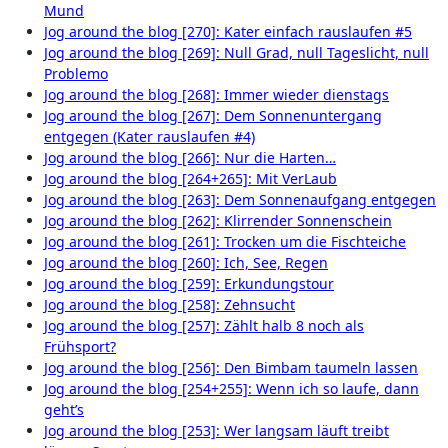
Mund
Jog around the blog [270]: Kater einfach rauslaufen #5
Jog around the blog [269]: Null Grad, null Tageslicht, null
Problemo
Jog around the blog [268]: Immer wieder dienstags
Jog around the blog [267]: Dem Sonnenuntergang
entgegen (Kater rauslaufen #4)
Jog around the blog [266]: Nur die Harten…
Jog around the blog [264+265]: Mit VerLaub
Jog around the blog [263]: Dem Sonnenaufgang entgegen
Jog around the blog [262]: Klirrender Sonnenschein
Jog around the blog [261]: Trocken um die Fischteiche
Jog around the blog [260]: Ich, See, Regen
Jog around the blog [259]: Erkundungstour
Jog around the blog [258]: Zehnsucht
Jog around the blog [257]: Zählt halb 8 noch als
Frühsport?
Jog around the blog [256]: Den Bimbam taumeln lassen
Jog around the blog [254+255]: Wenn ich so laufe, dann
geht’s
Jog around the blog [253]: Wer langsam läuft treibt