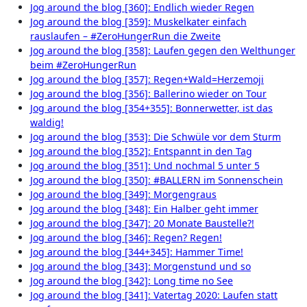
Jog around the blog [360]: Endlich wieder Regen
Jog around the blog [359]: Muskelkater einfach
rauslaufen – #ZeroHungerRun die Zweite
Jog around the blog [358]: Laufen gegen den Welthunger
beim #ZeroHungerRun
Jog around the blog [357]: Regen+Wald=Herzemoji
Jog around the blog [356]: Ballerino wieder on Tour
Jog around the blog [354+355]: Bonnerwetter, ist das
waldig!
Jog around the blog [353]: Die Schwüle vor dem Sturm
Jog around the blog [352]: Entspannt in den Tag
Jog around the blog [351]: Und nochmal 5 unter 5
Jog around the blog [350]: #BALLERN im Sonnenschein
Jog around the blog [349]: Morgengraus
Jog around the blog [348]: Ein Halber geht immer
Jog around the blog [347]: 20 Monate Baustelle?!
Jog around the blog [346]: Regen? Regen!
Jog around the blog [344+345]: Hammer Time!
Jog around the blog [343]: Morgenstund und so
Jog around the blog [342]: Long time no See
Jog around the blog [341]: Vatertag 2020: Laufen statt