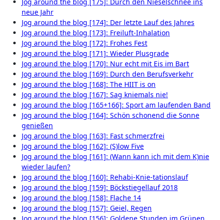
Jog around the blog [175]: Durch den Nieselschnee ins
neue Jahr
Jog around the blog [174]: Der letzte Lauf des Jahres
Jog around the blog [173]: Freiluft-Inhalation
Jog around the blog [172]: Frohes Fest
Jog around the blog [171]: Wieder Plusgrade
Jog around the blog [170]: Nur echt mit Eis im Bart
Jog around the blog [169]: Durch den Berufsverkehr
Jog around the blog [168]: The HIIT is on
Jog around the blog [167]: Sag kniemals nie!
Jog around the blog [165+166]: Sport am laufenden Band
Jog around the blog [164]: Schön schonend die Sonne
genießen
Jog around the blog [163]: Fast schmerzfrei
Jog around the blog [162]: (S)low Five
Jog around the blog [161]: (Wann kann ich mit dem K)nie
wieder laufen?
Jog around the blog [160]: Rehabi-Knie-tationslauf
Jog around the blog [159]: Böckstiegellauf 2018
Jog around the blog [158]: Flache 14
Jog around the blog [157]: Geiel, Regen
Jog around the blog [156]: Goldene Stunden im Grünen