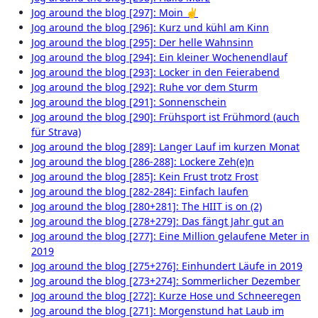
Jog around the blog [297]: Moin ✌
Jog around the blog [296]: Kurz und kühl am Kinn
Jog around the blog [295]: Der helle Wahnsinn
Jog around the blog [294]: Ein kleiner Wochenendlauf
Jog around the blog [293]: Locker in den Feierabend
Jog around the blog [292]: Ruhe vor dem Sturm
Jog around the blog [291]: Sonnenschein
Jog around the blog [290]: Frühsport ist Frühmord (auch
für Strava)
Jog around the blog [289]: Langer Lauf im kurzen Monat
Jog around the blog [286-288]: Lockere Zeh(e)n
Jog around the blog [285]: Kein Frust trotz Frost
Jog around the blog [282-284]: Einfach laufen
Jog around the blog [280+281]: The HIIT is on (2)
Jog around the blog [278+279]: Das fängt Jahr gut an
Jog around the blog [277]: Eine Million gelaufene Meter in
2019
Jog around the blog [275+276]: Einhundert Läufe in 2019
Jog around the blog [273+274]: Sommerlicher Dezember
Jog around the blog [272]: Kurze Hose und Schneeregen
Jog around the blog [271]: Morgenstund hat Laub im