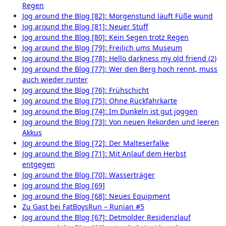
Regen
Jog around the Blog [82]: Morgenstund läuft Füße wund
Jog around the Blog [81]: Neuer Stuff
Jog around the Blog [80]: Kein Segen trotz Regen
Jog around the Blog [79]: Freilich ums Museum
Jog around the Blog [78]: Hello darkness my old friend (2)
Jog around the Blog [77]: Wer den Berg hoch rennt, muss
auch wieder runter
Jog around the Blog [76]: Frühschicht
Jog around the Blog [75]: Ohne Rückfahrkarte
Jog around the Blog [74]: Im Dunkeln ist gut joggen
Jog around the Blog [73]: Von neuen Rekorden und leeren
Akkus
Jog around the Blog [72]: Der Malteserfalke
Jog around the Blog [71]: Mit Anlauf dem Herbst
entgegen
Jog around the Blog [70]: Wasserträger
Jog around the Blog [69]
Jog around the Blog [68]: Neues Equipment
Zu Gast bei FatBoysRun – Runian #5
Jog around the Blog [67]: Detmolder Residenzlauf