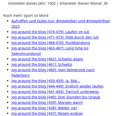
Kilometer dieses Jahr: 1002 | Kilometer diesen Monat: 36
Noch mehr Sport ist Mord
Aufraffen und Gutes tun: #movember und #moep0rthon
2023
Jog around the blog [474-479]: Laufen im Juli
Jog around the blog [471-473]: Flott durch den Juli
Jog around the blog [468-470]: Punktlandung
Jog around the blog [463-467]: Long time no
See(umrundung)
Jog around the blog [462]: Schwitzi again
Jog around the blog [461]: Schwitzi
Jog around the blog [460]: Vom Velmerstot nach
Paderborn
Jog around the blog [450-459]: Ja, Mai…
Jog around the blog [444-449]: Endlich wieder laufen
Jog around the blog [441-443]: Tierisch unterwegs
Jog around the blog [440]: Drei Stunden bis Urlaub
Jog around the blog [439]: Morgen dann!
Jog around the blog [438]: Wetter, ne?
Jog around the blog [437]: Regen-eration