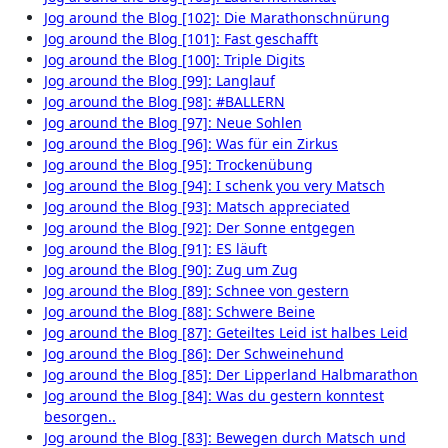
Jog around the Blog [102]: Die Marathonschnürung
Jog around the Blog [101]: Fast geschafft
Jog around the Blog [100]: Triple Digits
Jog around the Blog [99]: Langlauf
Jog around the Blog [98]: #BALLERN
Jog around the Blog [97]: Neue Sohlen
Jog around the Blog [96]: Was für ein Zirkus
Jog around the Blog [95]: Trockenübung
Jog around the Blog [94]: I schenk you very Matsch
Jog around the Blog [93]: Matsch appreciated
Jog around the Blog [92]: Der Sonne entgegen
Jog around the Blog [91]: ES läuft
Jog around the Blog [90]: Zug um Zug
Jog around the Blog [89]: Schnee von gestern
Jog around the Blog [88]: Schwere Beine
Jog around the Blog [87]: Geteiltes Leid ist halbes Leid
Jog around the Blog [86]: Der Schweinehund
Jog around the Blog [85]: Der Lipperland Halbmarathon
Jog around the Blog [84]: Was du gestern konntest
besorgen..
Jog around the Blog [83]: Bewegen durch Matsch und