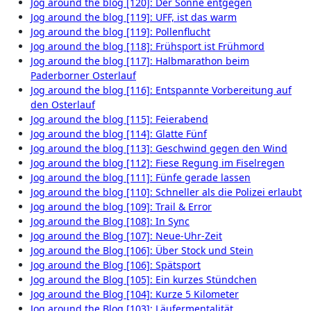
Jog around the blog [120]: Der Sonne entgegen
Jog around the blog [119]: UFF, ist das warm
Jog around the blog [119]: Pollenflucht
Jog around the blog [118]: Frühsport ist Frühmord
Jog around the blog [117]: Halbmarathon beim
Paderborner Osterlauf
Jog around the blog [116]: Entspannte Vorbereitung auf
den Osterlauf
Jog around the blog [115]: Feierabend
Jog around the blog [114]: Glatte Fünf
Jog around the blog [113]: Geschwind gegen den Wind
Jog around the blog [112]: Fiese Regung im Fiselregen
Jog around the blog [111]: Fünfe gerade lassen
Jog around the blog [110]: Schneller als die Polizei erlaubt
Jog around the blog [109]: Trail & Error
Jog around the Blog [108]: In Sync
Jog around the Blog [107]: Neue-Uhr-Zeit
Jog around the Blog [106]: Über Stock und Stein
Jog around the Blog [106]: Spätsport
Jog around the Blog [105]: Ein kurzes Stündchen
Jog around the Blog [104]: Kurze 5 Kilometer
Jog around the Blog [103]: Läufermentalität