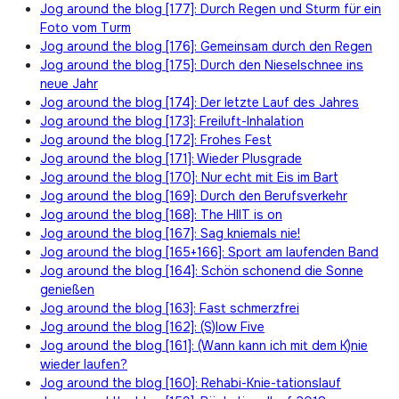
Jog around the blog [177]: Durch Regen und Sturm für ein
Foto vom Turm
Jog around the blog [176]: Gemeinsam durch den Regen
Jog around the blog [175]: Durch den Nieselschnee ins
neue Jahr
Jog around the blog [174]: Der letzte Lauf des Jahres
Jog around the blog [173]: Freiluft-Inhalation
Jog around the blog [172]: Frohes Fest
Jog around the blog [171]: Wieder Plusgrade
Jog around the blog [170]: Nur echt mit Eis im Bart
Jog around the blog [169]: Durch den Berufsverkehr
Jog around the blog [168]: The HIIT is on
Jog around the blog [167]: Sag kniemals nie!
Jog around the blog [165+166]: Sport am laufenden Band
Jog around the blog [164]: Schön schonend die Sonne
genießen
Jog around the blog [163]: Fast schmerzfrei
Jog around the blog [162]: (S)low Five
Jog around the blog [161]: (Wann kann ich mit dem K)nie
wieder laufen?
Jog around the blog [160]: Rehabi-Knie-tationslauf