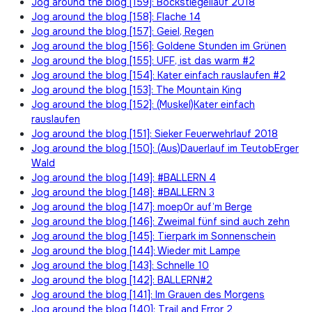
Jog around the blog [159]: Böckstiegellauf 2018
Jog around the blog [158]: Flache 14
Jog around the blog [157]: Geiel, Regen
Jog around the blog [156]: Goldene Stunden im Grünen
Jog around the blog [155]: UFF, ist das warm #2
Jog around the blog [154]: Kater einfach rauslaufen #2
Jog around the blog [153]: The Mountain King
Jog around the blog [152]: (Muskel)Kater einfach
rauslaufen
Jog around the blog [151]: Sieker Feuerwehrlauf 2018
Jog around the blog [150]: (Aus)Dauerlauf im TeutobErger
Wald
Jog around the blog [149]: #BALLERN 4
Jog around the blog [148]: #BALLERN 3
Jog around the blog [147]: moep0r auf’m Berge
Jog around the blog [146]: Zweimal fünf sind auch zehn
Jog around the blog [145]: Tierpark im Sonnenschein
Jog around the blog [144]: Wieder mit Lampe
Jog around the blog [143]: Schnelle 10
Jog around the blog [142]: BALLERN#2
Jog around the blog [141]: Im Grauen des Morgens
Jog around the blog [140]: Trail and Error 2