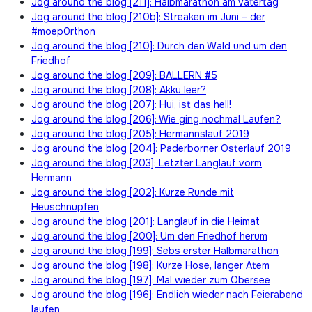
Jog around the blog [211]: Halbmarathon am Vatertag
Jog around the blog [210b]: Streaken im Juni – der
#moep0rthon
Jog around the blog [210]: Durch den Wald und um den
Friedhof
Jog around the blog [209]: BALLERN #5
Jog around the blog [208]: Akku leer?
Jog around the blog [207]: Hui, ist das hell!
Jog around the blog [206]: Wie ging nochmal Laufen?
Jog around the blog [205]: Hermannslauf 2019
Jog around the blog [204]: Paderborner Osterlauf 2019
Jog around the blog [203]: Letzter Langlauf vorm
Hermann
Jog around the blog [202]: Kurze Runde mit
Heuschnupfen
Jog around the blog [201]: Langlauf in die Heimat
Jog around the blog [200]: Um den Friedhof herum
Jog around the blog [199]: Sebs erster Halbmarathon
Jog around the blog [198]: Kurze Hose, langer Atem
Jog around the blog [197]: Mal wieder zum Obersee
Jog around the blog [196]: Endlich wieder nach Feierabend
laufen