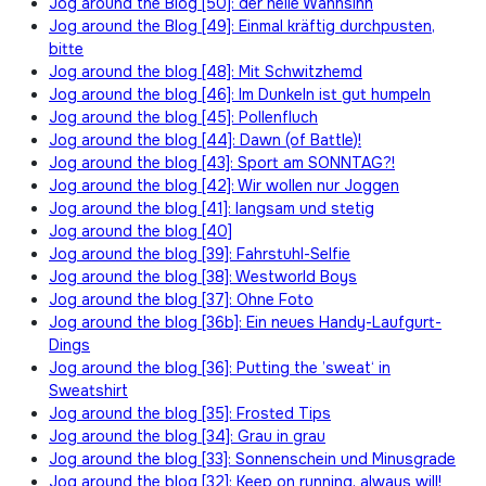
Jog around the Blog [50]: der helle Wahnsinn
Jog around the Blog [49]: Einmal kräftig durchpusten,
bitte
Jog around the blog [48]: Mit Schwitzhemd
Jog around the blog [46]: Im Dunkeln ist gut humpeln
Jog around the blog [45]: Pollenfluch
Jog around the blog [44]: Dawn (of Battle)!
Jog around the blog [43]: Sport am SONNTAG?!
Jog around the blog [42]: Wir wollen nur Joggen
Jog around the blog [41]: langsam und stetig
Jog around the blog [40]
Jog around the blog [39]: Fahrstuhl-Selfie
Jog around the blog [38]: Westworld Boys
Jog around the blog [37]: Ohne Foto
Jog around the blog [36b]: Ein neues Handy-Laufgurt-
Dings
Jog around the blog [36]: Putting the ’sweat‘ in
Sweatshirt
Jog around the blog [35]: Frosted Tips
Jog around the blog [34]: Grau in grau
Jog around the blog [33]: Sonnenschein und Minusgrade
Jog around the blog [32]: Keep on running, always will!