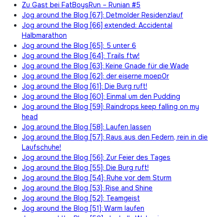
Zu Gast bei FatBoysRun – Runian #5
Jog around the Blog [67]: Detmolder Residenzlauf
Jog around the Blog [66] extended: Accidental
Halbmarathon
Jog around the Blog [65]: 5 unter 6
Jog around the Blog [64]: Trails ftw!
Jog around the Blog [63]: Keine Gnade für die Wade
Jog around the Blog [62]: der eiserne moep0r
Jog around the Blog [61]: Die Burg ruft!
Jog around the Blog [60]: Einmal um den Pudding
Jog around the Blog [59]: Raindrops keep falling on my
head
Jog around the Blog [58]: Laufen lassen
Jog around the Blog [57]: Raus aus den Federn, rein in die
Laufschuhe!
Jog around the Blog [56]: Zur Feier des Tages
Jog around the Blog [55]: Die Burg ruft!
Jog around the Blog [54]: Ruhe vor dem Sturm
Jog around the Blog [53]: Rise and Shine
Jog around the Blog [52]: Teamgeist
Jog around the Blog [51]: Warm laufen