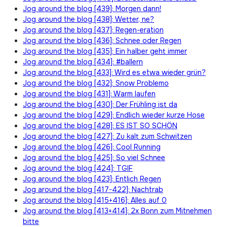
Jog around the blog [439]: Morgen dann!
Jog around the blog [438]: Wetter, ne?
Jog around the blog [437]: Regen-eration
Jog around the blog [436]: Schnee oder Regen
Jog around the blog [435]: Ein halber geht immer
Jog around the blog [434]: #ballern
Jog around the blog [433]: Wird es etwa wieder grün?
Jog around the blog [432]: Snow Problemo
Jog around the blog [431]: Warm laufen
Jog around the blog [430]: Der Frühling ist da
Jog around the blog [429]: Endlich wieder kurze Hose
Jog around the blog [428]: ES IST SO SCHÖN
Jog around the blog [427]: Zu kalt zum Schwitzen
Jog around the blog [426]: Cool Running
Jog around the blog [425]: So viel Schnee
Jog around the blog [424]: TGIF
Jog around the blog [423]: Entlich Regen
Jog around the blog [417-422]: Nachtrab
Jog around the blog [415+416]: Alles auf 0
Jog around the blog [413+414]: 2x Bonn zum Mitnehmen
bitte