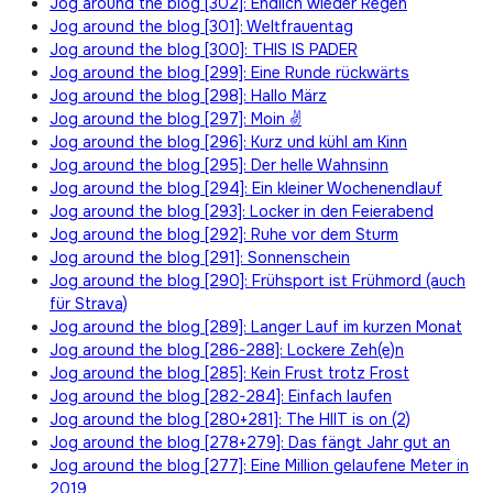
Jog around the blog [302]: Endlich wieder Regen
Jog around the blog [301]: Weltfrauentag
Jog around the blog [300]: THIS IS PADER
Jog around the blog [299]: Eine Runde rückwärts
Jog around the blog [298]: Hallo März
Jog around the blog [297]: Moin ✌
Jog around the blog [296]: Kurz und kühl am Kinn
Jog around the blog [295]: Der helle Wahnsinn
Jog around the blog [294]: Ein kleiner Wochenendlauf
Jog around the blog [293]: Locker in den Feierabend
Jog around the blog [292]: Ruhe vor dem Sturm
Jog around the blog [291]: Sonnenschein
Jog around the blog [290]: Frühsport ist Frühmord (auch
für Strava)
Jog around the blog [289]: Langer Lauf im kurzen Monat
Jog around the blog [286-288]: Lockere Zeh(e)n
Jog around the blog [285]: Kein Frust trotz Frost
Jog around the blog [282-284]: Einfach laufen
Jog around the blog [280+281]: The HIIT is on (2)
Jog around the blog [278+279]: Das fängt Jahr gut an
Jog around the blog [277]: Eine Million gelaufene Meter in
2019