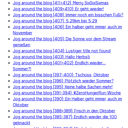
Jog around the blog [411+412]: Merry SixSixSixmas
Jog around the blog [409+410]: Er geht wieder!
Jog around the blog [408]: Immer noch ein bisschen Fußi?
Jog around the blog [407]: 5.29km bei 5:29
Jog around the blog [406]: Ein halber geht immer, auch im
November
Jog around the blog [405]: Die Sonne vor dem Stream
genießen
Jog around the blog [404]: Lustiger title not found
Jog around the blog [403]: Hallo Herbsti
Jog around the blog [401+402]: Endlich wieder…
Sommer?!
Jog around the blog [397-400]: Tschüss, Oktober
Jog around the blog [396]: Plötzlich wieder Sommer?
Jog around the blog [395]: Keine halbe Sachen mehr!
Jog around the blog [391-394]: #ZeroHungerRun-Woche
Jog around the blog [390]: Ein Halber geht immer, auch im
Oktober
Jog around the blog [388+389]: Frisch in den Oktober
Jog around the blog [385-387]: Endlich wieder die 100
geknackt