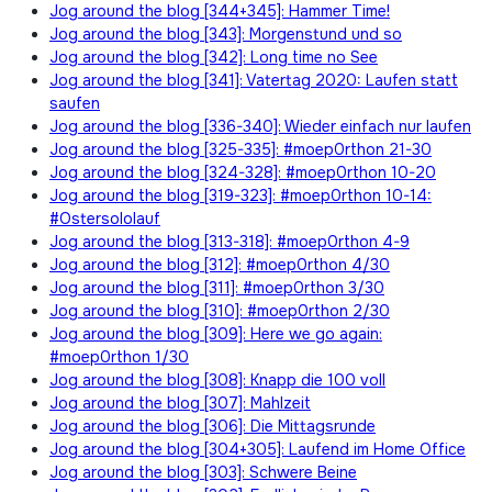
Jog around the blog [344+345]: Hammer Time!
Jog around the blog [343]: Morgenstund und so
Jog around the blog [342]: Long time no See
Jog around the blog [341]: Vatertag 2020: Laufen statt
saufen
Jog around the blog [336-340]: Wieder einfach nur laufen
Jog around the blog [325-335]: #moep0rthon 21-30
Jog around the blog [324-328]: #moep0rthon 10-20
Jog around the blog [319-323]: #moep0rthon 10-14:
#Ostersololauf
Jog around the blog [313-318]: #moep0rthon 4-9
Jog around the blog [312]: #moep0rthon 4/30
Jog around the blog [311]: #moep0rthon 3/30
Jog around the blog [310]: #moep0rthon 2/30
Jog around the blog [309]: Here we go again:
#moep0rthon 1/30
Jog around the blog [308]: Knapp die 100 voll
Jog around the blog [307]: Mahlzeit
Jog around the blog [306]: Die Mittagsrunde
Jog around the blog [304+305]: Laufend im Home Office
Jog around the blog [303]: Schwere Beine