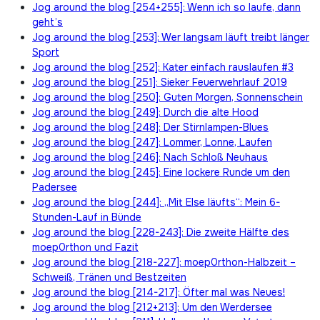
Jog around the blog [254+255]: Wenn ich so laufe, dann
geht’s
Jog around the blog [253]: Wer langsam läuft treibt länger
Sport
Jog around the blog [252]: Kater einfach rauslaufen #3
Jog around the blog [251]: Sieker Feuerwehrlauf 2019
Jog around the blog [250]: Guten Morgen, Sonnenschein
Jog around the blog [249]: Durch die alte Hood
Jog around the blog [248]: Der Stirnlampen-Blues
Jog around the blog [247]: Lommer, Lonne, Laufen
Jog around the blog [246]: Nach Schloß Neuhaus
Jog around the blog [245]: Eine lockere Runde um den
Padersee
Jog around the blog [244]: „Mit Else läufts“: Mein 6-
Stunden-Lauf in Bünde
Jog around the blog [228-243]: Die zweite Hälfte des
moep0rthon und Fazit
Jog around the blog [218-227]: moep0rthon-Halbzeit –
Schweiß, Tränen und Bestzeiten
Jog around the blog [214-217]: Öfter mal was Neues!
Jog around the blog [212+213]: Um den Werdersee