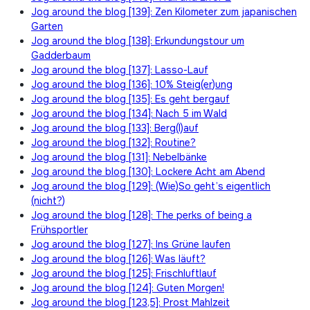
Jog around the blog [139]: Zen Kilometer zum japanischen
Garten
Jog around the blog [138]: Erkundungstour um
Gadderbaum
Jog around the blog [137]: Lasso-Lauf
Jog around the blog [136]: 10% Steig(er)ung
Jog around the blog [135]: Es geht bergauf
Jog around the blog [134]: Nach 5 im Wald
Jog around the blog [133]: Berg(l)auf
Jog around the blog [132]: Routine?
Jog around the blog [131]: Nebelbänke
Jog around the blog [130]: Lockere Acht am Abend
Jog around the blog [129]: (Wie)So geht’s eigentlich
(nicht?)
Jog around the blog [128]: The perks of being a
Frühsportler
Jog around the blog [127]: Ins Grüne laufen
Jog around the blog [126]: Was läuft?
Jog around the blog [125]: Frischluftlauf
Jog around the blog [124]: Guten Morgen!
Jog around the blog [123,5]: Prost Mahlzeit