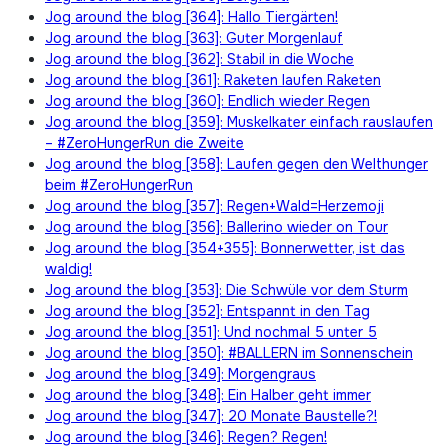
Jog around the blog [364]: Hallo Tiergärten!
Jog around the blog [363]: Guter Morgenlauf
Jog around the blog [362]: Stabil in die Woche
Jog around the blog [361]: Raketen laufen Raketen
Jog around the blog [360]: Endlich wieder Regen
Jog around the blog [359]: Muskelkater einfach rauslaufen
– #ZeroHungerRun die Zweite
Jog around the blog [358]: Laufen gegen den Welthunger
beim #ZeroHungerRun
Jog around the blog [357]: Regen+Wald=Herzemoji
Jog around the blog [356]: Ballerino wieder on Tour
Jog around the blog [354+355]: Bonnerwetter, ist das
waldig!
Jog around the blog [353]: Die Schwüle vor dem Sturm
Jog around the blog [352]: Entspannt in den Tag
Jog around the blog [351]: Und nochmal 5 unter 5
Jog around the blog [350]: #BALLERN im Sonnenschein
Jog around the blog [349]: Morgengraus
Jog around the blog [348]: Ein Halber geht immer
Jog around the blog [347]: 20 Monate Baustelle?!
Jog around the blog [346]: Regen? Regen!