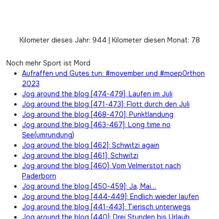
Kilometer dieses Jahr: 944 | Kilometer diesen Monat: 78
Noch mehr Sport ist Mord
Aufraffen und Gutes tun: #movember und #moep0rthon
2023
Jog around the blog [474-479]: Laufen im Juli
Jog around the blog [471-473]: Flott durch den Juli
Jog around the blog [468-470]: Punktlandung
Jog around the blog [463-467]: Long time no
See(umrundung)
Jog around the blog [462]: Schwitzi again
Jog around the blog [461]: Schwitzi
Jog around the blog [460]: Vom Velmerstot nach
Paderborn
Jog around the blog [450-459]: Ja, Mai…
Jog around the blog [444-449]: Endlich wieder laufen
Jog around the blog [441-443]: Tierisch unterwegs
Jog around the blog [440]: Drei Stunden bis Urlaub