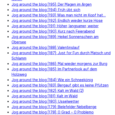
Jog around the blog [195]: Der Magen im Argen
Jog around the blog [194]: Früh übt sich
Jog around the blog [193]: Was man nicht im Kopf hat…
Jog around the blog [192]: Endlich wieder kurze Hose
Jog around the blog [191]: Höher, langsamer, weiter
Jog around the blog [190]: Kurz nach Feierabend
Jog around the blog [189]: Heikel Sonnenschein am
Obersee
Jog around the blog [188]: Valentinslauf
Jog around the blog [187]: Just for Fun durch Matsch und
Schlamm
Jog around the blog [186]: Mal wieder morgens zur Burg
Jog around the blog [185]: Im Partnerlook auf dem
Holzweg
Jog around the blog [184]: Wie ein Schneekönig
Jog around the blog [183]: Bergauf gibt es keine Pfützen
Jog around the blog [182]: Kalt im Wald (2)
Jog around the blog [181]: Kalt im Wald
Jog around the blog [180]: Usselwetter
Jog around the blog [179]: Bielefelder Nebelberge
Jog around the blog [178]: 0 Grad – 0 Problemo