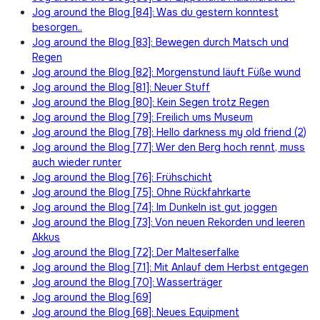
Jog around the Blog [84]: Was du gestern konntest
besorgen..
Jog around the Blog [83]: Bewegen durch Matsch und
Regen
Jog around the Blog [82]: Morgenstund läuft Füße wund
Jog around the Blog [81]: Neuer Stuff
Jog around the Blog [80]: Kein Segen trotz Regen
Jog around the Blog [79]: Freilich ums Museum
Jog around the Blog [78]: Hello darkness my old friend (2)
Jog around the Blog [77]: Wer den Berg hoch rennt, muss
auch wieder runter
Jog around the Blog [76]: Frühschicht
Jog around the Blog [75]: Ohne Rückfahrkarte
Jog around the Blog [74]: Im Dunkeln ist gut joggen
Jog around the Blog [73]: Von neuen Rekorden und leeren
Akkus
Jog around the Blog [72]: Der Malteserfalke
Jog around the Blog [71]: Mit Anlauf dem Herbst entgegen
Jog around the Blog [70]: Wasserträger
Jog around the Blog [69]
Jog around the Blog [68]: Neues Equipment