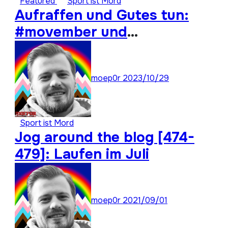
Featured
Sport ist Mord
Aufraffen und Gutes tun:
#movember und
#moep0rthon 2023
moep0r
2023/10/29
Sport ist Mord
Jog around the blog [474-
479]: Laufen im Juli
moep0r
2021/09/01