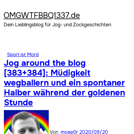
Zum
Inhalt
OMGWTFBBQ1337.de
springen
Dein Lieblingsblog für Jog- und Zockgeschichten
Sport ist Mord
Jog around the blog
[383+384]: Müdigkeit
wegballern und ein spontaner
Halber während der goldenen
Stunde
Von
moep0r
2020/09/20