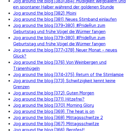
Jog around the blog [383+384]: Müdigkeit wegballern und
ein spontaner Halber während der goldenen Stunde
Jog around the blog [382]: Moini
Jog around the blog [381]: Neues Stirnband einlaufen
Jog around the blog [379+380]: #PrideRun zum
Geburtstag und frühe Vögel die Würmer fangen
Jog around the blog [379+380]: #PrideRun zum
Geburtstag und frühe Vögel die Würmer fangen
Jog around the blog [377+378]: Neuer Monat – neues
Glück?
Jog around the blog [376]: Von Weinbergen und
Tränenhügeln
Jog around the blog [374+375]: Return of the Stirnlampe
Jog around the blog [373]: Schwitzigkeit kennt keine
Grenzen
Jog around the blog [372]: Guten Morgen
Jog around the blog [371]: Hitzefrei?
Jog around the blog [370]: Morning Glory
Jog around the blog [369]: The heat is on
Jog around the blog [368]: Mittagsschwitze 2
Jog around the blog [367]: Mittagsschwitze
Jog around the blog [366]: Bergfest!