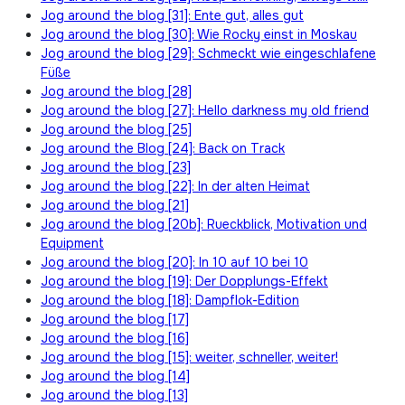
Jog around the blog [31]: Ente gut, alles gut
Jog around the blog [30]: Wie Rocky einst in Moskau
Jog around the blog [29]: Schmeckt wie eingeschlafene
Füße
Jog around the blog [28]
Jog around the blog [27]: Hello darkness my old friend
Jog around the blog [25]
Jog around the Blog [24]: Back on Track
Jog around the blog [23]
Jog around the blog [22]: In der alten Heimat
Jog around the blog [21]
Jog around the blog [20b]: Rueckblick, Motivation und
Equipment
Jog around the blog [20]: In 10 auf 10 bei 10
Jog around the blog [19]: Der Dopplungs-Effekt
Jog around the blog [18]: Dampflok-Edition
Jog around the blog [17]
Jog around the blog [16]
Jog around the blog [15]: weiter, schneller, weiter!
Jog around the blog [14]
Jog around the blog [13]