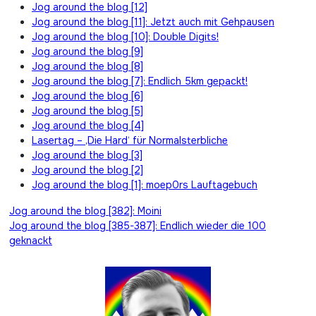
Jog around the blog [12]
Jog around the blog [11]: Jetzt auch mit Gehpausen
Jog around the blog [10]: Double Digits!
Jog around the blog [9]
Jog around the blog [8]
Jog around the blog [7]: Endlich 5km gepackt!
Jog around the blog [6]
Jog around the blog [5]
Jog around the blog [4]
Lasertag – ‚Die Hard‘ für Normalsterbliche
Jog around the blog [3]
Jog around the blog [2]
Jog around the blog [1]: moep0rs Lauftagebuch
Beitragsnavigation
Jog around the blog [382]: Moini
Jog around the blog [385-387]: Endlich wieder die 100
geknackt