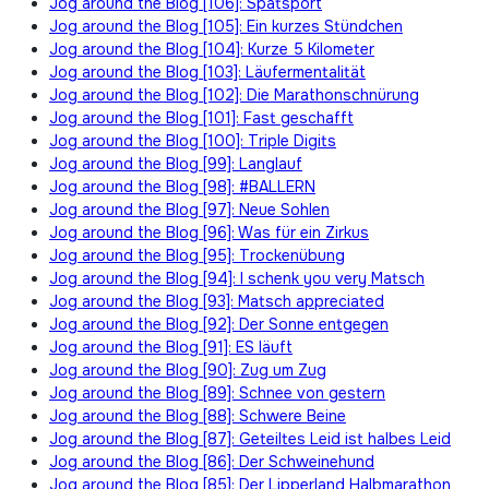
Jog around the Blog [106]: Spätsport
Jog around the Blog [105]: Ein kurzes Stündchen
Jog around the Blog [104]: Kurze 5 Kilometer
Jog around the Blog [103]: Läufermentalität
Jog around the Blog [102]: Die Marathonschnürung
Jog around the Blog [101]: Fast geschafft
Jog around the Blog [100]: Triple Digits
Jog around the Blog [99]: Langlauf
Jog around the Blog [98]: #BALLERN
Jog around the Blog [97]: Neue Sohlen
Jog around the Blog [96]: Was für ein Zirkus
Jog around the Blog [95]: Trockenübung
Jog around the Blog [94]: I schenk you very Matsch
Jog around the Blog [93]: Matsch appreciated
Jog around the Blog [92]: Der Sonne entgegen
Jog around the Blog [91]: ES läuft
Jog around the Blog [90]: Zug um Zug
Jog around the Blog [89]: Schnee von gestern
Jog around the Blog [88]: Schwere Beine
Jog around the Blog [87]: Geteiltes Leid ist halbes Leid
Jog around the Blog [86]: Der Schweinehund
Jog around the Blog [85]: Der Lipperland Halbmarathon