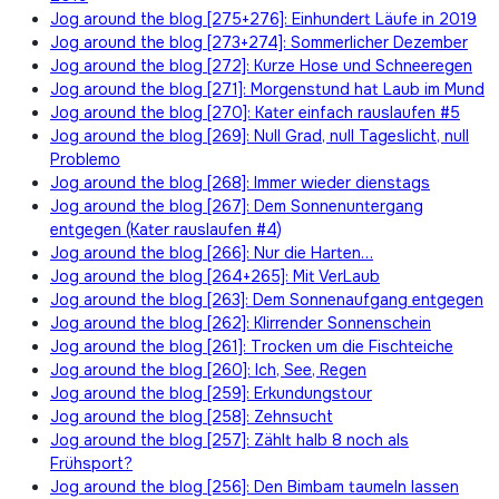
Jog around the blog [275+276]: Einhundert Läufe in 2019
Jog around the blog [273+274]: Sommerlicher Dezember
Jog around the blog [272]: Kurze Hose und Schneeregen
Jog around the blog [271]: Morgenstund hat Laub im Mund
Jog around the blog [270]: Kater einfach rauslaufen #5
Jog around the blog [269]: Null Grad, null Tageslicht, null
Problemo
Jog around the blog [268]: Immer wieder dienstags
Jog around the blog [267]: Dem Sonnenuntergang
entgegen (Kater rauslaufen #4)
Jog around the blog [266]: Nur die Harten…
Jog around the blog [264+265]: Mit VerLaub
Jog around the blog [263]: Dem Sonnenaufgang entgegen
Jog around the blog [262]: Klirrender Sonnenschein
Jog around the blog [261]: Trocken um die Fischteiche
Jog around the blog [260]: Ich, See, Regen
Jog around the blog [259]: Erkundungstour
Jog around the blog [258]: Zehnsucht
Jog around the blog [257]: Zählt halb 8 noch als
Frühsport?
Jog around the blog [256]: Den Bimbam taumeln lassen