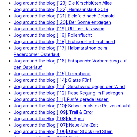
Jog around the blog [123]: Die Kirschblüten Allee
Jog around the blog [122]: Hermannslauf 2018
Jog around the blog [121]: Bielefeld nach Detmold
Jog around the blog [120]: Der Sonne entgegen
Jog around the blog [119]: UFF, ist das warm
Jog around the blog [119]: Pollenflucht
Jog around the blog [118]: Frühsport ist Frühmord
Jog around the blog [117]: Halbmarathon beim
Paderborner Osterlauf
Jog around the blog [116]: Entspannte Vorbereitung auf
den Osterlauf
Jog around the blog [115]: Feierabend
Jog around the blog [114]: Glatte Fünf
Jog around the blog [113]: Geschwind gegen den Wind
Jog around the blog [112]: Fiese Regung im Fiselregen
Jog around the blog [111]: Fünfe gerade lassen
Jog around the blog [110]: Schneller als die Polizei erlaubt
Jog around the blog [109]: Trail & Error
Jog around the Blog [108]: In Sync
Jog around the Blog [107]: Neue-Uhr-Zeit
Jog around the Blog [106]: Über Stock und Stein