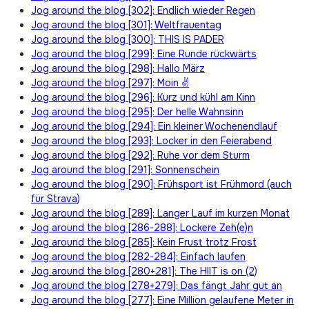
Jog around the blog [302]: Endlich wieder Regen
Jog around the blog [301]: Weltfrauentag
Jog around the blog [300]: THIS IS PADER
Jog around the blog [299]: Eine Runde rückwärts
Jog around the blog [298]: Hallo März
Jog around the blog [297]: Moin ✌
Jog around the blog [296]: Kurz und kühl am Kinn
Jog around the blog [295]: Der helle Wahnsinn
Jog around the blog [294]: Ein kleiner Wochenendlauf
Jog around the blog [293]: Locker in den Feierabend
Jog around the blog [292]: Ruhe vor dem Sturm
Jog around the blog [291]: Sonnenschein
Jog around the blog [290]: Frühsport ist Frühmord (auch
für Strava)
Jog around the blog [289]: Langer Lauf im kurzen Monat
Jog around the blog [286-288]: Lockere Zeh(e)n
Jog around the blog [285]: Kein Frust trotz Frost
Jog around the blog [282-284]: Einfach laufen
Jog around the blog [280+281]: The HIIT is on (2)
Jog around the blog [278+279]: Das fängt Jahr gut an
Jog around the blog [277]: Eine Million gelaufene Meter in