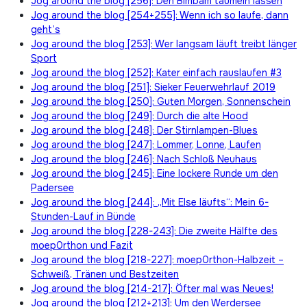
Jog around the blog [256]: Den Bimbam taumeln lassen
Jog around the blog [254+255]: Wenn ich so laufe, dann
geht’s
Jog around the blog [253]: Wer langsam läuft treibt länger
Sport
Jog around the blog [252]: Kater einfach rauslaufen #3
Jog around the blog [251]: Sieker Feuerwehrlauf 2019
Jog around the blog [250]: Guten Morgen, Sonnenschein
Jog around the blog [249]: Durch die alte Hood
Jog around the blog [248]: Der Stirnlampen-Blues
Jog around the blog [247]: Lommer, Lonne, Laufen
Jog around the blog [246]: Nach Schloß Neuhaus
Jog around the blog [245]: Eine lockere Runde um den
Padersee
Jog around the blog [244]: „Mit Else läufts“: Mein 6-
Stunden-Lauf in Bünde
Jog around the blog [228-243]: Die zweite Hälfte des
moep0rthon und Fazit
Jog around the blog [218-227]: moep0rthon-Halbzeit –
Schweiß, Tränen und Bestzeiten
Jog around the blog [214-217]: Öfter mal was Neues!
Jog around the blog [212+213]: Um den Werdersee