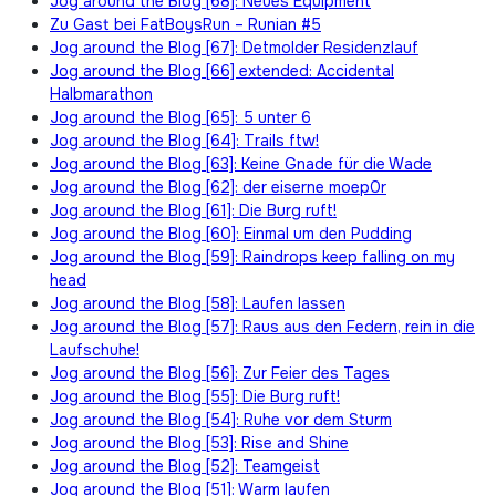
Jog around the Blog [68]: Neues Equipment
Zu Gast bei FatBoysRun – Runian #5
Jog around the Blog [67]: Detmolder Residenzlauf
Jog around the Blog [66] extended: Accidental
Halbmarathon
Jog around the Blog [65]: 5 unter 6
Jog around the Blog [64]: Trails ftw!
Jog around the Blog [63]: Keine Gnade für die Wade
Jog around the Blog [62]: der eiserne moep0r
Jog around the Blog [61]: Die Burg ruft!
Jog around the Blog [60]: Einmal um den Pudding
Jog around the Blog [59]: Raindrops keep falling on my
head
Jog around the Blog [58]: Laufen lassen
Jog around the Blog [57]: Raus aus den Federn, rein in die
Laufschuhe!
Jog around the Blog [56]: Zur Feier des Tages
Jog around the Blog [55]: Die Burg ruft!
Jog around the Blog [54]: Ruhe vor dem Sturm
Jog around the Blog [53]: Rise and Shine
Jog around the Blog [52]: Teamgeist
Jog around the Blog [51]: Warm laufen