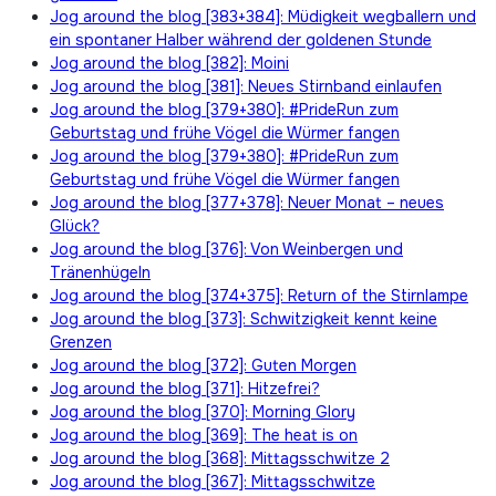
Jog around the blog [383+384]: Müdigkeit wegballern und
ein spontaner Halber während der goldenen Stunde
Jog around the blog [382]: Moini
Jog around the blog [381]: Neues Stirnband einlaufen
Jog around the blog [379+380]: #PrideRun zum
Geburtstag und frühe Vögel die Würmer fangen
Jog around the blog [379+380]: #PrideRun zum
Geburtstag und frühe Vögel die Würmer fangen
Jog around the blog [377+378]: Neuer Monat – neues
Glück?
Jog around the blog [376]: Von Weinbergen und
Tränenhügeln
Jog around the blog [374+375]: Return of the Stirnlampe
Jog around the blog [373]: Schwitzigkeit kennt keine
Grenzen
Jog around the blog [372]: Guten Morgen
Jog around the blog [371]: Hitzefrei?
Jog around the blog [370]: Morning Glory
Jog around the blog [369]: The heat is on
Jog around the blog [368]: Mittagsschwitze 2
Jog around the blog [367]: Mittagsschwitze