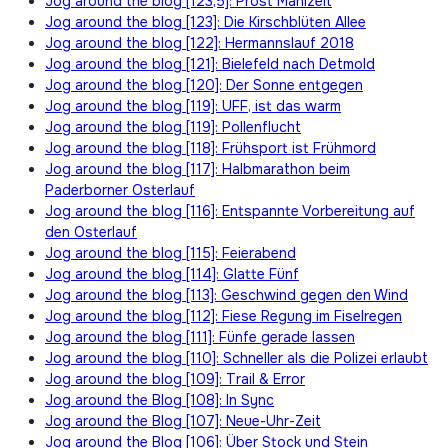
Jog around the blog [123,5]: Prost Mahlzeit
Jog around the blog [123]: Die Kirschblüten Allee
Jog around the blog [122]: Hermannslauf 2018
Jog around the blog [121]: Bielefeld nach Detmold
Jog around the blog [120]: Der Sonne entgegen
Jog around the blog [119]: UFF, ist das warm
Jog around the blog [119]: Pollenflucht
Jog around the blog [118]: Frühsport ist Frühmord
Jog around the blog [117]: Halbmarathon beim
Paderborner Osterlauf
Jog around the blog [116]: Entspannte Vorbereitung auf
den Osterlauf
Jog around the blog [115]: Feierabend
Jog around the blog [114]: Glatte Fünf
Jog around the blog [113]: Geschwind gegen den Wind
Jog around the blog [112]: Fiese Regung im Fiselregen
Jog around the blog [111]: Fünfe gerade lassen
Jog around the blog [110]: Schneller als die Polizei erlaubt
Jog around the blog [109]: Trail & Error
Jog around the Blog [108]: In Sync
Jog around the Blog [107]: Neue-Uhr-Zeit
Jog around the Blog [106]: Über Stock und Stein