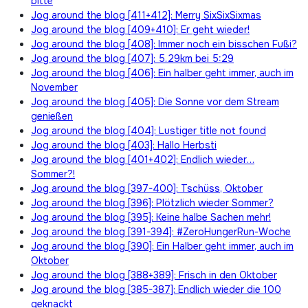
bitte
Jog around the blog [411+412]: Merry SixSixSixmas
Jog around the blog [409+410]: Er geht wieder!
Jog around the blog [408]: Immer noch ein bisschen Fußi?
Jog around the blog [407]: 5.29km bei 5:29
Jog around the blog [406]: Ein halber geht immer, auch im
November
Jog around the blog [405]: Die Sonne vor dem Stream
genießen
Jog around the blog [404]: Lustiger title not found
Jog around the blog [403]: Hallo Herbsti
Jog around the blog [401+402]: Endlich wieder…
Sommer?!
Jog around the blog [397-400]: Tschüss, Oktober
Jog around the blog [396]: Plötzlich wieder Sommer?
Jog around the blog [395]: Keine halbe Sachen mehr!
Jog around the blog [391-394]: #ZeroHungerRun-Woche
Jog around the blog [390]: Ein Halber geht immer, auch im
Oktober
Jog around the blog [388+389]: Frisch in den Oktober
Jog around the blog [385-387]: Endlich wieder die 100
geknackt