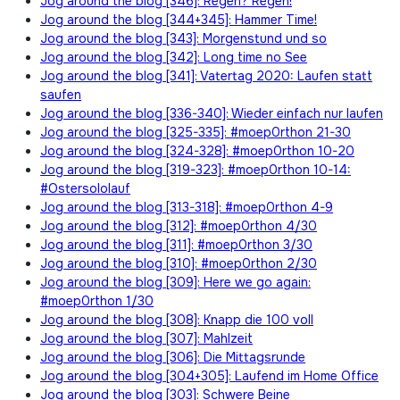
Jog around the blog [346]: Regen? Regen!
Jog around the blog [344+345]: Hammer Time!
Jog around the blog [343]: Morgenstund und so
Jog around the blog [342]: Long time no See
Jog around the blog [341]: Vatertag 2020: Laufen statt
saufen
Jog around the blog [336-340]: Wieder einfach nur laufen
Jog around the blog [325-335]: #moep0rthon 21-30
Jog around the blog [324-328]: #moep0rthon 10-20
Jog around the blog [319-323]: #moep0rthon 10-14:
#Ostersololauf
Jog around the blog [313-318]: #moep0rthon 4-9
Jog around the blog [312]: #moep0rthon 4/30
Jog around the blog [311]: #moep0rthon 3/30
Jog around the blog [310]: #moep0rthon 2/30
Jog around the blog [309]: Here we go again:
#moep0rthon 1/30
Jog around the blog [308]: Knapp die 100 voll
Jog around the blog [307]: Mahlzeit
Jog around the blog [306]: Die Mittagsrunde
Jog around the blog [304+305]: Laufend im Home Office
Jog around the blog [303]: Schwere Beine