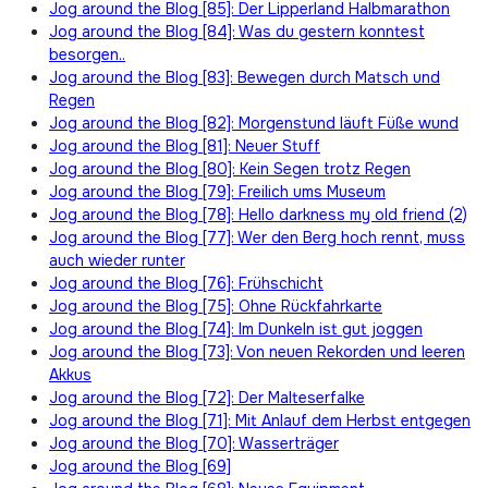
Jog around the Blog [85]: Der Lipperland Halbmarathon
Jog around the Blog [84]: Was du gestern konntest
besorgen..
Jog around the Blog [83]: Bewegen durch Matsch und
Regen
Jog around the Blog [82]: Morgenstund läuft Füße wund
Jog around the Blog [81]: Neuer Stuff
Jog around the Blog [80]: Kein Segen trotz Regen
Jog around the Blog [79]: Freilich ums Museum
Jog around the Blog [78]: Hello darkness my old friend (2)
Jog around the Blog [77]: Wer den Berg hoch rennt, muss
auch wieder runter
Jog around the Blog [76]: Frühschicht
Jog around the Blog [75]: Ohne Rückfahrkarte
Jog around the Blog [74]: Im Dunkeln ist gut joggen
Jog around the Blog [73]: Von neuen Rekorden und leeren
Akkus
Jog around the Blog [72]: Der Malteserfalke
Jog around the Blog [71]: Mit Anlauf dem Herbst entgegen
Jog around the Blog [70]: Wasserträger
Jog around the Blog [69]