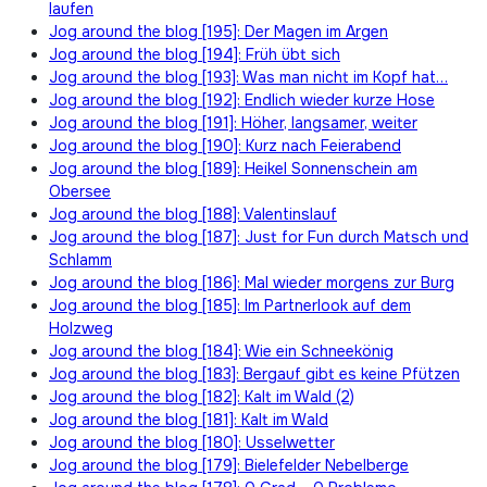
laufen
Jog around the blog [195]: Der Magen im Argen
Jog around the blog [194]: Früh übt sich
Jog around the blog [193]: Was man nicht im Kopf hat…
Jog around the blog [192]: Endlich wieder kurze Hose
Jog around the blog [191]: Höher, langsamer, weiter
Jog around the blog [190]: Kurz nach Feierabend
Jog around the blog [189]: Heikel Sonnenschein am
Obersee
Jog around the blog [188]: Valentinslauf
Jog around the blog [187]: Just for Fun durch Matsch und
Schlamm
Jog around the blog [186]: Mal wieder morgens zur Burg
Jog around the blog [185]: Im Partnerlook auf dem
Holzweg
Jog around the blog [184]: Wie ein Schneekönig
Jog around the blog [183]: Bergauf gibt es keine Pfützen
Jog around the blog [182]: Kalt im Wald (2)
Jog around the blog [181]: Kalt im Wald
Jog around the blog [180]: Usselwetter
Jog around the blog [179]: Bielefelder Nebelberge