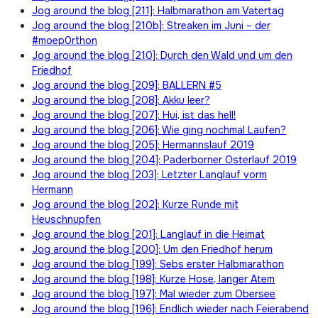
Jog around the blog [211]: Halbmarathon am Vatertag
Jog around the blog [210b]: Streaken im Juni – der
#moep0rthon
Jog around the blog [210]: Durch den Wald und um den
Friedhof
Jog around the blog [209]: BALLERN #5
Jog around the blog [208]: Akku leer?
Jog around the blog [207]: Hui, ist das hell!
Jog around the blog [206]: Wie ging nochmal Laufen?
Jog around the blog [205]: Hermannslauf 2019
Jog around the blog [204]: Paderborner Osterlauf 2019
Jog around the blog [203]: Letzter Langlauf vorm
Hermann
Jog around the blog [202]: Kurze Runde mit
Heuschnupfen
Jog around the blog [201]: Langlauf in die Heimat
Jog around the blog [200]: Um den Friedhof herum
Jog around the blog [199]: Sebs erster Halbmarathon
Jog around the blog [198]: Kurze Hose, langer Atem
Jog around the blog [197]: Mal wieder zum Obersee
Jog around the blog [196]: Endlich wieder nach Feierabend