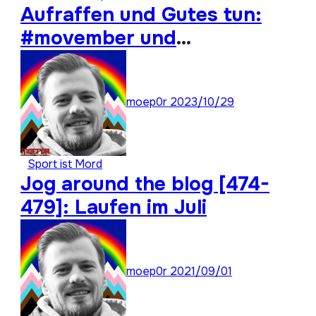
Aufraffen und Gutes tun:
#movember und
#moep0rthon 2023
moep0r
2023/10/29
Sport ist Mord
Jog around the blog [474-
479]: Laufen im Juli
moep0r
2021/09/01