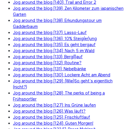
Jog around the blog [140]: Trail and Error 2
Jog around the blog [139]: Zen Kilometer zum japanischen
Garten
Jog around the blog [138]: Erkundungstour um
Gadderbaum
Jog around the blog [137]: Lasso-Lauf
Jog around the blog [136]: 10% Steig(er)ung
Jog around the blog [135]: Es geht bergauf
Jog around the blog [134]: Nach 5 im Wald
Jog around the blog [133]: Berg(l)auf
Jog around the blog [132]: Routine?
Jog around the blog [131]: Nebelbänke
Jog around the blog [130]: Lockere Acht am Abend
Jog around the blog [129]: (Wie)So geht’s eigentlich
(nicht?)
Jog around the blog [128]: The perks of being a
Frühsportler
Jog around the blog [127]: Ins Grüne laufen
Jog around the blog [126]: Was läuft?
Jog around the blog [125]: Frischluftlauf
Jog around the blog [124]: Guten Morgen!