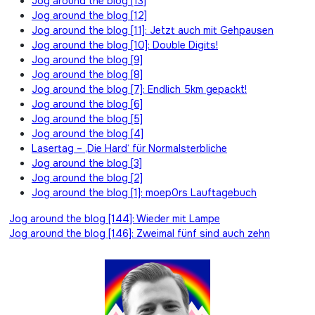
Jog around the blog [13]
Jog around the blog [12]
Jog around the blog [11]: Jetzt auch mit Gehpausen
Jog around the blog [10]: Double Digits!
Jog around the blog [9]
Jog around the blog [8]
Jog around the blog [7]: Endlich 5km gepackt!
Jog around the blog [6]
Jog around the blog [5]
Jog around the blog [4]
Lasertag – ‚Die Hard‘ für Normalsterbliche
Jog around the blog [3]
Jog around the blog [2]
Jog around the blog [1]: moep0rs Lauftagebuch
Beitragsnavigation
Jog around the blog [144]: Wieder mit Lampe
Jog around the blog [146]: Zweimal fünf sind auch zehn