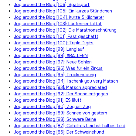
Jog around the Blog [106]: Spätsport
Jog around the Blog [105]: Ein kurzes Stündchen
Jog around the Blog [104]: Kurze 5 Kilometer
Jog around the Blog [103]: Läufermentalität
Jog around the Blog [102]: Die Marathonschnürung
Jog around the Blog [101]: Fast geschafft
Jog around the Blog [100]: Triple Digits
Jog around the Blog [99]: Langlauf
Jog around the Blog [98]: #BALLERN
Jog around the Blog [97]: Neue Sohlen
Jog around the Blog [96]: Was für ein Zirkus
Jog around the Blog [95]: Trockenübung
Jog around the Blog [94]: I schenk you very Matsch
Jog around the Blog [93]: Matsch appreciated
Jog around the Blog [92]: Der Sonne entgegen
Jog around the Blog [91]: ES läuft
Jog around the Blog [90]: Zug um Zug
Jog around the Blog [89]: Schnee von gestern
Jog around the Blog [88]: Schwere Beine
Jog around the Blog [87]: Geteiltes Leid ist halbes Leid
Jog around the Blog [86]: Der Schweinehund