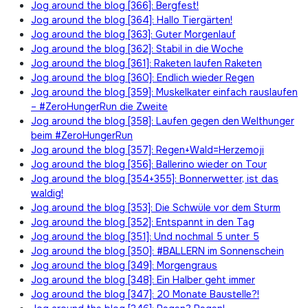
Jog around the blog [366]: Bergfest!
Jog around the blog [364]: Hallo Tiergärten!
Jog around the blog [363]: Guter Morgenlauf
Jog around the blog [362]: Stabil in die Woche
Jog around the blog [361]: Raketen laufen Raketen
Jog around the blog [360]: Endlich wieder Regen
Jog around the blog [359]: Muskelkater einfach rauslaufen
– #ZeroHungerRun die Zweite
Jog around the blog [358]: Laufen gegen den Welthunger
beim #ZeroHungerRun
Jog around the blog [357]: Regen+Wald=Herzemoji
Jog around the blog [356]: Ballerino wieder on Tour
Jog around the blog [354+355]: Bonnerwetter, ist das
waldig!
Jog around the blog [353]: Die Schwüle vor dem Sturm
Jog around the blog [352]: Entspannt in den Tag
Jog around the blog [351]: Und nochmal 5 unter 5
Jog around the blog [350]: #BALLERN im Sonnenschein
Jog around the blog [349]: Morgengraus
Jog around the blog [348]: Ein Halber geht immer
Jog around the blog [347]: 20 Monate Baustelle?!