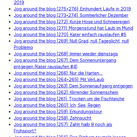
2019
Jog around the blog [275+276]: Einhundert Läufe in 2019
Jog around the blog [273+274]: Sommerlicher Dezember
Jog around the blog [272]: Kurze Hose und Schneeregen
Jog around the blog [271]: Morgenstund hat Laub im Mund
Jog around the blog [270]: Kater einfach rauslaufen #5
Jog around the blog [269]: Null Grad, null Tageslicht, null
Problemo
Jog around the blog [268]: Immer wieder dienstags
Jog around the blog [267]: Dem Sonnenuntergang
entgegen (Kater rauslaufen #4)
Jog around the blog [266]: Nur die Harten…
Jog around the blog [264+265]: Mit VerLaub
Jog around the blog [263]: Dem Sonnenaufgang entgegen
Jog around the blog [262]: Klirrender Sonnenschein
Jog around the blog [261]: Trocken um die Fischteiche
Jog around the blog [260]: Ich, See, Regen
Jog around the blog [259]: Erkundungstour
Jog around the blog [258]: Zehnsucht
Jog around the blog [257]: Zählt halb 8 noch als
Frühsport?