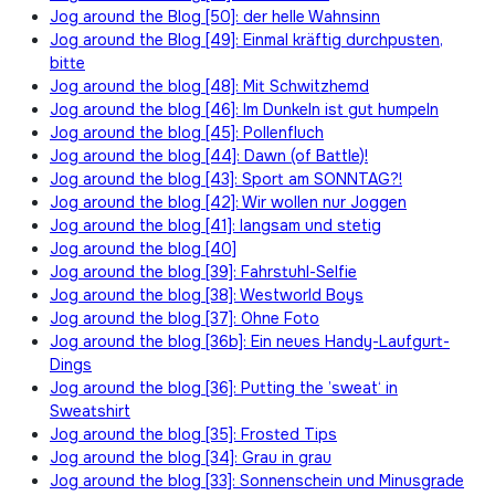
Jog around the Blog [50]: der helle Wahnsinn
Jog around the Blog [49]: Einmal kräftig durchpusten,
bitte
Jog around the blog [48]: Mit Schwitzhemd
Jog around the blog [46]: Im Dunkeln ist gut humpeln
Jog around the blog [45]: Pollenfluch
Jog around the blog [44]: Dawn (of Battle)!
Jog around the blog [43]: Sport am SONNTAG?!
Jog around the blog [42]: Wir wollen nur Joggen
Jog around the blog [41]: langsam und stetig
Jog around the blog [40]
Jog around the blog [39]: Fahrstuhl-Selfie
Jog around the blog [38]: Westworld Boys
Jog around the blog [37]: Ohne Foto
Jog around the blog [36b]: Ein neues Handy-Laufgurt-
Dings
Jog around the blog [36]: Putting the ’sweat‘ in
Sweatshirt
Jog around the blog [35]: Frosted Tips
Jog around the blog [34]: Grau in grau
Jog around the blog [33]: Sonnenschein und Minusgrade