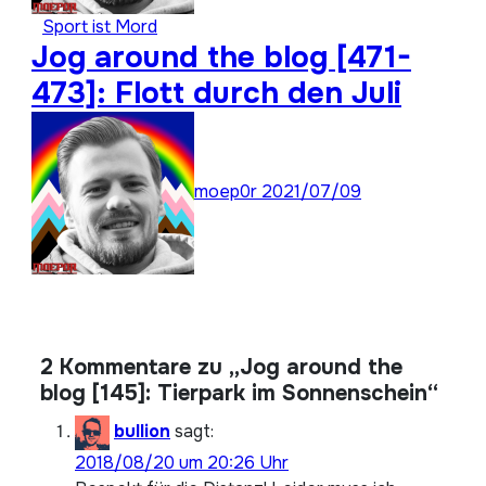
Sport ist Mord
Jog around the blog [471-
473]: Flott durch den Juli
moep0r
2021/07/09
2 Kommentare zu „Jog around the
blog [145]: Tierpark im Sonnenschein“
bullion
sagt:
2018/08/20 um 20:26 Uhr