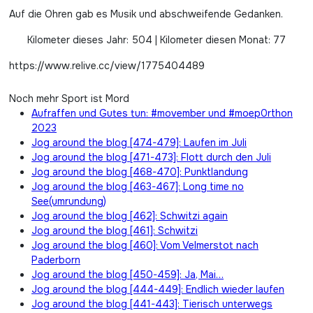
Auf die Ohren gab es Musik und abschweifende Gedanken.
Kilometer dieses Jahr: 504 | Kilometer diesen Monat: 77
https://www.relive.cc/view/1775404489
Noch mehr Sport ist Mord
Aufraffen und Gutes tun: #movember und #moep0rthon
2023
Jog around the blog [474-479]: Laufen im Juli
Jog around the blog [471-473]: Flott durch den Juli
Jog around the blog [468-470]: Punktlandung
Jog around the blog [463-467]: Long time no
See(umrundung)
Jog around the blog [462]: Schwitzi again
Jog around the blog [461]: Schwitzi
Jog around the blog [460]: Vom Velmerstot nach
Paderborn
Jog around the blog [450-459]: Ja, Mai…
Jog around the blog [444-449]: Endlich wieder laufen
Jog around the blog [441-443]: Tierisch unterwegs