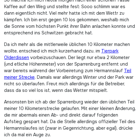
So machte ich mich heute morgen nach einer schönen Tasse
Kaffee auf den Weg und stellte fest: Sooo schlimm war es
dann eigentlich nicht. Viel mehr hatte ich mit dem Wettr zu
kämpfen. Ich bin erst gegen 10 los gekommen, weshalb mich
die Sonne vom höchsten Punkt ihrer Bahn anlachen konnte und
entsprechend ins Schwitzen gebracht hat.
Da ich mehr als die mittlerweile üblichen 10 Kilometer machen
wollte, entschied ich mich kurzerhand dazu, im
Tierpark
Olderdissen
vorbeizuschauen. Der liegt nur etwa 2 Kilometer
(und etliche Höhenmeter) von der Sparrenburg entfernt und
war bereits während der Vorbeiretung zum Hermannslauf
Teil
meiner Strecke
. Damals war allerdings Winter und der Park war
nicht so überlaufen. Freut mich allerdings für die Betreiber,
dass da so viel los ist, wenn das Wetter mitspielt.
Ansonsten bin ich ab der Sparrenburg wieder den üblichen Teil
meiner 10 Kilometerstrecke gelaufen. Mit einer kleinen Änderung,
die mir abermals einen Ab- und direkt darauf folgenden
Aufstieg gespart hat. Da die Stelle allerdings offizieller Teil des
Hermannslaufes ist (zwar in Gegenrichtung, aber egal), drücke
ich da mal ein Auge zu.