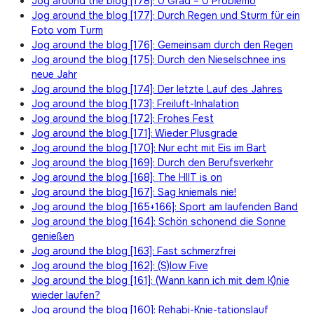
Jog around the blog [178]: 0 Grad – 0 Problemo
Jog around the blog [177]: Durch Regen und Sturm für ein
Foto vom Turm
Jog around the blog [176]: Gemeinsam durch den Regen
Jog around the blog [175]: Durch den Nieselschnee ins
neue Jahr
Jog around the blog [174]: Der letzte Lauf des Jahres
Jog around the blog [173]: Freiluft-Inhalation
Jog around the blog [172]: Frohes Fest
Jog around the blog [171]: Wieder Plusgrade
Jog around the blog [170]: Nur echt mit Eis im Bart
Jog around the blog [169]: Durch den Berufsverkehr
Jog around the blog [168]: The HIIT is on
Jog around the blog [167]: Sag kniemals nie!
Jog around the blog [165+166]: Sport am laufenden Band
Jog around the blog [164]: Schön schonend die Sonne
genießen
Jog around the blog [163]: Fast schmerzfrei
Jog around the blog [162]: (S)low Five
Jog around the blog [161]: (Wann kann ich mit dem K)nie
wieder laufen?
Jog around the blog [160]: Rehabi-Knie-tationslauf