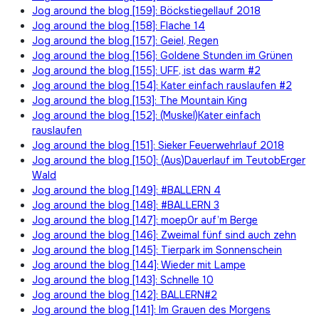
Jog around the blog [159]: Böckstiegellauf 2018
Jog around the blog [158]: Flache 14
Jog around the blog [157]: Geiel, Regen
Jog around the blog [156]: Goldene Stunden im Grünen
Jog around the blog [155]: UFF, ist das warm #2
Jog around the blog [154]: Kater einfach rauslaufen #2
Jog around the blog [153]: The Mountain King
Jog around the blog [152]: (Muskel)Kater einfach
rauslaufen
Jog around the blog [151]: Sieker Feuerwehrlauf 2018
Jog around the blog [150]: (Aus)Dauerlauf im TeutobErger
Wald
Jog around the blog [149]: #BALLERN 4
Jog around the blog [148]: #BALLERN 3
Jog around the blog [147]: moep0r auf’m Berge
Jog around the blog [146]: Zweimal fünf sind auch zehn
Jog around the blog [145]: Tierpark im Sonnenschein
Jog around the blog [144]: Wieder mit Lampe
Jog around the blog [143]: Schnelle 10
Jog around the blog [142]: BALLERN#2
Jog around the blog [141]: Im Grauen des Morgens