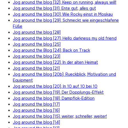
Jog around the blog [32]: Keep on running, always will!
Jog around the blog [31]: Ente gut, alles gut
Jog around the blog [30]: Wie Rocky einst in Moskau
Jog around the blog [29]: Schmeckt wie eingeschlafene
Füße
Jog around the blog [28]
Jog around the blog [27]: Hello darkness my old friend
Jog around the blog [25]
Jog around the Blog [24]: Back on Track
Jog around the blog [23]
Jog around the blog [22]: In der alten Heimat
Jog around the blog [21]
Jog around the blog [20b]: Rueckblick, Motivation und
Equipment
Jog around the blog [20]: In 10 auf 10 bei 10
Jog around the blog [19]: Der Dopplungs-Effekt
Jog around the blog [18]: Dampflok-Edition
Jog around the blog [17]
Jog around the blog [16]
Jog around the blog [15]: weiter, schneller, weiter!
Jog around the blog [14]