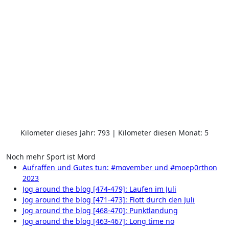
Kilometer dieses Jahr: 793 | Kilometer diesen Monat: 5
Noch mehr Sport ist Mord
Aufraffen und Gutes tun: #movember und #moep0rthon
2023
Jog around the blog [474-479]: Laufen im Juli
Jog around the blog [471-473]: Flott durch den Juli
Jog around the blog [468-470]: Punktlandung
Jog around the blog [463-467]: Long time no