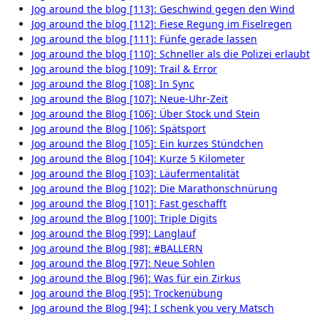
Jog around the blog [113]: Geschwind gegen den Wind
Jog around the blog [112]: Fiese Regung im Fiselregen
Jog around the blog [111]: Fünfe gerade lassen
Jog around the blog [110]: Schneller als die Polizei erlaubt
Jog around the blog [109]: Trail & Error
Jog around the Blog [108]: In Sync
Jog around the Blog [107]: Neue-Uhr-Zeit
Jog around the Blog [106]: Über Stock und Stein
Jog around the Blog [106]: Spätsport
Jog around the Blog [105]: Ein kurzes Stündchen
Jog around the Blog [104]: Kurze 5 Kilometer
Jog around the Blog [103]: Läufermentalität
Jog around the Blog [102]: Die Marathonschnürung
Jog around the Blog [101]: Fast geschafft
Jog around the Blog [100]: Triple Digits
Jog around the Blog [99]: Langlauf
Jog around the Blog [98]: #BALLERN
Jog around the Blog [97]: Neue Sohlen
Jog around the Blog [96]: Was für ein Zirkus
Jog around the Blog [95]: Trockenübung
Jog around the Blog [94]: I schenk you very Matsch