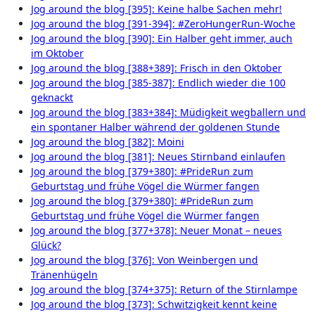
Jog around the blog [395]: Keine halbe Sachen mehr!
Jog around the blog [391-394]: #ZeroHungerRun-Woche
Jog around the blog [390]: Ein Halber geht immer, auch
im Oktober
Jog around the blog [388+389]: Frisch in den Oktober
Jog around the blog [385-387]: Endlich wieder die 100
geknackt
Jog around the blog [383+384]: Müdigkeit wegballern und
ein spontaner Halber während der goldenen Stunde
Jog around the blog [382]: Moini
Jog around the blog [381]: Neues Stirnband einlaufen
Jog around the blog [379+380]: #PrideRun zum
Geburtstag und frühe Vögel die Würmer fangen
Jog around the blog [379+380]: #PrideRun zum
Geburtstag und frühe Vögel die Würmer fangen
Jog around the blog [377+378]: Neuer Monat – neues
Glück?
Jog around the blog [376]: Von Weinbergen und
Tränenhügeln
Jog around the blog [374+375]: Return of the Stirnlampe
Jog around the blog [373]: Schwitzigkeit kennt keine