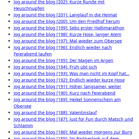
Jog around the blog [202]: Kurze Runde mit
Heuschnupfen
Jog around the blog [201]: Langlauf in die Heimat
Jog around the blog [200]: Um den Friedhof herum
Jog around the blog [199]: Sebs erster Halbmarathon
Jog around the blog [198]: Kurze Hose, langer Atem
Jog around the blog [197]: Mal wieder zum Obersee
Jog around the blog [196]: Endlich wieder nach
Feierabend laufen
Jog around the blog [195]: Der Magen im Argen
Jog around the blog [194]: Früh übt sich
Jog around the blog [193]: Was man nicht im Kopf hat…
Jog around the blog [192]: Endlich wieder kurze Hose
Jog around the blog [191]: Höher, langsamer, weiter
Jog around the blog [190]: Kurz nach Feierabend
Jog around the blog [189]: Heikel Sonnenschein am
Obersee
Jog around the blog [188]: Valentinslauf
Jog around the blog [187]: Just for Fun durch Matsch und
Schlamm
Jog around the blog [186]: Mal wieder morgens zur Burg
Jog around the blog [185]: Im Partnerlook auf dem