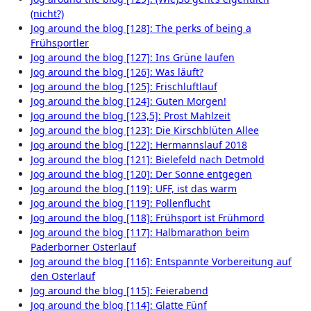
(nicht?)
Jog around the blog [128]: The perks of being a
Frühsportler
Jog around the blog [127]: Ins Grüne laufen
Jog around the blog [126]: Was läuft?
Jog around the blog [125]: Frischluftlauf
Jog around the blog [124]: Guten Morgen!
Jog around the blog [123,5]: Prost Mahlzeit
Jog around the blog [123]: Die Kirschblüten Allee
Jog around the blog [122]: Hermannslauf 2018
Jog around the blog [121]: Bielefeld nach Detmold
Jog around the blog [120]: Der Sonne entgegen
Jog around the blog [119]: UFF, ist das warm
Jog around the blog [119]: Pollenflucht
Jog around the blog [118]: Frühsport ist Frühmord
Jog around the blog [117]: Halbmarathon beim
Paderborner Osterlauf
Jog around the blog [116]: Entspannte Vorbereitung auf
den Osterlauf
Jog around the blog [115]: Feierabend
Jog around the blog [114]: Glatte Fünf