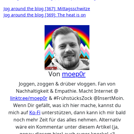
Beitragsnavigation
Jog around the blog [367]: Mittagsschwitze
Jog around the blog [369]: The heat is on
Von
moep0r
Joggen, zoggen & drüber vloggen. Fan von
Nachhaltigkeit & Empathie. Macht Internet @
linktr.ee/moep0r
& #FrühstücksZock @InsertMoin.
Wenn Dir gefällt, was ich hier mache, kannst du
mich auf
Ko-Fi
unterstützen, dann kann ich mir bald
noch mehr Zeit für das alles nehmen. Alternativ
wäre ein Kommentar unter diesem Artikel (ja,