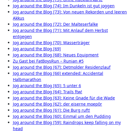
Jog around the Blog [74]: Im Dunkeln ist gut joggen
Jog around the Blog [73]: Von neuen Rekorden und leeren
Akkus
Jog around the Blog [72]: Der Malteserfalke
Jog around the Blog [71]: Mit Anlauf dem Herbst
entgegen
Jog around the Blog [70]: Wasserträger
Jog around the Blog [69]
Jog around the Blog [68]: Neues Equipment
Zu Gast bei FatBoysRun – Runian #5
Jog around the Blog [67]: Detmolder Residenzlauf
Jog around the Blog [66] extended: Accidental
Halbmarathon
Jog around the Blog [65]: 5 unter 6
Jog around the Blog [64]: Trails ftw!
Jog around the Blog [63]: Keine Gnade für die Wade
Jog around the Blog [62]: der eiserne moep0r
Jog around the Blog [61]: Die Burg ruft!
Jog around the Blog [60]: Einmal um den Pudding
Jog around the Blog [59]: Raindrops keep falling on my
head