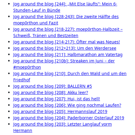
Jog around the blog [244]: „Mit Else läufts“: Mein 6-
Stunden-Lauf in Bünde
Jog around the blog [228-243]: Die zweite Hälfte des
moep0rthon und Fazit
Jog around the blog [218-227]: moep0rthon-Halbzeit –
Schweiß, Tränen und Bestzeiten
Jog around the blog [214-217]: Öfter mal was Neues!
Jog around the blog [212+213]: Um den Werdersee
Jog around the blog [211]: Halbmarathon am Vatertag
Jog around the blog [210b]: Streaken im Juni – der
#moep0rthon
Jog around the blog [210]: Durch den Wald und um den
Friedhof
Jog around the blog [209]: BALLERN #5
Jog around the blog [208]: Akku leer?
Jog around the blog [207]: Hui, ist das hell!
Jog around the blog [206]: Wie ging nochmal Laufen?
Jog around the blog [205]: Hermannslauf 2019
Jog around the blog [204]: Paderborner Osterlauf 2019
Jog around the blog [203]: Letzter Langlauf vorm
Hermann