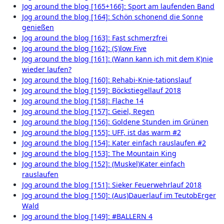
Jog around the blog [165+166]: Sport am laufenden Band
Jog around the blog [164]: Schön schonend die Sonne
genießen
Jog around the blog [163]: Fast schmerzfrei
Jog around the blog [162]: (S)low Five
Jog around the blog [161]: (Wann kann ich mit dem K)nie
wieder laufen?
Jog around the blog [160]: Rehabi-Knie-tationslauf
Jog around the blog [159]: Böckstiegellauf 2018
Jog around the blog [158]: Flache 14
Jog around the blog [157]: Geiel, Regen
Jog around the blog [156]: Goldene Stunden im Grünen
Jog around the blog [155]: UFF, ist das warm #2
Jog around the blog [154]: Kater einfach rauslaufen #2
Jog around the blog [153]: The Mountain King
Jog around the blog [152]: (Muskel)Kater einfach
rauslaufen
Jog around the blog [151]: Sieker Feuerwehrlauf 2018
Jog around the blog [150]: (Aus)Dauerlauf im TeutobErger
Wald
Jog around the blog [149]: #BALLERN 4