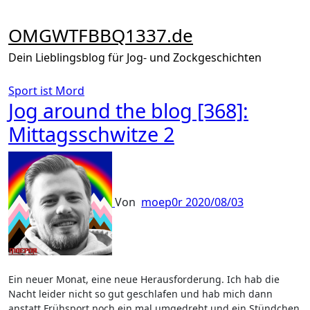
Zum
Inhalt
OMGWTFBBQ1337.de
springen
Dein Lieblingsblog für Jog- und Zockgeschichten
Sport ist Mord
Jog around the blog [368]:
Mittagsschwitze 2
Von
moep0r
2020/08/03
Ein neuer Monat, eine neue Herausforderung. Ich hab die
Nacht leider nicht so gut geschlafen und hab mich dann
anstatt Frühsport noch ein mal umgedreht und ein Stündchen