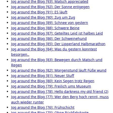
Jog around the Blog [93]: Matsch appreciated
Jog around the Blog [92]: Der Sonne entgegen
Jog around the Blog [91]: ES läuft
Jog around the Blog [90]: Zug um Zug
Jog around the Blog [89]: Schnee von gestern
Jog around the Blog [88]: Schwere Beine
Jog around the Blog [87]: Geteiltes Leid ist halbes Leid
Jog around the Blog [86]: Der Schweinehund
Jog around the Blog [85]: Der Lipperland Halbmarathon
Jog around the Blog [84]: Was du gestern konntest
besorgen..
Jog around the Blog [83]: Bewegen durch Matsch und
Regen
Jog around the Blog [82]: Morgenstund läuft Füße wund
Jog around the Blog [81]: Neuer Stuff
Jog around the Blog [80]: Kein Segen trotz Regen
Jog around the Blog [79]: Freilich ums Museum
Jog around the Blog [78]: Hello darkness my old friend (2)
Jog around the Blog [77]: Wer den Berg hoch rennt, muss
auch wieder runter
Jog around the Blog [76]: Frühschicht
Jog around the Blog [75]: Ohne Rückfahrkarte