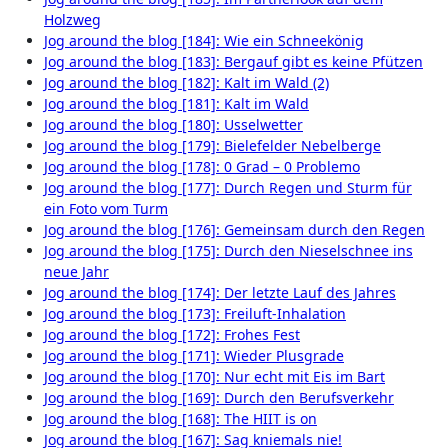
Holzweg
Jog around the blog [184]: Wie ein Schneekönig
Jog around the blog [183]: Bergauf gibt es keine Pfützen
Jog around the blog [182]: Kalt im Wald (2)
Jog around the blog [181]: Kalt im Wald
Jog around the blog [180]: Usselwetter
Jog around the blog [179]: Bielefelder Nebelberge
Jog around the blog [178]: 0 Grad – 0 Problemo
Jog around the blog [177]: Durch Regen und Sturm für
ein Foto vom Turm
Jog around the blog [176]: Gemeinsam durch den Regen
Jog around the blog [175]: Durch den Nieselschnee ins
neue Jahr
Jog around the blog [174]: Der letzte Lauf des Jahres
Jog around the blog [173]: Freiluft-Inhalation
Jog around the blog [172]: Frohes Fest
Jog around the blog [171]: Wieder Plusgrade
Jog around the blog [170]: Nur echt mit Eis im Bart
Jog around the blog [169]: Durch den Berufsverkehr
Jog around the blog [168]: The HIIT is on
Jog around the blog [167]: Sag kniemals nie!