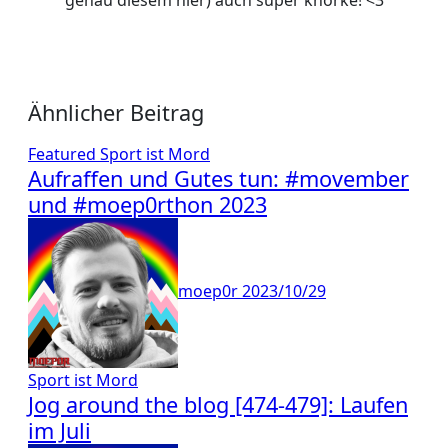
genau diesem hier) auch super knorke! <3
Ähnlicher Beitrag
Featured
Sport ist Mord
Aufraffen und Gutes tun: #movember
und #moep0rthon 2023
moep0r
2023/10/29
Sport ist Mord
Jog around the blog [474-479]: Laufen
im Juli