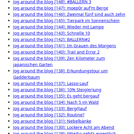
Jog around the blog [148]: #BALLERN 3
Jog around the blog [147]: moep0r auf’m Berge
Jog around the blog [146]: Zweimal fünf sind auch zehn
Jog around the blog [145]: Tierpark im Sonnenschein
Jog around the blog [144]: Wieder mit Lampe
Jog around the blog [143]: Schnelle 10
Jog around the blog [142]: BALLERN#2
Jog around the blog [141]: Im Grauen des Morgens
Jog around the blog [140]: Trail and Error 2
Jog around the blog [139]: Zen Kilometer zum
japanischen Garten
Jog around the blog [138]: Erkundungstour um
Gadderbaum
Jog around the blog [137]: Lasso-Lauf
Jog around the blog [136]: 10% Steig(er)ung
Jog around the blog [135]: Es geht bergauf
Jog around the blog [134]: Nach 5 im Wald
Jog around the blog [133]: Berg(l)auf
Jog around the blog [132]: Routine?
Jog around the blog [131]: Nebelbänke
Jog around the blog [130]: Lockere Acht am Abend
Jog around the blog [129]: (Wie)So geht’s eigentlich