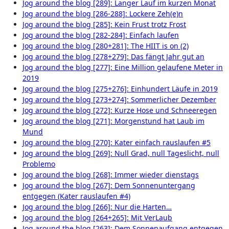
Jog around the blog [289]: Langer Lauf im kurzen Monat
Jog around the blog [286-288]: Lockere Zeh(e)n
Jog around the blog [285]: Kein Frust trotz Frost
Jog around the blog [282-284]: Einfach laufen
Jog around the blog [280+281]: The HIIT is on (2)
Jog around the blog [278+279]: Das fängt Jahr gut an
Jog around the blog [277]: Eine Million gelaufene Meter in
2019
Jog around the blog [275+276]: Einhundert Läufe in 2019
Jog around the blog [273+274]: Sommerlicher Dezember
Jog around the blog [272]: Kurze Hose und Schneeregen
Jog around the blog [271]: Morgenstund hat Laub im
Mund
Jog around the blog [270]: Kater einfach rauslaufen #5
Jog around the blog [269]: Null Grad, null Tageslicht, null
Problemo
Jog around the blog [268]: Immer wieder dienstags
Jog around the blog [267]: Dem Sonnenuntergang
entgegen (Kater rauslaufen #4)
Jog around the blog [266]: Nur die Harten…
Jog around the blog [264+265]: Mit VerLaub
Jog around the blog [263]: Dem Sonnenaufgang entgegen