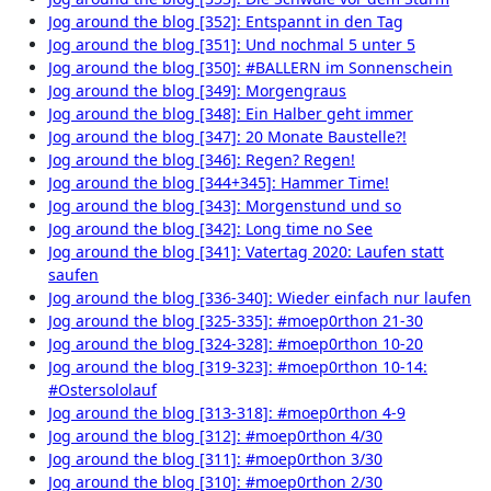
Jog around the blog [352]: Entspannt in den Tag
Jog around the blog [351]: Und nochmal 5 unter 5
Jog around the blog [350]: #BALLERN im Sonnenschein
Jog around the blog [349]: Morgengraus
Jog around the blog [348]: Ein Halber geht immer
Jog around the blog [347]: 20 Monate Baustelle?!
Jog around the blog [346]: Regen? Regen!
Jog around the blog [344+345]: Hammer Time!
Jog around the blog [343]: Morgenstund und so
Jog around the blog [342]: Long time no See
Jog around the blog [341]: Vatertag 2020: Laufen statt
saufen
Jog around the blog [336-340]: Wieder einfach nur laufen
Jog around the blog [325-335]: #moep0rthon 21-30
Jog around the blog [324-328]: #moep0rthon 10-20
Jog around the blog [319-323]: #moep0rthon 10-14:
#Ostersololauf
Jog around the blog [313-318]: #moep0rthon 4-9
Jog around the blog [312]: #moep0rthon 4/30
Jog around the blog [311]: #moep0rthon 3/30
Jog around the blog [310]: #moep0rthon 2/30