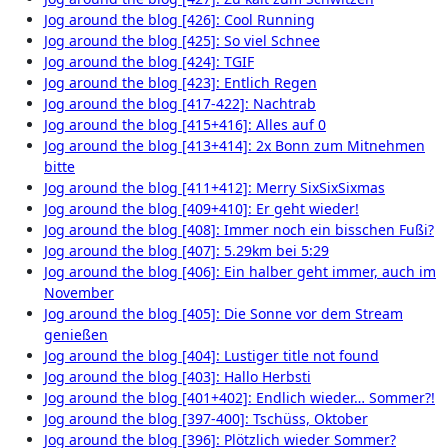
Jog around the blog [426]: Cool Running
Jog around the blog [425]: So viel Schnee
Jog around the blog [424]: TGIF
Jog around the blog [423]: Entlich Regen
Jog around the blog [417-422]: Nachtrab
Jog around the blog [415+416]: Alles auf 0
Jog around the blog [413+414]: 2x Bonn zum Mitnehmen
bitte
Jog around the blog [411+412]: Merry SixSixSixmas
Jog around the blog [409+410]: Er geht wieder!
Jog around the blog [408]: Immer noch ein bisschen Fußi?
Jog around the blog [407]: 5.29km bei 5:29
Jog around the blog [406]: Ein halber geht immer, auch im
November
Jog around the blog [405]: Die Sonne vor dem Stream
genießen
Jog around the blog [404]: Lustiger title not found
Jog around the blog [403]: Hallo Herbsti
Jog around the blog [401+402]: Endlich wieder… Sommer?!
Jog around the blog [397-400]: Tschüss, Oktober
Jog around the blog [396]: Plötzlich wieder Sommer?