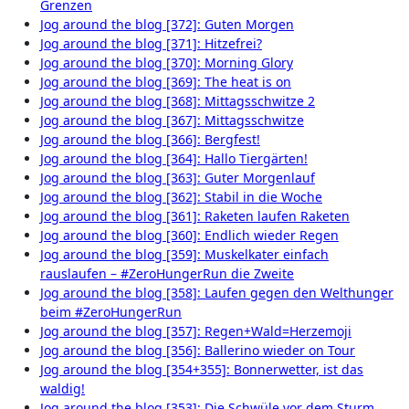
Grenzen
Jog around the blog [372]: Guten Morgen
Jog around the blog [371]: Hitzefrei?
Jog around the blog [370]: Morning Glory
Jog around the blog [369]: The heat is on
Jog around the blog [368]: Mittagsschwitze 2
Jog around the blog [367]: Mittagsschwitze
Jog around the blog [366]: Bergfest!
Jog around the blog [364]: Hallo Tiergärten!
Jog around the blog [363]: Guter Morgenlauf
Jog around the blog [362]: Stabil in die Woche
Jog around the blog [361]: Raketen laufen Raketen
Jog around the blog [360]: Endlich wieder Regen
Jog around the blog [359]: Muskelkater einfach
rauslaufen – #ZeroHungerRun die Zweite
Jog around the blog [358]: Laufen gegen den Welthunger
beim #ZeroHungerRun
Jog around the blog [357]: Regen+Wald=Herzemoji
Jog around the blog [356]: Ballerino wieder on Tour
Jog around the blog [354+355]: Bonnerwetter, ist das
waldig!
Jog around the blog [353]: Die Schwüle vor dem Sturm