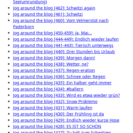
See(umrundung)
Jog around the blog [462]: Schwitzi again
Jog around the blog [461]: Schwitzi
Jog around the blog [460]: Vom Velmerstot nach
Paderborn
Jog around the blog [450-459]: Ja, Mai…
Jog around the blog [444-449]: Endlich wieder laufen
Jog around the blog [441-443]: Tierisch unterwegs
Jog around the blog [440]: Drei Stunden bis Urlaub
Jog around the blog [439]: Morgen dann!
Jog around the blog [438]: Wetter, ne?
Jog around the blog [437]: Regen-eration
Jog around the blog [436]: Schnee oder Regen
Jog around the blog [435]: Ein halber geht immer
Jog around the blog [434]: #ballern
Jog around the blog [433]: Wird es etwa wieder grün?
Jog around the blog [432]: Snow Problemo
Jog around the blog [431]: Warm laufen
Jog around the blog [430]: Der Frühling ist da
Jog around the blog [429]: Endlich wieder kurze Hose
Jog around the blog [428]: ES IST SO SCHÖN
Jog around the blog [427]: Zu kalt zum Schwitzen