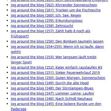
Jog around the blog [262]: Klirrender Sonnenschein
Jog around the blog [261]: Trocken um die Fischteiche
Jog around the blog [260]: Ich, See, Regen
Jog around the blog [259]: Erkundungstour
Jog around the blog [258]: Zehnsucht
Jog around the blog [257]: Zählt halb 8 noch als
Frühsport?
Jog around the blog [256]: Den Bimbam taumeln lassen
Jog around the blog [254+255]: Wenn ich so laufe, dann
geht’s
Jog around the blog [253]: Wer langsam läuft treibt
länger Sport
Jog around the blog [252]: Kater einfach rauslaufen #3
Jog around the blog [251]: Sieker Feuerwehrlauf 2019
Jog around the blog [250]: Guten Morgen, Sonnenschein
Jog around the blog [249]: Durch die alte Hood
Jog around the blog [248]: Der Stirnlampen-Blues
Jog around the blog [247]: Lommer, Lonne, Laufen
Jog around the blog [246]: Nach Schloß Neuhaus
Jog around the blog [245]: Eine lockere Runde um den
Padersee