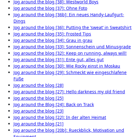
Jog around the blog [38]: Westworld Boys
Jog around the blog [37]: Ohne Foto
Jog around the blog [36b]: Ein neues Handy-Laufgurt-
Dings
Jog around the blog [36]: Putting the ’sweat‘ in Sweatshirt
Jog around the blog [35]: Frosted Tips
Jog around the blog [34]: Grau in grau
Jog around the blog [33]: Sonnenschein und Minusgrade
Jog around the blog [32]: Keep on running, always will!
Jog around the blog [31]: Ente gut, alles gut
Jog around the blog [30]: Wie Rocky einst in Moskau
Jog around the blog [29]: Schmeckt wie eingeschlafene
Füße
Jog around the blog [28]
Jog around the blog [27]: Hello darkness my old friend
Jog around the blog [25]
Jog around the Blog [24]: Back on Track
Jog around the blog [23]
Jog around the blog [22]: In der alten Heimat
Jog around the blog [21]
Jog around the blog [20b]: Rueckblick, Motivation und
Equipment