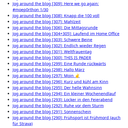
Jog around the blog [309]: Here we go again:
#moep0rthon 1/30
Jog around the blog [308]: Knapp die 100 voll
Jog around the blog [307]: Mahlzeit
Jog around the blog [306]: Die Mittagsrunde
Jog around the blog [304+305]: Laufend im Home Office
Jog around the blog [303]: Schwere Beine
Jog around the blog [302]: Endlich wieder Regen
Jog around the blog [301]: Weltfrauentag
Jog around the blog [300]: THIS IS PADER
Jog around the blog [299]: Eine Runde rückwärts
Jog around the blog [298]: Hallo März
Jog around the blog [297]: Moin ✌
Jog around the blog [296]: Kurz und kühl am Kinn
Jog around the blog [295]: Der helle Wahnsinn
Jog around the blog [294]: Ein kleiner Wochenendlauf
Jog around the blog [293]: Locker in den Feierabend
Jog around the blog [292]: Ruhe vor dem Sturm
Jog around the blog [291]: Sonnenschein
Jog around the blog [290]: Frühsport ist Frühmord (auch
für Strava)