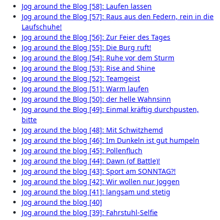
Jog around the Blog [58]: Laufen lassen
Jog around the Blog [57]: Raus aus den Federn, rein in die
Laufschuhe!
Jog around the Blog [56]: Zur Feier des Tages
Jog around the Blog [55]: Die Burg ruft!
Jog around the Blog [54]: Ruhe vor dem Sturm
Jog around the Blog [53]: Rise and Shine
Jog around the Blog [52]: Teamgeist
Jog around the Blog [51]: Warm laufen
Jog around the Blog [50]: der helle Wahnsinn
Jog around the Blog [49]: Einmal kräftig durchpusten,
bitte
Jog around the blog [48]: Mit Schwitzhemd
Jog around the blog [46]: Im Dunkeln ist gut humpeln
Jog around the blog [45]: Pollenfluch
Jog around the blog [44]: Dawn (of Battle)!
Jog around the blog [43]: Sport am SONNTAG?!
Jog around the blog [42]: Wir wollen nur Joggen
Jog around the blog [41]: langsam und stetig
Jog around the blog [40]
Jog around the blog [39]: Fahrstuhl-Selfie