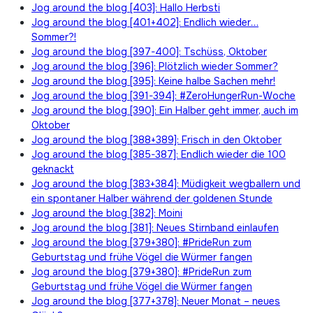
Jog around the blog [403]: Hallo Herbsti
Jog around the blog [401+402]: Endlich wieder…
Sommer?!
Jog around the blog [397-400]: Tschüss, Oktober
Jog around the blog [396]: Plötzlich wieder Sommer?
Jog around the blog [395]: Keine halbe Sachen mehr!
Jog around the blog [391-394]: #ZeroHungerRun-Woche
Jog around the blog [390]: Ein Halber geht immer, auch im
Oktober
Jog around the blog [388+389]: Frisch in den Oktober
Jog around the blog [385-387]: Endlich wieder die 100
geknackt
Jog around the blog [383+384]: Müdigkeit wegballern und
ein spontaner Halber während der goldenen Stunde
Jog around the blog [382]: Moini
Jog around the blog [381]: Neues Stirnband einlaufen
Jog around the blog [379+380]: #PrideRun zum
Geburtstag und frühe Vögel die Würmer fangen
Jog around the blog [379+380]: #PrideRun zum
Geburtstag und frühe Vögel die Würmer fangen
Jog around the blog [377+378]: Neuer Monat – neues