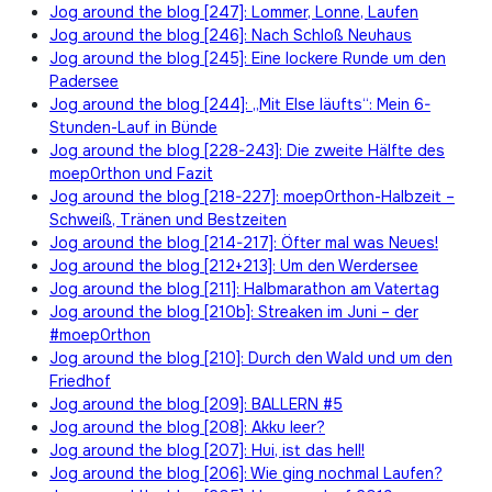
Jog around the blog [247]: Lommer, Lonne, Laufen
Jog around the blog [246]: Nach Schloß Neuhaus
Jog around the blog [245]: Eine lockere Runde um den
Padersee
Jog around the blog [244]: „Mit Else läufts“: Mein 6-
Stunden-Lauf in Bünde
Jog around the blog [228-243]: Die zweite Hälfte des
moep0rthon und Fazit
Jog around the blog [218-227]: moep0rthon-Halbzeit –
Schweiß, Tränen und Bestzeiten
Jog around the blog [214-217]: Öfter mal was Neues!
Jog around the blog [212+213]: Um den Werdersee
Jog around the blog [211]: Halbmarathon am Vatertag
Jog around the blog [210b]: Streaken im Juni – der
#moep0rthon
Jog around the blog [210]: Durch den Wald und um den
Friedhof
Jog around the blog [209]: BALLERN #5
Jog around the blog [208]: Akku leer?
Jog around the blog [207]: Hui, ist das hell!
Jog around the blog [206]: Wie ging nochmal Laufen?