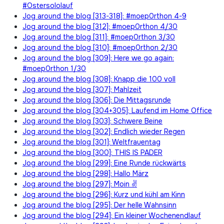
#Ostersololauf
Jog around the blog [313-318]: #moep0rthon 4-9
Jog around the blog [312]: #moep0rthon 4/30
Jog around the blog [311]: #moep0rthon 3/30
Jog around the blog [310]: #moep0rthon 2/30
Jog around the blog [309]: Here we go again:
#moep0rthon 1/30
Jog around the blog [308]: Knapp die 100 voll
Jog around the blog [307]: Mahlzeit
Jog around the blog [306]: Die Mittagsrunde
Jog around the blog [304+305]: Laufend im Home Office
Jog around the blog [303]: Schwere Beine
Jog around the blog [302]: Endlich wieder Regen
Jog around the blog [301]: Weltfrauentag
Jog around the blog [300]: THIS IS PADER
Jog around the blog [299]: Eine Runde rückwärts
Jog around the blog [298]: Hallo März
Jog around the blog [297]: Moin ✌
Jog around the blog [296]: Kurz und kühl am Kinn
Jog around the blog [295]: Der helle Wahnsinn
Jog around the blog [294]: Ein kleiner Wochenendlauf