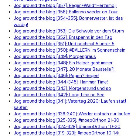
Jog around the blog [357]: Regen+Wald=Herzemoji
Jog around the blog [356]: Ballerino wieder on Tour
Jog around the blog [354+355]: Bonnerwetter, ist das
waldig!
Jog around the blog [353]: Die Schwüle vor dem Sturm
Jog around the blog [352]: Entspannt in den Tag
Jog around the blog [351]: Und nochmal 5 unter 5
Jog around the blog [350]: #BALLERN im Sonnenschein
Jog around the blog [349]: Morgengraus
Jog around the blog [348]: Ein Halber geht immer
Jog around the blog [347]: 20 Monate Baustelle?!
Jog around the blog [346]: Regen? Regen!
Jog around the blog [344+345]: Hammer Time!
Jog around the blog [343]: Morgenstund und so
Jog around the blog [342]: Long time no See
Jog around the blog [341]: Vatertag 2020: Laufen statt
saufen
Jog around the blog [336-340]: Wieder einfach nur laufen
Jog around the blog [325-335]: #moep0rthon 21-30
Jog around the blog [324-328]: #moep0rthon 10-20
Jog around the blog [319-323]: #moep0rthon 10-14: