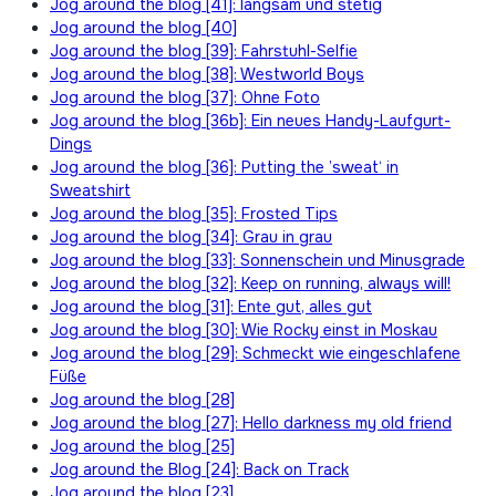
Jog around the blog [41]: langsam und stetig
Jog around the blog [40]
Jog around the blog [39]: Fahrstuhl-Selfie
Jog around the blog [38]: Westworld Boys
Jog around the blog [37]: Ohne Foto
Jog around the blog [36b]: Ein neues Handy-Laufgurt-
Dings
Jog around the blog [36]: Putting the ’sweat‘ in
Sweatshirt
Jog around the blog [35]: Frosted Tips
Jog around the blog [34]: Grau in grau
Jog around the blog [33]: Sonnenschein und Minusgrade
Jog around the blog [32]: Keep on running, always will!
Jog around the blog [31]: Ente gut, alles gut
Jog around the blog [30]: Wie Rocky einst in Moskau
Jog around the blog [29]: Schmeckt wie eingeschlafene
Füße
Jog around the blog [28]
Jog around the blog [27]: Hello darkness my old friend
Jog around the blog [25]
Jog around the Blog [24]: Back on Track
Jog around the blog [23]