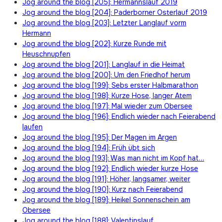
Jog around the blog [205]: Hermannslauf 2019
Jog around the blog [204]: Paderborner Osterlauf 2019
Jog around the blog [203]: Letzter Langlauf vorm
Hermann
Jog around the blog [202]: Kurze Runde mit
Heuschnupfen
Jog around the blog [201]: Langlauf in die Heimat
Jog around the blog [200]: Um den Friedhof herum
Jog around the blog [199]: Sebs erster Halbmarathon
Jog around the blog [198]: Kurze Hose, langer Atem
Jog around the blog [197]: Mal wieder zum Obersee
Jog around the blog [196]: Endlich wieder nach Feierabend
laufen
Jog around the blog [195]: Der Magen im Argen
Jog around the blog [194]: Früh übt sich
Jog around the blog [193]: Was man nicht im Kopf hat…
Jog around the blog [192]: Endlich wieder kurze Hose
Jog around the blog [191]: Höher, langsamer, weiter
Jog around the blog [190]: Kurz nach Feierabend
Jog around the blog [189]: Heikel Sonnenschein am
Obersee
Jog around the blog [188]: Valentinslauf