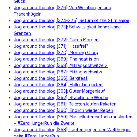
Glück?
Jog around the blog [376]: Von Weinbergen und
Tränenhügeln
Jog around the blog [374+375]: Return of the Stirnlampe
Jog around the blog [373]: Schwitzigkeit kennt keine
Grenzen
Jog around the blog [372]: Guten Morgen
Jog around the blog [371]: Hitzefrei?
Jog around the blog [370]: Morning Glory
Jog around the blog [369]: The heat is on
Jog around the blog [368]: Mittagsschwitze 2
Jog around the blog [367]: Mittagsschwitze
Jog around the blog [366]: Bergfest!
Jog around the blog [364]: Hallo Tiergärten!
Jog around the blog [363]: Guter Morgenlauf
Jog around the blog [362]: Stabil in die Woche
Jog around the blog [361]: Raketen laufen Raketen
Jog around the blog [360]: Endlich wieder Regen
Jog around the blog [359]: Muskelkater einfach rauslaufen
– #ZeroHungerRun die Zweite
Jog around the blog [358]: Laufen gegen den Welthunger
beim #ZeroHungerRun