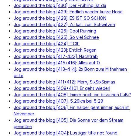
Jog around the blog [430]: Der Frühling ist da
Jog around the blog [429]: Endlich wieder kurze Hose
Jog around the blog [428]: ES IST SO SCHÖN
Jog around the blog [427]: Zu kalt zum Schwitzen
Jog around the blog [426]: Cool Running
Jog around the blog [425]: So viel Schnee
Jog around the blog [424]: TGIF
Jog around the blog [423]: Entlich Regen
Jog around the blog [417-422]: Nachtrab
Jog around the blog [415+416]: Alles auf 0
Jog around the blog [413+414]: 2x Bonn zum Mitnehmen
bitte
Jog around the blog [411+412]: Merry SixSixSixmas
Jog around the blog [409+410]: Er geht wieder!
Jog around the blog [408]: Immer noch ein bisschen Fußi?
Jog around the blog [407]: 5.29km bei 5:29
Jog around the blog [406]: Ein halber geht immer, auch im
November
Jog around the blog [405]: Die Sonne vor dem Stream
genießen
Jog around the blog [404]: Lustiger title not found