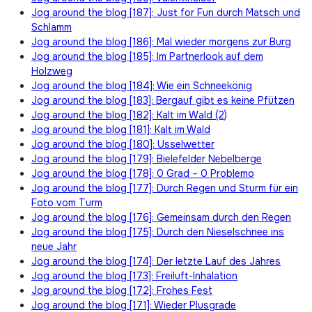
Jog around the blog [187]: Just for Fun durch Matsch und
Schlamm
Jog around the blog [186]: Mal wieder morgens zur Burg
Jog around the blog [185]: Im Partnerlook auf dem
Holzweg
Jog around the blog [184]: Wie ein Schneekönig
Jog around the blog [183]: Bergauf gibt es keine Pfützen
Jog around the blog [182]: Kalt im Wald (2)
Jog around the blog [181]: Kalt im Wald
Jog around the blog [180]: Usselwetter
Jog around the blog [179]: Bielefelder Nebelberge
Jog around the blog [178]: 0 Grad – 0 Problemo
Jog around the blog [177]: Durch Regen und Sturm für ein
Foto vom Turm
Jog around the blog [176]: Gemeinsam durch den Regen
Jog around the blog [175]: Durch den Nieselschnee ins
neue Jahr
Jog around the blog [174]: Der letzte Lauf des Jahres
Jog around the blog [173]: Freiluft-Inhalation
Jog around the blog [172]: Frohes Fest
Jog around the blog [171]: Wieder Plusgrade