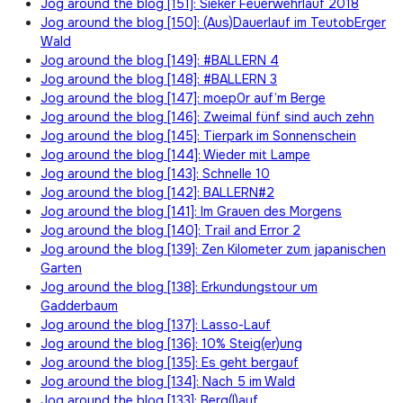
Jog around the blog [151]: Sieker Feuerwehrlauf 2018
Jog around the blog [150]: (Aus)Dauerlauf im TeutobErger
Wald
Jog around the blog [149]: #BALLERN 4
Jog around the blog [148]: #BALLERN 3
Jog around the blog [147]: moep0r auf’m Berge
Jog around the blog [146]: Zweimal fünf sind auch zehn
Jog around the blog [145]: Tierpark im Sonnenschein
Jog around the blog [144]: Wieder mit Lampe
Jog around the blog [143]: Schnelle 10
Jog around the blog [142]: BALLERN#2
Jog around the blog [141]: Im Grauen des Morgens
Jog around the blog [140]: Trail and Error 2
Jog around the blog [139]: Zen Kilometer zum japanischen
Garten
Jog around the blog [138]: Erkundungstour um
Gadderbaum
Jog around the blog [137]: Lasso-Lauf
Jog around the blog [136]: 10% Steig(er)ung
Jog around the blog [135]: Es geht bergauf
Jog around the blog [134]: Nach 5 im Wald
Jog around the blog [133]: Berg(l)auf