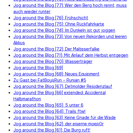
Jog around the Blog [77]: Wer den Berg hoch rennt, muss
auch wieder runter
Jog around the Blog [76]: Frühschicht
Jog around the Blog [75]: Ohne Rückfahrkarte
Jog around the Blog [74]: Im Dunkeln ist gut joggen
Jog around the Blog [73]: Von neuen Rekorden und leeren
Akkus
Jog around the Blog [72]: Der Malteserfalke
Jog around the Blog [71]: Mit Anlauf dem Herbst entgegen
Jog around the Blog [70]: Wasserträger
Jog around the Blog [69]
Jog around the Blog [68]: Neues Equipment
Zu Gast bei FatBoysRun – Runian #5
Jog around the Blog [67]: Detmolder Residenzlauf
Jog around the Blog [66] extended: Accidental
Halbmarathon
Jog around the Blog [65]: 5 unter 6
Jog around the Blog [64]: Trails ftw!
Jog around the Blog [63]: Keine Gnade für die Wade
Jog around the Blog [62]: der eiserne moep0r
Jog around the Blog [61]: Die Burg ruft!