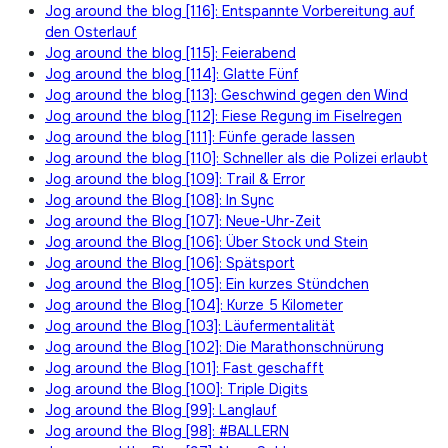
Jog around the blog [116]: Entspannte Vorbereitung auf
den Osterlauf
Jog around the blog [115]: Feierabend
Jog around the blog [114]: Glatte Fünf
Jog around the blog [113]: Geschwind gegen den Wind
Jog around the blog [112]: Fiese Regung im Fiselregen
Jog around the blog [111]: Fünfe gerade lassen
Jog around the blog [110]: Schneller als die Polizei erlaubt
Jog around the blog [109]: Trail & Error
Jog around the Blog [108]: In Sync
Jog around the Blog [107]: Neue-Uhr-Zeit
Jog around the Blog [106]: Über Stock und Stein
Jog around the Blog [106]: Spätsport
Jog around the Blog [105]: Ein kurzes Stündchen
Jog around the Blog [104]: Kurze 5 Kilometer
Jog around the Blog [103]: Läufermentalität
Jog around the Blog [102]: Die Marathonschnürung
Jog around the Blog [101]: Fast geschafft
Jog around the Blog [100]: Triple Digits
Jog around the Blog [99]: Langlauf
Jog around the Blog [98]: #BALLERN