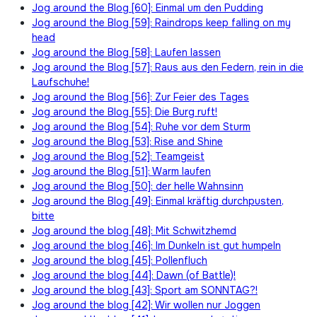
Jog around the Blog [60]: Einmal um den Pudding
Jog around the Blog [59]: Raindrops keep falling on my
head
Jog around the Blog [58]: Laufen lassen
Jog around the Blog [57]: Raus aus den Federn, rein in die
Laufschuhe!
Jog around the Blog [56]: Zur Feier des Tages
Jog around the Blog [55]: Die Burg ruft!
Jog around the Blog [54]: Ruhe vor dem Sturm
Jog around the Blog [53]: Rise and Shine
Jog around the Blog [52]: Teamgeist
Jog around the Blog [51]: Warm laufen
Jog around the Blog [50]: der helle Wahnsinn
Jog around the Blog [49]: Einmal kräftig durchpusten,
bitte
Jog around the blog [48]: Mit Schwitzhemd
Jog around the blog [46]: Im Dunkeln ist gut humpeln
Jog around the blog [45]: Pollenfluch
Jog around the blog [44]: Dawn (of Battle)!
Jog around the blog [43]: Sport am SONNTAG?!
Jog around the blog [42]: Wir wollen nur Joggen