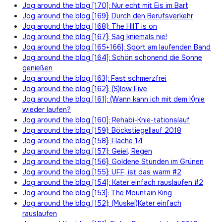
Jog around the blog [170]: Nur echt mit Eis im Bart
Jog around the blog [169]: Durch den Berufsverkehr
Jog around the blog [168]: The HIIT is on
Jog around the blog [167]: Sag kniemals nie!
Jog around the blog [165+166]: Sport am laufenden Band
Jog around the blog [164]: Schön schonend die Sonne
genießen
Jog around the blog [163]: Fast schmerzfrei
Jog around the blog [162]: (S)low Five
Jog around the blog [161]: (Wann kann ich mit dem K)nie
wieder laufen?
Jog around the blog [160]: Rehabi-Knie-tationslauf
Jog around the blog [159]: Böckstiegellauf 2018
Jog around the blog [158]: Flache 14
Jog around the blog [157]: Geiel, Regen
Jog around the blog [156]: Goldene Stunden im Grünen
Jog around the blog [155]: UFF, ist das warm #2
Jog around the blog [154]: Kater einfach rauslaufen #2
Jog around the blog [153]: The Mountain King
Jog around the blog [152]: (Muskel)Kater einfach
rauslaufen