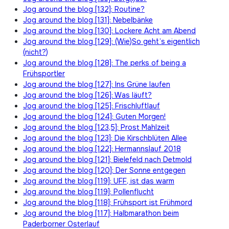
Jog around the blog [132]: Routine?
Jog around the blog [131]: Nebelbänke
Jog around the blog [130]: Lockere Acht am Abend
Jog around the blog [129]: (Wie)So geht’s eigentlich
(nicht?)
Jog around the blog [128]: The perks of being a
Frühsportler
Jog around the blog [127]: Ins Grüne laufen
Jog around the blog [126]: Was läuft?
Jog around the blog [125]: Frischluftlauf
Jog around the blog [124]: Guten Morgen!
Jog around the blog [123,5]: Prost Mahlzeit
Jog around the blog [123]: Die Kirschblüten Allee
Jog around the blog [122]: Hermannslauf 2018
Jog around the blog [121]: Bielefeld nach Detmold
Jog around the blog [120]: Der Sonne entgegen
Jog around the blog [119]: UFF, ist das warm
Jog around the blog [119]: Pollenflucht
Jog around the blog [118]: Frühsport ist Frühmord
Jog around the blog [117]: Halbmarathon beim
Paderborner Osterlauf