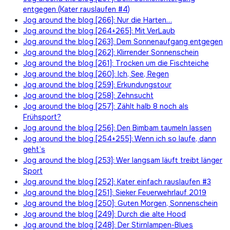
entgegen (Kater rauslaufen #4)
Jog around the blog [266]: Nur die Harten…
Jog around the blog [264+265]: Mit VerLaub
Jog around the blog [263]: Dem Sonnenaufgang entgegen
Jog around the blog [262]: Klirrender Sonnenschein
Jog around the blog [261]: Trocken um die Fischteiche
Jog around the blog [260]: Ich, See, Regen
Jog around the blog [259]: Erkundungstour
Jog around the blog [258]: Zehnsucht
Jog around the blog [257]: Zählt halb 8 noch als
Frühsport?
Jog around the blog [256]: Den Bimbam taumeln lassen
Jog around the blog [254+255]: Wenn ich so laufe, dann
geht’s
Jog around the blog [253]: Wer langsam läuft treibt länger
Sport
Jog around the blog [252]: Kater einfach rauslaufen #3
Jog around the blog [251]: Sieker Feuerwehrlauf 2019
Jog around the blog [250]: Guten Morgen, Sonnenschein
Jog around the blog [249]: Durch die alte Hood
Jog around the blog [248]: Der Stirnlampen-Blues