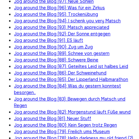
Jog around the Blog [97]: Neue Sohlen
Jog around the Blog [96]: Was für ein Zirkus
Jog around the Blog [95]: Trockenübung
Jog around the Blog [94]: I schenk you very Matsch
Jog around the Blog [93]: Matsch appreciated
Jog around the Blog [92]: Der Sonne entgegen
Jog around the Blog [91]: ES läuft
Jog around the Blog [90]: Zug um Zug
Jog around the Blog [89]: Schnee von gestern
Jog around the Blog [88]: Schwere Beine
Jog around the Blog [87]: Geteiltes Leid ist halbes Leid
Jog around the Blog [86]: Der Schweinehund
Jog around the Blog [85]: Der Lipperland Halbmarathon
Jog around the Blog [84]: Was du gestern konntest
besorgen..
Jog around the Blog [83]: Bewegen durch Matsch und
Regen
Jog around the Blog [82]: Morgenstund läuft Füße wund
Jog around the Blog [81]: Neuer Stuff
Jog around the Blog [80]: Kein Segen trotz Regen
Jog around the Blog [79]: Freilich ums Museum
Jog around the Blog [78]: Hello darkness my old friend (2)