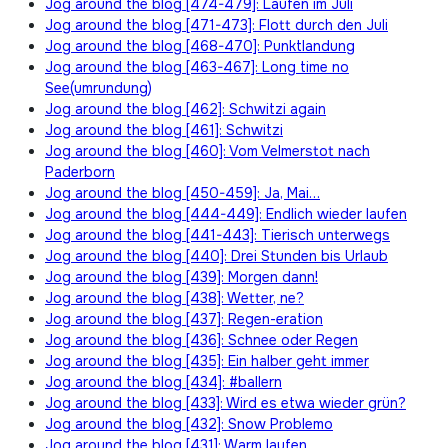
Jog around the blog [474-479]: Laufen im Juli
Jog around the blog [471-473]: Flott durch den Juli
Jog around the blog [468-470]: Punktlandung
Jog around the blog [463-467]: Long time no
See(umrundung)
Jog around the blog [462]: Schwitzi again
Jog around the blog [461]: Schwitzi
Jog around the blog [460]: Vom Velmerstot nach
Paderborn
Jog around the blog [450-459]: Ja, Mai…
Jog around the blog [444-449]: Endlich wieder laufen
Jog around the blog [441-443]: Tierisch unterwegs
Jog around the blog [440]: Drei Stunden bis Urlaub
Jog around the blog [439]: Morgen dann!
Jog around the blog [438]: Wetter, ne?
Jog around the blog [437]: Regen-eration
Jog around the blog [436]: Schnee oder Regen
Jog around the blog [435]: Ein halber geht immer
Jog around the blog [434]: #ballern
Jog around the blog [433]: Wird es etwa wieder grün?
Jog around the blog [432]: Snow Problemo
Jog around the blog [431]: Warm laufen