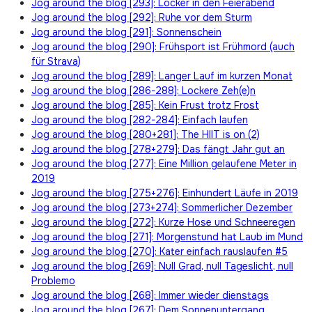
Jog around the blog [293]: Locker in den Feierabend
Jog around the blog [292]: Ruhe vor dem Sturm
Jog around the blog [291]: Sonnenschein
Jog around the blog [290]: Frühsport ist Frühmord (auch
für Strava)
Jog around the blog [289]: Langer Lauf im kurzen Monat
Jog around the blog [286-288]: Lockere Zeh(e)n
Jog around the blog [285]: Kein Frust trotz Frost
Jog around the blog [282-284]: Einfach laufen
Jog around the blog [280+281]: The HIIT is on (2)
Jog around the blog [278+279]: Das fängt Jahr gut an
Jog around the blog [277]: Eine Million gelaufene Meter in
2019
Jog around the blog [275+276]: Einhundert Läufe in 2019
Jog around the blog [273+274]: Sommerlicher Dezember
Jog around the blog [272]: Kurze Hose und Schneeregen
Jog around the blog [271]: Morgenstund hat Laub im Mund
Jog around the blog [270]: Kater einfach rauslaufen #5
Jog around the blog [269]: Null Grad, null Tageslicht, null
Problemo
Jog around the blog [268]: Immer wieder dienstags
Jog around the blog [267]: Dem Sonnenuntergang