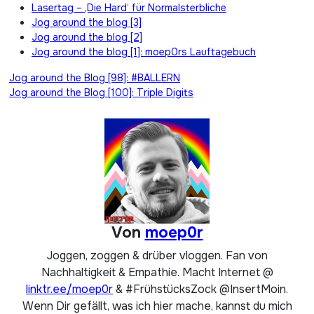
Lasertag – ‚Die Hard‘ für Normalsterbliche
Jog around the blog [3]
Jog around the blog [2]
Jog around the blog [1]: moep0rs Lauftagebuch
Beitragsnavigation
Jog around the Blog [98]: #BALLERN
Jog around the Blog [100]: Triple Digits
Von
moep0r
Joggen, zoggen & drüber vloggen. Fan von
Nachhaltigkeit & Empathie. Macht Internet @
linktr.ee/moep0r
& #FrühstücksZock @InsertMoin.
Wenn Dir gefällt, was ich hier mache, kannst du mich