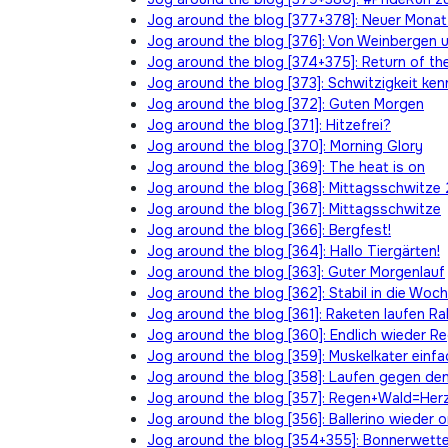
Jog around the blog [377+378]: Neuer Monat
Jog around the blog [376]: Von Weinbergen 
Jog around the blog [374+375]: Return of th
Jog around the blog [373]: Schwitzigkeit ken
Jog around the blog [372]: Guten Morgen
Jog around the blog [371]: Hitzefrei?
Jog around the blog [370]: Morning Glory
Jog around the blog [369]: The heat is on
Jog around the blog [368]: Mittagsschwitze 
Jog around the blog [367]: Mittagsschwitze
Jog around the blog [366]: Bergfest!
Jog around the blog [364]: Hallo Tiergärten!
Jog around the blog [363]: Guter Morgenlauf
Jog around the blog [362]: Stabil in die Woc
Jog around the blog [361]: Raketen laufen R
Jog around the blog [360]: Endlich wieder R
Jog around the blog [359]: Muskelkater einf
Jog around the blog [358]: Laufen gegen d
Jog around the blog [357]: Regen+Wald=Her
Jog around the blog [356]: Ballerino wieder 
Jog around the blog [354+355]: Bonnerwetter