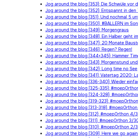
Jog around the blog [353]: Die Schwüle vor 
Jog around the blog [352]: Entspannt in den
Jog around the blog [351]: Und nochmal 5 un
Jog around the blog [350]: #BALLERN im So
Jog around the blog [349]: Morgengraus
Jog around the blog [348]: Ein Halber geht i
Jog around the blog [347]: 20 Monate Bauste
Jog around the blog [346]: Regen? Regen!
Jog around the blog [344+345]: Hammer Tim
Jog around the blog [343]: Morgenstund und
Jog around the blog [342]: Long time no See
Jog around the blog [341]: Vatertag 2020: L
Jog around the blog [336-340]: Wieder einfa
Jog around the blog [325-335]: #moep0rtho
Jog around the blog [324-328]: #moep0rtho
Jog around the blog [319-323]: #moep0rthon
Jog around the blog [313-318]: #moep0rthon
Jog around the blog [312]: #moep0rthon 4/
Jog around the blog [311]: #moep0rthon 3/3
Jog around the blog [310]: #moep0rthon 2/
Jog around the blog [309]: Here we go agai