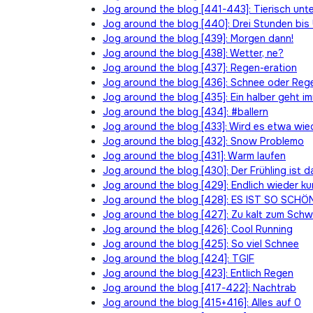
Jog around the blog [441-443]: Tierisch un
Jog around the blog [440]: Drei Stunden bis
Jog around the blog [439]: Morgen dann!
Jog around the blog [438]: Wetter, ne?
Jog around the blog [437]: Regen-eration
Jog around the blog [436]: Schnee oder Reg
Jog around the blog [435]: Ein halber geht i
Jog around the blog [434]: #ballern
Jog around the blog [433]: Wird es etwa wie
Jog around the blog [432]: Snow Problemo
Jog around the blog [431]: Warm laufen
Jog around the blog [430]: Der Frühling ist d
Jog around the blog [429]: Endlich wieder k
Jog around the blog [428]: ES IST SO SCHÖ
Jog around the blog [427]: Zu kalt zum Schw
Jog around the blog [426]: Cool Running
Jog around the blog [425]: So viel Schnee
Jog around the blog [424]: TGIF
Jog around the blog [423]: Entlich Regen
Jog around the blog [417-422]: Nachtrab
Jog around the blog [415+416]: Alles auf 0