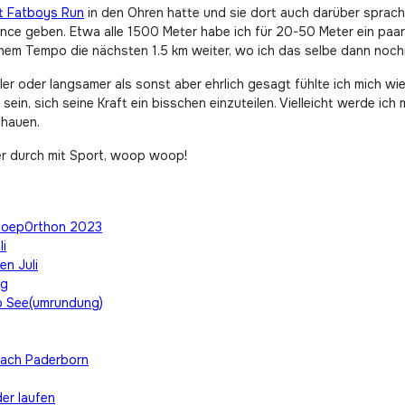
t Fatboys Run
in den Ohren hatte und sie dort auch darüber sprac
ance geben. Etwa alle 1500 Meter habe ich für 20-50 Meter ein paa
em Tempo die nächsten 1.5 km weiter, wo ich das selbe dann noch
ler oder langsamer als sonst aber ehrlich gesagt fühlte ich mich 
 sein, sich seine Kraft ein bisschen einzuteilen. Vielleicht werde i
chauen.
er durch mit Sport, woop woop!
#moep0rthon 2023
li
en Juli
ng
o See(umrundung)
nach Paderborn
er laufen