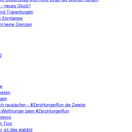
 – neues Glück?
und Tränenhügeln
e Stirnlampe
nt keine Grenzen
2
he
aketen
egen
ach rauslaufen – #ZeroHungerRun die Zweite
en Welthunger beim #ZeroHungerRun
zemoji
on Tour
, ist das waldig!