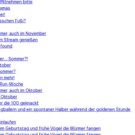
 Mitnehmen bitte
ixmas
er!
isschen Fußi?
immer, auch im November
em Stream genießen
t found
der… Sommer?!
ktober
 Sommer?
en mehr!
erRun-Woche
mmer, auch im Oktober
n Oktober
er die 100 geknackt
egballern und ein spontaner Halber während der goldenen Stunde
inlaufen
um Geburtstag und frühe Vögel die Würmer fangen
um Geburtstag und frühe Vögel die Würmer fangen