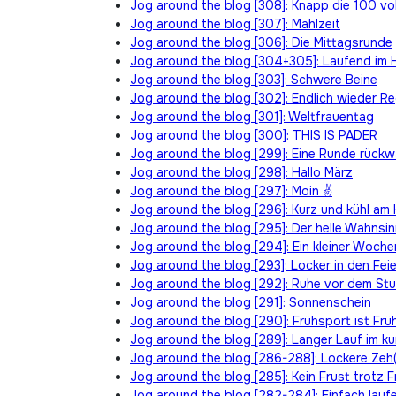
Jog around the blog [308]: Knapp die 100 vol
Jog around the blog [307]: Mahlzeit
Jog around the blog [306]: Die Mittagsrunde
Jog around the blog [304+305]: Laufend im 
Jog around the blog [303]: Schwere Beine
Jog around the blog [302]: Endlich wieder R
Jog around the blog [301]: Weltfrauentag
Jog around the blog [300]: THIS IS PADER
Jog around the blog [299]: Eine Runde rückw
Jog around the blog [298]: Hallo März
Jog around the blog [297]: Moin ✌
Jog around the blog [296]: Kurz und kühl am 
Jog around the blog [295]: Der helle Wahnsi
Jog around the blog [294]: Ein kleiner Woch
Jog around the blog [293]: Locker in den Fe
Jog around the blog [292]: Ruhe vor dem St
Jog around the blog [291]: Sonnenschein
Jog around the blog [290]: Frühsport ist Frü
Jog around the blog [289]: Langer Lauf im k
Jog around the blog [286-288]: Lockere Zeh(
Jog around the blog [285]: Kein Frust trotz F
Jog around the blog [282-284]: Einfach lauf