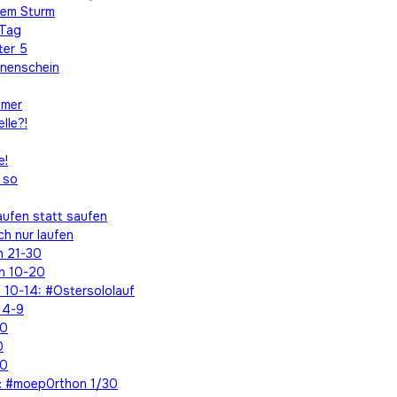
dem Sturm
 Tag
ter 5
nnenschein
mmer
lle?!
e!
 so
aufen statt saufen
ch nur laufen
n 21-30
n 10-20
 10-14: #Ostersololauf
 4-9
30
0
30
n: #moep0rthon 1/30