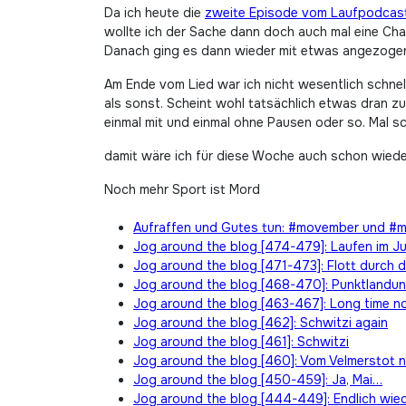
Da ich heute die
zweite Episode vom Laufpodcas
wollte ich der Sache dann doch auch mal eine Ch
Danach ging es dann wieder mit etwas angezogen
Am Ende vom Lied war ich nicht wesentlich schnel
als sonst. Scheint wohl tatsächlich etwas dran zu
einmal mit und einmal ohne Pausen oder so. Mal s
damit wäre ich für diese Woche auch schon wied
Noch mehr Sport ist Mord
Aufraffen und Gutes tun: #movember und 
Jog around the blog [474-479]: Laufen im Ju
Jog around the blog [471-473]: Flott durch d
Jog around the blog [468-470]: Punktlandu
Jog around the blog [463-467]: Long time n
Jog around the blog [462]: Schwitzi again
Jog around the blog [461]: Schwitzi
Jog around the blog [460]: Vom Velmerstot 
Jog around the blog [450-459]: Ja, Mai…
Jog around the blog [444-449]: Endlich wied