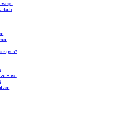
terwegs
 Urlaub
en
mmer
der grün?
a
urze Hose
N
itzen