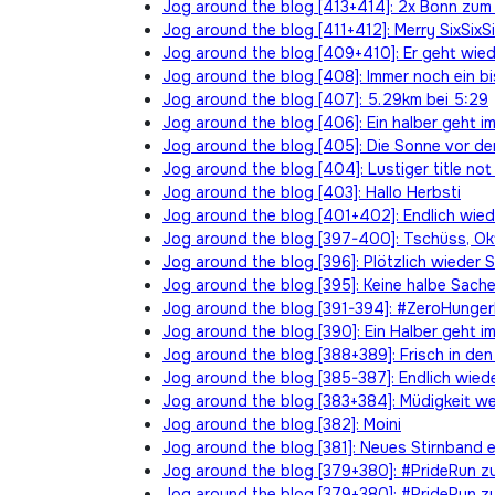
Jog around the blog [413+414]: 2x Bonn zum
Jog around the blog [411+412]: Merry SixSixS
Jog around the blog [409+410]: Er geht wied
Jog around the blog [408]: Immer noch ein b
Jog around the blog [407]: 5.29km bei 5:29
Jog around the blog [406]: Ein halber geht 
Jog around the blog [405]: Die Sonne vor d
Jog around the blog [404]: Lustiger title no
Jog around the blog [403]: Hallo Herbsti
Jog around the blog [401+402]: Endlich wie
Jog around the blog [397-400]: Tschüss, O
Jog around the blog [396]: Plötzlich wieder
Jog around the blog [395]: Keine halbe Sach
Jog around the blog [391-394]: #ZeroHung
Jog around the blog [390]: Ein Halber geht i
Jog around the blog [388+389]: Frisch in de
Jog around the blog [385-387]: Endlich wied
Jog around the blog [383+384]: Müdigkeit w
Jog around the blog [382]: Moini
Jog around the blog [381]: Neues Stirnband e
Jog around the blog [379+380]: #PrideRun z
Jog around the blog [379+380]: #PrideRun z