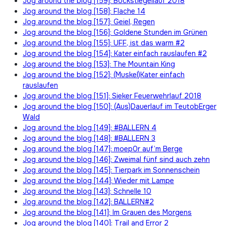
Jog around the blog [159]: Böckstiegellauf 2018
Jog around the blog [158]: Flache 14
Jog around the blog [157]: Geiel, Regen
Jog around the blog [156]: Goldene Stunden im Grünen
Jog around the blog [155]: UFF, ist das warm #2
Jog around the blog [154]: Kater einfach rauslaufen #2
Jog around the blog [153]: The Mountain King
Jog around the blog [152]: (Muskel)Kater einfach
rauslaufen
Jog around the blog [151]: Sieker Feuerwehrlauf 2018
Jog around the blog [150]: (Aus)Dauerlauf im TeutobErger
Wald
Jog around the blog [149]: #BALLERN 4
Jog around the blog [148]: #BALLERN 3
Jog around the blog [147]: moep0r auf’m Berge
Jog around the blog [146]: Zweimal fünf sind auch zehn
Jog around the blog [145]: Tierpark im Sonnenschein
Jog around the blog [144]: Wieder mit Lampe
Jog around the blog [143]: Schnelle 10
Jog around the blog [142]: BALLERN#2
Jog around the blog [141]: Im Grauen des Morgens
Jog around the blog [140]: Trail and Error 2