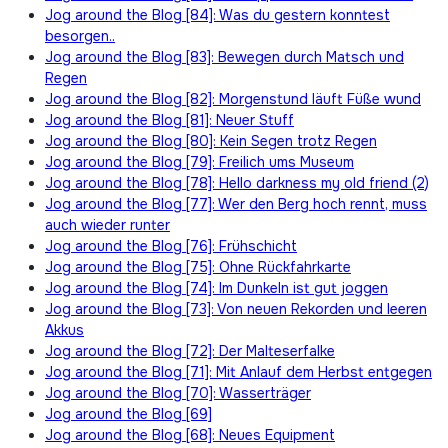
Jog around the Blog [84]: Was du gestern konntest
besorgen..
Jog around the Blog [83]: Bewegen durch Matsch und
Regen
Jog around the Blog [82]: Morgenstund läuft Füße wund
Jog around the Blog [81]: Neuer Stuff
Jog around the Blog [80]: Kein Segen trotz Regen
Jog around the Blog [79]: Freilich ums Museum
Jog around the Blog [78]: Hello darkness my old friend (2)
Jog around the Blog [77]: Wer den Berg hoch rennt, muss
auch wieder runter
Jog around the Blog [76]: Frühschicht
Jog around the Blog [75]: Ohne Rückfahrkarte
Jog around the Blog [74]: Im Dunkeln ist gut joggen
Jog around the Blog [73]: Von neuen Rekorden und leeren
Akkus
Jog around the Blog [72]: Der Malteserfalke
Jog around the Blog [71]: Mit Anlauf dem Herbst entgegen
Jog around the Blog [70]: Wasserträger
Jog around the Blog [69]
Jog around the Blog [68]: Neues Equipment