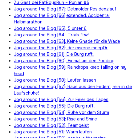
Zu Gast bei FatBoysRun – Runian #5
Jog around the Blog [67]: Detmolder Residenzlauf
Jog around the Blog [66] extended: Accidental
Halbmarathon
Jog around the Blog [65]: 5 unter 6
Jog around the Blog [64]: Trails ftw!
Jog around the Blog [63]: Keine Gnade für die Wade
Jog around the Blog [62]: der eiserne moep0r
Jog around the Blog [61]: Die Burg ruft!
Jog around the Blog [60]: Einmal um den Pudding
Jog around the Blog [59]: Raindrops keep falling on my
head
Jog around the Blog [58]: Laufen lassen
Jog around the Blog [57]: Raus aus den Federn, rein in die
Laufschuhe!
Jog around the Blog [56]: Zur Feier des Tages
Jog around the Blog [55]: Die Burg ruft!
Jog around the Blog [54]: Ruhe vor dem Sturm
Jog around the Blog [53]: Rise and Shine
Jog around the Blog [52]: Teamgeist
Jog around the Blog [51]: Warm laufen