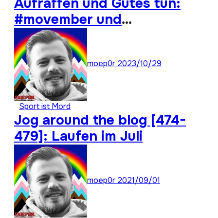
Aufraffen und Gutes tun:
#movember und
#moep0rthon 2023
moep0r
2023/10/29
Sport ist Mord
Jog around the blog [474-
479]: Laufen im Juli
moep0r
2021/09/01