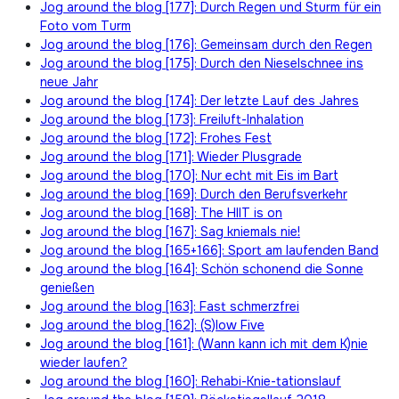
Jog around the blog [177]: Durch Regen und Sturm für ein
Foto vom Turm
Jog around the blog [176]: Gemeinsam durch den Regen
Jog around the blog [175]: Durch den Nieselschnee ins
neue Jahr
Jog around the blog [174]: Der letzte Lauf des Jahres
Jog around the blog [173]: Freiluft-Inhalation
Jog around the blog [172]: Frohes Fest
Jog around the blog [171]: Wieder Plusgrade
Jog around the blog [170]: Nur echt mit Eis im Bart
Jog around the blog [169]: Durch den Berufsverkehr
Jog around the blog [168]: The HIIT is on
Jog around the blog [167]: Sag kniemals nie!
Jog around the blog [165+166]: Sport am laufenden Band
Jog around the blog [164]: Schön schonend die Sonne
genießen
Jog around the blog [163]: Fast schmerzfrei
Jog around the blog [162]: (S)low Five
Jog around the blog [161]: (Wann kann ich mit dem K)nie
wieder laufen?
Jog around the blog [160]: Rehabi-Knie-tationslauf