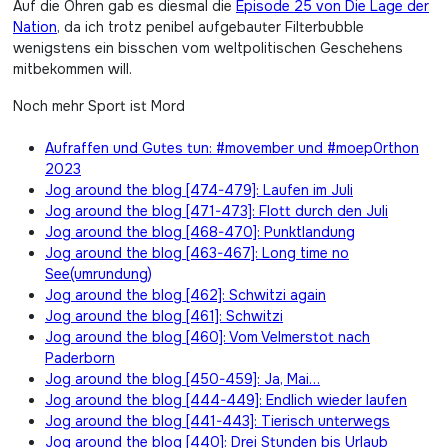
Auf die Ohren gab es diesmal die
Episode 25 von Die Lage der
Nation
, da ich trotz penibel aufgebauter Filterbubble
wenigstens ein bisschen vom weltpolitischen Geschehens
mitbekommen will.
Noch mehr Sport ist Mord
Aufraffen und Gutes tun: #movember und #moep0rthon
2023
Jog around the blog [474-479]: Laufen im Juli
Jog around the blog [471-473]: Flott durch den Juli
Jog around the blog [468-470]: Punktlandung
Jog around the blog [463-467]: Long time no
See(umrundung)
Jog around the blog [462]: Schwitzi again
Jog around the blog [461]: Schwitzi
Jog around the blog [460]: Vom Velmerstot nach
Paderborn
Jog around the blog [450-459]: Ja, Mai…
Jog around the blog [444-449]: Endlich wieder laufen
Jog around the blog [441-443]: Tierisch unterwegs
Jog around the blog [440]: Drei Stunden bis Urlaub