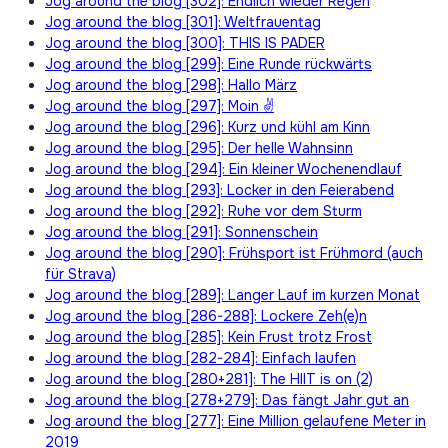
Jog around the blog [302]: Endlich wieder Regen
Jog around the blog [301]: Weltfrauentag
Jog around the blog [300]: THIS IS PADER
Jog around the blog [299]: Eine Runde rückwärts
Jog around the blog [298]: Hallo März
Jog around the blog [297]: Moin ✌
Jog around the blog [296]: Kurz und kühl am Kinn
Jog around the blog [295]: Der helle Wahnsinn
Jog around the blog [294]: Ein kleiner Wochenendlauf
Jog around the blog [293]: Locker in den Feierabend
Jog around the blog [292]: Ruhe vor dem Sturm
Jog around the blog [291]: Sonnenschein
Jog around the blog [290]: Frühsport ist Frühmord (auch
für Strava)
Jog around the blog [289]: Langer Lauf im kurzen Monat
Jog around the blog [286-288]: Lockere Zeh(e)n
Jog around the blog [285]: Kein Frust trotz Frost
Jog around the blog [282-284]: Einfach laufen
Jog around the blog [280+281]: The HIIT is on (2)
Jog around the blog [278+279]: Das fängt Jahr gut an
Jog around the blog [277]: Eine Million gelaufene Meter in
2019