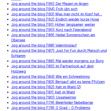
Jog around the blog [195]: Der Magen im Argen
Jog around the blog [194]: Früh übt sich
Jog around the blog [193]: Was man nicht im Kopf hat…
Jog around the blog [192]: Endlich wieder kurze Hose
Jog around the blog [191]: Höher, langsamer, weiter
Jog around the blog [190]: Kurz nach Feierabend
Jog around the blog [189]: Heikel Sonnenschein am
Obersee
Jog around the blog [188]: Valentinslauf
Jog around the blog [187]: Just for Fun durch Matsch und
Schlamm
Jog around the blog [186]: Mal wieder morgens zur Burg
Jog around the blog [185]: Im Partnerlook auf dem
Holzweg
Jog around the blog [184]: Wie ein Schneekönig
Jog around the blog [183]: Bergauf gibt es keine Pfützen
Jog around the blog [182]: Kalt im Wald (2)
Jog around the blog [181]: Kalt im Wald
Jog around the blog [180]: Usselwetter
Jog around the blog [179]: Bielefelder Nebelberge
Jog around the blog [178]: 0 Grad – 0 Problemo