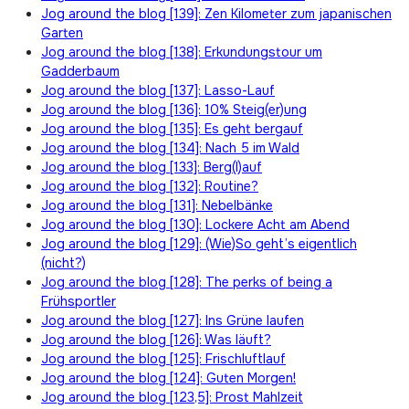
Jog around the blog [139]: Zen Kilometer zum japanischen
Garten
Jog around the blog [138]: Erkundungstour um
Gadderbaum
Jog around the blog [137]: Lasso-Lauf
Jog around the blog [136]: 10% Steig(er)ung
Jog around the blog [135]: Es geht bergauf
Jog around the blog [134]: Nach 5 im Wald
Jog around the blog [133]: Berg(l)auf
Jog around the blog [132]: Routine?
Jog around the blog [131]: Nebelbänke
Jog around the blog [130]: Lockere Acht am Abend
Jog around the blog [129]: (Wie)So geht’s eigentlich
(nicht?)
Jog around the blog [128]: The perks of being a
Frühsportler
Jog around the blog [127]: Ins Grüne laufen
Jog around the blog [126]: Was läuft?
Jog around the blog [125]: Frischluftlauf
Jog around the blog [124]: Guten Morgen!
Jog around the blog [123,5]: Prost Mahlzeit