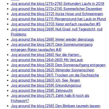
Jog around the blog [275+276]: Einhundert Läufe in 2019
Jog around the blog [273+274]: Sommerlicher Dezember
Jog around the blog [272]: Kurze Hose und Schneeregen
Jog around the blog [271]: Morgenstund hat Laub im Mund
Jog around the blog [270]: Kater einfach rauslaufen #5
Jog around the blog [269]: Null Grad, null Tageslicht, null
Problemo
Jog around the blog [268]: Immer wieder dienstags
Jog around the blog [267]: Dem Sonnenuntergang
entgegen (Kater rauslaufen #4)
Jog around the blog [266]: Nur die Harten…
Jog around the blog [264+265]: Mit VerLaub
Jog around the blog [263]: Dem Sonnenaufgang entgegen
Jog around the blog [262]: Klirrender Sonnenschein
Jog around the blog [261]: Trocken um die Fischteiche
Jog around the blog [260]: Ich, See, Regen
Jog around the blog [259]: Erkundungstour
Jog around the blog [258]: Zehnsucht
Jog around the blog [257]: Zählt halb 8 noch als
Frühsport?
Jog around the blog [256]: Den Bimbam taumeln lassen