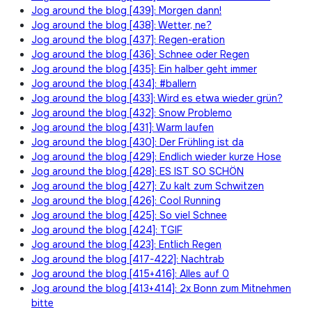
Jog around the blog [439]: Morgen dann!
Jog around the blog [438]: Wetter, ne?
Jog around the blog [437]: Regen-eration
Jog around the blog [436]: Schnee oder Regen
Jog around the blog [435]: Ein halber geht immer
Jog around the blog [434]: #ballern
Jog around the blog [433]: Wird es etwa wieder grün?
Jog around the blog [432]: Snow Problemo
Jog around the blog [431]: Warm laufen
Jog around the blog [430]: Der Frühling ist da
Jog around the blog [429]: Endlich wieder kurze Hose
Jog around the blog [428]: ES IST SO SCHÖN
Jog around the blog [427]: Zu kalt zum Schwitzen
Jog around the blog [426]: Cool Running
Jog around the blog [425]: So viel Schnee
Jog around the blog [424]: TGIF
Jog around the blog [423]: Entlich Regen
Jog around the blog [417-422]: Nachtrab
Jog around the blog [415+416]: Alles auf 0
Jog around the blog [413+414]: 2x Bonn zum Mitnehmen
bitte