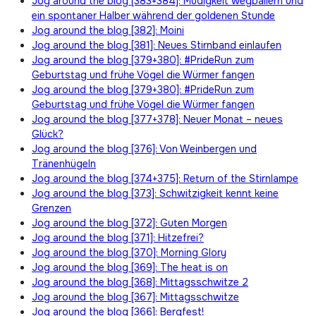
Jog around the blog [383+384]: Müdigkeit wegballern und
ein spontaner Halber während der goldenen Stunde
Jog around the blog [382]: Moini
Jog around the blog [381]: Neues Stirnband einlaufen
Jog around the blog [379+380]: #PrideRun zum
Geburtstag und frühe Vögel die Würmer fangen
Jog around the blog [379+380]: #PrideRun zum
Geburtstag und frühe Vögel die Würmer fangen
Jog around the blog [377+378]: Neuer Monat – neues
Glück?
Jog around the blog [376]: Von Weinbergen und
Tränenhügeln
Jog around the blog [374+375]: Return of the Stirnlampe
Jog around the blog [373]: Schwitzigkeit kennt keine
Grenzen
Jog around the blog [372]: Guten Morgen
Jog around the blog [371]: Hitzefrei?
Jog around the blog [370]: Morning Glory
Jog around the blog [369]: The heat is on
Jog around the blog [368]: Mittagsschwitze 2
Jog around the blog [367]: Mittagsschwitze
Jog around the blog [366]: Bergfest!