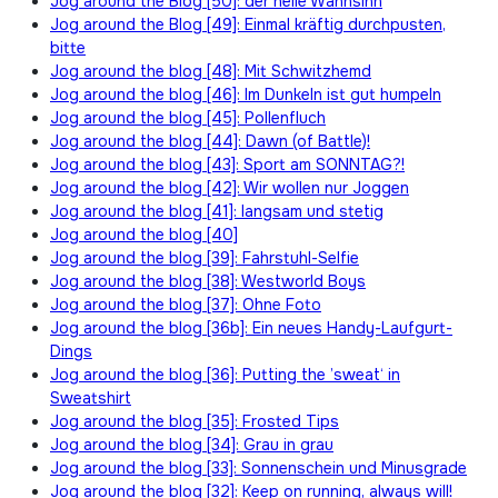
Jog around the Blog [50]: der helle Wahnsinn
Jog around the Blog [49]: Einmal kräftig durchpusten,
bitte
Jog around the blog [48]: Mit Schwitzhemd
Jog around the blog [46]: Im Dunkeln ist gut humpeln
Jog around the blog [45]: Pollenfluch
Jog around the blog [44]: Dawn (of Battle)!
Jog around the blog [43]: Sport am SONNTAG?!
Jog around the blog [42]: Wir wollen nur Joggen
Jog around the blog [41]: langsam und stetig
Jog around the blog [40]
Jog around the blog [39]: Fahrstuhl-Selfie
Jog around the blog [38]: Westworld Boys
Jog around the blog [37]: Ohne Foto
Jog around the blog [36b]: Ein neues Handy-Laufgurt-
Dings
Jog around the blog [36]: Putting the ’sweat‘ in
Sweatshirt
Jog around the blog [35]: Frosted Tips
Jog around the blog [34]: Grau in grau
Jog around the blog [33]: Sonnenschein und Minusgrade
Jog around the blog [32]: Keep on running, always will!