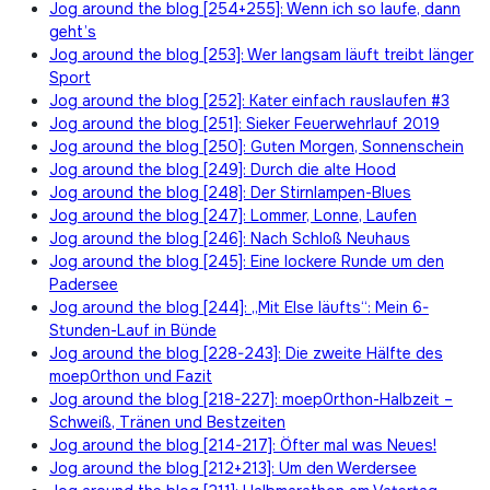
Jog around the blog [254+255]: Wenn ich so laufe, dann
geht’s
Jog around the blog [253]: Wer langsam läuft treibt länger
Sport
Jog around the blog [252]: Kater einfach rauslaufen #3
Jog around the blog [251]: Sieker Feuerwehrlauf 2019
Jog around the blog [250]: Guten Morgen, Sonnenschein
Jog around the blog [249]: Durch die alte Hood
Jog around the blog [248]: Der Stirnlampen-Blues
Jog around the blog [247]: Lommer, Lonne, Laufen
Jog around the blog [246]: Nach Schloß Neuhaus
Jog around the blog [245]: Eine lockere Runde um den
Padersee
Jog around the blog [244]: „Mit Else läufts“: Mein 6-
Stunden-Lauf in Bünde
Jog around the blog [228-243]: Die zweite Hälfte des
moep0rthon und Fazit
Jog around the blog [218-227]: moep0rthon-Halbzeit –
Schweiß, Tränen und Bestzeiten
Jog around the blog [214-217]: Öfter mal was Neues!
Jog around the blog [212+213]: Um den Werdersee