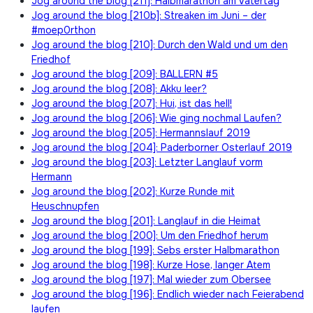
Jog around the blog [211]: Halbmarathon am Vatertag
Jog around the blog [210b]: Streaken im Juni – der
#moep0rthon
Jog around the blog [210]: Durch den Wald und um den
Friedhof
Jog around the blog [209]: BALLERN #5
Jog around the blog [208]: Akku leer?
Jog around the blog [207]: Hui, ist das hell!
Jog around the blog [206]: Wie ging nochmal Laufen?
Jog around the blog [205]: Hermannslauf 2019
Jog around the blog [204]: Paderborner Osterlauf 2019
Jog around the blog [203]: Letzter Langlauf vorm
Hermann
Jog around the blog [202]: Kurze Runde mit
Heuschnupfen
Jog around the blog [201]: Langlauf in die Heimat
Jog around the blog [200]: Um den Friedhof herum
Jog around the blog [199]: Sebs erster Halbmarathon
Jog around the blog [198]: Kurze Hose, langer Atem
Jog around the blog [197]: Mal wieder zum Obersee
Jog around the blog [196]: Endlich wieder nach Feierabend
laufen