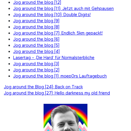
Jog around the blog [12]
Jog around the blog [11]: Jetzt auch mit Gehpausen
Jog around the blog [10]: Double Digits!
Jog around the blog [9]
Jog around the blog [8]
Jog around the blog [7]: Endlich 5km gepackt!
Jog around the blog [6]
Jog around the blog [5]
Jog around the blog [4]
Lasertag – ‚Die Hard‘ für Normalsterbliche
Jog around the blog [3]
Jog around the blog [2]
Jog around the blog [1]: moep0rs Lauftagebuch
Beitragsnavigation
Jog around the Blog [24]: Back on Track
Jog around the blog [27]: Hello darkness my old friend