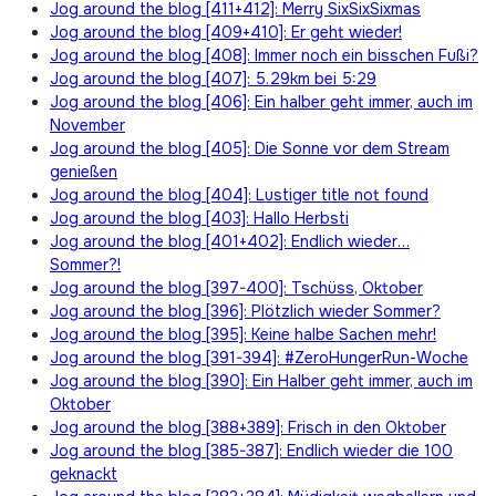
Jog around the blog [411+412]: Merry SixSixSixmas
Jog around the blog [409+410]: Er geht wieder!
Jog around the blog [408]: Immer noch ein bisschen Fußi?
Jog around the blog [407]: 5.29km bei 5:29
Jog around the blog [406]: Ein halber geht immer, auch im
November
Jog around the blog [405]: Die Sonne vor dem Stream
genießen
Jog around the blog [404]: Lustiger title not found
Jog around the blog [403]: Hallo Herbsti
Jog around the blog [401+402]: Endlich wieder…
Sommer?!
Jog around the blog [397-400]: Tschüss, Oktober
Jog around the blog [396]: Plötzlich wieder Sommer?
Jog around the blog [395]: Keine halbe Sachen mehr!
Jog around the blog [391-394]: #ZeroHungerRun-Woche
Jog around the blog [390]: Ein Halber geht immer, auch im
Oktober
Jog around the blog [388+389]: Frisch in den Oktober
Jog around the blog [385-387]: Endlich wieder die 100
geknackt