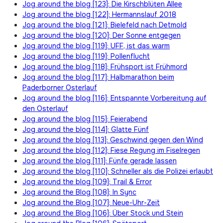
Jog around the blog [123]: Die Kirschblüten Allee
Jog around the blog [122]: Hermannslauf 2018
Jog around the blog [121]: Bielefeld nach Detmold
Jog around the blog [120]: Der Sonne entgegen
Jog around the blog [119]: UFF, ist das warm
Jog around the blog [119]: Pollenflucht
Jog around the blog [118]: Frühsport ist Frühmord
Jog around the blog [117]: Halbmarathon beim
Paderborner Osterlauf
Jog around the blog [116]: Entspannte Vorbereitung auf
den Osterlauf
Jog around the blog [115]: Feierabend
Jog around the blog [114]: Glatte Fünf
Jog around the blog [113]: Geschwind gegen den Wind
Jog around the blog [112]: Fiese Regung im Fiselregen
Jog around the blog [111]: Fünfe gerade lassen
Jog around the blog [110]: Schneller als die Polizei erlaubt
Jog around the blog [109]: Trail & Error
Jog around the Blog [108]: In Sync
Jog around the Blog [107]: Neue-Uhr-Zeit
Jog around the Blog [106]: Über Stock und Stein