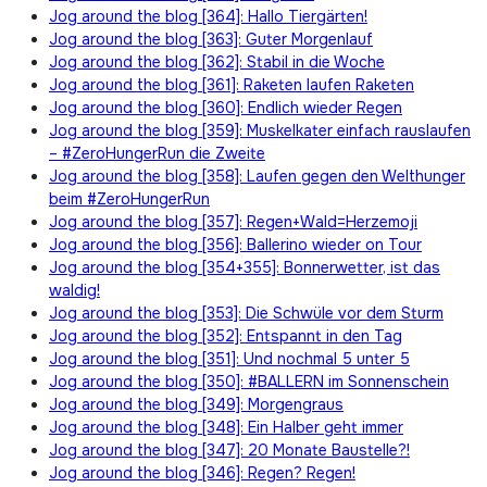
Jog around the blog [364]: Hallo Tiergärten!
Jog around the blog [363]: Guter Morgenlauf
Jog around the blog [362]: Stabil in die Woche
Jog around the blog [361]: Raketen laufen Raketen
Jog around the blog [360]: Endlich wieder Regen
Jog around the blog [359]: Muskelkater einfach rauslaufen
– #ZeroHungerRun die Zweite
Jog around the blog [358]: Laufen gegen den Welthunger
beim #ZeroHungerRun
Jog around the blog [357]: Regen+Wald=Herzemoji
Jog around the blog [356]: Ballerino wieder on Tour
Jog around the blog [354+355]: Bonnerwetter, ist das
waldig!
Jog around the blog [353]: Die Schwüle vor dem Sturm
Jog around the blog [352]: Entspannt in den Tag
Jog around the blog [351]: Und nochmal 5 unter 5
Jog around the blog [350]: #BALLERN im Sonnenschein
Jog around the blog [349]: Morgengraus
Jog around the blog [348]: Ein Halber geht immer
Jog around the blog [347]: 20 Monate Baustelle?!
Jog around the blog [346]: Regen? Regen!