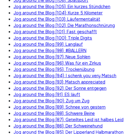
Jog around the Blog [106]: Spätsport
Jog around the Blog [105]: Ein kurzes Stündchen
Jog around the Blog [104]: Kurze 5 Kilometer
Jog around the Blog [103]: Läufermentalität
Jog around the Blog [102]: Die Marathonschnürung
Jog around the Blog [101]: Fast geschafft
Jog around the Blog [100]: Triple Digits
Jog around the Blog [99]: Langlauf
Jog around the Blog [98]: #BALLERN
Jog around the Blog [97]: Neue Sohlen
Jog around the Blog [96]: Was für ein Zirkus
Jog around the Blog [95]: Trockenübung
Jog around the Blog [94]: I schenk you very Matsch
Jog around the Blog [93]: Matsch appreciated
Jog around the Blog [92]: Der Sonne entgegen
Jog around the Blog [91]: ES läuft
Jog around the Blog [90]: Zug um Zug
Jog around the Blog [89]: Schnee von gestern
Jog around the Blog [88]: Schwere Beine
Jog around the Blog [87]: Geteiltes Leid ist halbes Leid
Jog around the Blog [86]: Der Schweinehund
Jog around the Blog [85]: Der Lipperland Halbmarathon