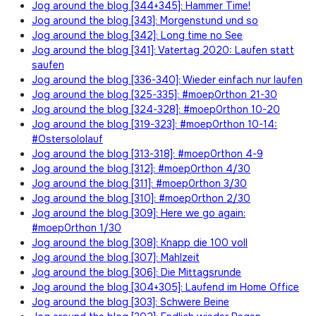
Jog around the blog [344+345]: Hammer Time!
Jog around the blog [343]: Morgenstund und so
Jog around the blog [342]: Long time no See
Jog around the blog [341]: Vatertag 2020: Laufen statt
saufen
Jog around the blog [336-340]: Wieder einfach nur laufen
Jog around the blog [325-335]: #moep0rthon 21-30
Jog around the blog [324-328]: #moep0rthon 10-20
Jog around the blog [319-323]: #moep0rthon 10-14:
#Ostersololauf
Jog around the blog [313-318]: #moep0rthon 4-9
Jog around the blog [312]: #moep0rthon 4/30
Jog around the blog [311]: #moep0rthon 3/30
Jog around the blog [310]: #moep0rthon 2/30
Jog around the blog [309]: Here we go again:
#moep0rthon 1/30
Jog around the blog [308]: Knapp die 100 voll
Jog around the blog [307]: Mahlzeit
Jog around the blog [306]: Die Mittagsrunde
Jog around the blog [304+305]: Laufend im Home Office
Jog around the blog [303]: Schwere Beine