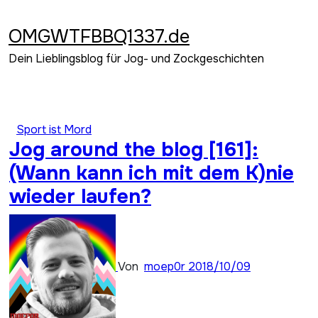
Zum
Inhalt
OMGWTFBBQ1337.de
springen
Dein Lieblingsblog für Jog- und Zockgeschichten
Sport ist Mord
Jog around the blog [161]:
(Wann kann ich mit dem K)nie
wieder laufen?
Von
moep0r
2018/10/09