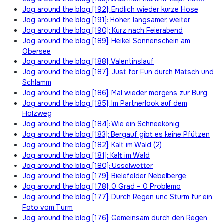
Jog around the blog [192]: Endlich wieder kurze Hose
Jog around the blog [191]: Höher, langsamer, weiter
Jog around the blog [190]: Kurz nach Feierabend
Jog around the blog [189]: Heikel Sonnenschein am
Obersee
Jog around the blog [188]: Valentinslauf
Jog around the blog [187]: Just for Fun durch Matsch und
Schlamm
Jog around the blog [186]: Mal wieder morgens zur Burg
Jog around the blog [185]: Im Partnerlook auf dem
Holzweg
Jog around the blog [184]: Wie ein Schneekönig
Jog around the blog [183]: Bergauf gibt es keine Pfützen
Jog around the blog [182]: Kalt im Wald (2)
Jog around the blog [181]: Kalt im Wald
Jog around the blog [180]: Usselwetter
Jog around the blog [179]: Bielefelder Nebelberge
Jog around the blog [178]: 0 Grad – 0 Problemo
Jog around the blog [177]: Durch Regen und Sturm für ein
Foto vom Turm
Jog around the blog [176]: Gemeinsam durch den Regen