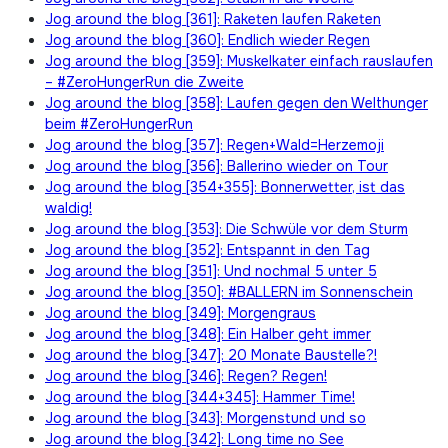
Jog around the blog [361]: Raketen laufen Raketen
Jog around the blog [360]: Endlich wieder Regen
Jog around the blog [359]: Muskelkater einfach rauslaufen
– #ZeroHungerRun die Zweite
Jog around the blog [358]: Laufen gegen den Welthunger
beim #ZeroHungerRun
Jog around the blog [357]: Regen+Wald=Herzemoji
Jog around the blog [356]: Ballerino wieder on Tour
Jog around the blog [354+355]: Bonnerwetter, ist das
waldig!
Jog around the blog [353]: Die Schwüle vor dem Sturm
Jog around the blog [352]: Entspannt in den Tag
Jog around the blog [351]: Und nochmal 5 unter 5
Jog around the blog [350]: #BALLERN im Sonnenschein
Jog around the blog [349]: Morgengraus
Jog around the blog [348]: Ein Halber geht immer
Jog around the blog [347]: 20 Monate Baustelle?!
Jog around the blog [346]: Regen? Regen!
Jog around the blog [344+345]: Hammer Time!
Jog around the blog [343]: Morgenstund und so
Jog around the blog [342]: Long time no See