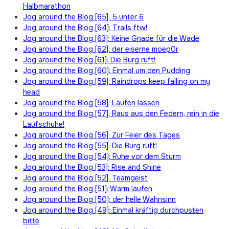
Halbmarathon
Jog around the Blog [65]: 5 unter 6
Jog around the Blog [64]: Trails ftw!
Jog around the Blog [63]: Keine Gnade für die Wade
Jog around the Blog [62]: der eiserne moep0r
Jog around the Blog [61]: Die Burg ruft!
Jog around the Blog [60]: Einmal um den Pudding
Jog around the Blog [59]: Raindrops keep falling on my
head
Jog around the Blog [58]: Laufen lassen
Jog around the Blog [57]: Raus aus den Federn, rein in die
Laufschuhe!
Jog around the Blog [56]: Zur Feier des Tages
Jog around the Blog [55]: Die Burg ruft!
Jog around the Blog [54]: Ruhe vor dem Sturm
Jog around the Blog [53]: Rise and Shine
Jog around the Blog [52]: Teamgeist
Jog around the Blog [51]: Warm laufen
Jog around the Blog [50]: der helle Wahnsinn
Jog around the Blog [49]: Einmal kräftig durchpusten,
bitte