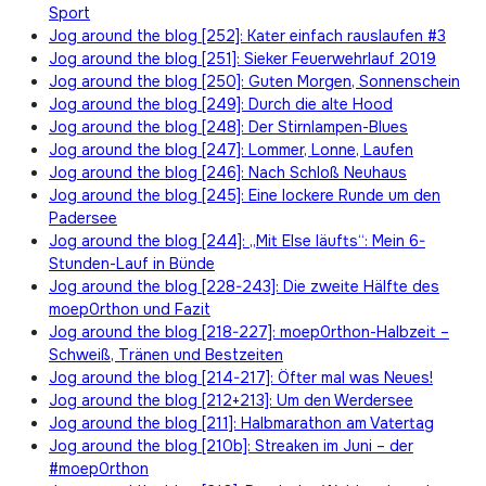
Sport
Jog around the blog [252]: Kater einfach rauslaufen #3
Jog around the blog [251]: Sieker Feuerwehrlauf 2019
Jog around the blog [250]: Guten Morgen, Sonnenschein
Jog around the blog [249]: Durch die alte Hood
Jog around the blog [248]: Der Stirnlampen-Blues
Jog around the blog [247]: Lommer, Lonne, Laufen
Jog around the blog [246]: Nach Schloß Neuhaus
Jog around the blog [245]: Eine lockere Runde um den
Padersee
Jog around the blog [244]: „Mit Else läufts“: Mein 6-
Stunden-Lauf in Bünde
Jog around the blog [228-243]: Die zweite Hälfte des
moep0rthon und Fazit
Jog around the blog [218-227]: moep0rthon-Halbzeit –
Schweiß, Tränen und Bestzeiten
Jog around the blog [214-217]: Öfter mal was Neues!
Jog around the blog [212+213]: Um den Werdersee
Jog around the blog [211]: Halbmarathon am Vatertag
Jog around the blog [210b]: Streaken im Juni – der
#moep0rthon