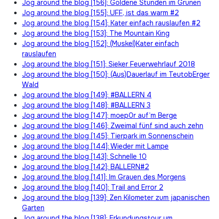
Jog around the blog [156]: Goldene Stunden im Grünen
Jog around the blog [155]: UFF, ist das warm #2
Jog around the blog [154]: Kater einfach rauslaufen #2
Jog around the blog [153]: The Mountain King
Jog around the blog [152]: (Muskel)Kater einfach
rauslaufen
Jog around the blog [151]: Sieker Feuerwehrlauf 2018
Jog around the blog [150]: (Aus)Dauerlauf im TeutobErger
Wald
Jog around the blog [149]: #BALLERN 4
Jog around the blog [148]: #BALLERN 3
Jog around the blog [147]: moep0r auf’m Berge
Jog around the blog [146]: Zweimal fünf sind auch zehn
Jog around the blog [145]: Tierpark im Sonnenschein
Jog around the blog [144]: Wieder mit Lampe
Jog around the blog [143]: Schnelle 10
Jog around the blog [142]: BALLERN#2
Jog around the blog [141]: Im Grauen des Morgens
Jog around the blog [140]: Trail and Error 2
Jog around the blog [139]: Zen Kilometer zum japanischen
Garten
Jog around the blog [138]: Erkundungstour um