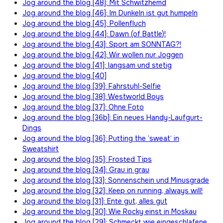
Jog around the blog [48]: Mit Schwitzhemd
Jog around the blog [46]: Im Dunkeln ist gut humpeln
Jog around the blog [45]: Pollenfluch
Jog around the blog [44]: Dawn (of Battle)!
Jog around the blog [43]: Sport am SONNTAG?!
Jog around the blog [42]: Wir wollen nur Joggen
Jog around the blog [41]: langsam und stetig
Jog around the blog [40]
Jog around the blog [39]: Fahrstuhl-Selfie
Jog around the blog [38]: Westworld Boys
Jog around the blog [37]: Ohne Foto
Jog around the blog [36b]: Ein neues Handy-Laufgurt-
Dings
Jog around the blog [36]: Putting the ’sweat‘ in
Sweatshirt
Jog around the blog [35]: Frosted Tips
Jog around the blog [34]: Grau in grau
Jog around the blog [33]: Sonnenschein und Minusgrade
Jog around the blog [32]: Keep on running, always will!
Jog around the blog [31]: Ente gut, alles gut
Jog around the blog [30]: Wie Rocky einst in Moskau
Jog around the blog [29]: Schmeckt wie eingeschlafene