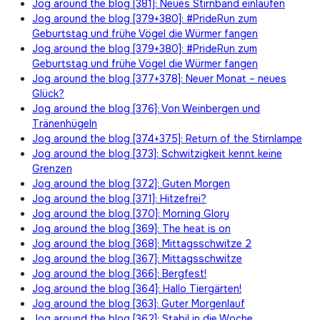
Jog around the blog [381]: Neues Stirnband einlaufen
Jog around the blog [379+380]: #PrideRun zum
Geburtstag und frühe Vögel die Würmer fangen
Jog around the blog [379+380]: #PrideRun zum
Geburtstag und frühe Vögel die Würmer fangen
Jog around the blog [377+378]: Neuer Monat – neues
Glück?
Jog around the blog [376]: Von Weinbergen und
Tränenhügeln
Jog around the blog [374+375]: Return of the Stirnlampe
Jog around the blog [373]: Schwitzigkeit kennt keine
Grenzen
Jog around the blog [372]: Guten Morgen
Jog around the blog [371]: Hitzefrei?
Jog around the blog [370]: Morning Glory
Jog around the blog [369]: The heat is on
Jog around the blog [368]: Mittagsschwitze 2
Jog around the blog [367]: Mittagsschwitze
Jog around the blog [366]: Bergfest!
Jog around the blog [364]: Hallo Tiergärten!
Jog around the blog [363]: Guter Morgenlauf
Jog around the blog [362]: Stabil in die Woche