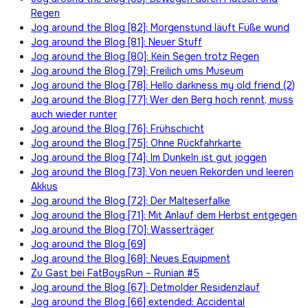
Regen
Jog around the Blog [82]: Morgenstund läuft Füße wund
Jog around the Blog [81]: Neuer Stuff
Jog around the Blog [80]: Kein Segen trotz Regen
Jog around the Blog [79]: Freilich ums Museum
Jog around the Blog [78]: Hello darkness my old friend (2)
Jog around the Blog [77]: Wer den Berg hoch rennt, muss
auch wieder runter
Jog around the Blog [76]: Frühschicht
Jog around the Blog [75]: Ohne Rückfahrkarte
Jog around the Blog [74]: Im Dunkeln ist gut joggen
Jog around the Blog [73]: Von neuen Rekorden und leeren
Akkus
Jog around the Blog [72]: Der Malteserfalke
Jog around the Blog [71]: Mit Anlauf dem Herbst entgegen
Jog around the Blog [70]: Wasserträger
Jog around the Blog [69]
Jog around the Blog [68]: Neues Equipment
Zu Gast bei FatBoysRun – Runian #5
Jog around the Blog [67]: Detmolder Residenzlauf
Jog around the Blog [66] extended: Accidental