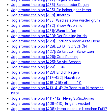
Jog around the blog [436]: Schnee oder Regen
Jog around the blog [435]: Ein halber geht immer
Jog around the blog [434]: #ballern
Jog around the blog [433]: Wird es etwa wieder grün?
Jog around the blog [432]: Snow Problemo
Jog around the blog [431]: Warm laufen
Jog around the blog [430]: Der Frühling ist da
Jog around the blog [429]: Endlich wieder kurze Hose
Jog around the blog [428]: ES IST SO SCHÖN
Jog around the blog [427]: Zu kalt zum Schwitzen
Jog around the blog [426]: Cool Running
Jog around the blog [425]: So viel Schnee
Jog around the blog [424]: TGIF
Jog around the blog [423]: Entlich Regen
Jog around the blog [417-422]: Nachtrab
Jog around the blog [415+416]: Alles auf 0
Jog around the blog [413+414]: 2x Bonn zum Mitnehmen
bitte
Jog around the blog [411+412]: Merry SixSixSixmas
Jog around the blog [409+410]: Er geht wieder!
Jog around the blog [408]: Immer noch ein bisschen Fußi?