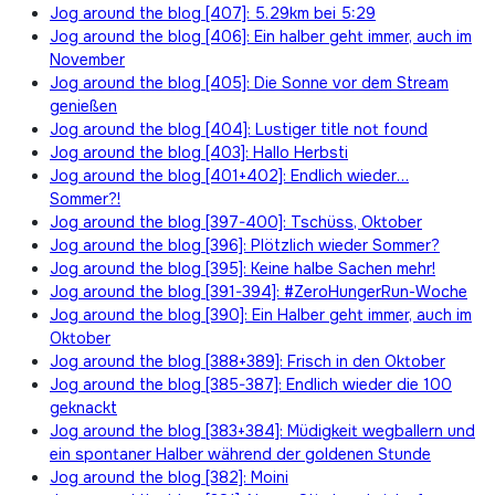
Jog around the blog [407]: 5.29km bei 5:29
Jog around the blog [406]: Ein halber geht immer, auch im
November
Jog around the blog [405]: Die Sonne vor dem Stream
genießen
Jog around the blog [404]: Lustiger title not found
Jog around the blog [403]: Hallo Herbsti
Jog around the blog [401+402]: Endlich wieder…
Sommer?!
Jog around the blog [397-400]: Tschüss, Oktober
Jog around the blog [396]: Plötzlich wieder Sommer?
Jog around the blog [395]: Keine halbe Sachen mehr!
Jog around the blog [391-394]: #ZeroHungerRun-Woche
Jog around the blog [390]: Ein Halber geht immer, auch im
Oktober
Jog around the blog [388+389]: Frisch in den Oktober
Jog around the blog [385-387]: Endlich wieder die 100
geknackt
Jog around the blog [383+384]: Müdigkeit wegballern und
ein spontaner Halber während der goldenen Stunde
Jog around the blog [382]: Moini