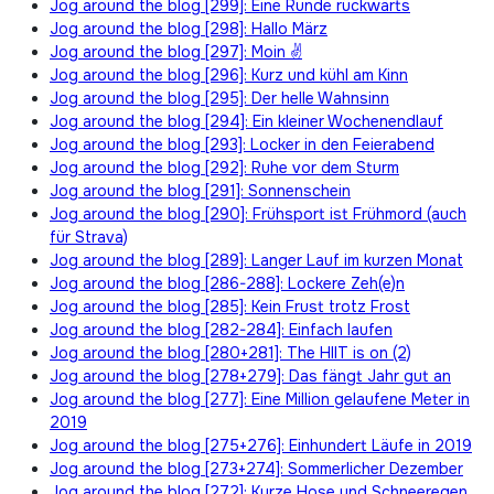
Jog around the blog [299]: Eine Runde rückwärts
Jog around the blog [298]: Hallo März
Jog around the blog [297]: Moin ✌
Jog around the blog [296]: Kurz und kühl am Kinn
Jog around the blog [295]: Der helle Wahnsinn
Jog around the blog [294]: Ein kleiner Wochenendlauf
Jog around the blog [293]: Locker in den Feierabend
Jog around the blog [292]: Ruhe vor dem Sturm
Jog around the blog [291]: Sonnenschein
Jog around the blog [290]: Frühsport ist Frühmord (auch
für Strava)
Jog around the blog [289]: Langer Lauf im kurzen Monat
Jog around the blog [286-288]: Lockere Zeh(e)n
Jog around the blog [285]: Kein Frust trotz Frost
Jog around the blog [282-284]: Einfach laufen
Jog around the blog [280+281]: The HIIT is on (2)
Jog around the blog [278+279]: Das fängt Jahr gut an
Jog around the blog [277]: Eine Million gelaufene Meter in
2019
Jog around the blog [275+276]: Einhundert Läufe in 2019
Jog around the blog [273+274]: Sommerlicher Dezember
Jog around the blog [272]: Kurze Hose und Schneeregen