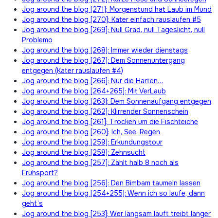
Jog around the blog [271]: Morgenstund hat Laub im Mund
Jog around the blog [270]: Kater einfach rauslaufen #5
Jog around the blog [269]: Null Grad, null Tageslicht, null
Problemo
Jog around the blog [268]: Immer wieder dienstags
Jog around the blog [267]: Dem Sonnenuntergang
entgegen (Kater rauslaufen #4)
Jog around the blog [266]: Nur die Harten…
Jog around the blog [264+265]: Mit VerLaub
Jog around the blog [263]: Dem Sonnenaufgang entgegen
Jog around the blog [262]: Klirrender Sonnenschein
Jog around the blog [261]: Trocken um die Fischteiche
Jog around the blog [260]: Ich, See, Regen
Jog around the blog [259]: Erkundungstour
Jog around the blog [258]: Zehnsucht
Jog around the blog [257]: Zählt halb 8 noch als
Frühsport?
Jog around the blog [256]: Den Bimbam taumeln lassen
Jog around the blog [254+255]: Wenn ich so laufe, dann
geht’s
Jog around the blog [253]: Wer langsam läuft treibt länger