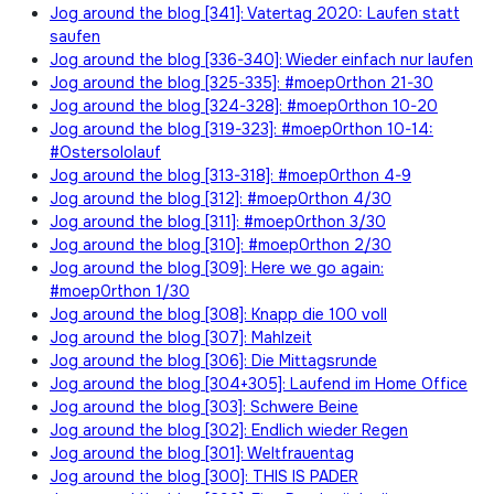
Jog around the blog [341]: Vatertag 2020: Laufen statt
saufen
Jog around the blog [336-340]: Wieder einfach nur laufen
Jog around the blog [325-335]: #moep0rthon 21-30
Jog around the blog [324-328]: #moep0rthon 10-20
Jog around the blog [319-323]: #moep0rthon 10-14:
#Ostersololauf
Jog around the blog [313-318]: #moep0rthon 4-9
Jog around the blog [312]: #moep0rthon 4/30
Jog around the blog [311]: #moep0rthon 3/30
Jog around the blog [310]: #moep0rthon 2/30
Jog around the blog [309]: Here we go again:
#moep0rthon 1/30
Jog around the blog [308]: Knapp die 100 voll
Jog around the blog [307]: Mahlzeit
Jog around the blog [306]: Die Mittagsrunde
Jog around the blog [304+305]: Laufend im Home Office
Jog around the blog [303]: Schwere Beine
Jog around the blog [302]: Endlich wieder Regen
Jog around the blog [301]: Weltfrauentag
Jog around the blog [300]: THIS IS PADER