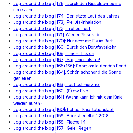
Jog around the blog [175]: Durch den Nieselschnee ins
neue Jahr
Jog around the blog [174]: Der letzte Lauf des Jahres
Jog around the blog [173]: Freiluft-Inhalation
Jog around the blog [172]: Frohes Fest
Jog around the blog [171]: Wieder Plusgrade
Jog around the blog [170]: Nur echt mit Eis im Bart
Jog around the blog [169]: Durch den Berufsverkehr
Jog around the blog [168]: The HIIT is on
Jog around the blog [167]: Sag kniemals nie!
Jog around the blog [165+166]: Sport am laufenden Band
Jog around the blog [164]: Schön schonend die Sonne
genießen
Jog around the blog [163]: Fast schmerzfrei
Jog around the blog [162]: (S)low Five
Jog around the blog [161]: (Wann kann ich mit dem K)nie
wieder laufen?
Jog around the blog [160]: Rehabi-Knie-tationslauf
Jog around the blog [159]: Böckstiegellauf 2018
Jog around the blog [158]: Flache 14
Jog around the blog [157]: Geiel, Regen