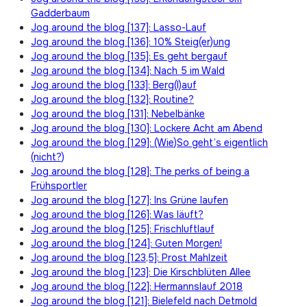
Gadderbaum
Jog around the blog [137]: Lasso-Lauf
Jog around the blog [136]: 10% Steig(er)ung
Jog around the blog [135]: Es geht bergauf
Jog around the blog [134]: Nach 5 im Wald
Jog around the blog [133]: Berg(l)auf
Jog around the blog [132]: Routine?
Jog around the blog [131]: Nebelbänke
Jog around the blog [130]: Lockere Acht am Abend
Jog around the blog [129]: (Wie)So geht’s eigentlich
(nicht?)
Jog around the blog [128]: The perks of being a
Frühsportler
Jog around the blog [127]: Ins Grüne laufen
Jog around the blog [126]: Was läuft?
Jog around the blog [125]: Frischluftlauf
Jog around the blog [124]: Guten Morgen!
Jog around the blog [123,5]: Prost Mahlzeit
Jog around the blog [123]: Die Kirschblüten Allee
Jog around the blog [122]: Hermannslauf 2018
Jog around the blog [121]: Bielefeld nach Detmold