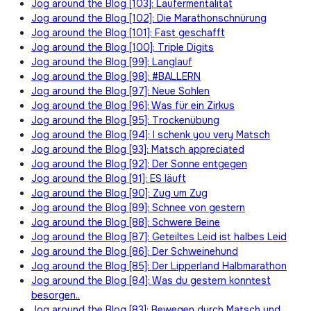
Jog around the Blog [103]: Läufermentalität
Jog around the Blog [102]: Die Marathonschnürung
Jog around the Blog [101]: Fast geschafft
Jog around the Blog [100]: Triple Digits
Jog around the Blog [99]: Langlauf
Jog around the Blog [98]: #BALLERN
Jog around the Blog [97]: Neue Sohlen
Jog around the Blog [96]: Was für ein Zirkus
Jog around the Blog [95]: Trockenübung
Jog around the Blog [94]: I schenk you very Matsch
Jog around the Blog [93]: Matsch appreciated
Jog around the Blog [92]: Der Sonne entgegen
Jog around the Blog [91]: ES läuft
Jog around the Blog [90]: Zug um Zug
Jog around the Blog [89]: Schnee von gestern
Jog around the Blog [88]: Schwere Beine
Jog around the Blog [87]: Geteiltes Leid ist halbes Leid
Jog around the Blog [86]: Der Schweinehund
Jog around the Blog [85]: Der Lipperland Halbmarathon
Jog around the Blog [84]: Was du gestern konntest
besorgen..
Jog around the Blog [83]: Bewegen durch Matsch und