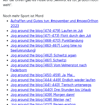
Auf die Ohren gab es Musik und „ARRRG, es tut ja doch noch
weh!“.
Noch mehr Sport ist Mord
Aufraffen und Gutes tun: #movember und #moep0rthon
2023
Jog around the blog [474-479]: Laufen im Juli
Jog around the blog [471-473]: Flott durch den Juli
Jog around the blog [468-470]: Punktlandung
Jog around the blog [463-467]: Long time no
See(umrundung)
Jog around the blog [462]: Schwitzi again
Jog around the blog [461]: Schwitzi
Jog around the blog [460]: Vom Velmerstot nach
Paderborn
Jog around the blog [450-459]: Ja, Mai…
Jog around the blog [444-449]: Endlich wieder laufen
Jog around the blog [441-443]: Tierisch unterwegs
Jog around the blog [440]: Drei Stunden bis Urlaub
Jog around the blog [439]: Morgen dann!
Jog around the blog [438]: Wetter, ne?
Jog around the blog [437]: Regen-eration