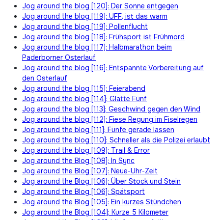
Jog around the blog [120]: Der Sonne entgegen
Jog around the blog [119]: UFF, ist das warm
Jog around the blog [119]: Pollenflucht
Jog around the blog [118]: Frühsport ist Frühmord
Jog around the blog [117]: Halbmarathon beim
Paderborner Osterlauf
Jog around the blog [116]: Entspannte Vorbereitung auf
den Osterlauf
Jog around the blog [115]: Feierabend
Jog around the blog [114]: Glatte Fünf
Jog around the blog [113]: Geschwind gegen den Wind
Jog around the blog [112]: Fiese Regung im Fiselregen
Jog around the blog [111]: Fünfe gerade lassen
Jog around the blog [110]: Schneller als die Polizei erlaubt
Jog around the blog [109]: Trail & Error
Jog around the Blog [108]: In Sync
Jog around the Blog [107]: Neue-Uhr-Zeit
Jog around the Blog [106]: Über Stock und Stein
Jog around the Blog [106]: Spätsport
Jog around the Blog [105]: Ein kurzes Stündchen
Jog around the Blog [104]: Kurze 5 Kilometer