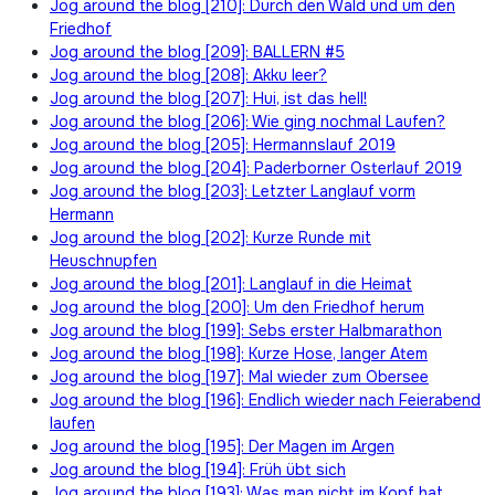
Jog around the blog [210]: Durch den Wald und um den
Friedhof
Jog around the blog [209]: BALLERN #5
Jog around the blog [208]: Akku leer?
Jog around the blog [207]: Hui, ist das hell!
Jog around the blog [206]: Wie ging nochmal Laufen?
Jog around the blog [205]: Hermannslauf 2019
Jog around the blog [204]: Paderborner Osterlauf 2019
Jog around the blog [203]: Letzter Langlauf vorm
Hermann
Jog around the blog [202]: Kurze Runde mit
Heuschnupfen
Jog around the blog [201]: Langlauf in die Heimat
Jog around the blog [200]: Um den Friedhof herum
Jog around the blog [199]: Sebs erster Halbmarathon
Jog around the blog [198]: Kurze Hose, langer Atem
Jog around the blog [197]: Mal wieder zum Obersee
Jog around the blog [196]: Endlich wieder nach Feierabend
laufen
Jog around the blog [195]: Der Magen im Argen
Jog around the blog [194]: Früh übt sich
Jog around the blog [193]: Was man nicht im Kopf hat…