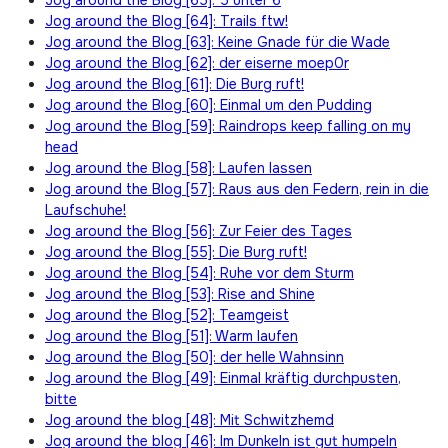
Jog around the Blog [64]: Trails ftw!
Jog around the Blog [63]: Keine Gnade für die Wade
Jog around the Blog [62]: der eiserne moep0r
Jog around the Blog [61]: Die Burg ruft!
Jog around the Blog [60]: Einmal um den Pudding
Jog around the Blog [59]: Raindrops keep falling on my
head
Jog around the Blog [58]: Laufen lassen
Jog around the Blog [57]: Raus aus den Federn, rein in die
Laufschuhe!
Jog around the Blog [56]: Zur Feier des Tages
Jog around the Blog [55]: Die Burg ruft!
Jog around the Blog [54]: Ruhe vor dem Sturm
Jog around the Blog [53]: Rise and Shine
Jog around the Blog [52]: Teamgeist
Jog around the Blog [51]: Warm laufen
Jog around the Blog [50]: der helle Wahnsinn
Jog around the Blog [49]: Einmal kräftig durchpusten,
bitte
Jog around the blog [48]: Mit Schwitzhemd
Jog around the blog [46]: Im Dunkeln ist gut humpeln