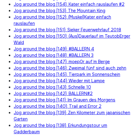
Jog around the blog [154]: Kater einfach rauslaufen #2
Jog around the blog [153]: The Mountain King
Jog around the blog [152]: (Muskel)Kater einfach
rauslaufen
Jog around the blog [151]: Sieker Feuerwehrlauf 2018
Jog around the blog [150]: (Aus)Dauerlauf im TeutobErger
Wald
Jog around the blog [149]: #BALLERN 4
Jog around the blog [148]: #BALLERN 3
Jog around the blog [147]: moep0r auf’m Berge
Jog around the blog [146]: Zweimal fünf sind auch zehn
Jog around the blog [145]: Tierpark im Sonnenschein
Jog around the blog [144]: Wieder mit Lampe
Jog around the blog [143]: Schnelle 10
Jog around the blog [142]: BALLERN#2
Jog around the blog [141]: Im Grauen des Morgens
Jog around the blog [140]: Trail and Error 2
Jog around the blog [139]: Zen Kilometer zum japanischen
Garten
Jog around the blog [138]: Erkundungstour um
Gadderbaum