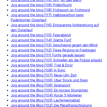
Jog around the blog [119]: Pollenflucht
Jog around the blog [118]: Frühsport ist Frühmord
Jog around the blog [117]: Halbmarathon beim
Paderborner Osterlauf
Jog around the blog [116]: Entspannte Vorbereitung auf
den Osterlauf
Jog around the blog [115]: Feierabend
Jog around the blog [114]: Glatte Fünf
Jog around the blog [113]: Geschwind gegen den Wind
Jog around the blog [112]: Fiese Regung im Fiselregen
Jog around the blog [111]: Fünfe gerade lassen
Jog around the blog [110]: Schneller als die Polizei erlaubt
Jog around the blog [109]: Trail & Error
Jog around the Blog [108]: In Sync
Jog around the Blog [107]: Neue-Uhr-Zeit
Jog around the Blog [106]: Über Stock und Stein
Jog around the Blog [106]: Spätsport
Jog around the Blog [105]: Ein kurzes Stündchen
Jog around the Blog [104]: Kurze 5 Kilometer
Jog around the Blog [103]: Läufermentalität
Jog around the Blog [102]: Die Marathonschnürung