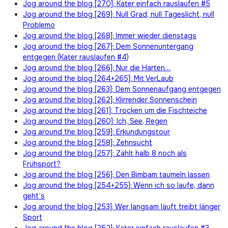
Jog around the blog [270]: Kater einfach rauslaufen #5
Jog around the blog [269]: Null Grad, null Tageslicht, null
Problemo
Jog around the blog [268]: Immer wieder dienstags
Jog around the blog [267]: Dem Sonnenuntergang
entgegen (Kater rauslaufen #4)
Jog around the blog [266]: Nur die Harten…
Jog around the blog [264+265]: Mit VerLaub
Jog around the blog [263]: Dem Sonnenaufgang entgegen
Jog around the blog [262]: Klirrender Sonnenschein
Jog around the blog [261]: Trocken um die Fischteiche
Jog around the blog [260]: Ich, See, Regen
Jog around the blog [259]: Erkundungstour
Jog around the blog [258]: Zehnsucht
Jog around the blog [257]: Zählt halb 8 noch als
Frühsport?
Jog around the blog [256]: Den Bimbam taumeln lassen
Jog around the blog [254+255]: Wenn ich so laufe, dann
geht’s
Jog around the blog [253]: Wer langsam läuft treibt länger
Sport
Jog around the blog [252]: Kater einfach rauslaufen #3