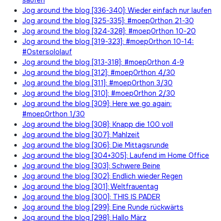
Jog around the blog [336-340]: Wieder einfach nur laufen
Jog around the blog [325-335]: #moep0rthon 21-30
Jog around the blog [324-328]: #moep0rthon 10-20
Jog around the blog [319-323]: #moep0rthon 10-14:
#Ostersololauf
Jog around the blog [313-318]: #moep0rthon 4-9
Jog around the blog [312]: #moep0rthon 4/30
Jog around the blog [311]: #moep0rthon 3/30
Jog around the blog [310]: #moep0rthon 2/30
Jog around the blog [309]: Here we go again:
#moep0rthon 1/30
Jog around the blog [308]: Knapp die 100 voll
Jog around the blog [307]: Mahlzeit
Jog around the blog [306]: Die Mittagsrunde
Jog around the blog [304+305]: Laufend im Home Office
Jog around the blog [303]: Schwere Beine
Jog around the blog [302]: Endlich wieder Regen
Jog around the blog [301]: Weltfrauentag
Jog around the blog [300]: THIS IS PADER
Jog around the blog [299]: Eine Runde rückwärts
Jog around the blog [298]: Hallo März