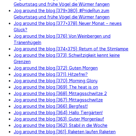
Geburtstag und frühe Vögel die Würmer fangen
Jog around the blog [379+380]: #PrideRun zum
Geburtstag und frühe Vögel die Würmer fangen
Jog around the blog [377+378]: Neuer Monat – neues
Glück?
Jog around the blog [376]: Von Weinbergen und
Tränenhügeln
Jog around the blog [374+375]: Return of the Stirnlampe
Jog around the blog [373]: Schwitzigkeit kennt keine
Grenzen
Jog around the blog [372]: Guten Morgen
Jog around the blog [371]: Hitzefrei?
Jog around the blog [370]: Morning Glory
Jog around the blog [369]: The heat is on
Jog around the blog [368]: Mittagsschwitze 2
Jog around the blog [367]: Mittagsschwitze
Jog around the blog [366]: Bergfest!
Jog around the blog [364]: Hallo Tiergärten!
Jog around the blog [363]: Guter Morgenlauf
Jog around the blog [362]: Stabil in die Woche
Jog around the blog [361]: Raketen laufen Raketen