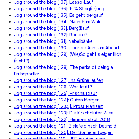
Jog around the blog [137]: Lasso-Lauf
Jog around the blog [136]: 10% Steig(er)ung
Jog around the blog [135]: Es geht bergauf
Jog around the blog [134]: Nach 5 im Wald
Jog around the blog [133]: Berg(l)auf
Jog around the blog [132]: Routine?
Jog around the blog [131]: Nebelbänke
Jog around the blog [130]: Lockere Acht am Abend
Jog around the blog [129]: (Wie)So geht’s eigentlich
(nicht?)
Jog around the blog [128]: The perks of being a
Frühsportler
Jog around the blog [127]: Ins Grüne laufen
Jog around the blog [126]: Was läuft?
Jog around the blog [125]: Frischluftlauf
Jog around the blog [124]: Guten Morgen!
Jog around the blog [123,5]: Prost Mahlzeit
Jog around the blog [123]: Die Kirschblüten Allee
Jog around the blog [122]: Hermannslauf 2018
Jog around the blog [121]: Bielefeld nach Detmold
Jog around the blog [120]: Der Sonne entgegen
Jog around the blog [119]: UFF, ist das warm