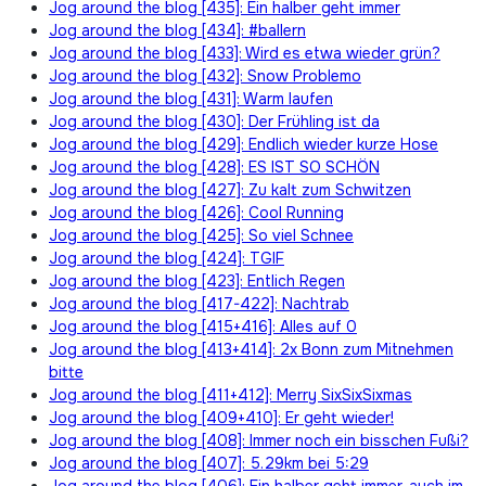
Jog around the blog [435]: Ein halber geht immer
Jog around the blog [434]: #ballern
Jog around the blog [433]: Wird es etwa wieder grün?
Jog around the blog [432]: Snow Problemo
Jog around the blog [431]: Warm laufen
Jog around the blog [430]: Der Frühling ist da
Jog around the blog [429]: Endlich wieder kurze Hose
Jog around the blog [428]: ES IST SO SCHÖN
Jog around the blog [427]: Zu kalt zum Schwitzen
Jog around the blog [426]: Cool Running
Jog around the blog [425]: So viel Schnee
Jog around the blog [424]: TGIF
Jog around the blog [423]: Entlich Regen
Jog around the blog [417-422]: Nachtrab
Jog around the blog [415+416]: Alles auf 0
Jog around the blog [413+414]: 2x Bonn zum Mitnehmen
bitte
Jog around the blog [411+412]: Merry SixSixSixmas
Jog around the blog [409+410]: Er geht wieder!
Jog around the blog [408]: Immer noch ein bisschen Fußi?
Jog around the blog [407]: 5.29km bei 5:29
Jog around the blog [406]: Ein halber geht immer, auch im