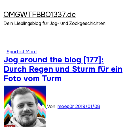
Zum
Inhalt
OMGWTFBBQ1337.de
springen
Dein Lieblingsblog für Jog- und Zockgeschichten
Sport ist Mord
Jog around the blog [177]:
Durch Regen und Sturm für ein
Foto vom Turm
Von
moep0r
2019/01/08