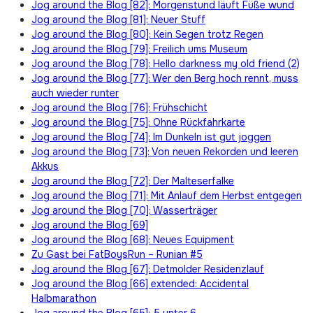
Jog around the Blog [82]: Morgenstund läuft Füße wund
Jog around the Blog [81]: Neuer Stuff
Jog around the Blog [80]: Kein Segen trotz Regen
Jog around the Blog [79]: Freilich ums Museum
Jog around the Blog [78]: Hello darkness my old friend (2)
Jog around the Blog [77]: Wer den Berg hoch rennt, muss
auch wieder runter
Jog around the Blog [76]: Frühschicht
Jog around the Blog [75]: Ohne Rückfahrkarte
Jog around the Blog [74]: Im Dunkeln ist gut joggen
Jog around the Blog [73]: Von neuen Rekorden und leeren
Akkus
Jog around the Blog [72]: Der Malteserfalke
Jog around the Blog [71]: Mit Anlauf dem Herbst entgegen
Jog around the Blog [70]: Wasserträger
Jog around the Blog [69]
Jog around the Blog [68]: Neues Equipment
Zu Gast bei FatBoysRun – Runian #5
Jog around the Blog [67]: Detmolder Residenzlauf
Jog around the Blog [66] extended: Accidental
Halbmarathon
Jog around the Blog [65]: 5 unter 6