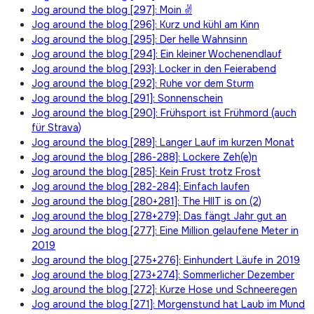
Jog around the blog [297]: Moin ✌
Jog around the blog [296]: Kurz und kühl am Kinn
Jog around the blog [295]: Der helle Wahnsinn
Jog around the blog [294]: Ein kleiner Wochenendlauf
Jog around the blog [293]: Locker in den Feierabend
Jog around the blog [292]: Ruhe vor dem Sturm
Jog around the blog [291]: Sonnenschein
Jog around the blog [290]: Frühsport ist Frühmord (auch
für Strava)
Jog around the blog [289]: Langer Lauf im kurzen Monat
Jog around the blog [286-288]: Lockere Zeh(e)n
Jog around the blog [285]: Kein Frust trotz Frost
Jog around the blog [282-284]: Einfach laufen
Jog around the blog [280+281]: The HIIT is on (2)
Jog around the blog [278+279]: Das fängt Jahr gut an
Jog around the blog [277]: Eine Million gelaufene Meter in
2019
Jog around the blog [275+276]: Einhundert Läufe in 2019
Jog around the blog [273+274]: Sommerlicher Dezember
Jog around the blog [272]: Kurze Hose und Schneeregen
Jog around the blog [271]: Morgenstund hat Laub im Mund