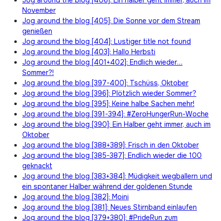
November
Jog around the blog [405]: Die Sonne vor dem Stream
genießen
Jog around the blog [404]: Lustiger title not found
Jog around the blog [403]: Hallo Herbsti
Jog around the blog [401+402]: Endlich wieder…
Sommer?!
Jog around the blog [397-400]: Tschüss, Oktober
Jog around the blog [396]: Plötzlich wieder Sommer?
Jog around the blog [395]: Keine halbe Sachen mehr!
Jog around the blog [391-394]: #ZeroHungerRun-Woche
Jog around the blog [390]: Ein Halber geht immer, auch im
Oktober
Jog around the blog [388+389]: Frisch in den Oktober
Jog around the blog [385-387]: Endlich wieder die 100
geknackt
Jog around the blog [383+384]: Müdigkeit wegballern und
ein spontaner Halber während der goldenen Stunde
Jog around the blog [382]: Moini
Jog around the blog [381]: Neues Stirnband einlaufen
Jog around the blog [379+380]: #PrideRun zum