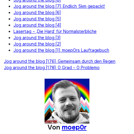
Jog around the blog [7]: Endlich 5km gepackt!
Jog around the blog [6]
Jog around the blog [5]
Jog around the blog [4]
Lasertag – ‚Die Hard‘ für Normalsterbliche
Jog around the blog [3]
Jog around the blog [2]
Jog around the blog [1]: moep0rs Lauftagebuch
Beitragsnavigation
Jog around the blog [176]: Gemeinsam durch den Regen
Jog around the blog [178]: 0 Grad – 0 Problemo
Von
moep0r