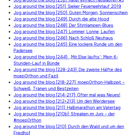
Jog around the blog [251]: Sieker Feuerwehrlauf 2019
Jog around the blog [250]: Guten Morgen, Sonnenschein
Jog around the blog [249]: Durch die alte Hood
Jog around the blog [248]: Der Stirnlampen-Blues
Jog around the blog [247]: Lommer, Lonne, Laufen
Jog around the blog [246]: Nach Schloß Neuhaus
Jog around the blog [245]: Eine lockere Runde um den
Padersee
Jog around the blog [244]: „Mit Else läufts“: Mein 6-
Stunden-Lauf in Bünde
Jog around the blog [228-243]: Die zweite Hälfte des
moep0rthon und Fazit
Jog around the blog [218-227]: moep0rthon-Halbzeit –
Schweiß, Tränen und Bestzeiten
Jog around the blog [214-217]: Öfter mal was Neues!
Jog around the blog [212+213]: Um den Werdersee
Jog around the blog [211]: Halbmarathon am Vatertag
Jog around the blog [210b]: Streaken im Juni – der
#moep0rthon
Jog around the blog [210]: Durch den Wald und um den
Friedhof