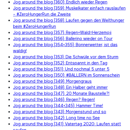
Jog around the blog [360]: Endlich wieder Regen
Jog around the blog [359]: Muskelkater einfach rauslaufen
– #ZeroHungerRun die Zweite
Jog around the blog [358]: Laufen gegen den Welthunger
beim #ZeroHungerRun
Jog around the blog [357]: Regen+Wald=Herzemoji
Jog around the blog [356]: Ballerino wieder on Tour
Jog around the blog [354+355]: Bonnerwetter, ist das
waldig!
Jog around the blog [353]: Die Schwüle vor dem Sturm
Jog around the blog [352]: Entspannt in den Tag
Jog around the blog [351]: Und nochmal 5 unter 5
Jog around the blog [350]: #BALLERN im Sonnenschein
Jog around the blog [349]: Morgengraus
Jog around the blog [348]: Ein Halber geht immer
Jog around the blog [347]: 20 Monate Baustelle?!
Jog around the blog [346]: Regen? Regen!
Jog around the blog [344+345]: Hammer Time!
Jog around the blog [343]: Morgenstund und so
Jog around the blog [342]: Long time no See
Jog around the blog [341]: Vatertag 2020: Laufen statt
saufen