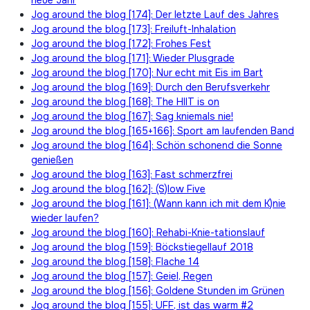
Jog around the blog [174]: Der letzte Lauf des Jahres
Jog around the blog [173]: Freiluft-Inhalation
Jog around the blog [172]: Frohes Fest
Jog around the blog [171]: Wieder Plusgrade
Jog around the blog [170]: Nur echt mit Eis im Bart
Jog around the blog [169]: Durch den Berufsverkehr
Jog around the blog [168]: The HIIT is on
Jog around the blog [167]: Sag kniemals nie!
Jog around the blog [165+166]: Sport am laufenden Band
Jog around the blog [164]: Schön schonend die Sonne
genießen
Jog around the blog [163]: Fast schmerzfrei
Jog around the blog [162]: (S)low Five
Jog around the blog [161]: (Wann kann ich mit dem K)nie
wieder laufen?
Jog around the blog [160]: Rehabi-Knie-tationslauf
Jog around the blog [159]: Böckstiegellauf 2018
Jog around the blog [158]: Flache 14
Jog around the blog [157]: Geiel, Regen
Jog around the blog [156]: Goldene Stunden im Grünen
Jog around the blog [155]: UFF, ist das warm #2