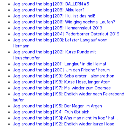
Jog around the blog [209]: BALLERN #5
Jog around the blog [208]: Akku leer?
Jog around the blog [207]: Hui, ist das hell!
Jog around the blog [206]: Wie ging nochmal Laufen?
Jog around the blog [205]: Hermannslauf 2019
Jog around the blog [204]: Paderborner Osterlauf 2019
Jog around the blog [203]: Letzter Langlauf vorm
Hermann
Jog around the blog [202]: Kurze Runde mit
Heuschnupfen
Jog around the blog [201]: Langlauf in die Heimat
Jog around the blog [200]: Um den Friedhof herum
Jog around the blog [199]: Sebs erster Halbmarathon
Jog around the blog [198]: Kurze Hose, langer Atem
Jog around the blog [197]: Mal wieder zum Obersee
Jog around the blog [196]: Endlich wieder nach Feierabend
laufen
Jog around the blog [195]: Der Magen im Argen
Jog around the blog [194]: Früh übt sich
Jog around the blog [193]: Was man nicht im Kopf hat…
Jog around the blog [192]: Endlich wieder kurze Hose