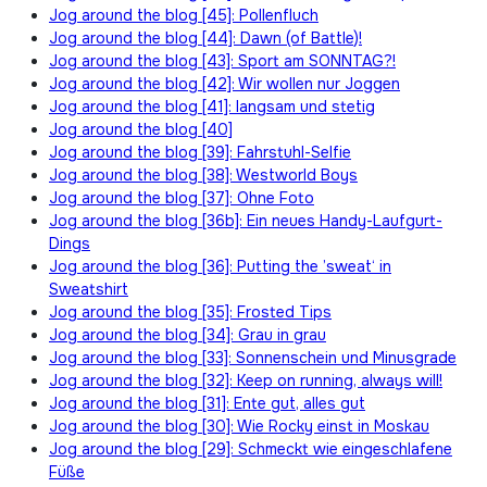
Jog around the blog [45]: Pollenfluch
Jog around the blog [44]: Dawn (of Battle)!
Jog around the blog [43]: Sport am SONNTAG?!
Jog around the blog [42]: Wir wollen nur Joggen
Jog around the blog [41]: langsam und stetig
Jog around the blog [40]
Jog around the blog [39]: Fahrstuhl-Selfie
Jog around the blog [38]: Westworld Boys
Jog around the blog [37]: Ohne Foto
Jog around the blog [36b]: Ein neues Handy-Laufgurt-
Dings
Jog around the blog [36]: Putting the ’sweat‘ in
Sweatshirt
Jog around the blog [35]: Frosted Tips
Jog around the blog [34]: Grau in grau
Jog around the blog [33]: Sonnenschein und Minusgrade
Jog around the blog [32]: Keep on running, always will!
Jog around the blog [31]: Ente gut, alles gut
Jog around the blog [30]: Wie Rocky einst in Moskau
Jog around the blog [29]: Schmeckt wie eingeschlafene
Füße