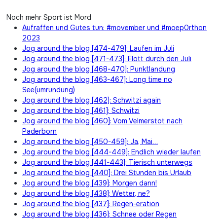
Noch mehr Sport ist Mord
Aufraffen und Gutes tun: #movember und #moep0rthon
2023
Jog around the blog [474-479]: Laufen im Juli
Jog around the blog [471-473]: Flott durch den Juli
Jog around the blog [468-470]: Punktlandung
Jog around the blog [463-467]: Long time no
See(umrundung)
Jog around the blog [462]: Schwitzi again
Jog around the blog [461]: Schwitzi
Jog around the blog [460]: Vom Velmerstot nach
Paderborn
Jog around the blog [450-459]: Ja, Mai…
Jog around the blog [444-449]: Endlich wieder laufen
Jog around the blog [441-443]: Tierisch unterwegs
Jog around the blog [440]: Drei Stunden bis Urlaub
Jog around the blog [439]: Morgen dann!
Jog around the blog [438]: Wetter, ne?
Jog around the blog [437]: Regen-eration
Jog around the blog [436]: Schnee oder Regen