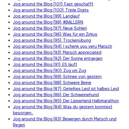
Jog around the Blog [101]: Fast geschafft
Jog around the Blog [100]: Triple Digits
Jog around the Blog [99]: Langlauf
Jog around the Blog [98]: #BALLERN
Jog around the Blog [97]: Neue Sohlen
Jog around the Blog [96]: Was für ein Zirkus
Jog around the Blog [95]: Trockenübung
Jog around the Blog [94]: I schenk you very Matsch
Jog around the Blog [93]: Matsch appreciated
Jog around the Blog [92]: Der Sonne entgegen
Jog around the Blog [91]: ES läuft
Jog around the Blog [90]: Zug um Zug
Jog around the Blog [89]: Schnee von gestern
Jog around the Blog [88]: Schwere Beine
Jog around the Blog [87]: Geteiltes Leid ist halbes Leid
Jog around the Blog [86]: Der Schweinehund
Jog around the Blog [85]: Der Lipperland Halbmarathon
Jog around the Blog [84]: Was du gestern konntest
besorgen..
Jog around the Blog [83]: Bewegen durch Matsch und
Regen