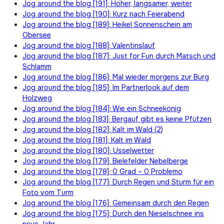
Jog around the blog [191]: Höher, langsamer, weiter
Jog around the blog [190]: Kurz nach Feierabend
Jog around the blog [189]: Heikel Sonnenschein am
Obersee
Jog around the blog [188]: Valentinslauf
Jog around the blog [187]: Just for Fun durch Matsch und
Schlamm
Jog around the blog [186]: Mal wieder morgens zur Burg
Jog around the blog [185]: Im Partnerlook auf dem
Holzweg
Jog around the blog [184]: Wie ein Schneekönig
Jog around the blog [183]: Bergauf gibt es keine Pfützen
Jog around the blog [182]: Kalt im Wald (2)
Jog around the blog [181]: Kalt im Wald
Jog around the blog [180]: Usselwetter
Jog around the blog [179]: Bielefelder Nebelberge
Jog around the blog [178]: 0 Grad – 0 Problemo
Jog around the blog [177]: Durch Regen und Sturm für ein
Foto vom Turm
Jog around the blog [176]: Gemeinsam durch den Regen
Jog around the blog [175]: Durch den Nieselschnee ins
neue Jahr