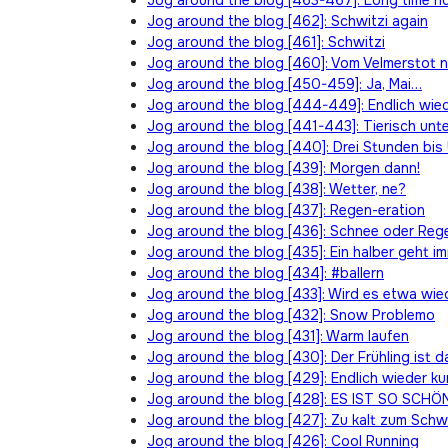
Jog around the blog [463-467]: Long time n
Jog around the blog [462]: Schwitzi again
Jog around the blog [461]: Schwitzi
Jog around the blog [460]: Vom Velmerstot 
Jog around the blog [450-459]: Ja, Mai…
Jog around the blog [444-449]: Endlich wied
Jog around the blog [441-443]: Tierisch un
Jog around the blog [440]: Drei Stunden bis
Jog around the blog [439]: Morgen dann!
Jog around the blog [438]: Wetter, ne?
Jog around the blog [437]: Regen-eration
Jog around the blog [436]: Schnee oder Reg
Jog around the blog [435]: Ein halber geht i
Jog around the blog [434]: #ballern
Jog around the blog [433]: Wird es etwa wie
Jog around the blog [432]: Snow Problemo
Jog around the blog [431]: Warm laufen
Jog around the blog [430]: Der Frühling ist d
Jog around the blog [429]: Endlich wieder k
Jog around the blog [428]: ES IST SO SCHÖ
Jog around the blog [427]: Zu kalt zum Schw
Jog around the blog [426]: Cool Running