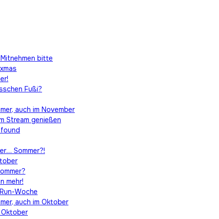
 Mitnehmen bitte
ixmas
er!
isschen Fußi?
immer, auch im November
em Stream genießen
t found
der… Sommer?!
ktober
 Sommer?
en mehr!
erRun-Woche
mmer, auch im Oktober
n Oktober