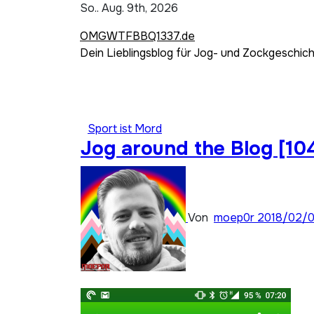
Zum
So.. Aug. 9th, 2026
Inhalt
OMGWTFBBQ1337.de
springen
Dein Lieblingsblog für Jog- und Zockgeschic
Sport ist Mord
Jog around the Blog [104
Von
moep0r
2018/02/