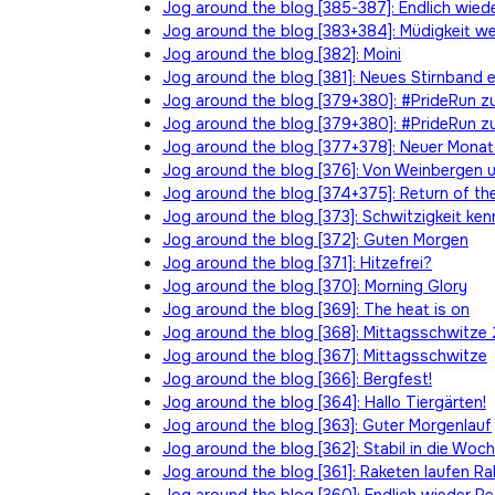
Jog around the blog [385-387]: Endlich wied
Jog around the blog [383+384]: Müdigkeit w
Jog around the blog [382]: Moini
Jog around the blog [381]: Neues Stirnband e
Jog around the blog [379+380]: #PrideRun z
Jog around the blog [379+380]: #PrideRun z
Jog around the blog [377+378]: Neuer Monat
Jog around the blog [376]: Von Weinbergen 
Jog around the blog [374+375]: Return of th
Jog around the blog [373]: Schwitzigkeit ken
Jog around the blog [372]: Guten Morgen
Jog around the blog [371]: Hitzefrei?
Jog around the blog [370]: Morning Glory
Jog around the blog [369]: The heat is on
Jog around the blog [368]: Mittagsschwitze 
Jog around the blog [367]: Mittagsschwitze
Jog around the blog [366]: Bergfest!
Jog around the blog [364]: Hallo Tiergärten!
Jog around the blog [363]: Guter Morgenlauf
Jog around the blog [362]: Stabil in die Woc
Jog around the blog [361]: Raketen laufen R