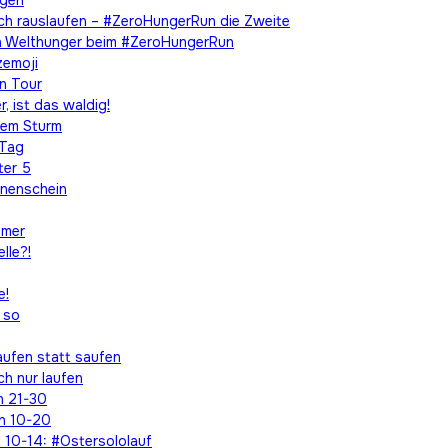
egen
ach rauslaufen – #ZeroHungerRun die Zweite
en Welthunger beim #ZeroHungerRun
zemoji
on Tour
, ist das waldig!
dem Sturm
 Tag
ter 5
nnenschein
mmer
lle?!
e!
 so
aufen statt saufen
ch nur laufen
n 21-30
n 10-20
 10-14: #Ostersololauf