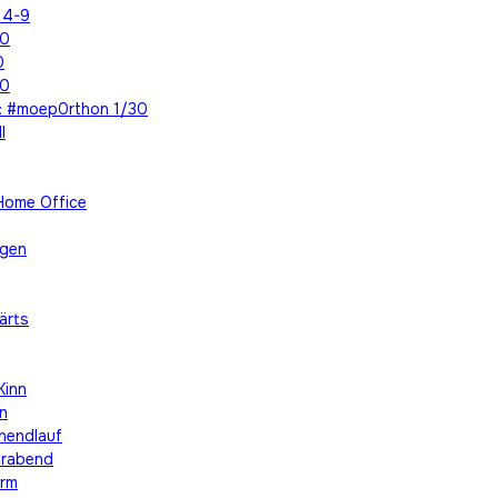
 4-9
30
0
30
n: #moep0rthon 1/30
l
Home Office
egen
ärts
Kinn
nn
enendlauf
ierabend
urm