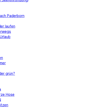
o See(umrundung)
nach Paderborn
er laufen
terwegs
 Urlaub
en
mmer
der grün?
a
urze Hose
N
itzen