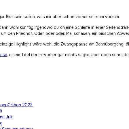
 6km sein sollen, was mir aber schon vorher seltsam vorkam.
dann wohl künftig irgendwo durch eine Schleife in einer Seitenstra
 um den Friedhof. Oder, oder oder. Mal schauen, ein bisschen Abwe
einzige Highlight wäre wohl die Zwangspause am Bahnübergang, die 
ense
, einem Titel der mirvorher gar nichts sagte, aber doch sehr in
#moep0rthon 2023
li
en Juli
ng