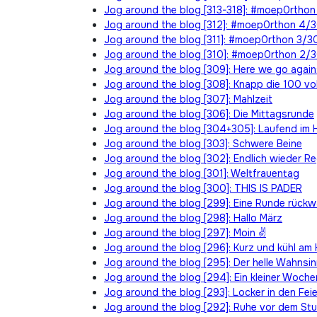
Jog around the blog [313-318]: #moep0rthon
Jog around the blog [312]: #moep0rthon 4/
Jog around the blog [311]: #moep0rthon 3/3
Jog around the blog [310]: #moep0rthon 2/
Jog around the blog [309]: Here we go agai
Jog around the blog [308]: Knapp die 100 vol
Jog around the blog [307]: Mahlzeit
Jog around the blog [306]: Die Mittagsrunde
Jog around the blog [304+305]: Laufend im 
Jog around the blog [303]: Schwere Beine
Jog around the blog [302]: Endlich wieder R
Jog around the blog [301]: Weltfrauentag
Jog around the blog [300]: THIS IS PADER
Jog around the blog [299]: Eine Runde rückw
Jog around the blog [298]: Hallo März
Jog around the blog [297]: Moin ✌
Jog around the blog [296]: Kurz und kühl am 
Jog around the blog [295]: Der helle Wahnsi
Jog around the blog [294]: Ein kleiner Woch
Jog around the blog [293]: Locker in den Fe
Jog around the blog [292]: Ruhe vor dem St