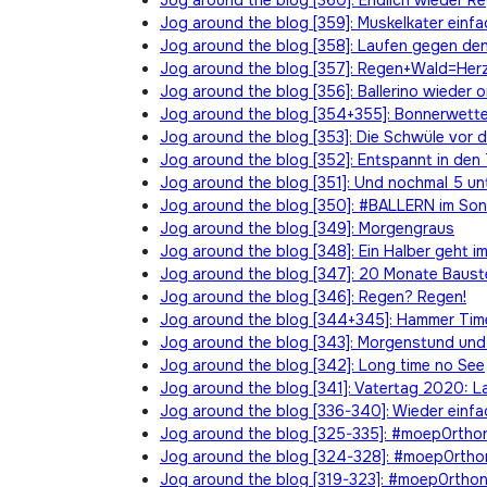
Jog around the blog [360]: Endlich wieder R
Jog around the blog [359]: Muskelkater einf
Jog around the blog [358]: Laufen gegen d
Jog around the blog [357]: Regen+Wald=Her
Jog around the blog [356]: Ballerino wieder 
Jog around the blog [354+355]: Bonnerwetter
Jog around the blog [353]: Die Schwüle vor 
Jog around the blog [352]: Entspannt in den
Jog around the blog [351]: Und nochmal 5 un
Jog around the blog [350]: #BALLERN im So
Jog around the blog [349]: Morgengraus
Jog around the blog [348]: Ein Halber geht i
Jog around the blog [347]: 20 Monate Bauste
Jog around the blog [346]: Regen? Regen!
Jog around the blog [344+345]: Hammer Tim
Jog around the blog [343]: Morgenstund und
Jog around the blog [342]: Long time no See
Jog around the blog [341]: Vatertag 2020: L
Jog around the blog [336-340]: Wieder einfa
Jog around the blog [325-335]: #moep0rtho
Jog around the blog [324-328]: #moep0rtho
Jog around the blog [319-323]: #moep0rthon