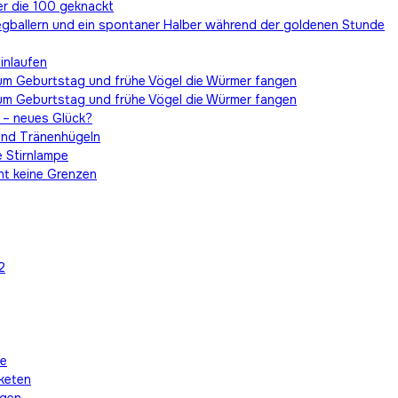
er die 100 geknackt
egballern und ein spontaner Halber während der goldenen Stunde
inlaufen
um Geburtstag und frühe Vögel die Würmer fangen
um Geburtstag und frühe Vögel die Würmer fangen
 – neues Glück?
und Tränenhügeln
e Stirnlampe
nt keine Grenzen
2
he
aketen