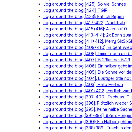
Jog around the blog [425]: So viel Schnee
Jog around the blog [424]: TGIF
Jog around the blog [423]: Entlich Regen
Jog around the blog [417-422]: Nachtrab
Jog around the blog [415+416]: Alles auf 0
Jog around the blog [413+414]: 2x Bonn zum
Jog around the blog [411+412]: Merry SixSixS
Jog around the blog [409+410]: Er geht wied
Jog around the blog [408]: Immer noch ein b
Jog around the blog [407]: 5.29km bei 5:29
Jog around the blog [406]: Ein halber geht 
Jog around the blog [405]: Die Sonne vor d
Jog around the blog [404]: Lustiger title no
Jog around the blog [403]: Hallo Herbsti
Jog around the blog [401+402]: Endlich wie
Jog around the blog [397-400]: Tschüss, O
Jog around the blog [396]: Plötzlich wieder
Jog around the blog [395]: Keine halbe Sach
Jog around the blog [391-394]: #ZeroHung
Jog around the blog [390]: Ein Halber geht i
Jog around the blog [388+389]: Frisch in de