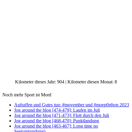
Kilometer dieses Jahr: 904 | Kilometer diesen Monat: 8
Noch mehr Sport ist Mord
Aufraffen und Gutes tun: #movember und #moep0rthon 2023
Jog around the blog [474-479]: Laufen im Juli
Jog around the blog [471-473]: Flott durch den Juli
Jog around the blog [468-470]: Punktlandung
Jog around the blog [463-467]: Long time no
See(umrundung)