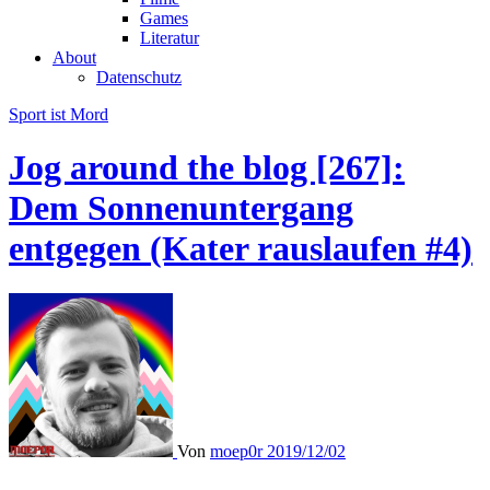
Games
Literatur
About
Datenschutz
Sport ist Mord
Jog around the blog [267]:
Dem Sonnenuntergang
entgegen (Kater rauslaufen #4)
Von
moep0r
2019/12/02