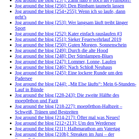
Jog around the blog [257]: Zählt halb 8 noch als Frühsport?
Jog around the blog [256]: Den Bimbam taumeln lassen
Jog around the blog [254+255]: Wenn ich so laufe, dann
geht’s
Jog around the blog [253]: Wer langsam läuft treibt länger
Sport
Jog around the blog [252]: Kater einfach rauslaufen #3
Jog around the blog [251]: Sieker Feuerwehrlauf 2019
Jog around the blog [250]: Guten Morgen, Sonnenschein
Jog around the blog [249]: Durch die alte Hood
Jog around the blog [248]: Der Stirnlampen-Blues
Jog around the blog [247]: Lommer, Lonne, Laufen
Jog around the blog [246]: Nach Schloß Neuhaus
Jog around the blog [245]: Eine lockere Runde um den
Padersee
Jog around the blog [244]: „Mit Else läufts“: Mein 6-Stunden-
Lauf in Bünde
Jog around the blog [228-243]: Die zweite Hälfte des
moep0rthon und Fazit
Jog around the blog [218-227]: moep0rthon-Halbzeit –
Schweiß, Tränen und Bestzeiten
Jog around the blog [214-217]: Öfter mal was Neues!
Jog around the blog [212+213]: Um den Werdersee
Jog around the blog [211]: Halbmarathon am Vatertag
Jog around the blog [210b]: Streaken im Juni – der