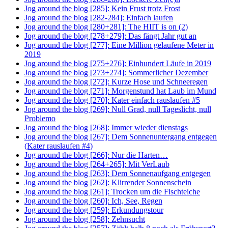
Jog around the blog [285]: Kein Frust trotz Frost
Jog around the blog [282-284]: Einfach laufen
Jog around the blog [280+281]: The HIIT is on (2)
Jog around the blog [278+279]: Das fängt Jahr gut an
Jog around the blog [277]: Eine Million gelaufene Meter in
2019
Jog around the blog [275+276]: Einhundert Läufe in 2019
Jog around the blog [273+274]: Sommerlicher Dezember
Jog around the blog [272]: Kurze Hose und Schneeregen
Jog around the blog [271]: Morgenstund hat Laub im Mund
Jog around the blog [270]: Kater einfach rauslaufen #5
Jog around the blog [269]: Null Grad, null Tageslicht, null
Problemo
Jog around the blog [268]: Immer wieder dienstags
Jog around the blog [267]: Dem Sonnenuntergang entgegen
(Kater rauslaufen #4)
Jog around the blog [266]: Nur die Harten…
Jog around the blog [264+265]: Mit VerLaub
Jog around the blog [263]: Dem Sonnenaufgang entgegen
Jog around the blog [262]: Klirrender Sonnenschein
Jog around the blog [261]: Trocken um die Fischteiche
Jog around the blog [260]: Ich, See, Regen
Jog around the blog [259]: Erkundungstour
Jog around the blog [258]: Zehnsucht