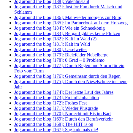
Jog around the blog [188]: Valentinslauf
Jog around the blog [187]: Just for Fun durch Matsch und
Schlamm
Jog around the blog [186]: Mal wieder morgens zur Burg
Jog around the blog [185]: Im Partnerlook auf dem Holzweg
Jog around the blog [184]: Wie ein Schneekönig
Jog around the blog [183]: Bergauf gibt es keine Pfützen
Jog around the blog [182]: Kalt im Wald (2)
Jog around the blog [181]: Kalt im Wald
Jog around the blog [180]: Usselwetter
Jog around the blog [179]: Bielefelder Nebelberge
Jog around the blog [178]: 0 Grad – 0 Problemo
Jog around the blog [177]: Durch Regen und Sturm für ein
Foto vom Turm
Jog around the blog [176]: Gemeinsam durch den Regen
Jog around the blog [175]: Durch den Nieselschnee ins neue
Jahr
Jog around the blog [174]: Der letzte Lauf des Jahres
Jog around the blog [173]: Freiluft-Inhalation
Jog around the blog [172]: Frohes Fest
Jog around the blog [171]: Wieder Plusgrade
Jog around the blog [170]: Nur echt mit Eis im Bart
Jog around the blog [169]: Durch den Berufsverkehr
Jog around the blog [168]: The HIIT is on
Jog around the blog [167]: Sag kniemals nie!