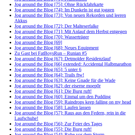
Jog around the Blog [75]: Ohne Rückfahrkarte
Jog around the Blog [74]: Im Dunkeln ist gut joggen
Jog around the Blog [73]: Von neuen Rekorden und leeren
Akkus
Jog around the Blog [72]: Der Malteserfalke
Jog around the Blog [71]: Mit Anlauf dem Herbst entgegen
Jog around the Blog [70]: Wasserträger
Jog around the Blog [69]
Jog around the Blog [68]: Neues Equipment
Zu Gast bei FatBoysRun – Runian #5
Jog around the Blog [67]: Detmolder Residenzlauf
Jog around the Blog [66] extended: Accidental Halbmarathon
Jog around the Blog [65]: 5 unter 6
Jog around the Blog [64]: Trails ftw!
Jog around the Blog [63]: Keine Gnade für die Wade
Jog around the Blog [62]: der eiserne moep0r
Jog around the Blog [61]: Die Burg ruft!
Jog around the Blog [60]: Einmal um den Pudding
Jog around the Blog [59]: Raindrops keep falling on my head
Jog around the Blog [58]: Laufen lassen
Jog around the Blog [57]: Raus aus den Federn, rein in die
Laufschuhe!
Jog around the Blog [56]: Zur Feier des Tages
Jog around the Blog [55]: Die Burg ruft!
Jog around the Blog [54]: Ruhe vor dem Sturm