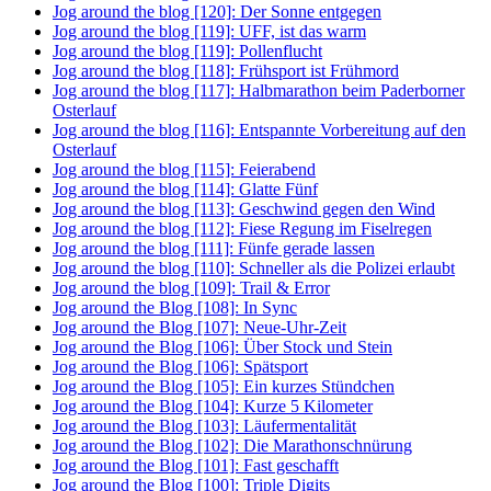
Jog around the blog [120]: Der Sonne entgegen
Jog around the blog [119]: UFF, ist das warm
Jog around the blog [119]: Pollenflucht
Jog around the blog [118]: Frühsport ist Frühmord
Jog around the blog [117]: Halbmarathon beim Paderborner
Osterlauf
Jog around the blog [116]: Entspannte Vorbereitung auf den
Osterlauf
Jog around the blog [115]: Feierabend
Jog around the blog [114]: Glatte Fünf
Jog around the blog [113]: Geschwind gegen den Wind
Jog around the blog [112]: Fiese Regung im Fiselregen
Jog around the blog [111]: Fünfe gerade lassen
Jog around the blog [110]: Schneller als die Polizei erlaubt
Jog around the blog [109]: Trail & Error
Jog around the Blog [108]: In Sync
Jog around the Blog [107]: Neue-Uhr-Zeit
Jog around the Blog [106]: Über Stock und Stein
Jog around the Blog [106]: Spätsport
Jog around the Blog [105]: Ein kurzes Stündchen
Jog around the Blog [104]: Kurze 5 Kilometer
Jog around the Blog [103]: Läufermentalität
Jog around the Blog [102]: Die Marathonschnürung
Jog around the Blog [101]: Fast geschafft
Jog around the Blog [100]: Triple Digits