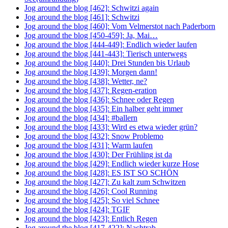
Jog around the blog [462]: Schwitzi again
Jog around the blog [461]: Schwitzi
Jog around the blog [460]: Vom Velmerstot nach Paderborn
Jog around the blog [450-459]: Ja, Mai…
Jog around the blog [444-449]: Endlich wieder laufen
Jog around the blog [441-443]: Tierisch unterwegs
Jog around the blog [440]: Drei Stunden bis Urlaub
Jog around the blog [439]: Morgen dann!
Jog around the blog [438]: Wetter, ne?
Jog around the blog [437]: Regen-eration
Jog around the blog [436]: Schnee oder Regen
Jog around the blog [435]: Ein halber geht immer
Jog around the blog [434]: #ballern
Jog around the blog [433]: Wird es etwa wieder grün?
Jog around the blog [432]: Snow Problemo
Jog around the blog [431]: Warm laufen
Jog around the blog [430]: Der Frühling ist da
Jog around the blog [429]: Endlich wieder kurze Hose
Jog around the blog [428]: ES IST SO SCHÖN
Jog around the blog [427]: Zu kalt zum Schwitzen
Jog around the blog [426]: Cool Running
Jog around the blog [425]: So viel Schnee
Jog around the blog [424]: TGIF
Jog around the blog [423]: Entlich Regen
Jog around the blog [417-422]: Nachtrab