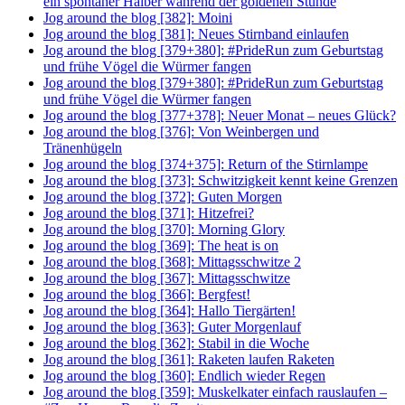
ein spontaner Halber während der goldenen Stunde
Jog around the blog [382]: Moini
Jog around the blog [381]: Neues Stirnband einlaufen
Jog around the blog [379+380]: #PrideRun zum Geburtstag
und frühe Vögel die Würmer fangen
Jog around the blog [379+380]: #PrideRun zum Geburtstag
und frühe Vögel die Würmer fangen
Jog around the blog [377+378]: Neuer Monat – neues Glück?
Jog around the blog [376]: Von Weinbergen und
Tränenhügeln
Jog around the blog [374+375]: Return of the Stirnlampe
Jog around the blog [373]: Schwitzigkeit kennt keine Grenzen
Jog around the blog [372]: Guten Morgen
Jog around the blog [371]: Hitzefrei?
Jog around the blog [370]: Morning Glory
Jog around the blog [369]: The heat is on
Jog around the blog [368]: Mittagsschwitze 2
Jog around the blog [367]: Mittagsschwitze
Jog around the blog [366]: Bergfest!
Jog around the blog [364]: Hallo Tiergärten!
Jog around the blog [363]: Guter Morgenlauf
Jog around the blog [362]: Stabil in die Woche
Jog around the blog [361]: Raketen laufen Raketen
Jog around the blog [360]: Endlich wieder Regen
Jog around the blog [359]: Muskelkater einfach rauslaufen –