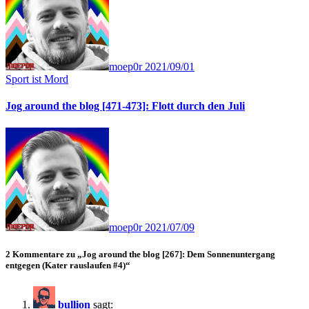
moep0r
2021/09/01
Sport ist Mord
Jog around the blog [471-473]: Flott durch den Juli
moep0r
2021/07/09
2 Kommentare zu „Jog around the blog [267]: Dem Sonnenuntergang
entgegen (Kater rauslaufen #4)“
bullion
sagt: