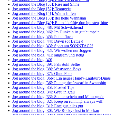
Jog around the Blog [53]: Rise and Shine
Jog around the Blog [52]: Teamgeist
Jog around the Blog [51]: Warm laufen
Jog around the Blog [50]: der helle Wahnsinn
Jog around the Blog [49]: Einmal kräftig durchpusten, bitte
Jog around the blog [48]: Mit Schwitzhemd
Jog around the blog [46]: Im Dunkeln ist gut humpeln
Jog around the blog [45]: Pollenfluch
Jog around the blog [44]: Dawn (of Battle)!
Jog around the blog [43]: Sport am SONNTAG?!
Jog around the blog [42]: Wir wollen nur Joggen
Jog around the blog [41]: langsam und stetig
Jog around the blog [40]
Jog around the blog [39]: Fahrstuhl-Selfie
Jog around the blog [38]: Westworld Boys
Jog around the blog [37]: Ohne Foto
Jog around the blog [36b]: Ein neues Handy-Laufgurt-Dings
Jog around the blog [36]: Putting the ’sweat‘ in Sweatshirt
Jog around the blog [35]: Frosted Tips
Jog around the blog [34]: Grau in grau
Jog around the blog [33]: Sonnenschein und Minusgrade
Jog around the blog [32]: Keep on running, always will!
Jog around the blog [31]: Ente gut, alles gut
Jog around the blog [30]: Wie Rocky einst in Moskau