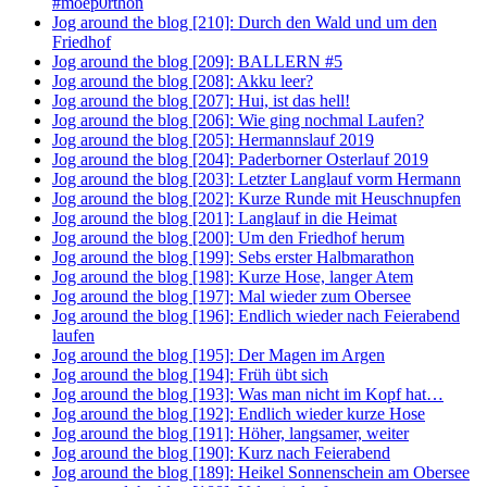
#moep0rthon
Jog around the blog [210]: Durch den Wald und um den
Friedhof
Jog around the blog [209]: BALLERN #5
Jog around the blog [208]: Akku leer?
Jog around the blog [207]: Hui, ist das hell!
Jog around the blog [206]: Wie ging nochmal Laufen?
Jog around the blog [205]: Hermannslauf 2019
Jog around the blog [204]: Paderborner Osterlauf 2019
Jog around the blog [203]: Letzter Langlauf vorm Hermann
Jog around the blog [202]: Kurze Runde mit Heuschnupfen
Jog around the blog [201]: Langlauf in die Heimat
Jog around the blog [200]: Um den Friedhof herum
Jog around the blog [199]: Sebs erster Halbmarathon
Jog around the blog [198]: Kurze Hose, langer Atem
Jog around the blog [197]: Mal wieder zum Obersee
Jog around the blog [196]: Endlich wieder nach Feierabend
laufen
Jog around the blog [195]: Der Magen im Argen
Jog around the blog [194]: Früh übt sich
Jog around the blog [193]: Was man nicht im Kopf hat…
Jog around the blog [192]: Endlich wieder kurze Hose
Jog around the blog [191]: Höher, langsamer, weiter
Jog around the blog [190]: Kurz nach Feierabend
Jog around the blog [189]: Heikel Sonnenschein am Obersee