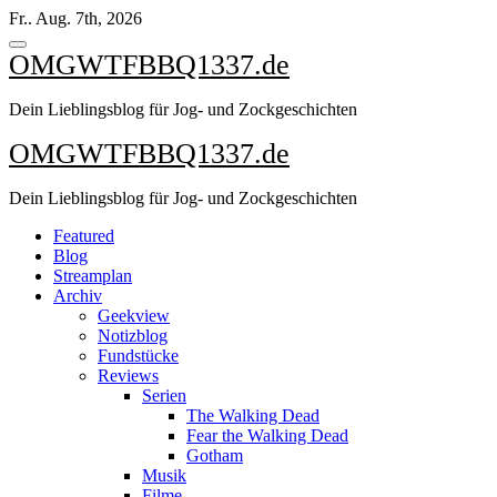
Zum
Fr.. Aug. 7th, 2026
Inhalt
springen
OMGWTFBBQ1337.de
Dein Lieblingsblog für Jog- und Zockgeschichten
OMGWTFBBQ1337.de
Dein Lieblingsblog für Jog- und Zockgeschichten
Featured
Blog
Streamplan
Archiv
Geekview
Notizblog
Fundstücke
Reviews
Serien
The Walking Dead
Fear the Walking Dead
Gotham
Musik
Filme