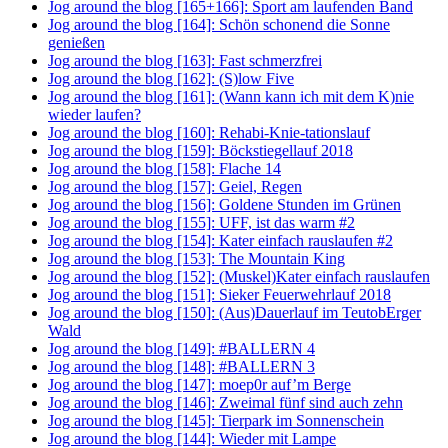
Jog around the blog [165+166]: Sport am laufenden Band
Jog around the blog [164]: Schön schonend die Sonne
genießen
Jog around the blog [163]: Fast schmerzfrei
Jog around the blog [162]: (S)low Five
Jog around the blog [161]: (Wann kann ich mit dem K)nie
wieder laufen?
Jog around the blog [160]: Rehabi-Knie-tationslauf
Jog around the blog [159]: Böckstiegellauf 2018
Jog around the blog [158]: Flache 14
Jog around the blog [157]: Geiel, Regen
Jog around the blog [156]: Goldene Stunden im Grünen
Jog around the blog [155]: UFF, ist das warm #2
Jog around the blog [154]: Kater einfach rauslaufen #2
Jog around the blog [153]: The Mountain King
Jog around the blog [152]: (Muskel)Kater einfach rauslaufen
Jog around the blog [151]: Sieker Feuerwehrlauf 2018
Jog around the blog [150]: (Aus)Dauerlauf im TeutobErger
Wald
Jog around the blog [149]: #BALLERN 4
Jog around the blog [148]: #BALLERN 3
Jog around the blog [147]: moep0r auf’m Berge
Jog around the blog [146]: Zweimal fünf sind auch zehn
Jog around the blog [145]: Tierpark im Sonnenschein
Jog around the blog [144]: Wieder mit Lampe