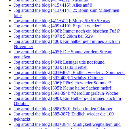
Jog around the blog [415+416]: Alles auf 0
Jog around the blog [413+414]: 2x Bonn zum Mitnehmen
bitte
Jog around the blog [411+412]: Merry SixSixSixmas
Jog around the blog [409+410]: Er geht wieder!
Jog around the blog [408]: Immer noch ein bisschen Fußi?
Jog around the blog [407]: 5.29km bei 5:29
Jog around the blog [406]: Ein halber geht immer, auch im
November
Jog around the blog [405]: Die Sonne vor dem Stream
genießen
Jog around the blog [404]: Lustiger title not found
Jog around the blog [403]: Hallo Herbsti
Jog around the blog [401+402]: Endlich wieder… Sommer?!
Jog around the blog [397-400]: Tschüss, Oktober
Jog around the blog [396]: Plötzlich wieder Sommer?
Jog around the blog [395]: Keine halbe Sachen mehr!
Jog around the blog [391-394]: #ZeroHungerRun-Woche
Jog around the blog [390]: Ein Halber geht immer, auch im
Oktober
Jog around the blog [388+389]: Frisch in den Oktober
Jog around the blog [385-387]: Endlich wieder die 100
geknackt
Jog around the blog [383+384]: Müdigkeit wegballern und