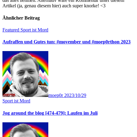
das alles nehmen. Alternativ wäre ein Kommentar unter diesem
Artikel (ja, genau diesem hier) auch super knorke! <3
Ähnlicher Beitrag
Featured
Sport ist Mord
Aufraffen und Gutes tun: #movember und #moep0rthon 2023
moep0r
2023/10/29
Sport ist Mord
Jog around the blog [474-479]: Laufen im Juli