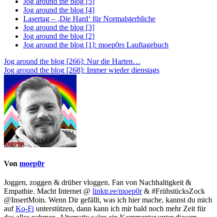
Jog around the blog [5]
Jog around the blog [4]
Lasertag – ‚Die Hard‘ für Normalsterbliche
Jog around the blog [3]
Jog around the blog [2]
Jog around the blog [1]: moep0rs Lauftagebuch
Beitragsnavigation
Jog around the blog [266]: Nur die Harten…
Jog around the blog [268]: Immer wieder dienstags
Von
moep0r
Joggen, zoggen & drüber vloggen. Fan von Nachhaltigkeit &
Empathie. Macht Internet @
linktr.ee/moep0r
& #FrühstücksZock
@InsertMoin. Wenn Dir gefällt, was ich hier mache, kannst du mich
auf
Ko-Fi
unterstützen, dann kann ich mir bald noch mehr Zeit für