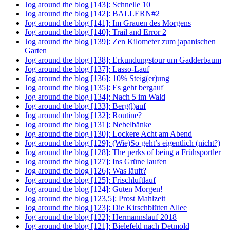
Jog around the blog [143]: Schnelle 10
Jog around the blog [142]: BALLERN#2
Jog around the blog [141]: Im Grauen des Morgens
Jog around the blog [140]: Trail and Error 2
Jog around the blog [139]: Zen Kilometer zum japanischen
Garten
Jog around the blog [138]: Erkundungstour um Gadderbaum
Jog around the blog [137]: Lasso-Lauf
Jog around the blog [136]: 10% Steig(er)ung
Jog around the blog [135]: Es geht bergauf
Jog around the blog [134]: Nach 5 im Wald
Jog around the blog [133]: Berg(l)auf
Jog around the blog [132]: Routine?
Jog around the blog [131]: Nebelbänke
Jog around the blog [130]: Lockere Acht am Abend
Jog around the blog [129]: (Wie)So geht’s eigentlich (nicht?)
Jog around the blog [128]: The perks of being a Frühsportler
Jog around the blog [127]: Ins Grüne laufen
Jog around the blog [126]: Was läuft?
Jog around the blog [125]: Frischluftlauf
Jog around the blog [124]: Guten Morgen!
Jog around the blog [123,5]: Prost Mahlzeit
Jog around the blog [123]: Die Kirschblüten Allee
Jog around the blog [122]: Hermannslauf 2018
Jog around the blog [121]: Bielefeld nach Detmold