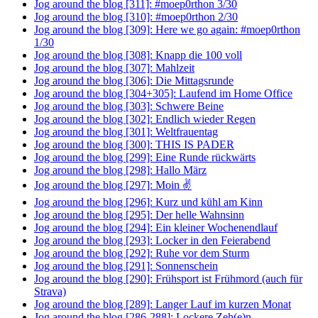
Jog around the blog [311]: #moep0rthon 3/30
Jog around the blog [310]: #moep0rthon 2/30
Jog around the blog [309]: Here we go again: #moep0rthon
1/30
Jog around the blog [308]: Knapp die 100 voll
Jog around the blog [307]: Mahlzeit
Jog around the blog [306]: Die Mittagsrunde
Jog around the blog [304+305]: Laufend im Home Office
Jog around the blog [303]: Schwere Beine
Jog around the blog [302]: Endlich wieder Regen
Jog around the blog [301]: Weltfrauentag
Jog around the blog [300]: THIS IS PADER
Jog around the blog [299]: Eine Runde rückwärts
Jog around the blog [298]: Hallo März
Jog around the blog [297]: Moin ✌
Jog around the blog [296]: Kurz und kühl am Kinn
Jog around the blog [295]: Der helle Wahnsinn
Jog around the blog [294]: Ein kleiner Wochenendlauf
Jog around the blog [293]: Locker in den Feierabend
Jog around the blog [292]: Ruhe vor dem Sturm
Jog around the blog [291]: Sonnenschein
Jog around the blog [290]: Frühsport ist Frühmord (auch für
Strava)
Jog around the blog [289]: Langer Lauf im kurzen Monat
Jog around the blog [286-288]: Lockere Zeh(e)n