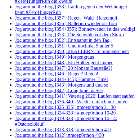
#ZeroHungerRun die Zweite
Jog around the blog [358]: Laufen gegen den Welthunger
beim #ZeroHungerRun
Jog around the blog [357]: Regen+Wald=Herzemoji
Jog around the blog [356]: Ballerino wieder on Tour
Jog around the blog [354+355]: Bonnerwetter, ist das waldig!
Jog around the blog [353]: Die Schwüle vor dem Sturm
Jog around the blog [352]: Entspannt in den Tag
Jog around the blog [351]: Und nochmal 5 unter 5
Jog around the blog [350]: #BALLERN im Sonnenschein
Jog around the blog [349]: Morgengraus
Jog around the blog [348]: Ein Halber geht immer
Jog around the blog [347]: 20 Monate Baustelle?!
Jog around the blog [346]: Regen? Regen!
Jog around the blog [344+345]: Hammer Time!
Jog around the blog [343]: Morgenstund und so
Jog around the blog [342]: Long time no See
Jog around the blog [341]: Vatertag 2020: Laufen statt saufen
Jog around the blog [336-340]: Wieder einfach nur laufen
Jog around the blog [325-335]: #moep0rthon 21-30
Jog around the blog [324-328]: #moep0rthon 10-20
Jog around the blog [319-323]: #moep0rthon 10-14:
#Ostersololauf
Jog around the blog [313-318]: #moep0rthon 4-9
Jog around the blog [312]: #moep0rthon 4/30