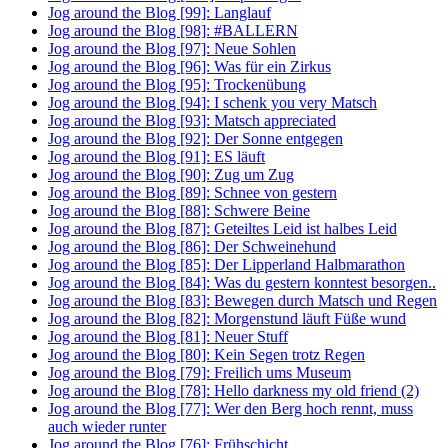
Jog around the Blog [99]: Langlauf
Jog around the Blog [98]: #BALLERN
Jog around the Blog [97]: Neue Sohlen
Jog around the Blog [96]: Was für ein Zirkus
Jog around the Blog [95]: Trockenübung
Jog around the Blog [94]: I schenk you very Matsch
Jog around the Blog [93]: Matsch appreciated
Jog around the Blog [92]: Der Sonne entgegen
Jog around the Blog [91]: ES läuft
Jog around the Blog [90]: Zug um Zug
Jog around the Blog [89]: Schnee von gestern
Jog around the Blog [88]: Schwere Beine
Jog around the Blog [87]: Geteiltes Leid ist halbes Leid
Jog around the Blog [86]: Der Schweinehund
Jog around the Blog [85]: Der Lipperland Halbmarathon
Jog around the Blog [84]: Was du gestern konntest besorgen..
Jog around the Blog [83]: Bewegen durch Matsch und Regen
Jog around the Blog [82]: Morgenstund läuft Füße wund
Jog around the Blog [81]: Neuer Stuff
Jog around the Blog [80]: Kein Segen trotz Regen
Jog around the Blog [79]: Freilich ums Museum
Jog around the Blog [78]: Hello darkness my old friend (2)
Jog around the Blog [77]: Wer den Berg hoch rennt, muss
auch wieder runter
Jog around the Blog [76]: Frühschicht